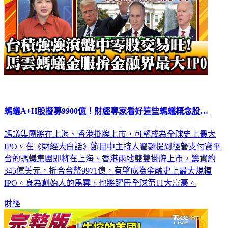
螞蟻A+H股擬募9900億！財經專家看好這些螞蟻概念股…
螞蟻集團將在上海、香港掛牌上市，可望成為全球史上最大
IPO。在《財經大白話》節目中主持人翟翾提到經營支付寶平
台的螞蟻集團即將在上海、香港兩地雙雙掛牌上市，籌資約
345億美元，折合台幣9971億，有望成為金融史上最大規模
IPO。身為創始人的馬雲，也將躍居全球第11大富豪。
財經