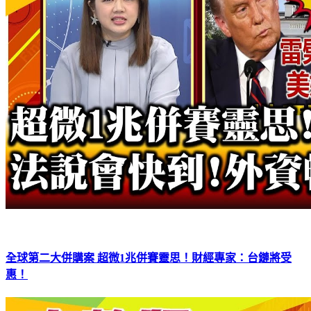
全球第二大併購案 超微1兆併賽靈思！財經專家：台鏈將受
惠！