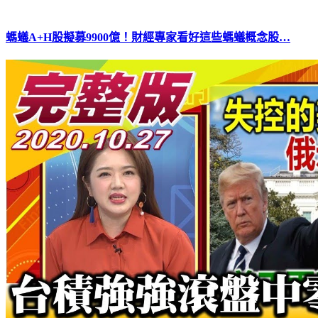
螞蟻A+H股擬募9900億！財經專家看好這些螞蟻概念股…