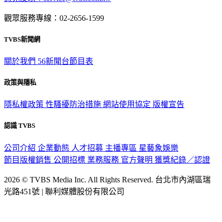
意見反映：service@tvbs.com.tw
觀眾服務專線：02-2656-1599
TVBS新聞網
關於我們
56新聞台節目表
政策與隱私
隱私權政策
性騷擾防治措施
網站使用協定
版權宣告
認識 TVBS
公司介紹
企業動態
人才招募
主播專區
星藝象娛樂
節目版權銷售
公開招標
業務服務
官方聲明
獲獎紀錄／認證
2026 © TVBS Media Inc. All Rights Reserved. 台北市內湖區瑞
光路451號 | 聯利媒體股份有限公司