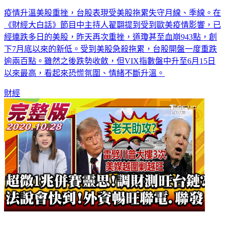
美股失血台股驚呆！如何避險？財經專家指明路！
疫情升溫美股重挫，台股表現受美股拖累失守月線、季線。在
《財經大白話》節目中主持人翟翾提到受到歐美疫情影響，已
經連跌多日的美股，昨天再次重挫，道瓊甚至血崩943點，創
下7月底以來的新低。受到美股急殺拖累，台股開盤一度重跌
逾兩百點。雖然之後跌勢收斂，但VIX指數盤中升至6月15日
以來最高，看起來恐慌氛圍、情緒不斷升溫。
財經