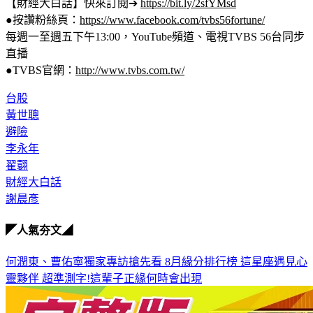
【財經大白話】快來訂閱➔ 
https://bit.ly/2sfYMsd
●按讚粉絲頁：
https://www.facebook.com/tvbs56fortune/
每週一至週五下午13:00，YouTube頻道、電視TVBS 56台同步
直播
●TVBS官網：
http://www.tvbs.com.tw/
台股
黃世聰
避險
李永年
翟翾
財經大白話
謝晨彥
◤人氣夯文◢
何潤東、曹佑寧獨家專訪搶先看
8月緣分排行榜 這星座遇見心
靈夥伴
超準測字!這輩子正緣何時會出現