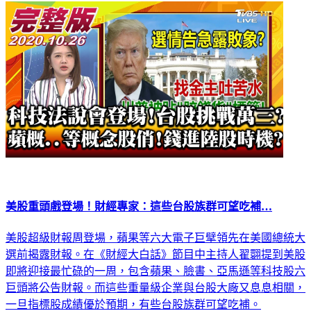
財經
美股重頭戲登場！財經專家：這些台股族群可望吃補…
美股超級財報周登場，蘋果等六大電子巨擘領先在美國總統大
選前揭露財報。在《財經大白話》節目中主持人翟翾提到美股
即將迎接最忙碌的一周，包含蘋果、臉書、亞馬遜等科技股六
巨頭將公告財報。而這些重量級企業與台股大廠又息息相關，