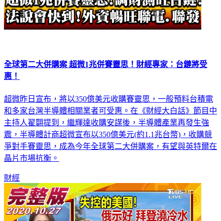
全球第二大併購案 超微1兆併賽靈思！財經專家：台鏈將受
惠！
超微昨日宣布，將以350億美元收購賽靈思，一般預料台積電
和多家台灣半導體相關業者可受惠。在《財經大白話》節目中
主持人翟翾提到，繼輝達收購安謀後，半導體產業再發生強
震，半導體計商超微宣布以350億美元(約1.1兆台幣)，收購競
爭對手賽靈思，成為今年全球第二大併購案，有望與英特爾在
晶片市場抗衡。
財經