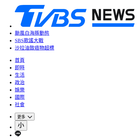
颱風白海豚動態
SBS歌謠大戰
沙拉油致癌物超標
首頁
即時
生活
政治
娛樂
國際
社會
更多