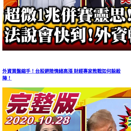
外資買盤縮手！台股避險情緒高漲 財經專家教戰如何躲殺
陣！