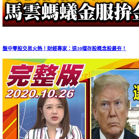
盤中零股交易火熱！財經專家：這10檔存股概念股最夯！