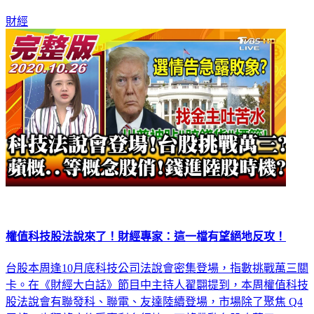
一旦指標股成績優於預期，有些台股族群可望吃補。
財經
權值科技股法說來了！財經專家：這一檔有望絕地反攻！
台股本周逢10月底科技公司法說會密集登場，指數挑戰萬三關
卡。在《財經大白話》節目中主持人翟翾提到，本周權值科技