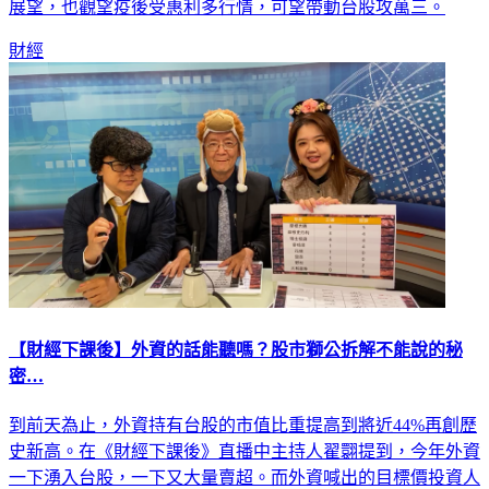
股法說會有聯發科、聯電、友達陸續登場，市場除了聚焦 Q4
展望，也觀望疫後受惠利多行情，可望帶動台股攻萬三。
財經
【財經下課後】外資的話能聽嗎？股市獅公拆解不能說的秘
密…
到前天為止，外資持有台股的市值比重提高到將近44%再創歷
史新高。在《財經下課後》直播中主持人翟翾提到，今年外資