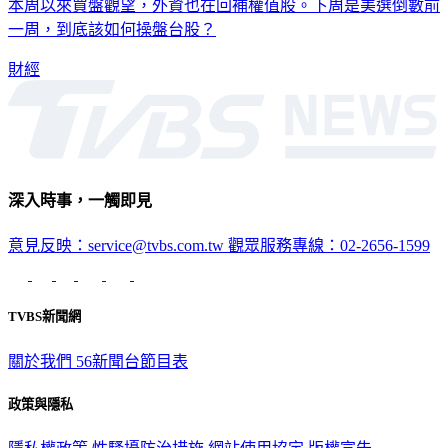
大白話》節目中主持人翟翾提到受美選局勢不明朗影響，台股
本周以來買盤觀望，外資也在回補權值股。下周是美選倒數前
一周，到底該如何操盤台股？
財經
深入時事，一觸即見
意見反映：service@tvbs.com.tw
觀眾服務專線：02-2656-1599
TVBS新聞網
關於我們
56新聞台節目表
政策與隱私