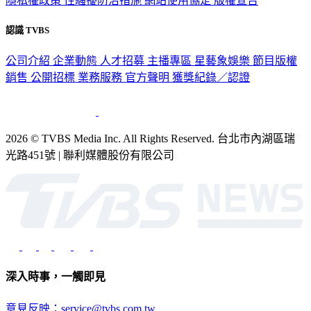
隱私權政策
性騷擾防治措施
網站使用協定
版權宣告
認識 TVBS
公司介紹
企業動態
人才招募
主播專區
星藝象娛樂
節目版權
銷售
公開招標
業務服務
官方聲明
獲獎紀錄／認證
2026 © TVBS Media Inc. All Rights Reserved. 台北市內湖區瑞
光路451號 | 聯利媒體股份有限公司
深入時事，一觸即見