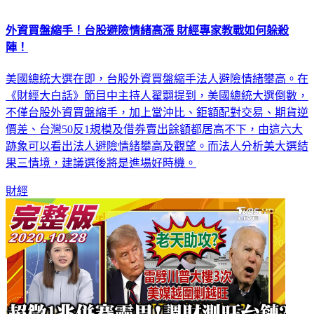
外資買盤縮手！台股避險情緒高漲 財經專家教戰如何躲殺
陣！
美國總統大選在即，台股外資買盤縮手法人避險情緒攀高。在
《財經大白話》節目中主持人翟翾提到，美國總統大選倒數，
不僅台股外資買盤縮手，加上當沖比、鉅額配對交易、期貨逆
價差、台灣50反1規模及借券賣出餘額都居高不下，由這六大
跡象可以看出法人避險情緒攀高及觀望。而法人分析美大選結
果三情境，建議選後將是進場好時機。
財經