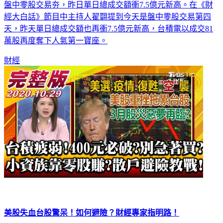
盤中零股交易夯，昨日單日總成交額衝7.5億元新高。在《財
經大白話》節目中主持人翟翾提到今天是盤中零股交易第四
天，昨天單日總成交額也再衝7.5億元新高，台積電以成交81
萬股再度奪下人氣第一寶座。
財經