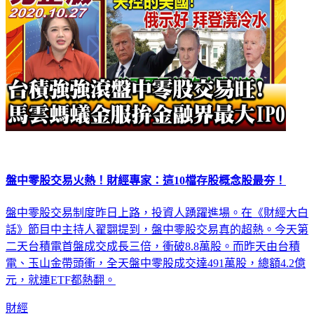
盤中零股交易火熱！財經專家：這10檔存股概念股最夯！
盤中零股交易制度昨日上路，投資人踴躍進場。在《財經大白
話》節目中主持人翟翾提到，盤中零股交易真的超熱。今天第
二天台積電首盤成交成長三倍，衝破8.8萬股。而昨天由台積
電、玉山金帶頭衝，全天盤中零股成交達491萬股，總額4.2億
元，就連ETF都熱翻。