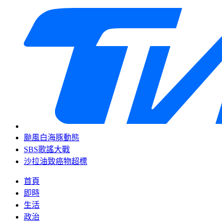
颱風白海豚動態
SBS歌謠大戰
沙拉油致癌物超標
首頁
即時
生活
政治