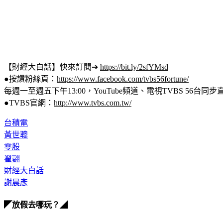
【財經大白話】快來訂閱➔ 
https://bit.ly/2sfYMsd
●按讚粉絲頁：
https://www.facebook.com/tvbs56fortune/
每週一至週五下午13:00，YouTube頻道、電視TVBS 56台同步
●TVBS官網：
http://www.tvbs.com.tw/
台積電
黃世聰
零股
翟翾
財經大白話
謝晨彥
◤放假去哪玩？◢