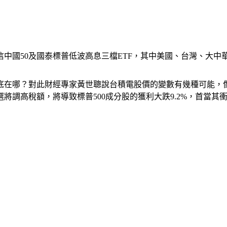
中國50及國泰標普低波高息三檔ETF，其中美國、台灣、大中
底在哪？對此財經專家黃世聰說台積電股價的變數有幾種可能，
將調高稅額，將導致標普500成分股的獲利大跌9.2%，首當