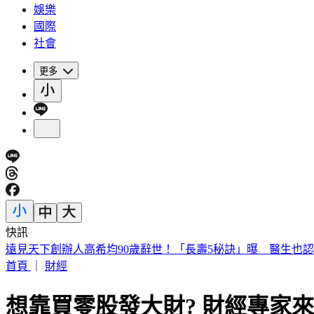
娛樂
國際
社會
更多
快訊
遠見天下創辦人高希均90歲辭世！「長壽5秘訣」曝 醫生也
首頁
｜
財經
想靠買零股發大財? 財經專家