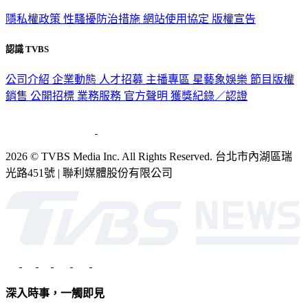
隱私權政策
性騷擾防治措施
網站使用協定
版權宣告
認識 TVBS
公司介紹
企業動態
人才招募
主播專區
星藝象娛樂
節目版權
銷售
公開招標
業務服務
官方聲明
獲獎紀錄／認證
2026 © TVBS Media Inc. All Rights Reserved. 台北市內湖區瑞
光路451號 | 聯利媒體股份有限公司
深入時事，一觸即見