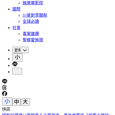
娛樂電影院
國際
川普對等關稅
全球必讀
社會
毒駕連爆
警察愛無限
更多
快訊