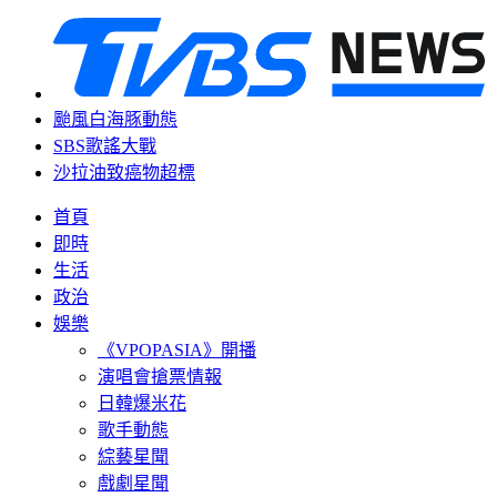
颱風白海豚動態
SBS歌謠大戰
沙拉油致癌物超標
首頁
即時
生活
政治
娛樂
《VPOPASIA》開播
演唱會搶票情報
日韓爆米花
歌手動態
綜藝星聞
戲劇星聞