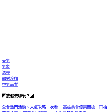
天氣
氣象
溫差
輻射冷卻
空氣品質
◤放假去哪玩？◢
全台熱門活動、人氣攻略一次看！
高雄美食優惠開搶！再抽