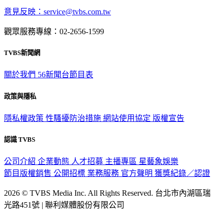
意見反映：service@tvbs.com.tw
觀眾服務專線：02-2656-1599
TVBS新聞網
關於我們
56新聞台節目表
政策與隱私
隱私權政策
性騷擾防治措施
網站使用協定
版權宣告
認識 TVBS
公司介紹
企業動態
人才招募
主播專區
星藝象娛樂
節目版權銷售
公開招標
業務服務
官方聲明
獲獎紀錄／認證
2026 © TVBS Media Inc. All Rights Reserved. 台北市內湖區瑞
光路451號 | 聯利媒體股份有限公司