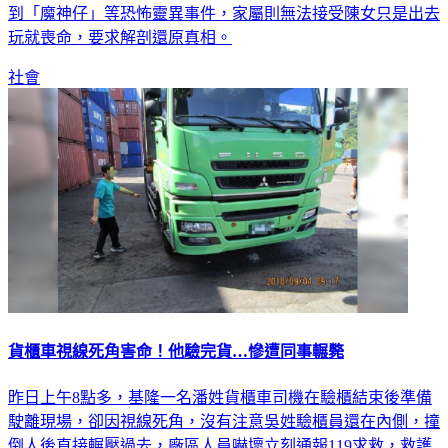
到「魔神仔」等恐怖靈異事件，家屬則無法接受陳女只是出去
玩就喪命，要求解剖還原真相。
社會
貨櫃車視線死角害命！他驗完貨…慘遭同事輾斃
昨日上午8點多，基隆一名潘姓貨櫃車司機在驗櫃結束後準備
駛離現場，卻因視線死角，沒有注意吳姓驗櫃員還在內側，撞
倒人後直接輾壓過去，廠區人員嚇壞立刻通報119求救，救護