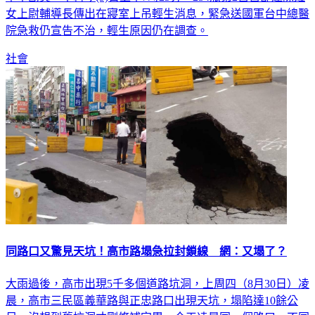
女上尉輔導長傳出在寢室上吊輕生消息，緊急送國軍台中總醫
院急救仍宣告不治，輕生原因仍在調查。
社會
同路口又驚見天坑！高市路塌急拉封鎖線 網：又塌了？
大雨過後，高市出現5千多個道路坑洞，上周四（8月30日）凌
晨，高市三民區義華路與正忠路口出現天坑，塌陷達10餘公