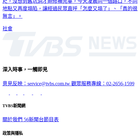
尺，沒想到舊坑洞才剛修補完畢，今天凌晨同一個路口，不同
地點又再度塌陷，讓經過民眾直呼「怎麼又塌了」、「真的很
無言」。
社會
深入時事，一觸即見
意見反映：service@tvbs.com.tw
觀眾服務專線：02-2656-1599
TVBS新聞網
關於我們
56新聞台節目表
政策與隱私