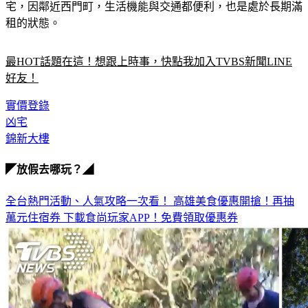
宅，因鄰近西門町，生活機能與交通都便利，也是處於長期滿
租的狀態。
最HOT話題在這！想跟上時事，快點我加入TVBS新聞LINE
好友！
實價登錄
凶宅
錦新大樓
◤放假去哪玩？◢
全台熱門活動、人氣攻略一次看！
高雄美食優惠開搶！再抽
萬元住宿券
下載食尚玩家APP！免費領取優惠券