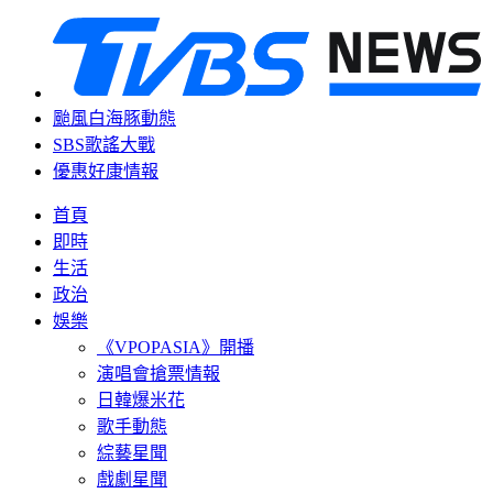
颱風白海豚動態
SBS歌謠大戰
優惠好康情報
首頁
即時
生活
政治
娛樂
《VPOPASIA》開播
演唱會搶票情報
日韓爆米花
歌手動態
綜藝星聞
戲劇星聞