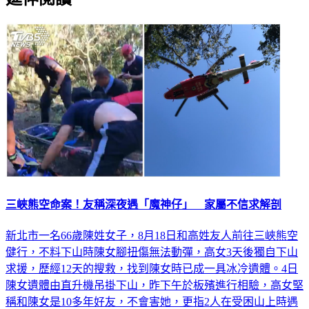
三峽熊空命案！友稱深夜遇「魔神仔」 家屬不信求解剖
新北市一名66歲陳姓女子，8月18日和高姓友人前往三峽熊空
健行，不料下山時陳女腳扭傷無法動彈，高女3天後獨自下山
求援，歷經12天的搜救，找到陳女時已成一具冰冷遺體。4日
陳女遺體由直升機吊掛下山，昨下午於板殯進行相驗，高女堅
稱和陳女是10多年好友，不會害她，更指2人在受困山上時遇