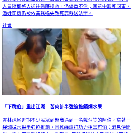
人員隨即將人送往醫院搶救，仍傷重不治；無意中輾死同事，
潘姓司機仍被依業務過失致死罪移送法辦。
社會
「下跪伯」重出江湖 苦肉計半強迫推銷爛水果
雲林虎尾近期不少民眾到超商遇到一名戴斗笠的阿伯，拿著一
袋爛掉水果半強迫推銷，且死纏爛打功力相當可怕；消息傳開