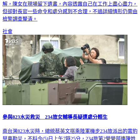
解，陳女在現場留下遺書，內容透露自己在工作上盡心盡力，
但卻對長官一些命令和處分感到不合理，不過詳細情形仍需由
檢警調查釐清。
社會
參與823水災救災 234旅女輔導長疑遭處分輕生
南台灣823水災時，總統蔡英文搭乘陸軍機步234旅派出的雲豹
曱車勘災，不料今(5)日上午7時25分，234旅第2營營部連陳姓