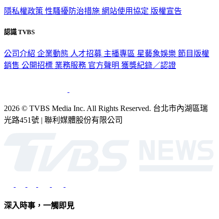
隱私權政策
性騷擾防治措施
網站使用協定
版權宣告
認識 TVBS
公司介紹
企業動態
人才招募
主播專區
星藝象娛樂
節目版權
銷售
公開招標
業務服務
官方聲明
獲獎紀錄／認證
2026 © TVBS Media Inc. All Rights Reserved. 台北市內湖區瑞
光路451號 | 聯利媒體股份有限公司
深入時事，一觸即見