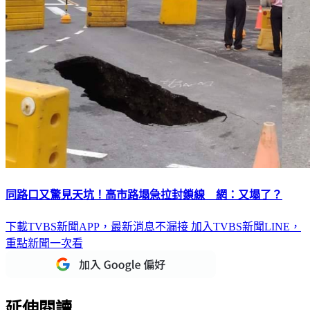
同路口又驚見天坑！高市路塌急拉封鎖線 網：又塌了？
下載TVBS新聞APP，最新消息不漏接
加入TVBS新聞LINE，
重點新聞一次看
延伸閱讀