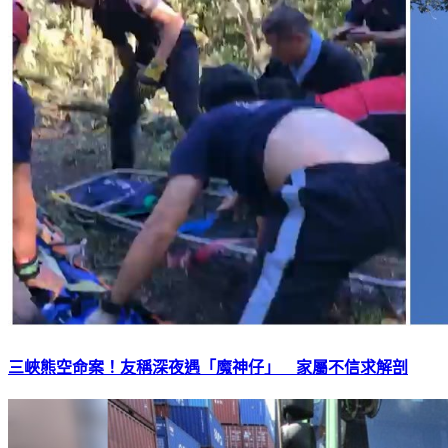
三峽熊空命案！友稱深夜遇「魔神仔」 家屬不信求解剖