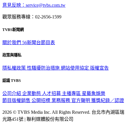
意見反映：service@tvbs.com.tw
觀眾服務專線：02-2656-1599
TVBS新聞網
關於我們
56新聞台節目表
政策與隱私
隱私權政策
性騷擾防治措施
網站使用協定
版權宣告
認識 TVBS
公司介紹
企業動態
人才招募
主播專區
星藝象娛樂
節目版權銷售
公開招標
業務服務
官方聲明
獲獎紀錄／認證
2026 © TVBS Media Inc. All Rights Reserved. 台北市內湖區瑞
光路451號 | 聯利媒體股份有限公司