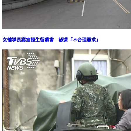
女輔導長寢室輕生留遺書 疑遭「不合理要求」