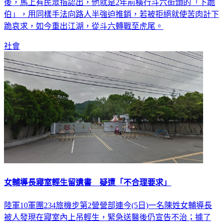
後，馬上有民眾指認出，他就是2年前橫行斗六街頭的「下跪
伯」，用同樣手法向路人半強迫推銷，若被拒絕就使苦肉計下
跪哀求，如今重出江湖，從斗六轉戰至虎尾。
社會
女輔導長寢室輕生留遺書 疑遭「不合理要求」
陸軍10軍團234旅機步第2營營部連今(5日)一名陳姓女輔導長
被人發現在寢室內上吊輕生，緊急送醫後仍宣告不治；據了