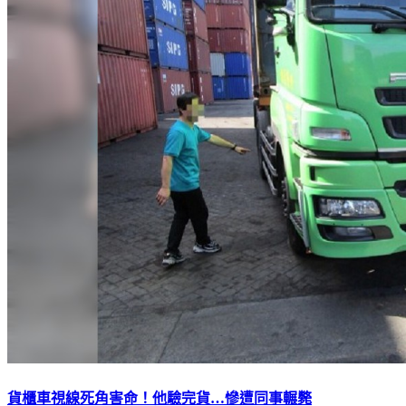
貨櫃車視線死角害命！他驗完貨…慘遭同事輾斃