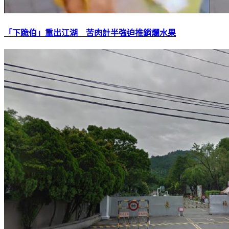
「下跪伯」重出江湖 苦肉計半強迫推銷爛水果