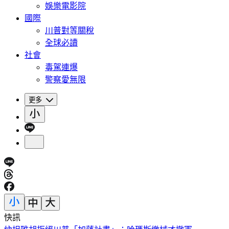
娛樂電影院
國際
川普對等關稅
全球必讀
社會
毒駕連爆
警察愛無限
更多
快訊