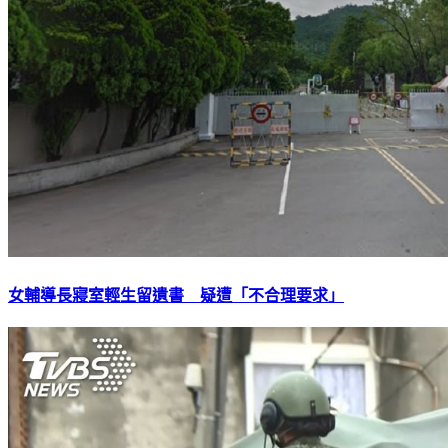
女輔導長寢室輕生留遺書 疑遭「不合理要求」