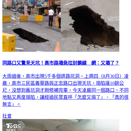
同路口又驚見天坑！高市路塌急拉封鎖線 網：又塌了？
大雨過後，高市出現5千多個道路坑洞，上周四（8月30日）凌
晨，高市三民區義華路與正忠路口出現天坑，塌陷達10餘公
尺，沒想到舊坑洞才剛修補完畢，今天凌晨同一個路口，不同
地點又再度塌陷，讓經過民眾直呼「怎麼又塌了」、「真的很
無言」。
社會