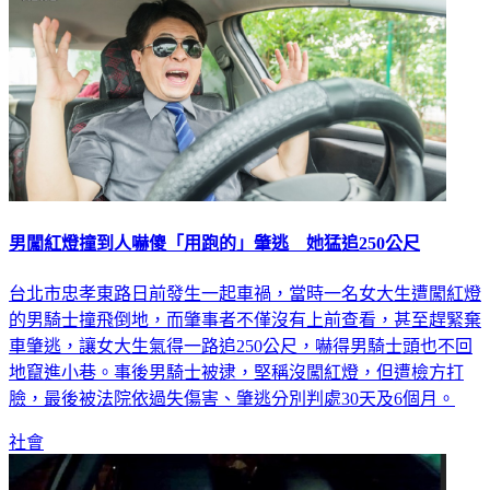
男闖紅燈撞到人嚇傻「用跑的」肇逃 她猛追250公尺
台北市忠孝東路日前發生一起車禍，當時一名女大生遭闖紅燈
的男騎士撞飛倒地，而肇事者不僅沒有上前查看，甚至趕緊棄
車肇逃，讓女大生氣得一路追250公尺，嚇得男騎士頭也不回
地竄進小巷。事後男騎士被逮，堅稱沒闖紅燈，但遭檢方打
臉，最後被法院依過失傷害、肇逃分別判處30天及6個月。
社會