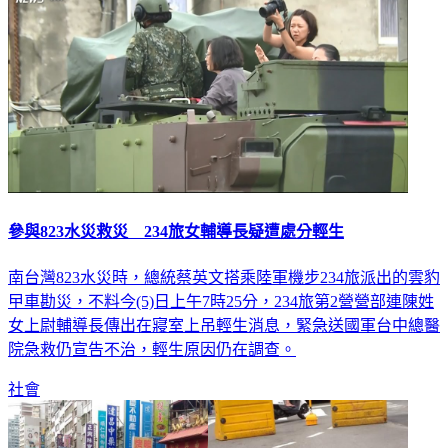
參與823水災救災 234旅女輔導長疑遭處分輕生
南台灣823水災時，總統蔡英文搭乘陸軍機步234旅派出的雲豹
曱車勘災，不料今(5)日上午7時25分，234旅第2營營部連陳姓
女上尉輔導長傳出在寢室上吊輕生消息，緊急送國軍台中總醫
院急救仍宣告不治，輕生原因仍在調查。
社會