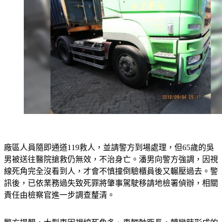
廠區人員隨即通道119救人，並請警方到場處理，但65歲的吳
男被送往醫院搶救仍無效，不治身亡。潘男向警方強調，因視
線死角完全沒看到人，才會不慎撞倒驗櫃員後又輾壓過去。警
訊後，已依業務過失致死罪將肇事駕駛移請地檢署偵辦，相關
責任由檢察官進一步調查釐清。