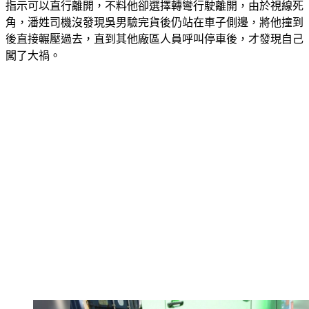
指示可以直行離開，不料他卻選擇轉彎行駛離開，由於視線死
角，潘姓司機沒發現吳男驗完貨後仍站在車子側邊，將他撞到
後直接輾壓過去，直到其他廠區人員呼叫停車後，才發現自己
闖了大禍。