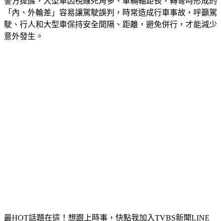
警方提醒，大型車因視線死角多、車輛軸距長，轉彎時形成的
「內、外輪差」容易讓駕駛誤判，時常造成行車事故，呼籲駕
駛、行人和大型車保持安全間隔、距離，避免併行，才能減少
意外發生。
最HOT話題在這！想跟上時事，快點我加入TVBS新聞LINE