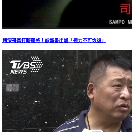
烤漆哥真打瞎運將！診斷書出爐「視力不可恢復」