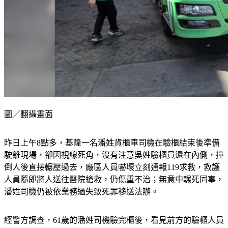
圖／翻攝畫面
昨日上午8點多，基隆一名潘姓貨櫃車司機在驗櫃結束後準備
駛離現場，卻因視線死角，沒有注意吳姓驗櫃員還在內側，撞
倒人後直接輾壓過去，廠區人員嚇壞立刻通報119求救，救護
人員隨即將人送往醫院搶救，仍傷重不治；無意中輾死同事，
潘姓司機仍被依業務過失致死罪移送法辦。
經警方調查，61歲的潘姓司機驗完櫃後，看見前方的驗櫃人員