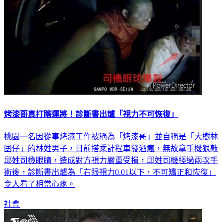
烤漆哥真打瞎運將！診斷書出爐「視力不可恢復」
桃園一名因從事烤漆工作被稱為「烤漆哥」並自稱是「大樹林
囝仔」的林姓男子，日前搭乘計程車發酒瘋，無故拿手機狠敲
邱姓司機眼睛，造成對方視力嚴重受損，邱姓司機經過兩次手
術後，診斷書出爐為「右眼視力0.01以下，不可矯正和恢復」
令人看了相當心疼。
社會