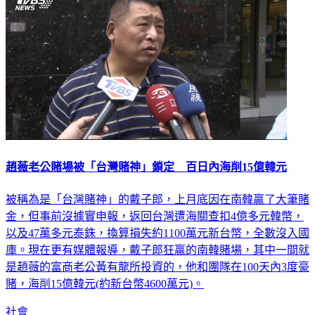
趙薇老公賭場被「台灣賭神」鎖定 百日內海削15億韓元
被稱為是「台灣賭神」的戴子郎，上月底因在南韓贏了大筆賭
金，但事前沒據實申報，返回台灣遭海關查扣4億多元韓幣，
以及47萬多元泰銖，換算損失約1100萬元新台幣，全數沒入國
庫。現在更有媒體報導，戴子郎狂贏的南韓賭場，其中一間就
是趙薇的富商老公黃有龍所投資的，他和團隊在100天內3度豪
賭，海削15億韓元(約新台幣4600萬元)。
社會