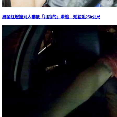
男闖紅燈撞到人嚇傻「用跑的」肇逃 她猛追250公尺