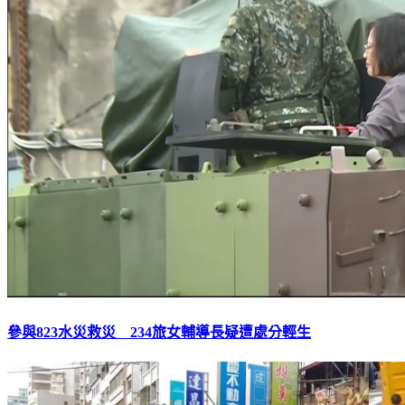
參與823水災救災 234旅女輔導長疑遭處分輕生