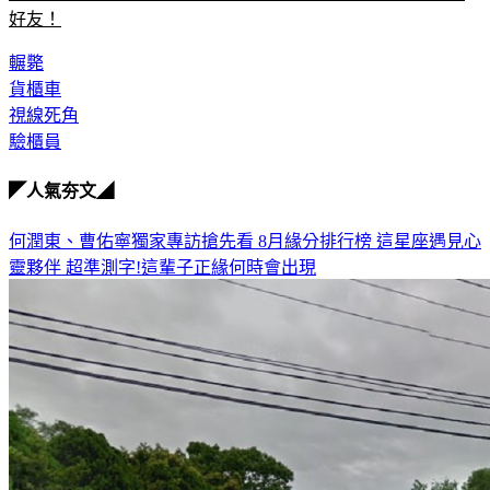
好友！
輾斃
貨櫃車
視線死角
驗櫃員
◤人氣夯文◢
何潤東、曹佑寧獨家專訪搶先看
8月緣分排行榜 這星座遇見心
靈夥伴
超準測字!這輩子正緣何時會出現