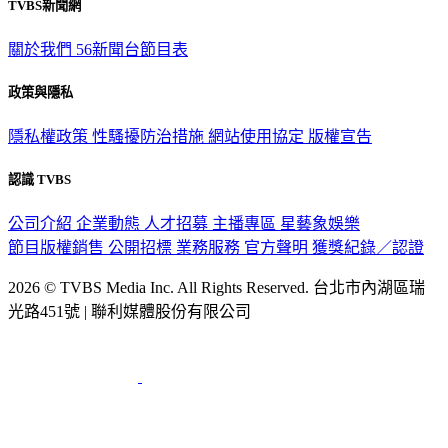
TVBS新聞網
關於我們
56新聞台節目表
政策與隱私
隱私權政策
性騷擾防治措施
網站使用協定
版權宣告
認識 TVBS
公司介紹
企業動態
人才招募
主播專區
星藝象娛樂
節目版權銷售
公開招標
業務服務
官方聲明
獲獎紀錄／認證
2026 © TVBS Media Inc. All Rights Reserved. 台北市內湖區瑞
光路451號 | 聯利媒體股份有限公司