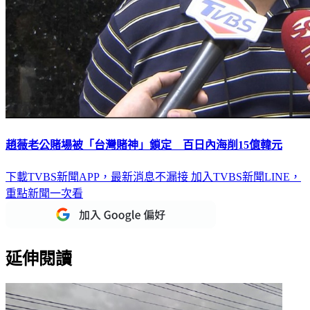
趙薇老公賭場被「台灣賭神」鎖定 百日內海削15億韓元
下載TVBS新聞APP，最新消息不漏接
加入TVBS新聞LINE，
重點新聞一次看
延伸閱讀