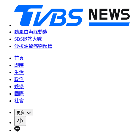
颱風白海豚動態
SBS歌謠大戰
沙拉油致癌物超標
首頁
即時
生活
政治
娛樂
國際
社會
更多