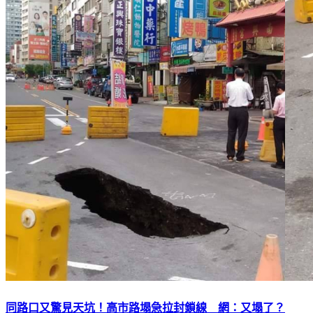
同路口又驚見天坑！高市路塌急拉封鎖線 網：又塌了？