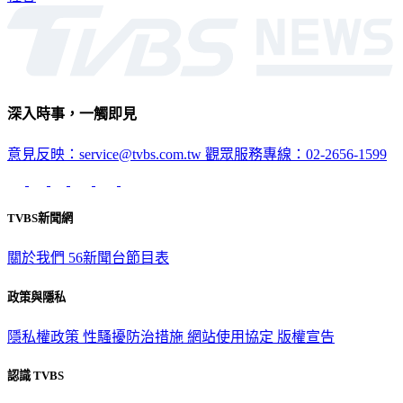
深入時事，一觸即見
意見反映：service@tvbs.com.tw
觀眾服務專線：02-2656-1599
TVBS新聞網
關於我們
56新聞台節目表
政策與隱私
隱私權政策
性騷擾防治措施
網站使用協定
版權宣告
認識 TVBS