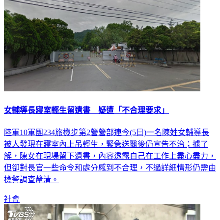
女輔導長寢室輕生留遺書 疑遭「不合理要求」
陸軍10軍團234旅機步第2營營部連今(5日)一名陳姓女輔導長
被人發現在寢室內上吊輕生，緊急送醫後仍宣告不治；據了
解，陳女在現場留下遺書，內容透露自己在工作上盡心盡力，
但卻對長官一些命令和處分感到不合理，不過詳細情形仍需由
檢警調查釐清。
社會