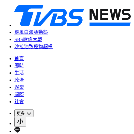
颱風白海豚動態
SBS歌謠大戰
沙拉油致癌物超標
首頁
即時
生活
政治
娛樂
國際
社會
更多