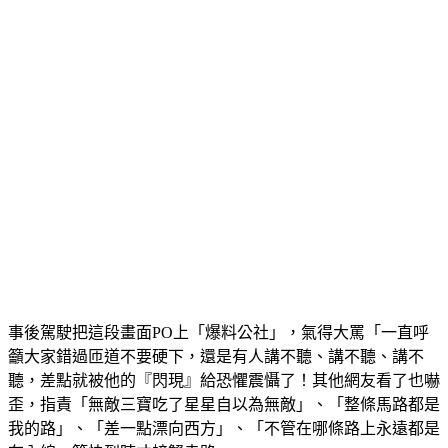
事後駕駛把這段畫面PO上「爆料公社」，氣得大罵「一直呼
籲大家錯過匝道不要硬下，還是有人講不聽、講不聽、講不
聽，差點就被他的『閃現』給恐懼震懾了！其他網友看了也嚇
歪，指責「無敵三寶吃了星星自以為無敵」、「整條馬路都是
我的路」、「差一點漂向西方」、「不管在哪條路上永遠都是