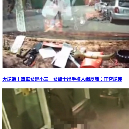
大逆轉！單車女是小三 女騎士出手推人網反讚：正宮逆襲