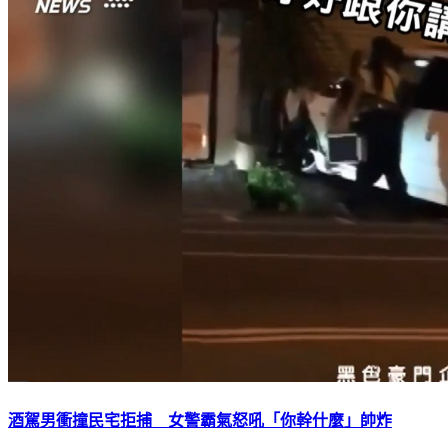
酒駕男衝撞民宅拒捕 女警霸氣怒吼「你幹什麼」帥炸