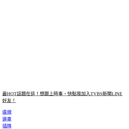
最HOT話題在這！想跟上時事，快點我加入TVBS新聞LINE
好友！
違規
逼車
插隊