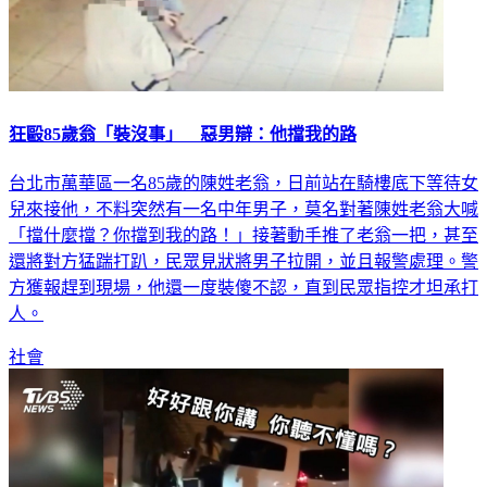
狂毆85歲翁「裝沒事」 惡男辯：他擋我的路
台北市萬華區一名85歲的陳姓老翁，日前站在騎樓底下等待女
兒來接他，不料突然有一名中年男子，莫名對著陳姓老翁大喊
「擋什麼擋？你擋到我的路！」接著動手推了老翁一把，甚至
還將對方猛踹打趴，民眾見狀將男子拉開，並且報警處理。警
方獲報趕到現場，他還一度裝傻不認，直到民眾指控才坦承打
人。
社會