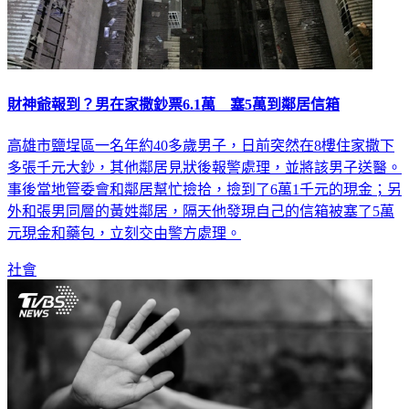
財神爺報到？男在家撒鈔票6.1萬 塞5萬到鄰居信箱
高雄市鹽埕區一名年約40多歲男子，日前突然在8樓住家撒下
多張千元大鈔，其他鄰居見狀後報警處理，並將該男子送醫。
事後當地管委會和鄰居幫忙撿拾，撿到了6萬1千元的現金；另
外和張男同層的黃姓鄰居，隔天他發現自己的信箱被塞了5萬
元現金和藥包，立刻交由警方處理。
社會