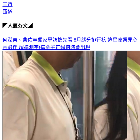
三寶
匝道
◤人氣夯文◢
何潤東、曹佑寧獨家專訪搶先看
8月緣分排行榜 這星座遇見心
靈夥伴
超準測字!這輩子正緣何時會出現