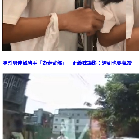
胎割男伸鹹豬手「遊走背部」 正義妹錄影：遲到也要蒐證