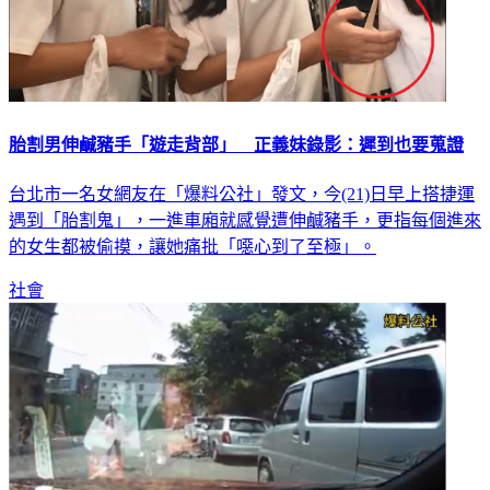
胎割男伸鹹豬手「遊走背部」 正義妹錄影：遲到也要蒐證
台北市一名女網友在「爆料公社」發文，今(21)日早上搭捷運
遇到「胎割鬼」，一進車廂就感覺遭伸鹹豬手，更指每個進來
的女生都被偷摸，讓她痛批「噁心到了至極」。
社會