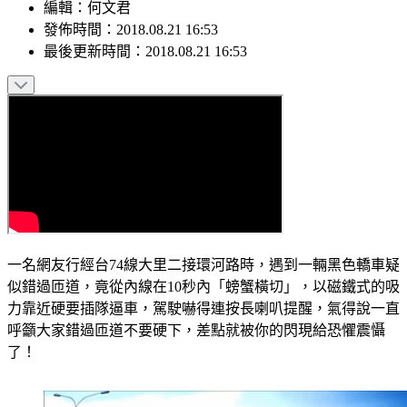
編輯
：
何文君
發佈時間：
2018.08.21 16:53
最後更新時間：
2018.08.21 16:53
一名網友行經台74線大里二接環河路時，遇到一輛黑色轎車疑
似錯過匝道，竟從內線在10秒內「螃蟹橫切」，以磁鐵式的吸
力靠近硬要插隊逼車，駕駛嚇得連按長喇叭提醒，氣得說一直
呼籲大家錯過匝道不要硬下，差點就被你的閃現給恐懼震懾
了！