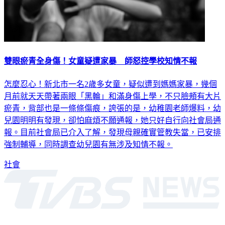
雙眼瘀青全身傷！女童疑遭家暴 師怒控學校知情不報
怎麼忍心！新北市一名2歲多女童，疑似遭到媽媽家暴，幾個
月前就天天帶著兩眼「黑輪」和滿身傷上學，不只臉頰有大片
瘀青，背部也是一條條傷痕，誇張的是，幼稚園老師爆料，幼
兒園明明有發現，卻怕麻煩不願通報，她只好自行向社會局通
報。目前社會局已介入了解，發現母親確實管教失當，已安排
強制輔導，同時調查幼兒園有無涉及知情不報。
社會