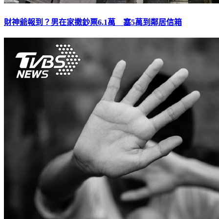
財神爺報到？男在家撒鈔票6.1萬 塞5萬到鄰居信箱