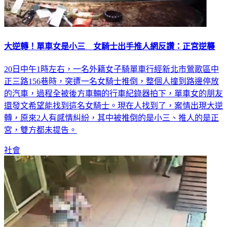
大逆轉！單車女是小三 女騎士出手推人網反讚：正宮逆襲
20日中午1時左右，一名外籍女子騎單車行經新北市鶯歌區中
正三路156巷時，突遭一名女騎士推倒，整個人撞到路邊停放
的汽車，過程全被後方車輛的行車紀錄器拍下，單車女的朋友
還發文希望能找到這名女騎士。現在人找到了，案情出現大逆
轉，原來2人有感情糾紛，其中被推倒的是小三、推人的是正
宮，雙方都未提告。
社會