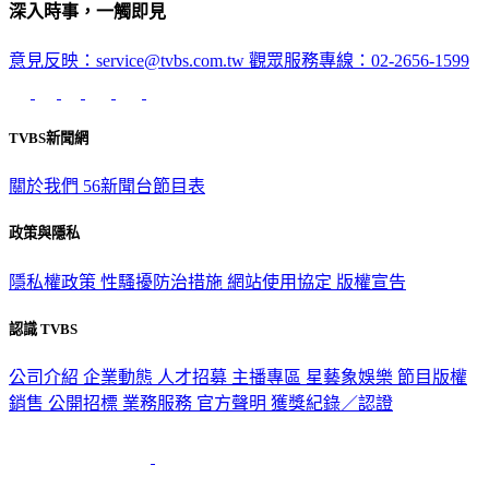
深入時事，一觸即見
意見反映：service@tvbs.com.tw
觀眾服務專線：02-2656-1599
TVBS新聞網
關於我們
56新聞台節目表
政策與隱私
隱私權政策
性騷擾防治措施
網站使用協定
版權宣告
認識 TVBS
公司介紹
企業動態
人才招募
主播專區
星藝象娛樂
節目版權
銷售
公開招標
業務服務
官方聲明
獲獎紀錄／認證