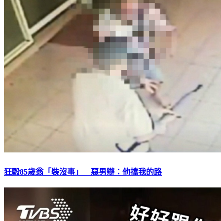
狂毆85歲翁「裝沒事」 惡男辯：他擋我的路