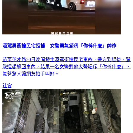
酒駕男衝撞民宅拒捕 女警霸氣怒吼「你幹什麼」帥炸
苗栗英才路20日晚間發生酒駕衝撞民宅事故，警方到場後，駕
駛還想躲回車內，結果一名女警對他大聲喝斥「你幹什麼」，
氣勢驚人讓網友拍手叫好。
社會