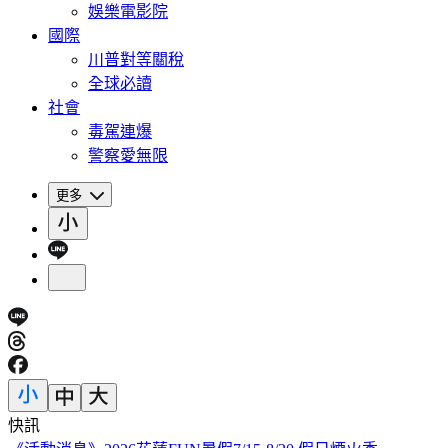
娛樂電影院
國際
川普對等關稅
全球必讀
社會
毒駕連爆
警察愛無限
更多
快訊