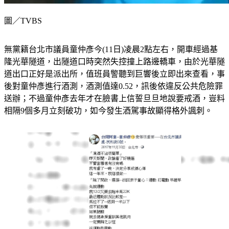
圖／TVBS
無黨籍台北市議員童仲彥今(11日)凌晨2點左右，開車經過基
隆光華隧道，出隧道口時突然失控撞上路邊轎車，由於光華隧
道出口正好是派出所，值班員警聽到巨響後立即出來查看，事
後對童仲彥進行酒測，酒測值達0.52，訊後依違反公共危險罪
送辦；不過童仲彥去年才在臉書上信誓旦旦地說要戒酒，豈料
相隔9個多月立刻破功，如今發生酒駕事故顯得格外諷刺。