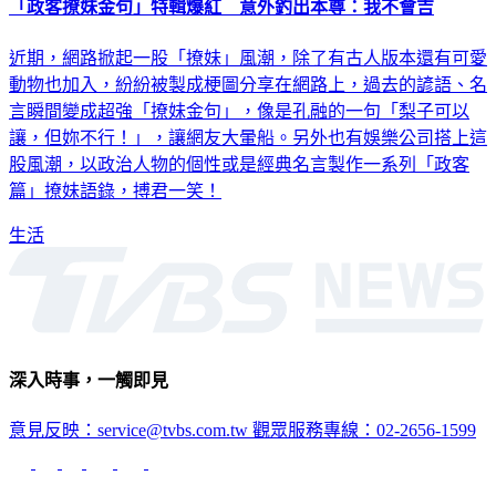
「政客撩妹金句」特輯爆紅 意外釣出本尊：我不會吉
近期，網路掀起一股「撩妹」風潮，除了有古人版本還有可愛
動物也加入，紛紛被製成梗圖分享在網路上，過去的諺語、名
言瞬間變成超強「撩妹金句」，像是孔融的一句「梨子可以
讓，但妳不行！」，讓網友大暈船。另外也有娛樂公司搭上這
股風潮，以政治人物的個性或是經典名言製作一系列「政客
篇」撩妹語錄，搏君一笑！
生活
深入時事，一觸即見
意見反映：service@tvbs.com.tw
觀眾服務專線：02-2656-1599