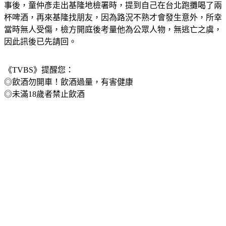
事後，童仲彥走出基隆地檢署時，提到自己在台北跑攤喝了兩
杯啤酒，再來基隆找朋友，因為路況不熟才會發生意外，所幸
當時無人受傷，檢方開庭後考量他為公眾人物，無逃亡之虞，
因此訊後已先請回。
《TVBS》提醒您：
◎飲酒勿開車！飲酒過量，有害健康
◎未滿18歲者禁止飲酒