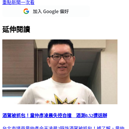
重點新聞一次看
延伸閱讀
酒駕被抓包！童仲彥凌晨失控自撞 酒測0.52遭送辦
台北市議員童仲彥今天凌晨2時許酒駕被抓包！據了解，童仲