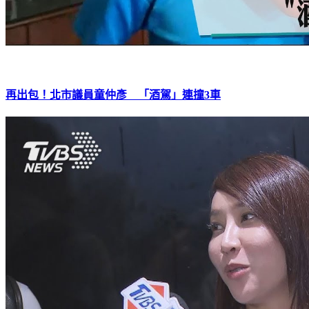
再出包！北市議員童仲彥 「酒駕」連撞3車