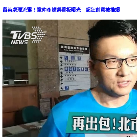
留英處理流鶯！童仲彥競選看板曝光 超狂創意被推爆