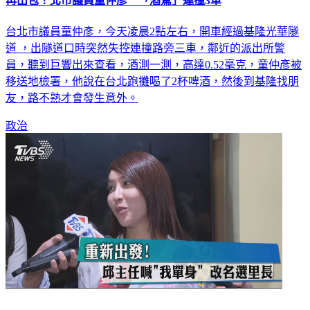
再出包！北市議員童仲彥 「酒駕」連撞3車
台北市議員童仲彥，今天凌晨2點左右，開車經過基隆光華隧
道 ，出隧道口時突然失控連撞路旁三車，鄰近的派出所警
員，聽到巨響出來查看，酒測一測，高達0.52毫克，童仲彥被
移送地檢署，他說在台北跑攤喝了2杯啤酒，然後到基隆找朋
友，路不熟才會發生意外。
政治