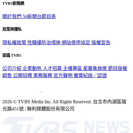
TVBS新聞網
關於我們
56新聞台節目表
政策與隱私
隱私權政策
性騷擾防治措施
網站使用協定
版權宣告
認識 TVBS
公司介紹
企業動態
人才招募
主播專區
星藝象娛樂
節目版權
銷售
公開招標
業務服務
官方聲明
獲獎紀錄／認證
2026 © TVBS Media Inc. All Rights Reserved. 台北市內湖區瑞
光路451號 | 聯利媒體股份有限公司