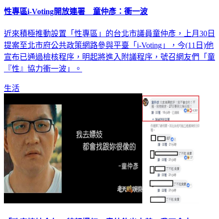
性專區i-Voting開放連署 童仲彥：衝一波
近來積極推動設置「性專區」的台北市議員童仲彥，上月30日
提案至北市府公共政策網路參與平臺「i-Voting」，今(11日)他
宣布已通過檢核程序，明起將進入附議程序，號召網友們「童
『性』協力衝一波」。
生活