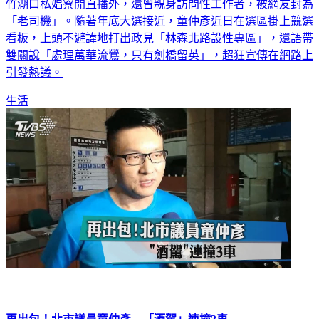
竹湖口私娼寮開直播外，還曾親身訪問性工作者，被網友封為
「老司機」。隨著年底大選接近，童仲彥近日在選區掛上競選
看板，上頭不避諱地打出政見「林森北路設性專區」，還語帶
雙關說「處理萬華流鶯，只有劍橋留英」，超狂宣傳在網路上
引發熱議。
生活