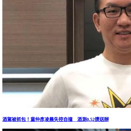
酒駕被抓包！童仲彥凌晨失控自撞 酒測0.52遭送辦