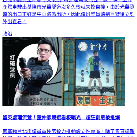
彥駕車駛出基隆市光華隧道沒多久後就失控自撞，由於光華隧
道的出口正好是中華路派出所，因此值班警員聽到巨響後立刻
外出查看。
政治
留英處理流鶯！童仲彥競選看板曝光 超狂創意被推爆
無黨籍台北市議員童仲彥致力推動設立性專區，除了曾直搗新