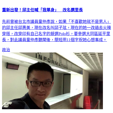
重新出發！邱主任喊「我單身」 改名選里長
先前曾被台北市議員童仲彥說，如果「不喜歡她就不是男人」
的邱主任邱惠美，現在改名叫邱子玹，現在的她一改過去火辣
穿搭，改穿印有自己名字的競選Polo衫，要參選大同區延平里
長，對此議員童仲彥聽聞後，簡短用11個字祝她心想事成。
政治