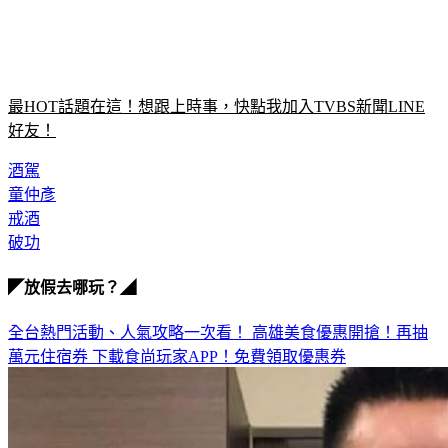
最HOT話題在這！想跟上時事，快點我加入TVBS新聞LINE
好友！
酒駕
童仲彥
戒酒
破功
◤放假去哪玩？◢
全台熱門活動、人氣攻略一次看！
高雄美食優惠開搶！再抽
萬元住宿券
下載食尚玩家APP！免費領取優惠券