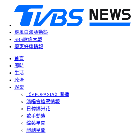
颱風白海豚動態
SBS歌謠大戰
優惠好康情報
首頁
即時
生活
政治
娛樂
《VPOPASIA》開播
演唱會搶票情報
日韓爆米花
歌手動態
綜藝星聞
戲劇星聞