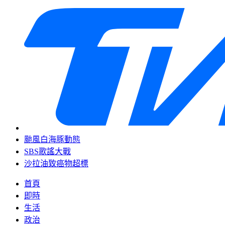
颱風白海豚動態
SBS歌謠大戰
沙拉油致癌物超標
首頁
即時
生活
政治