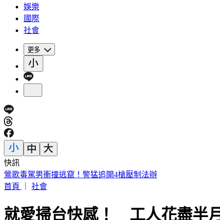
娛樂
國際
社會
更多
快訊
《夏日活動》花蓮FUN暑假 即將成真火舞秀 加碼重現
首頁
｜
社會
就愛掃台快感！ 工人花盡半