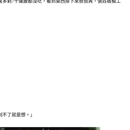
萬多剩7千連飯都沒吃，看到東西掉下來就很爽，張姓板模工
制不了就是想。」