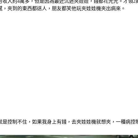
月收入約4萬多，但是因為最近沉迷夾娃娃，錢都花光光。才領2
感，夾到的東西都送人，朋友都笑他玩夾娃娃機夾出病來。
就是控制不住，如果我身上有錢，去夾娃娃機就想夾，一種病控