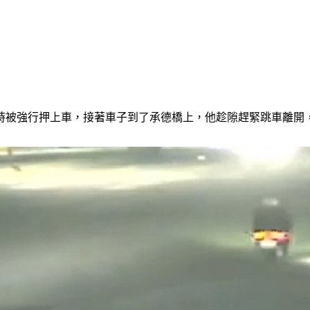
時被強行押上車，接著車子到了承德橋上，他趁隙趕緊跳車離開