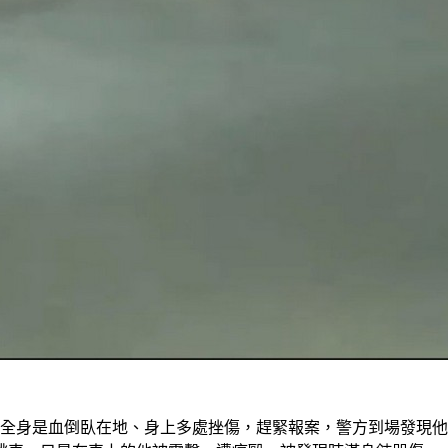
子全身是血倒臥在地、身上多處挫傷，趕緊報案，警方到場發現他