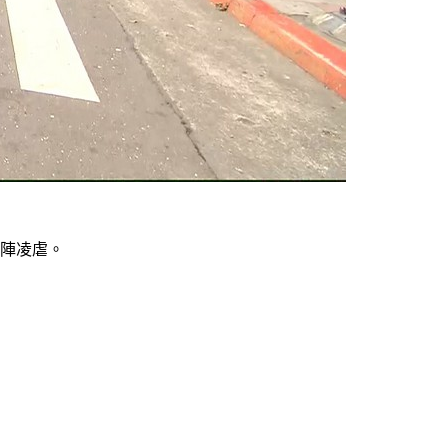
一陣凌虐。