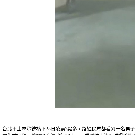
台北市士林承德橋下28日凌晨3點多，路過民眾都看到一名男