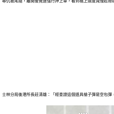
尋仇被尾隨，離開後竟遭強行押上車，看到橋上速度減慢趁隙
士林分局後港所長莊清雄：「經查證這個道具槍子彈是空包彈