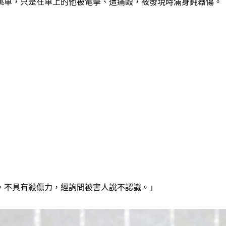
跳車，只是在車上的他被電擊、遭痛毆，被發現時滿身鈍器傷。
，不具有殺傷力，經詢問被害人說不認識。」