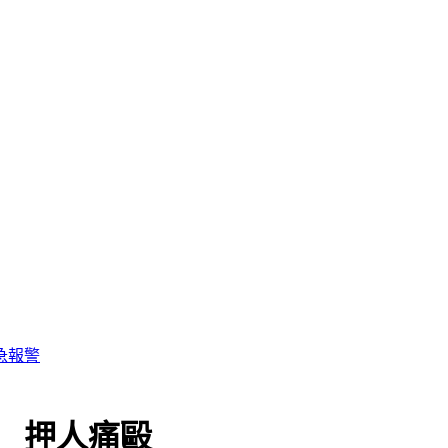
急報警
 押人痛毆