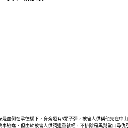
身是血倒在承德橋下，身旁還有5顆子彈，被害人供稱他先在中
跳車逃逸，但由於被害人供詞避重就輕，不排除是黑幫堂口尋仇