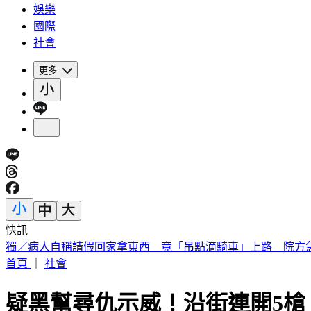
娛樂
國際
社會
更多
快訊
獨／病人自稱請假回家拿東西 竟「吊點滴騎車」上路 院方
首頁
｜
社會
疑黑幫尋仇示威！沿街連開5槍