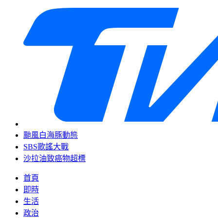
颱風白海豚動態
SBS歌謠大戰
沙拉油致癌物超標
首頁
即時
生活
政治