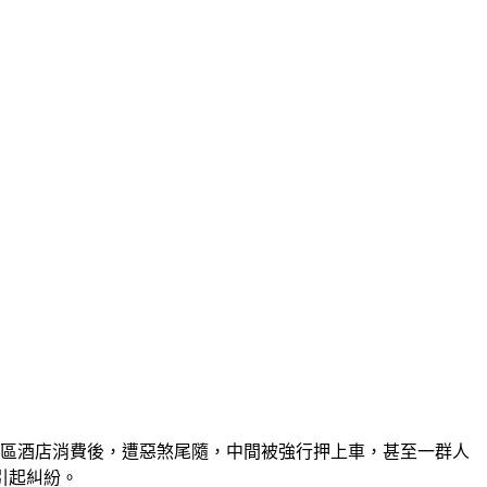
山區酒店消費後，遭惡煞尾隨，中間被強行押上車，甚至一群人
引起糾紛。