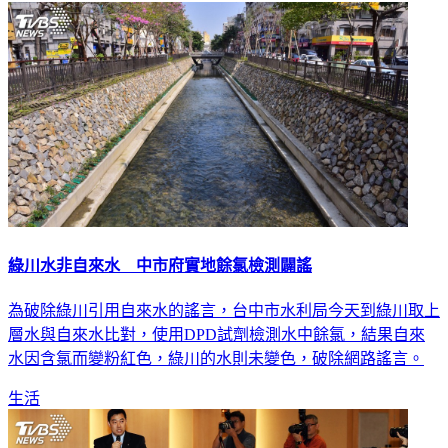
生活
綠川水非自來水 中市府實地餘氯檢測闢謠
為破除綠川引用自來水的謠言，台中市水利局今天到綠川取上
層水與自來水比對，使用DPD試劑檢測水中餘氯，結果自來
水因含氯而變粉紅色，綠川的水則未變色，破除網路謠言。
生活