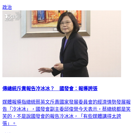
為，後續新台幣若未大幅波動，市場信心有望維持正向。
政治
傳總統斥責報告冷冰冰？ 國發會：報導誇張
媒體報導指總統蔡英文斥責國家發展委員會的經濟情勢發展報
告「冷冰冰」，國發會副主委邱俊榮今天表示，蔡總統都是笑
笑的，不是說國發會的報告冷冰冰，「有些媒體講得太誇
張」。