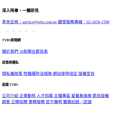
深入時事，一觸即見
意見反映：service@tvbs.com.tw
觀眾服務專線：02-2656-1599
TVBS新聞網
關於我們
56新聞台節目表
政策與隱私
隱私權政策
性騷擾防治措施
網站使用協定
版權宣告
認識 TVBS
公司介紹
企業動態
人才招募
主播專區
星藝象娛樂
節目版權
銷售
公開招標
業務服務
官方聲明
獲獎紀錄／認證