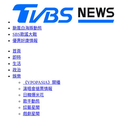
颱風白海豚動態
SBS歌謠大戰
優惠好康情報
首頁
即時
生活
政治
娛樂
《VPOPASIA》開播
演唱會搶票情報
日韓爆米花
歌手動態
綜藝星聞
戲劇星聞