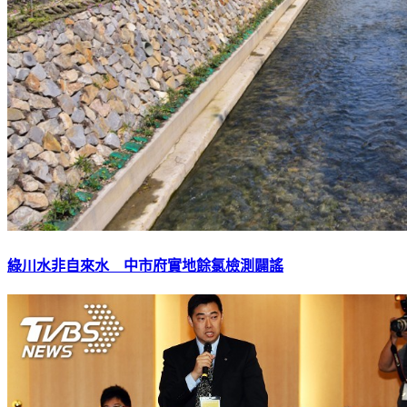
綠川水非自來水 中市府實地餘氯檢測闢謠