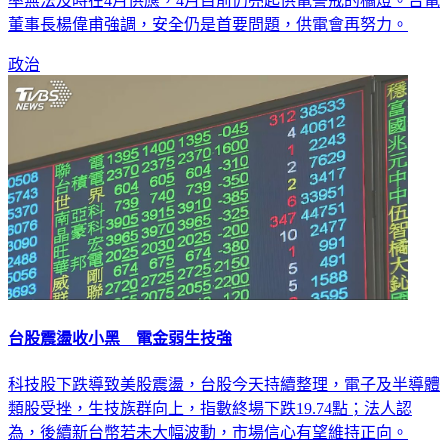
核二廠2號機27日併聯後24小時反應爐急停，2.7%的備轉容量
率無法及時在4月供應，4月目前仍亮起供電警戒的橘燈。台電
董事長楊偉甫強調，安全仍是首要問題，供電會再努力。
政治
台股震盪收小黑 電金弱生技強
科技股下跌導致美股震盪，台股今天持續整理，電子及半導體
類股受挫，生技族群向上，指數終場下跌19.74點；法人認