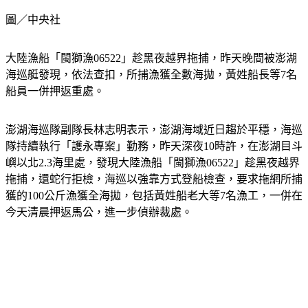
圖／中央社
大陸漁船「閩獅漁06522」趁黑夜越界拖捕，昨天晚間被澎湖
海巡艇發現，依法查扣，所捕漁獲全數海拋，黃姓船長等7名
船員一併押返重處。
澎湖海巡隊副隊長林志明表示，澎湖海域近日趨於平穩，海巡
隊持續執行「護永專案」勤務，昨天深夜10時許，在澎湖目斗
嶼以北2.3海里處，發現大陸漁船「閩獅漁06522」趁黑夜越界
拖捕，還蛇行拒檢，海巡以強靠方式登船檢查，要求拖網所捕
獲的100公斤漁獲全海拋，包括黃姓船老大等7名漁工，一併在
今天清晨押返馬公，進一步偵辦裁處。