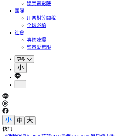
娛樂電影院
國際
川普對等關稅
全球必讀
社會
毒駕連爆
警察愛無限
更多
快訊