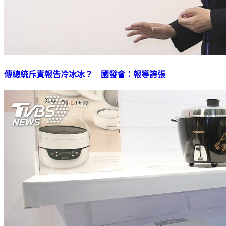
傳總統斥責報告冷冰冰？ 國發會：報導誇張