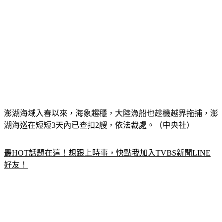
澎湖海域入春以來，海象趨穩，大陸漁船也趁機越界拖捕，澎
湖海巡在短短3天內已查扣2艘，依法裁處。（中央社）
最HOT話題在這！想跟上時事，快點我加入TVBS新聞LINE
好友！