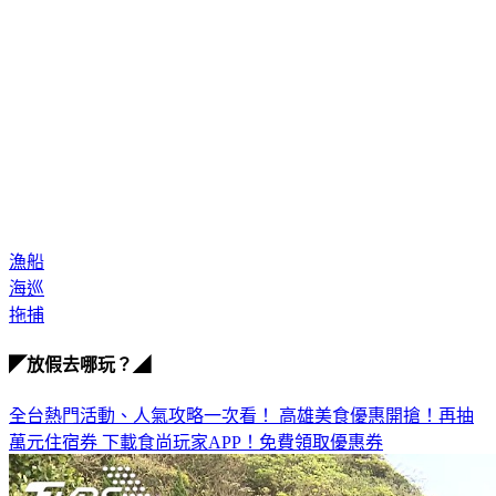
漁船
海巡
拖捕
◤放假去哪玩？◢
全台熱門活動、人氣攻略一次看！
高雄美食優惠開搶！再抽
萬元住宿券
下載食尚玩家APP！免費領取優惠券