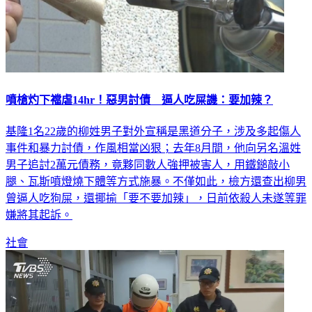
噴槍灼下襠虐14hr！惡男討債 逼人吃屎譏：要加辣？
基隆1名22歲的柳姓男子對外宣稱是黑道分子，涉及多起傷人
事件和暴力討債，作風相當凶狠；去年8月間，他向另名溫姓
男子追討2萬元債務，竟夥同數人強押被害人，用鐵鎚敲小
腿、瓦斯噴燈燒下體等方式施暴。不僅如此，檢方還查出柳男
曾逼人吃狗屎，還揶揄「要不要加辣」，日前依殺人未遂等罪
嫌將其起訴。
社會