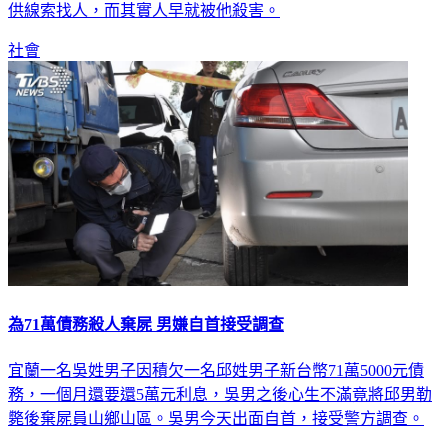
供線索找人，而其實人早就被他殺害。
社會
為71萬債務殺人棄屍 男嫌自首接受調查
宜蘭一名吳姓男子因積欠一名邱姓男子新台幣71萬5000元債
務，一個月還要還5萬元利息，吳男之後心生不滿竟將邱男勒
斃後棄屍員山鄉山區。吳男今天出面自首，接受警方調查。