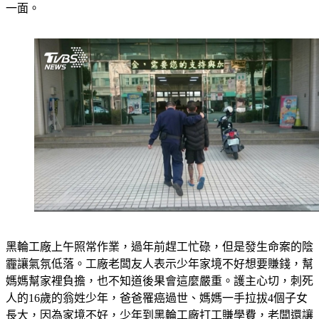
一面。
黑輪工廠上午照常作業，過年前趕工忙碌，但是發生命案的陰
霾讓氣氛低落。工廠老闆友人表示少年家境不好想要賺錢，幫
媽媽幫家裡負擔，也不知道後果會這麼嚴重。護主心切，刺死
人的16歲的翁姓少年，爸爸罹癌過世、媽媽一手拉拔4個子女
長大，因為家境不好，少年到黑輪工廠打工賺學費，老闆還讓