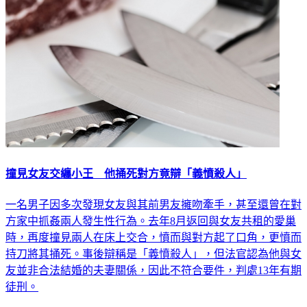
撞見女友交纏小王 他捅死對方竟辯「義憤殺人」
一名男子因多次發現女友與其前男友擁吻牽手，甚至還曾在對
方家中抓姦兩人發生性行為。去年8月返回與女友共租的愛巢
時，再度撞見兩人在床上交合，憤而與對方起了口角，更憤而
持刀將其捅死。事後辯稱是「義憤殺人」，但法官認為他與女
友並非合法結婚的夫妻關係，因此不符合要件，判處13年有期
徒刑。