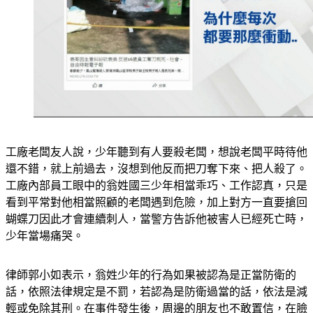
工廠老闆友人說，少年聽到有人要殺老闆，想說老闆平時待他
還不錯，就上前過去，沒想到他反而把刀奪下來、把人殺了。
工廠內部員工眼中的翁姓國三少年相當乖巧、工作認真，只是
看到平常對他相當照顧的老闆遇到危險，加上對方一直要搶回
蝴蝶刀因此才會連續刺人，當警方告訴他被害人已經死亡時，
少年當場痛哭。
律師郭小如表示，翁姓少年的行為如果被認為是正當防衛的
話，依照法律規定是不罰，若認為是防衛過當的話，依法是減
輕或免除其刑。在事件發生後，周邊的朋友也不敢置信，在臉