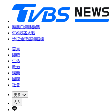
颱風白海豚動態
SBS歌謠大戰
沙拉油致癌物超標
首頁
即時
生活
政治
娛樂
國際
社會
更多