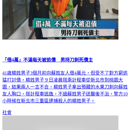
「借4萬」不滿每天被追債 男持刀刺死債主
41歲楊姓男子3個月前向蘇姓友人借4萬元，但受不了對方窮追
猛打討債，楊姓男子９日凌晨搭乘計程車從新北市到桃園大
園，結果兩人一言不合，楊姓男子拿出預藏的水果刀刺向蘇姓
友人胸口，搭計程車逃逸，不過蘇姓男子送醫後不治，警方10
小時候在新北市三重區逮捕殺人的楊姓男子。
社會