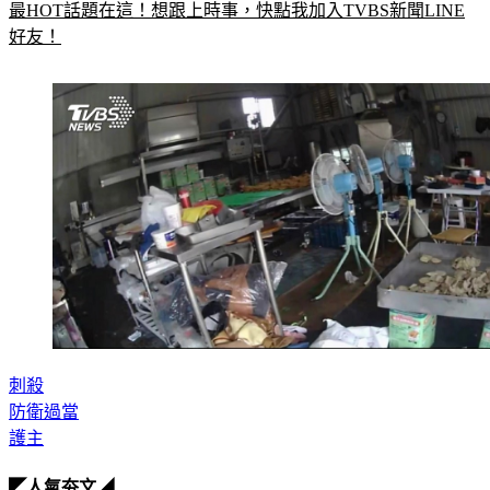
最HOT話題在這！想跟上時事，快點我加入TVBS新聞LINE
好友！
刺殺
防衛過當
護主
◤人氣夯文◢