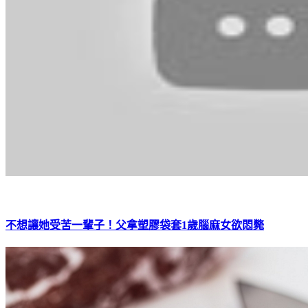
不想讓她受苦一輩子！父拿塑膠袋套1歲腦麻女欲悶斃