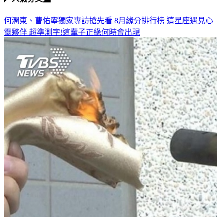
何潤東、曹佑寧獨家專訪搶先看
8月緣分排行榜 這星座遇見心
靈夥伴
超準測字!這輩子正緣何時會出現