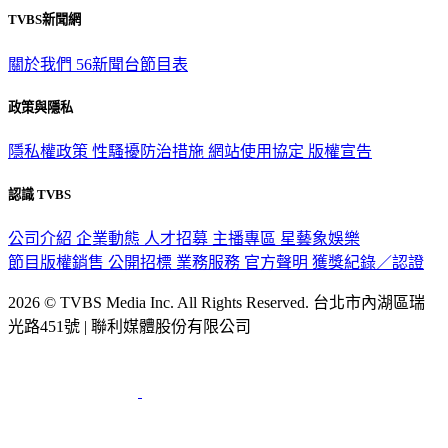
TVBS新聞網
關於我們
56新聞台節目表
政策與隱私
隱私權政策
性騷擾防治措施
網站使用協定
版權宣告
認識 TVBS
公司介紹
企業動態
人才招募
主播專區
星藝象娛樂
節目版權銷售
公開招標
業務服務
官方聲明
獲獎紀錄／認證
2026 © TVBS Media Inc. All Rights Reserved. 台北市內湖區瑞
光路451號 | 聯利媒體股份有限公司