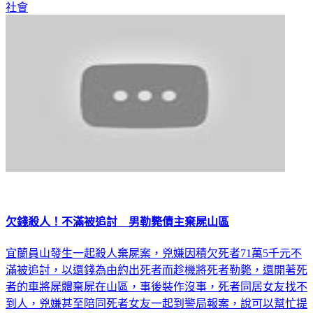
社會
欠錢殺人！不滿被追討 男勒斃債主棄屍山區
宜蘭員山發生一起殺人棄屍案，兇嫌因積欠死者71萬5千元不
滿被追討，以還錢為由約出死者而趁機將死者勒斃，還開著死
者的車將屍體棄屍在山區，事後裝作沒事，死者同居女友找不
到人，兇嫌甚至陪同死者女友一起到警局報案，說可以幫忙提