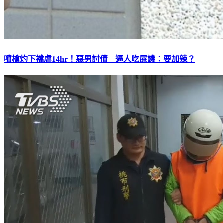
噴槍灼下襠虐14hr！惡男討債 逼人吃屎譏：要加辣？