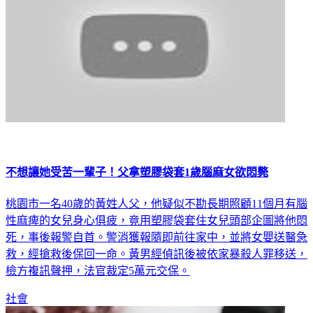
不想讓她受苦一輩子！父拿塑膠袋套1歲腦麻女欲悶斃
桃園市一名40歲的黃姓人父，他疑似不勘長期照顧11個月有腦
性麻痺的女兒身心俱疲，竟用塑膠袋套住女兒頭部企圖將他悶
死，事後報警自首。警消獲報隨即前往家中，並將女嬰送醫急
救，經搶救後保回一命。黃男經偵訊後被依家暴殺人罪移送，
檢方複訊聲押，法官裁定5萬元交保。
社會