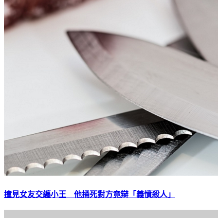
撞見女友交纏小王 他捅死對方竟辯「義憤殺人」