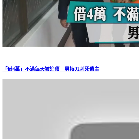
「借4萬」不滿每天被追債 男持刀刺死債主