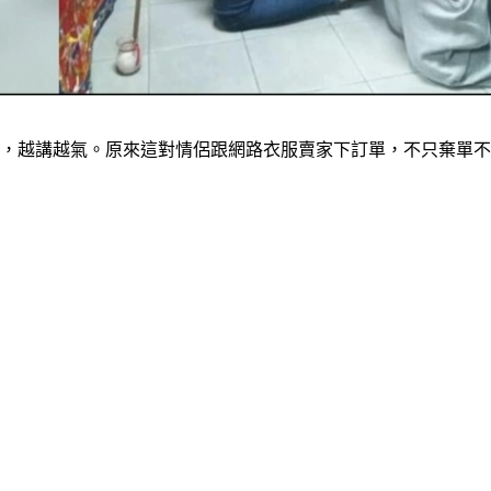
生，越講越氣。原來這對情侶跟網路衣服賣家下訂單，不只棄單