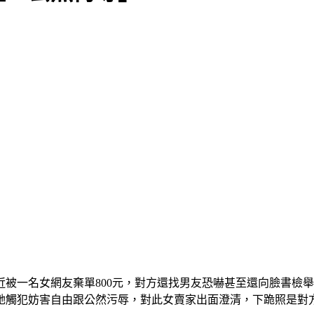
被一名女網友棄單800元，對方還找男友恐嚇甚至還向臉書檢
她觸犯妨害自由跟公然污辱，對此女賣家出面澄清，下跪照是對