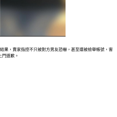
沒結果，賣家指控不只被對方男友恐嚇，甚至還被檢舉帳號，害
上門道歉。