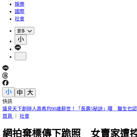
娛樂
國際
社會
更多
快訊
遠見天下創辦人高希均90歲辭世！「長壽5秘訣」曝 醫生也
首頁
｜
社會
網拍棄標傳下跪照 女賣家遭