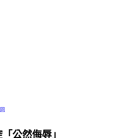
認同
控「公然侮辱」