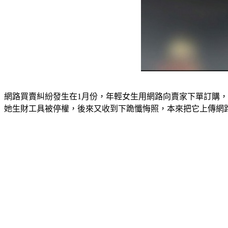
網路買賣糾紛發生在1月份，年輕女生用網路向賣家下單訂購，
她生財工具被停權，後來又收到下跪懺悔照，本來把它上傳網