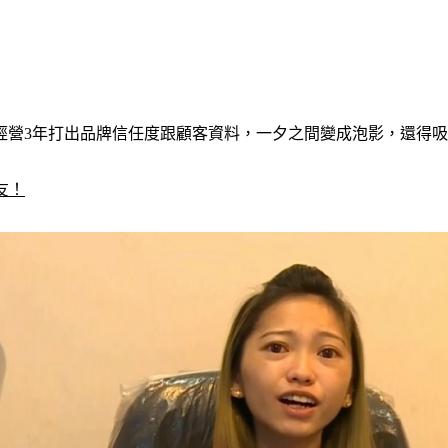
經營3年打出品牌信任度跟顧客資料，一夕之間變成泡影，還得
友！