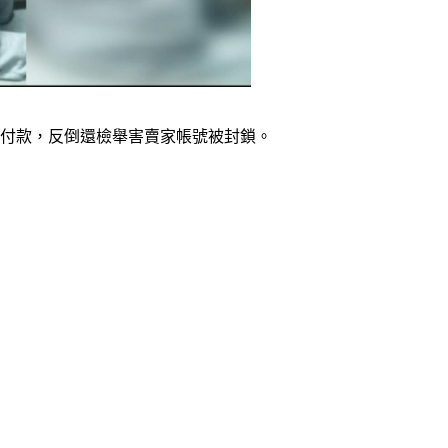
不付款，反倒還檢舉害賣家帳號被封鎖。