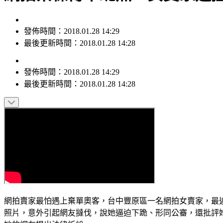
發佈時間：2018.01.28 14:29
最後更新時間：2018.01.28 14:28
發佈時間：
2018.01.28 14:29
最後更新時間：
2018.01.28 14:28
網拍賣家最怕遇上棄單奧客，台中豐原區一名網拍女賣家，最近
照片，意外引起網友撻伐，說她逼迫下跪、形同公審，還批評