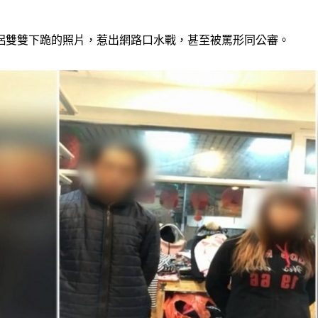
侶雙雙下跪的照片，惹出網路口水戰，甚至被罵形同公審。