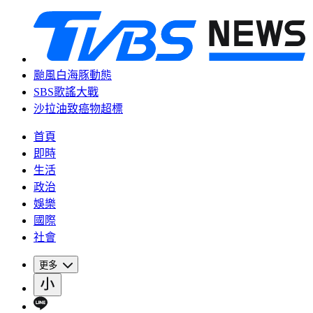
颱風白海豚動態
SBS歌謠大戰
沙拉油致癌物超標
首頁
即時
生活
政治
娛樂
國際
社會
更多