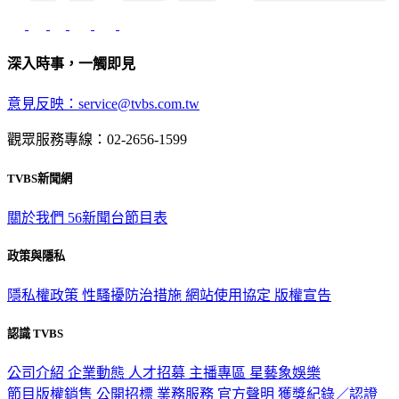
深入時事，一觸即見
意見反映：service@tvbs.com.tw
觀眾服務專線：02-2656-1599
TVBS新聞網
關於我們
56新聞台節目表
政策與隱私
隱私權政策
性騷擾防治措施
網站使用協定
版權宣告
認識 TVBS
公司介紹
企業動態
人才招募
主播專區
星藝象娛樂
節目版權銷售
公開招標
業務服務
官方聲明
獲獎紀錄／認證