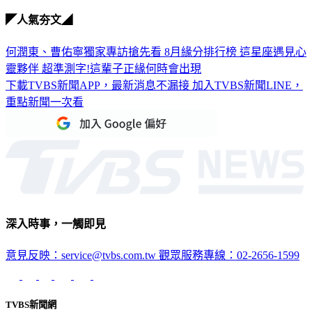
◤人氣夯文◢
何潤東、曹佑寧獨家專訪搶先看
8月緣分排行榜 這星座遇見心
靈夥伴
超準測字!這輩子正緣何時會出現
下載TVBS新聞APP，最新消息不漏接
加入TVBS新聞LINE，
重點新聞一次看
深入時事，一觸即見
意見反映：service@tvbs.com.tw
觀眾服務專線：02-2656-1599
TVBS新聞網