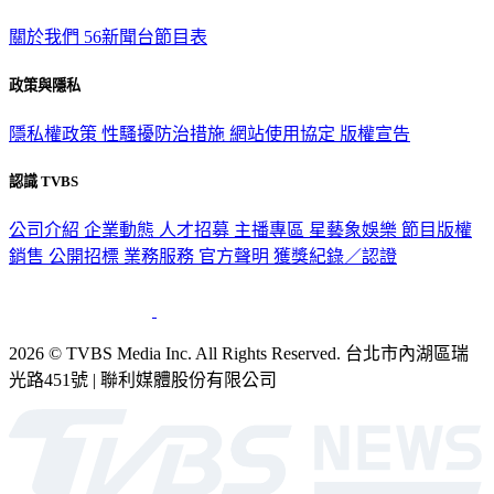
關於我們
56新聞台節目表
政策與隱私
隱私權政策
性騷擾防治措施
網站使用協定
版權宣告
認識 TVBS
公司介紹
企業動態
人才招募
主播專區
星藝象娛樂
節目版權
銷售
公開招標
業務服務
官方聲明
獲獎紀錄／認證
2026 © TVBS Media Inc. All Rights Reserved. 台北市內湖區瑞
光路451號 | 聯利媒體股份有限公司