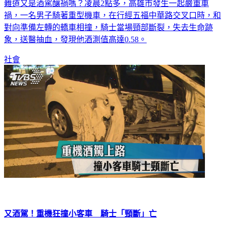
難道又是酒駕釀禍嗎？凌晨2點多，高雄市發生一起嚴重車
禍，一名男子騎著重型機車，在行經五福中華路交叉口時，和
對向準備左轉的轎車相撞，騎士當場頸部斷裂，失去生命跡
象，送醫抽血，發現他酒測值高達0.58。
社會
又酒駕！重機狂撞小客車 騎士「頸斷」亡