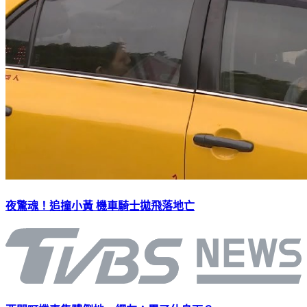
夜驚魂！追撞小黃 機車騎士拋飛落地亡