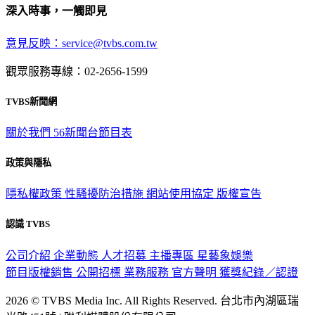
深入時事，一觸即見
意見反映：service@tvbs.com.tw
觀眾服務專線：02-2656-1599
TVBS新聞網
關於我們
56新聞台節目表
政策與隱私
隱私權政策
性騷擾防治措施
網站使用協定
版權宣告
認識 TVBS
公司介紹
企業動態
人才招募
主播專區
星藝象娛樂
節目版權銷售
公開招標
業務服務
官方聲明
獲獎紀錄／認證
2026 © TVBS Media Inc. All Rights Reserved. 台北市內湖區瑞