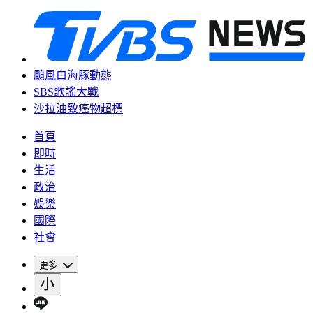
颱風白海豚動態
SBS歌謠大戰
沙拉油致癌物超標
首頁
即時
生活
政治
娛樂
國際
社會
更多