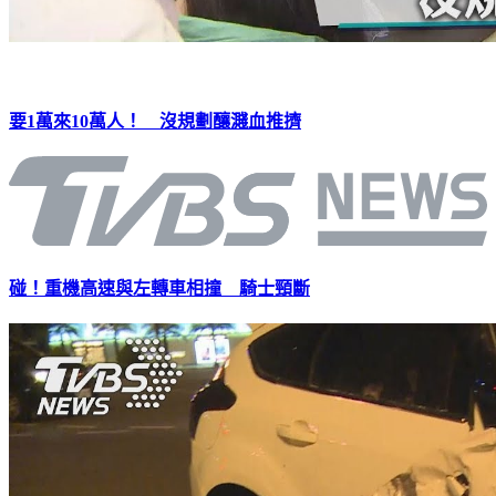
要1萬來10萬人！ 沒規劃釀濺血推擠
碰！重機高速與左轉車相撞 騎士頸斷