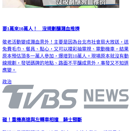
要1萬來10萬人！ 沒規劃釀濺血推擠
敬老活動變成濺血意外！主要是因為台北市社會局大放送，送
免費毛巾、餐具、點心，又可以摸彩抽電視、電動機車，結果
原本預估頂多一萬人參加，爆增到10萬人。現場原本就沒有動
線規劃，發號碼牌的地點、路面不平釀成意外，事發又不知道
應變。
政治
碰！重機高速與左轉車相撞 騎士頸斷