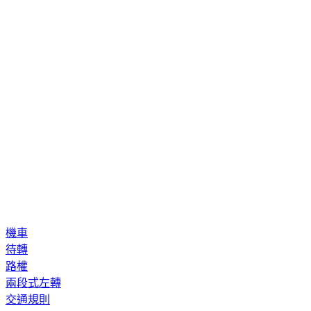
機車
待轉
路權
兩段式左轉
交通規則