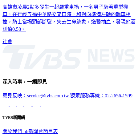
高雄市凌晨2點多發生一起嚴重車禍，一名男子騎著重型機
車，在行經五福中華路交叉口時，和對向準備左轉的轎車相
撞，騎士當場頸部斷裂，失去生命跡象，送醫抽血，發現他酒
測值0.58。
社會
深入時事，一觸即見
意見反映：service@tvbs.com.tw
觀眾服務專線：02-2656-1599
TVBS新聞網
關於我們
56新聞台節目表