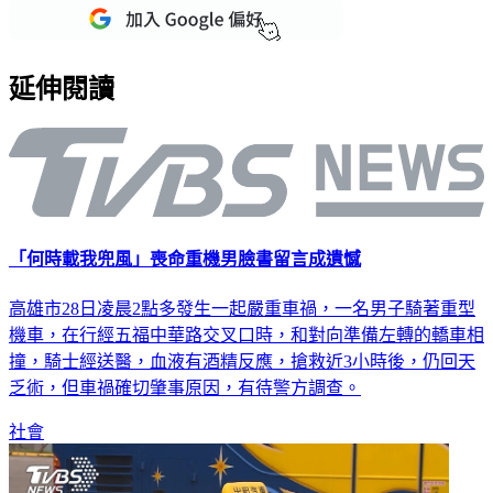
延伸閱讀
「何時載我兜風」喪命重機男臉書留言成遺憾
高雄市28日凌晨2點多發生一起嚴重車禍，一名男子騎著重型
機車，在行經五福中華路交叉口時，和對向準備左轉的轎車相
撞，騎士經送醫，血液有酒精反應，搶救近3小時後，仍回天
乏術，但車禍確切肇事原因，有待警方調查。
社會