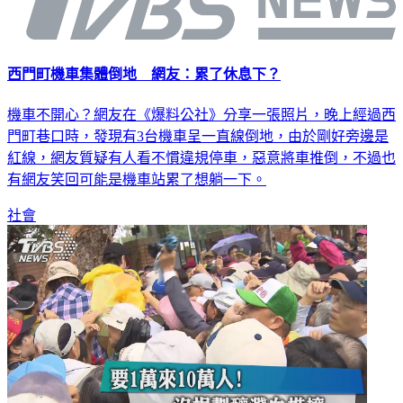
西門町機車集體倒地 網友：累了休息下？
機車不開心？網友在《爆料公社》分享一張照片，晚上經過西
門町巷口時，發現有3台機車呈一直線倒地，由於剛好旁邊是
紅線，網友質疑有人看不慣違規停車，惡意將車推倒，不過也
有網友笑回可能是機車站累了想躺一下。
社會