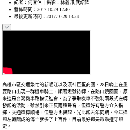
記者
：
何宜信
｜
攝影
：
林義邦,武紹隆
發佈時間：
2017.10.29 12:40
最後更新時間：
2017.10.29 13:24
高雄市區交通繁忙的新崛江以及漢神巨蛋商圈，28日晚上在重
要路口出現一群機車騎士，順著燈號待轉，在路口繞圈圈，原
來這是台灣機車路權促進會，為了爭取機車不強制兩段式左轉
發起的活動，雖然引來正反兩種聲音，但還好有警方介入指
揮，交通還算順暢，但警方也提醒，光比起去年同期，今年違
規左轉釀成的傷亡就多了上百件，目前最好還是乖乖遵守規
定。