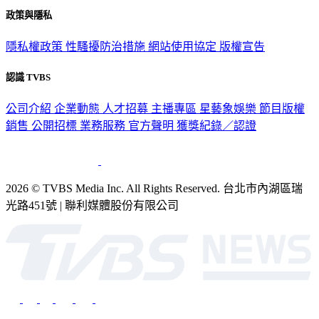
政策與隱私
隱私權政策
性騷擾防治措施
網站使用協定
版權宣告
認識 TVBS
公司介紹
企業動態
人才招募
主播專區
星藝象娛樂
節目版權
銷售
公開招標
業務服務
官方聲明
獲獎紀錄／認證
2026 © TVBS Media Inc. All Rights Reserved. 台北市內湖區瑞
光路451號 | 聯利媒體股份有限公司