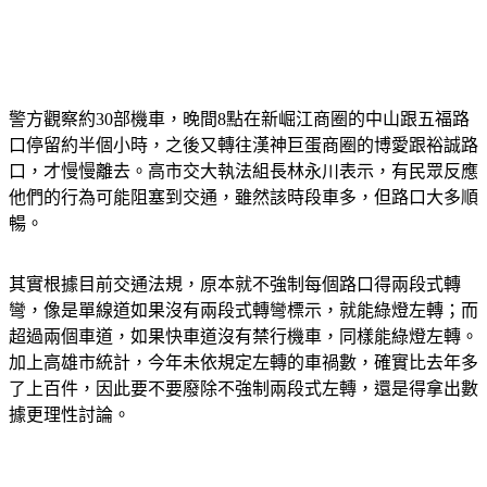
警方觀察約30部機車，晚間8點在新崛江商圈的中山跟五福路
口停留約半個小時，之後又轉往漢神巨蛋商圈的博愛跟裕誠路
口，才慢慢離去。高市交大執法組長林永川表示，有民眾反應
他們的行為可能阻塞到交通，雖然該時段車多，但路口大多順
暢。
其實根據目前交通法規，原本就不強制每個路口得兩段式轉
彎，像是單線道如果沒有兩段式轉彎標示，就能綠燈左轉；而
超過兩個車道，如果快車道沒有禁行機車，同樣能綠燈左轉。
加上高雄市統計，今年未依規定左轉的車禍數，確實比去年多
了上百件，因此要不要廢除不強制兩段式左轉，還是得拿出數
據更理性討論。