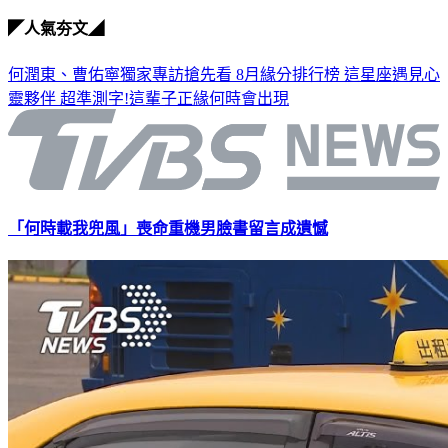
◤人氣夯文◢
何潤東、曹佑寧獨家專訪搶先看
8月緣分排行榜 這星座遇見心
靈夥伴
超準測字!這輩子正緣何時會出現
「何時載我兜風」喪命重機男臉書留言成遺憾