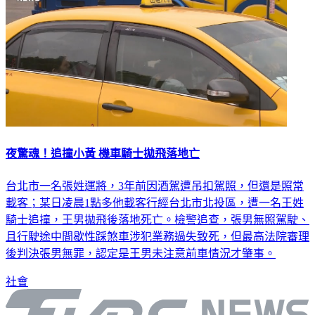
夜驚魂！追撞小黃 機車騎士拋飛落地亡
台北市一名張姓運將，3年前因酒駕遭吊扣駕照，但還是照常
載客；某日凌晨1點多他載客行經台北市北投區，遭一名王姓
騎士追撞，王男拋飛後落地死亡。檢警追查，張男無照駕駛、
且行駛途中間歇性踩煞車涉犯業務過失致死，但最高法院審理
後判決張男無罪，認定是王男未注意前車情況才肇事。
社會