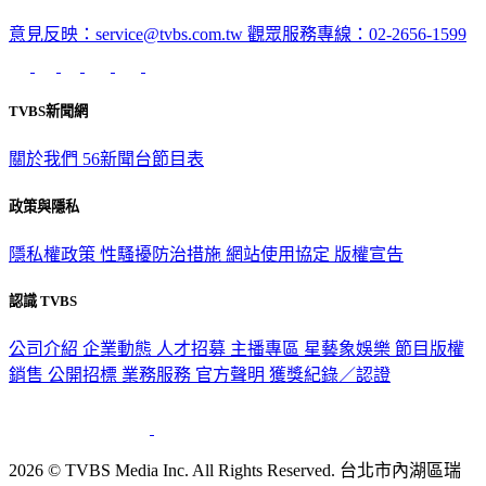
意見反映：service@tvbs.com.tw
觀眾服務專線：02-2656-1599
TVBS新聞網
關於我們
56新聞台節目表
政策與隱私
隱私權政策
性騷擾防治措施
網站使用協定
版權宣告
認識 TVBS
公司介紹
企業動態
人才招募
主播專區
星藝象娛樂
節目版權
銷售
公開招標
業務服務
官方聲明
獲獎紀錄／認證
2026 © TVBS Media Inc. All Rights Reserved. 台北市內湖區瑞