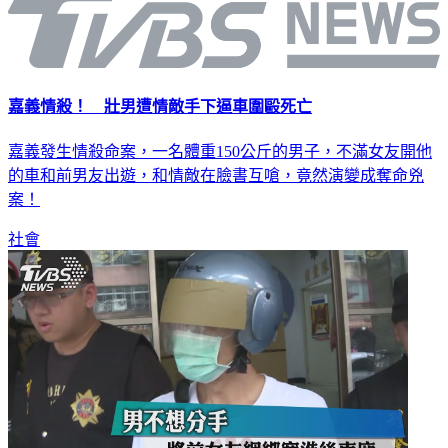
嘉義情殺！ 壯男遭情敵手下逼車圍毆死亡
嘉義發生情殺命案，一名體重150公斤的男子，不滿女友開他
的車和前男友出遊，和情敵在臉書互嗆，竟然演變成奪命兇
案！
社會