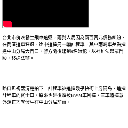
台北市傍晚發生飛車追逐，兩幫人馬因為兩百萬元債務糾紛，
在鬧區追車狂飆，途中追撞另一輛計程車，其中兩輛車差點撞
進中山分局大門口，警方隨後逮到9名嫌犯，以社維法聚眾鬥
毆，移送法辦。
路口監視器清楚拍下，計程車被追撞幾乎快衝上分隔島，追撞
計程車的賓士車，原來也是後頭被BWM車衝撞，三車追撞意
外還正巧就發生在中山分局前面。