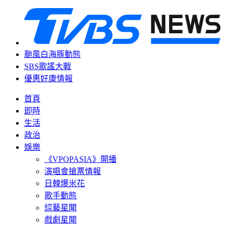
颱風白海豚動態
SBS歌謠大戰
優惠好康情報
首頁
即時
生活
政治
娛樂
《VPOPASIA》開播
演唱會搶票情報
日韓爆米花
歌手動態
綜藝星聞
戲劇星聞