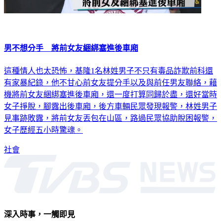
男不想分手 將前女友綑綁塞進後車廂
這種情人也太恐怖，基隆1名林姓男子不只有毒品詐欺前科還
有家暴紀錄，他不甘心前女友提分手以及與前任男友聯絡，藉
機將前女友綑綁塞進後車廂，還一度打算同歸於盡，還好當時
女子掙脫，腳露出後車廂，後方車輛民眾發現報警，林姓男子
見事跡敗露，將前女友丟包在山區，路過民眾協助脫困報警，
女子歷經五小時驚魂。
社會
深入時事，一觸即見