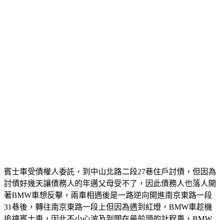
賓士車受債權人委託，到中山北路二段27巷住戶討債，但因為
討債好幾天讓債務人的年邁父母受不了，因此債務人也落人開
著BMW車想反擊，兩車相遇後是一路逆向開進南京東路一段
31巷後，轉往南京東路一段上但因為遇到紅燈，BMW車趁機
追撞賓士車，因此不小心波及到開在最前頭的計程車，BMW