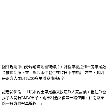
回到現場中山分局前滿地玻璃碎片，計程車被拉到一旁車尾鈑
金被撞到掉下來，整起事件發生在17日下午5點半左右，起因
是兩方人馬因為200多萬引發債務糾紛。
記者譚伊倫：「原本賓士車是要來找這戶人家討債，但住戶也
找了人開著BMW車子，兩車相遇之後是一路逆向，往南京東
路一段方向飛車追逐。」