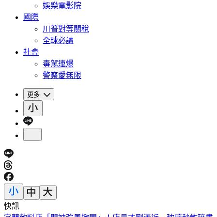
娛樂電影院
國際
川普對等關稅
全球必讀
社會
毒駕連爆
警察愛無限
更多
快訊