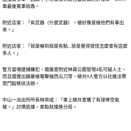
車最後駕車逃逸。
附近店家：「有武器（什麼武器），槍好像是槍他們有拿出
來。」
附近店家：「就是嚇到就是有點...就是覺得很怪怎麼會有這麼
多人。」
警方當場逮捕嫌犯，還盤查附近林森公園發現4名可疑人士，
而且還搜出鎮暴槍電擊槍西瓜刀等，總共9人警方以社維法聚
眾鬥毆移送法辦。
中山一派出所所長林崇成：「車上總共查獲了有球棒空氣
槍。」討債追撞，差點就撞進分局。