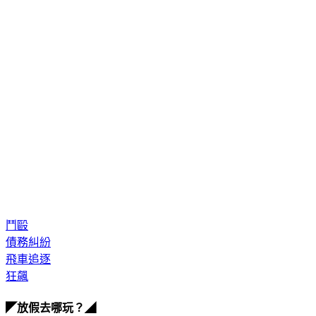
鬥毆
債務糾紛
飛車追逐
狂飆
◤放假去哪玩？◢