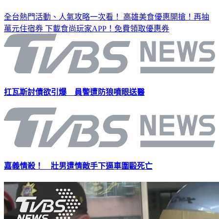
全台熱門活動、人氣攻略一次看！
高雄美食優惠開搶！再抽
萬元住宿券
下載食尚玩家APP！免費領取優惠券
扛瓦斯討債欲引爆 員警遭防狼噴眼送醫
嘉義情殺！ 壯男遭情敵手下逼車圍毆死亡