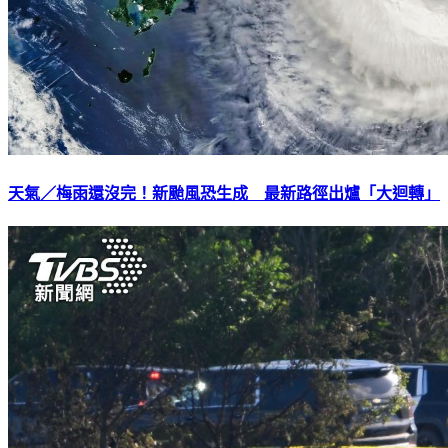
天氣／梅雨還沒完！新颱風恐生成 最新路徑出爐「大迴轉」