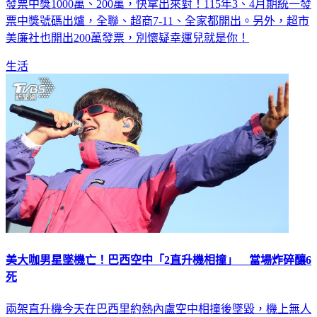
發票中獎1000萬、200萬，快拿出來對！115年3、4月期統一發
票中獎號碼出爐，全聯、超商7-11、全家都開出。另外，超市
美廉社也開出200萬發票，別懷疑幸運兒就是你！
生活
美大咖男星墜機亡！巴西空中「2直升機相撞」 當場炸碎釀6
死
兩架直升機今天在巴西里約熱內盧空中相撞後墜毀，機上無人