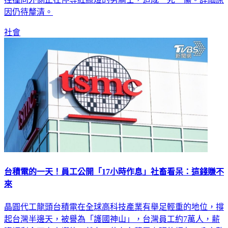
因仍待釐清。
社會
台積電的一天！員工公開「17小時作息」社畜看呆：這錢賺不
來
晶圓代工龍頭台積電在全球高科技產業有舉足輕重的地位，撐
起台灣半邊天，被譽為「護國神山」，台灣員工約7萬人，薪