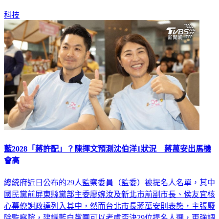
科技
藍2028「蔣許配」？陳揮文預測沈伯洋1狀況 蔣萬安出馬機
會高
總統府近日公布的29人監察委員（監委）被提名人名單，其中
國民黨前屏東縣黨部主委廖婉汝及新北市前副市長、侯友宜核
心幕僚謝政達列入其中，然而台北市長蔣萬安則表態，主張廢
除監察院，建議藍白黨團可以考慮否決29位提名人選，更強調