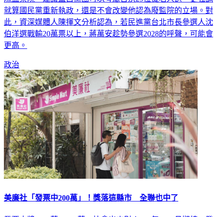
就算國民黨重新執政，還是不會改變他認為廢監院的立場。對
此，資深媒體人陳揮文分析認為，若民進黨台北市長參選人沈
伯洋選戰輸20萬票以上，蔣萬安趁勢參選2028的呼聲，可能會
更高。
政治
美廉社「發票中200萬」！獎落這縣市 全聯也中了