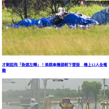
才剛起飛「急速左轉」！美跳傘機頭朝下墜毀 機上12人全罹
難