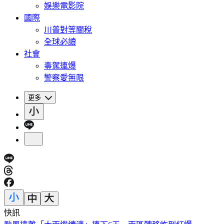
娛樂電影院
國際
川普對等關稅
全球必讀
社會
毒駕連爆
警察愛無限
更多
快訊