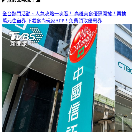
◤放假去哪玩？◢
全台熱門活動、人氣攻略一次看！
高雄美食優惠開搶！再抽
萬元住宿券
下載食尚玩家APP！免費領取優惠券