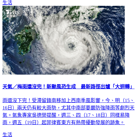
生活
天氣／梅雨還沒完！新颱風恐生成 最新路徑出爐「大迴轉」
雨還沒下完！受滯留鋒南移加上西南季風影響，今、明（15、
16日）兩天仍有較大雨勢，尤其中南部要嚴防強降雨等劇烈天
氣。氣象專家吳德榮提醒，週三、四（17、18日）同樣易降
雨，週五（19日）起菲律賓東方有熱帶擾動發展的跡象。
生活