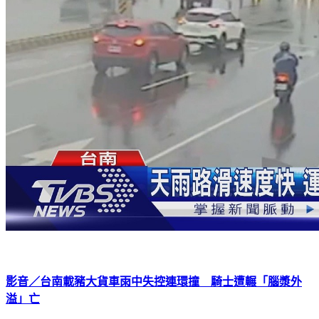
影音／台南載豬大貨車雨中失控連環撞 騎士遭輾「腦漿外
溢」亡