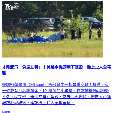
才剛起飛「急速左轉」！美跳傘機頭朝下墜毀 機上12人全罹
難
美國密蘇里州（Missouri）西部發生一起嚴重空難！據悉，有
一架載有11名跳傘客、1名機師的小飛機，在當地機場起飛後
不久，就突然「急速左轉」墜毀，當場起火燃燒，搜救人員獲
報趕赴現場後，確認機上12人全數罹難。
國際