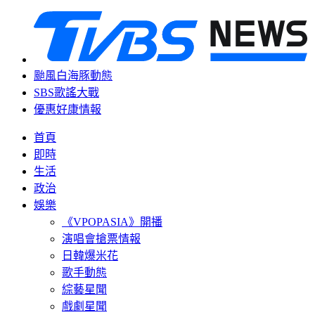
颱風白海豚動態
SBS歌謠大戰
優惠好康情報
首頁
即時
生活
政治
娛樂
《VPOPASIA》開播
演唱會搶票情報
日韓爆米花
歌手動態
綜藝星聞
戲劇星聞