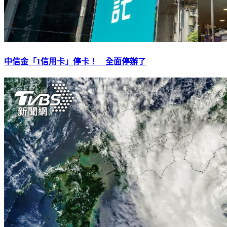
中信金「1信用卡」停卡！ 全面停辦了