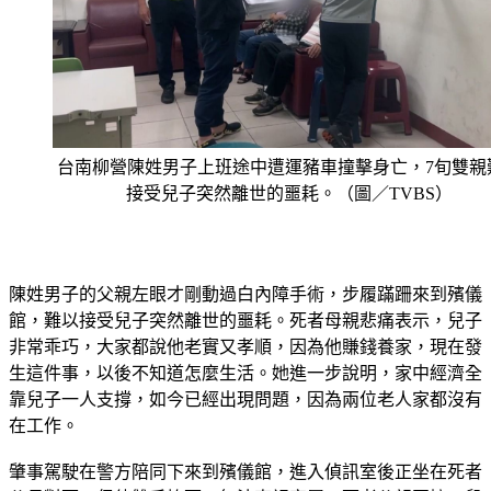
台南柳營陳姓男子上班途中遭運豬車撞擊身亡，7旬雙親
接受兒子突然離世的噩耗。（圖／TVBS）
陳姓男子的父親左眼才剛動過白內障手術，步履蹣跚來到殯儀
館，難以接受兒子突然離世的噩耗。死者母親悲痛表示，兒子
非常乖巧，大家都說他老實又孝順，因為他賺錢養家，現在發
生這件事，以後不知道怎麼生活。她進一步說明，家中經濟全
靠兒子一人支撐，如今已經出現問題，因為兩位老人家都沒有
在工作。
肇事駕駛在警方陪同下來到殯儀館，進入偵訊室後正坐在死者