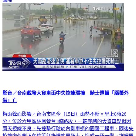
影音／台南載豬大貨車雨中失控連環撞 騎士遭輾「腦漿外
溢」亡
梅雨鋒面影響，台南市區今（15日）雨勢不斷。早上8時26
分，位於六甲區林鳳營台1線路段，一輛載豬的大貨車疑似因
雨天視線不良，先撞擊行駛於內側車道的園藝工程車，隨後失
控撞向外側正在停等紅綠燈的男騎士，造成一死一傷。詳細原