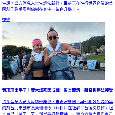
生還。警方消息人士告訴法新社，目前正在進行世界巡演的美
國創作歌手奧利佛樹在其中一架直升機上。
娛樂
黃珊珊出手了！黃大煒死因成謎 誓言釐清：離奇到無法接受
資深音樂人黃大煒驟然離世，震驚演藝圈，與他相識超過20年
的前台北市副市長黃珊珊今（14日）在社群平台發文哀悼，坦
言自己「哭了一天，還是要打起精神」，更透露黃大煒與自己