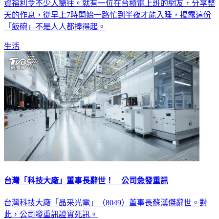
資福利令不少人嚮往。就有一位在台積電上班的網友，分享整
天的作息，從早上7時開始一路忙到半夜才能入睡，揭露這份
「飯碗」不是人人都捧得起。
生活
台灣「科技大廠」董事長辭世！ 公司急發重訊
台灣科技大廠「晶采光電」（8049）董事長蘇漢傑辭世。對
此，公司發重訊證實死訊。