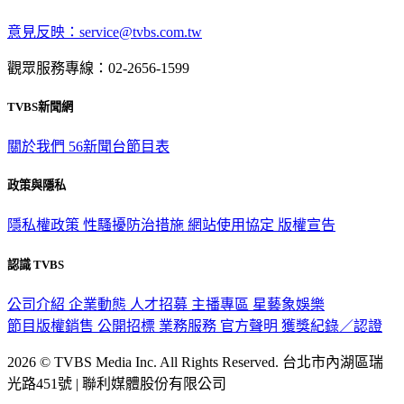
意見反映：service@tvbs.com.tw
觀眾服務專線：02-2656-1599
TVBS新聞網
關於我們
56新聞台節目表
政策與隱私
隱私權政策
性騷擾防治措施
網站使用協定
版權宣告
認識 TVBS
公司介紹
企業動態
人才招募
主播專區
星藝象娛樂
節目版權銷售
公開招標
業務服務
官方聲明
獲獎紀錄／認證
2026 © TVBS Media Inc. All Rights Reserved. 台北市內湖區瑞
光路451號 | 聯利媒體股份有限公司