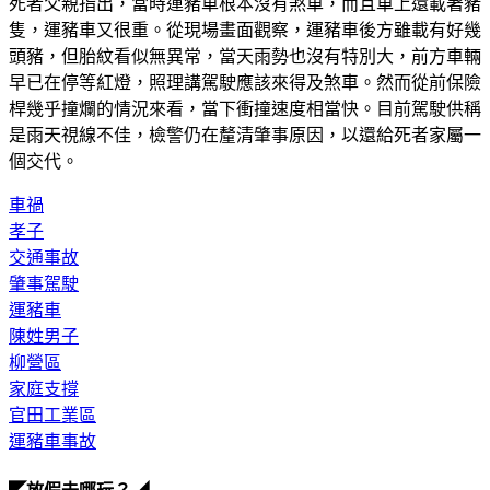
死者父親指出，當時運豬車根本沒有煞車，而且車上還載著豬
隻，運豬車又很重。從現場畫面觀察，運豬車後方雖載有好幾
頭豬，但胎紋看似無異常，當天雨勢也沒有特別大，前方車輛
早已在停等紅燈，照理講駕駛應該來得及煞車。然而從前保險
桿幾乎撞爛的情況來看，當下衝撞速度相當快。目前駕駛供稱
是雨天視線不佳，檢警仍在釐清肇事原因，以還給死者家屬一
個交代。
車禍
孝子
交通事故
肇事駕駛
運豬車
陳姓男子
柳營區
家庭支撐
官田工業區
運豬車事故