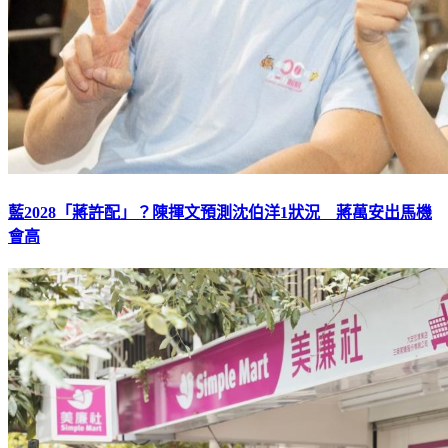
藍2028「蔣許配」？陳揮文預測沈伯洋1狀況 蔣萬安出馬機
會高