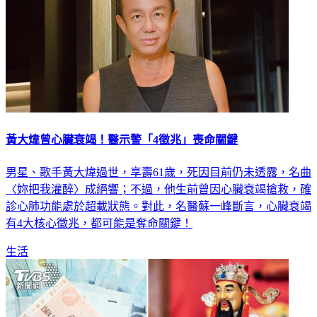
黃大煒曾心臟衰竭！醫示警「4徵兆」喪命關鍵
男星、歌手黃大煒過世，享壽61歲，死因目前仍未透露，名曲
〈妳把我灌醉〉成絕響；不過，他生前曾因心臟衰竭搶救，確
診心肺功能處於超載狀態。對此，名醫蘇一峰斷言，心臟衰竭
有4大核心徵兆，都可能是奪命關鍵！
生活