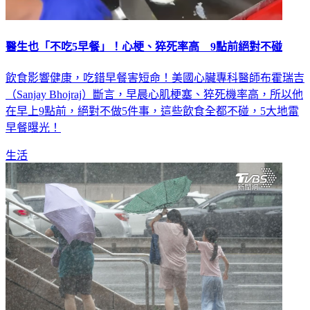
醫生也「不吃5早餐」！心梗、猝死率高 9點前絕對不碰
飲食影響健康，吃錯早餐害短命！美國心臟專科醫師布霍瑞吉
（Sanjay Bhojraj）斷言，早晨心肌梗塞、猝死機率高，所以他
在早上9點前，絕對不做5件事，這些飲食全都不碰，5大地雷
早餐曝光！
生活