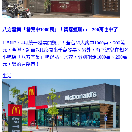
八方雲集「發票中1000萬」！獎落這縣市 200萬也中了
115年3、4月統一發票開獎了！全台39人爽中1000萬、200萬
元，全聯、超商7-11都開出千萬發票。另外，有幸運兒在知名
小吃店「八方雲集」吃鍋貼、水餃，分別抱走1000萬、200萬
元，獎落這縣市！
生活