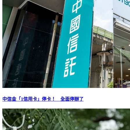
中信金「1信用卡」停卡！ 全面停辦了