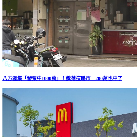
八方雲集「發票中1000萬」！獎落這縣市 200萬也中了