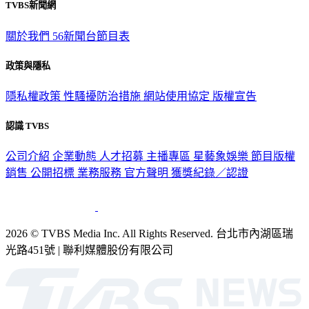
TVBS新聞網
關於我們
56新聞台節目表
政策與隱私
隱私權政策
性騷擾防治措施
網站使用協定
版權宣告
認識 TVBS
公司介紹
企業動態
人才招募
主播專區
星藝象娛樂
節目版權
銷售
公開招標
業務服務
官方聲明
獲獎紀錄／認證
2026 © TVBS Media Inc. All Rights Reserved. 台北市內湖區瑞
光路451號 | 聯利媒體股份有限公司