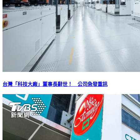
台灣「科技大廠」董事長辭世！ 公司急發重訊