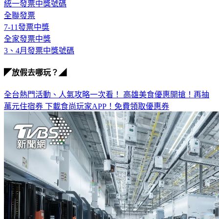
統一發票中獎號碼
全聯發票
7-11發票中獎
全家發票中獎
3、4月發票中獎號碼
◤放假去哪玩？◢
全台熱門活動、人氣攻略一次看！
高雄美食優惠開搶！再抽
萬元住宿券
下載食尚玩家APP！免費領取優惠券