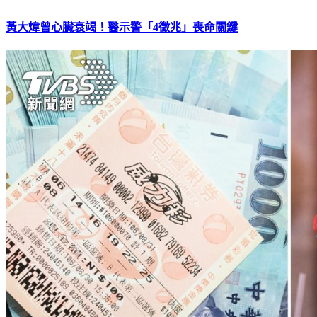
黃大煒曾心臟衰竭！醫示警「4徵兆」喪命關鍵