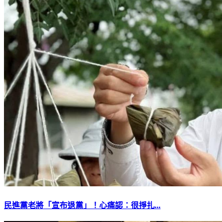
民進黨老將「宣布退黨」！心痛認：很掙扎...