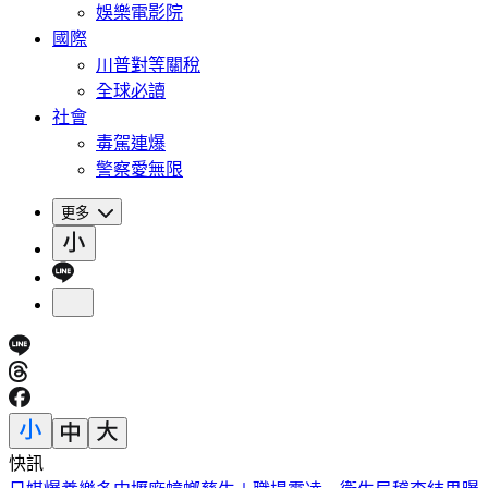
娛樂電影院
國際
川普對等關稅
全球必讀
社會
毒駕連爆
警察愛無限
更多
快訊