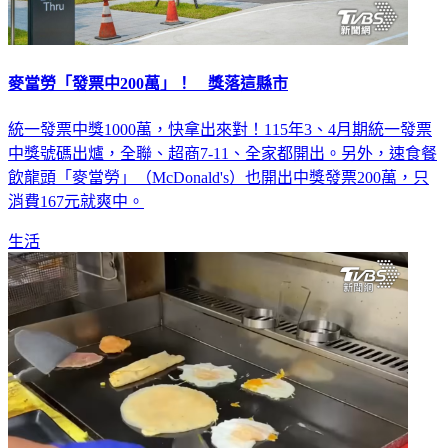
麥當勞「發票中200萬」！ 獎落這縣市
統一發票中獎1000萬，快拿出來對！115年3、4月期統一發票
中獎號碼出爐，全聯、超商7-11、全家都開出。另外，速食餐
飲龍頭「麥當勞」（McDonald's）也開出中獎發票200萬，只
消費167元就爽中。
生活