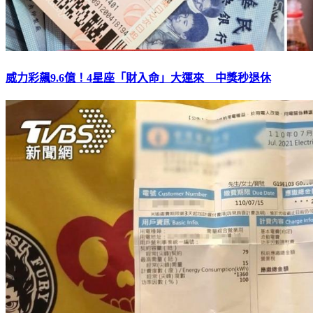
威力彩飆9.6億！4星座「財入命」大運來 中獎秒退休