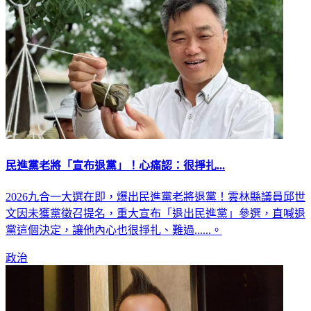
民進黨老將「宣布退黨」！心痛認：很掙扎...
2026九合一大選在即，爆出民進黨老將退黨！雲林縣議員邱世
文因未獲黨徵召提名，重大宣布「退出民進黨」參選，直喊退
黨這個決定，讓他內心也很掙扎、難過......。
政治