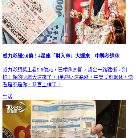
威力彩飆9.6億！4星座「財入命」大運來 中獎秒退休
威力彩頭獎上看9.6億元，已槓龜29期，獎金一路猛衝。別
怕！你的財庫大運來了，4星座財運暴漲，中獎立刻退休，快
看是不是你，恭喜上榜了！
生活