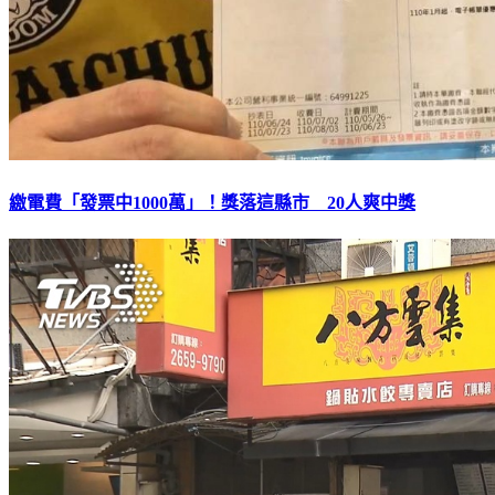
繳電費「發票中1000萬」！獎落這縣市 20人爽中獎