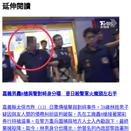
延伸閱讀
嘉義男轟8槍與警對峙身分曝 昔日殺警軍火魔頭左右手
嘉義縣太保市昨（13）日驚傳槍擊與對峙事件。59歲林姓男子
疑因與友人間的債務糾紛談判破裂，先在工廠轟8槍接著闖彩
券行持槍滋事。在警方重兵圍捕與地方人士入內勸說下，最終
棄械投降。如今，林男身分也曝光，他曾名列內政部警政署刑