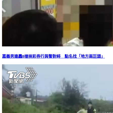
嘉義男連轟8槍挾彩券行與警對峙 點名找「地方兩巨頭」