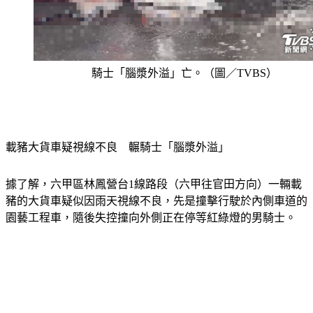
騎士「腦漿外溢」亡。（圖／TVBS）
載豬大貨車疑視線不良　輾騎士「腦漿外溢」
據了解，六甲區林鳳營台1線路段（六甲往官田方向）一輛載
豬的大貨車疑似因雨天視線不良，先是撞擊行駛於內側車道的
園藝工程車，隨後失控撞向外側正在停等紅綠燈的男騎士。