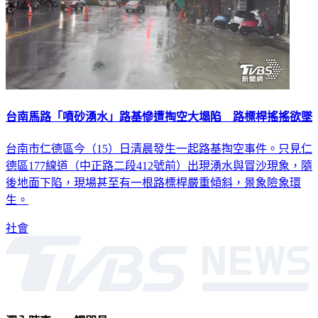
台南馬路「噴砂湧水」路基慘遭掏空大塌陷 路標桿搖搖欲墜
台南市仁德區今（15）日清晨發生一起路基掏空事件。只見仁
德區177線道（中正路二段412號前）出現湧水與冒沙現象，隨
後地面下陷，現場甚至有一根路標桿嚴重傾斜，景象險象環
生。
社會