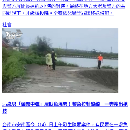
與警方展開長達約2小時的對峙。最終在地方大老及警方的共
同勸說下，才繳械投降。全案依恐嚇等罪嫌移送偵辦。
社會
55歲男「頭部中彈」屍臥魚塭旁！警急拉封鎖線 一旁搜出槍
枝
台南市安南區今（14）日上午發生陳屍案件，有民眾在一處魚