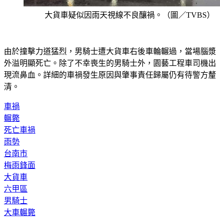
大貨車疑似因雨天視線不良釀禍。（圖／TVBS）
由於撞擊力道猛烈，男騎士遭大貨車右後車輪輾過，當場腦漿
外溢明顯死亡。除了不幸喪生的男騎士外，園藝工程車司機出
現流鼻血。詳細的車禍發生原因與肇事責任歸屬仍有待警方釐
清。
車禍
輾斃
死亡車禍
雨勢
台南市
梅雨鋒面
大貨車
六甲區
男騎士
大車輾斃