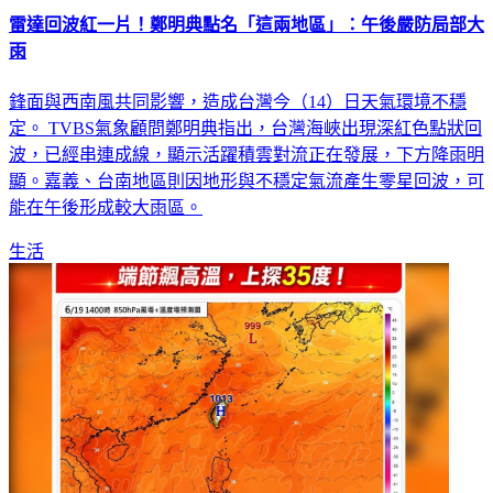
雷達回波紅一片！鄭明典點名「這兩地區」：午後嚴防局部大
雨
鋒面與西南風共同影響，造成台灣今（14）日天氣環境不穩
定。 TVBS氣象顧問鄭明典指出，台灣海峽出現深紅色點狀回
波，已經串連成線，顯示活躍積雲對流正在發展，下方降雨明
顯。嘉義、台南地區則因地形與不穩定氣流產生零星回波，可
能在午後形成較大雨區。
生活