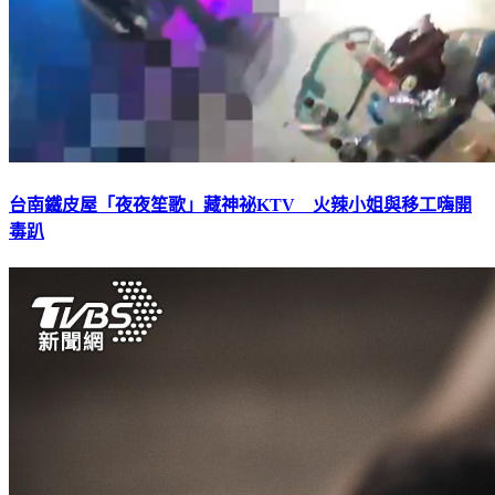
台南鐵皮屋「夜夜笙歌」藏神祕KTV 火辣小姐與移工嗨開
毒趴