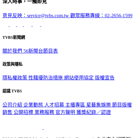
深入時事，一觸即見
意見反映：service@tvbs.com.tw
觀眾服務專線：02-2656-1599
TVBS新聞網
關於我們
56新聞台節目表
政策與隱私
隱私權政策
性騷擾防治措施
網站使用協定
版權宣告
認識 TVBS
公司介紹
企業動態
人才招募
主播專區
星藝象娛樂
節目版權
銷售
公開招標
業務服務
官方聲明
獲獎紀錄／認證