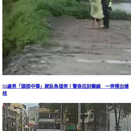
55歲男「頭部中彈」屍臥魚塭旁！警急拉封鎖線 一旁搜出槍
枝