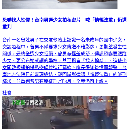
恐嚇找人性侵！台南男逼少女拍私密片 喊「情輕法重」仍遭
重判
台南一名曾姓男子在交友軟體上認識一名未成年的國中少女，
交談過程中，曾男不僅要求少女傳送不雅影像，更期望發生性
關係，最終全遭少女拒絕，曾男竟惱羞成怒，傳訊恐嚇要跟蹤
少女、更公布她就讀的學校，甚至揚言「找人輪姦」，迫使少
女開啟視訊拍攝私密處並進行竊錄。家長得知後憤而報警，台
南地方法院日前審理終結，駁回辯護律師「情輕法重」的減刑
請求，並重判曾男有期徒刑7年8月，全案仍可上訴。
社會