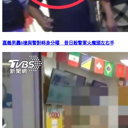
嘉義男轟8槍與警對峙身分曝 昔日殺警軍火魔頭左右手