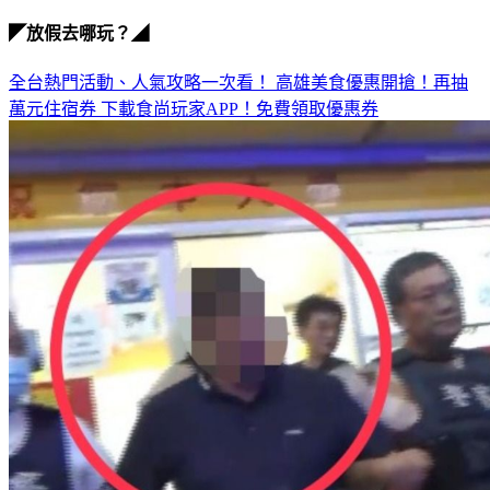
◤放假去哪玩？◢
全台熱門活動、人氣攻略一次看！
高雄美食優惠開搶！再抽
萬元住宿券
下載食尚玩家APP！免費領取優惠券