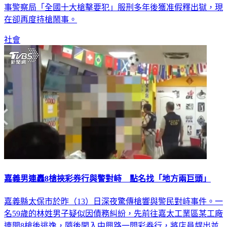
事警察局「全國十大槍擊要犯」服刑多年後獲准假釋出獄，現
在卻再度持槍鬧事。
社會
嘉義男連轟8槍挾彩券行與警對峙 點名找「地方兩巨頭」
嘉義縣太保市於昨（13）日深夜驚傳槍響與警民對峙事件。一
名59歲的林姓男子疑似因債務糾紛，先前往嘉太工業區某工廠
連開8槍後逃逸，隨後闖入中興路一間彩券行，將店員趕出並