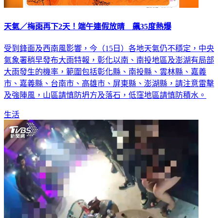
天氣／梅雨再下2天！端午連假放晴 飆35度熱爆
受到鋒面及西南風影響，今（15日）各地天氣仍不穩定，中央
氣象署稍早發布大雨特報，彰化以南、南投地區及澎湖有局部
大雨發生的機率，範圍包括彰化縣、南投縣、雲林縣、嘉義
市、嘉義縣、台南市、高雄市、屏東縣、澎湖縣，請注意雷擊
及強陣風，山區請慎防坍方及落石，低窪地區請慎防積水。
生活