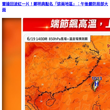
雷達回波紅一片！鄭明典點名「這兩地區」：午後嚴防局部大
雨