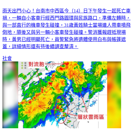
雨天出門小心！台南市中西區今（14）日下午發生一起死亡車
禍，一輛自小客車行經西門路圓環與民族路口，準備左轉時，
與一部直行的機車發生碰撞，31歲黃姓騎士當場連人帶車噴飛
倒地，隨後又與另一輛小客車發生碰撞。警消獲報趕抵現場
時，黃男已經明顯死亡，員警緊急將遺體使用白布與帳篷遮
蓋，詳細情形還有待後續調查釐清。
社會