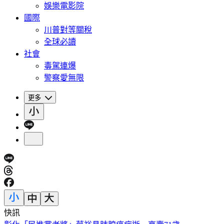
娛樂電影院
國際
川普對等關稅
全球必讀
社會
毒駕連爆
警察愛無限
更多
快訊