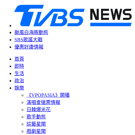
颱風白海豚動態
SBS歌謠大戰
優惠好康情報
首頁
即時
生活
政治
娛樂
《VPOPASIA》開播
演唱會搶票情報
日韓爆米花
歌手動態
綜藝星聞
戲劇星聞