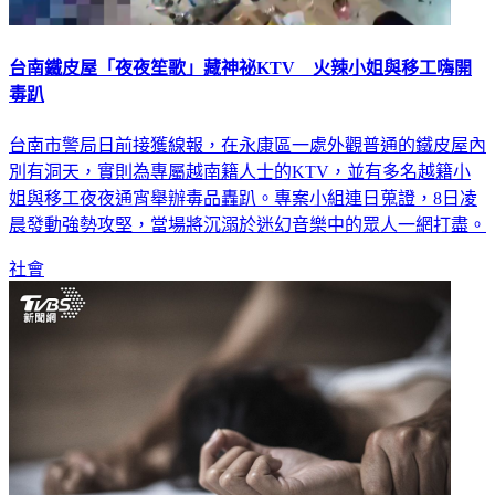
台南鐵皮屋「夜夜笙歌」藏神祕KTV 火辣小姐與移工嗨開
毒趴
台南市警局日前接獲線報，在永康區一處外觀普通的鐵皮屋內
別有洞天，實則為專屬越南籍人士的KTV，並有多名越籍小
姐與移工夜夜通宵舉辦毒品轟趴。專案小組連日蒐證，8日凌
晨發動強勢攻堅，當場將沉溺於迷幻音樂中的眾人一網打盡。
社會