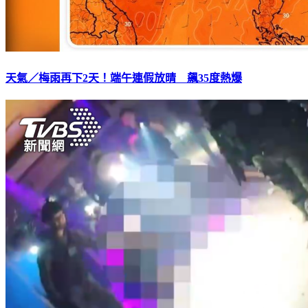
天氣／梅雨再下2天！端午連假放晴 飆35度熱爆