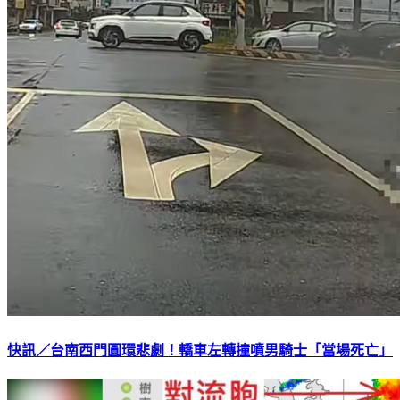
快訊／台南西門圓環悲劇！轎車左轉撞噴男騎士「當場死亡」