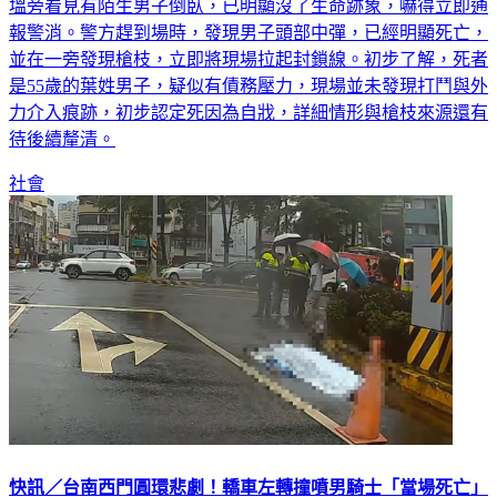
塭旁看見有陌生男子倒臥，已明顯沒了生命跡象，嚇得立即通
報警消。警方趕到場時，發現男子頭部中彈，已經明顯死亡，
並在一旁發現槍枝，立即將現場拉起封鎖線。初步了解，死者
是55歲的葉姓男子，疑似有債務壓力，現場並未發現打鬥與外
力介入痕跡，初步認定死因為自戕，詳細情形與槍枝來源還有
待後續釐清。
社會
快訊／台南西門圓環悲劇！轎車左轉撞噴男騎士「當場死亡」