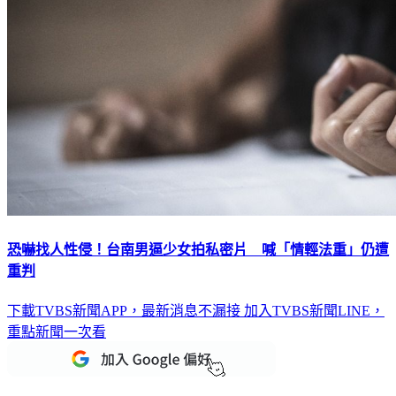
恐嚇找人性侵！台南男逼少女拍私密片 喊「情輕法重」仍遭
重判
下載TVBS新聞APP，最新消息不漏接
加入TVBS新聞LINE，
重點新聞一次看