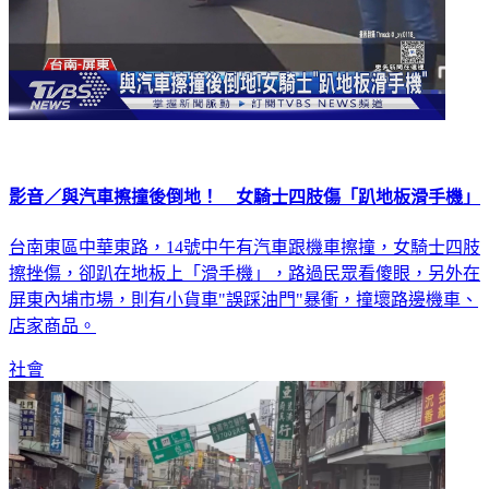
影音／與汽車擦撞後倒地！ 女騎士四肢傷「趴地板滑手機」
台南東區中華東路，14號中午有汽車跟機車擦撞，女騎士四肢
擦挫傷，卻趴在地板上「滑手機」，路過民眾看傻眼，另外在
屏東內埔市場，則有小貨車"誤踩油門"暴衝，撞壞路邊機車、
店家商品。
社會