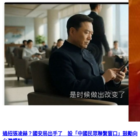
過招張凌赫？國安局出手了 設「中國民眾聯繫窗口」鼓勵向