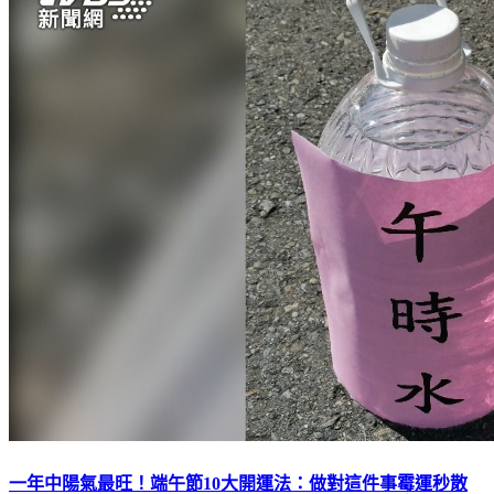
一年中陽氣最旺！端午節10大開運法：做對這件事霉運秒散