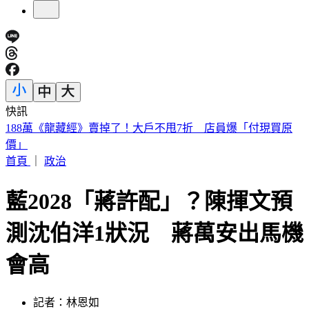
快訊
遠見天下創辦人高希均90歲辭世！「長壽5秘訣」曝 醫生也
認同
首頁
｜
政治
藍2028「蔣許配」？陳揮文預
測沈伯洋1狀況 蔣萬安出馬機
會高
記者：林恩如