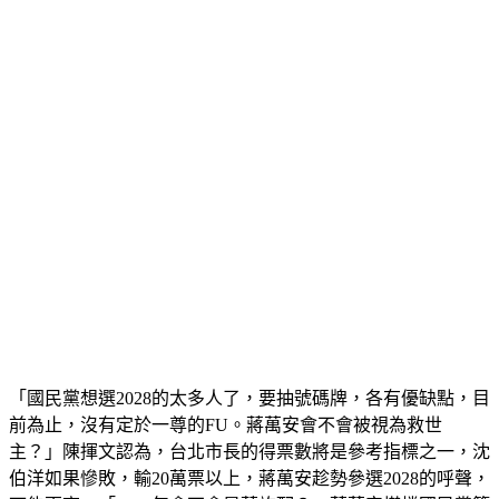
「國民黨想選2028的太多人了，要抽號碼牌，各有優缺點，目
前為止，沒有定於一尊的FU。蔣萬安會不會被視為救世
主？」陳揮文認為，台北市長的得票數將是參考指標之一，沈
伯洋如果慘敗，輸20萬票以上，蔣萬安趁勢參選2028的呼聲，