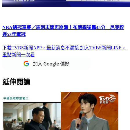
NBA總冠軍賽／馬刺末節再崩盤！布朗森猛轟45分 尼克睽
違53年奪冠
下載TVBS新聞APP，最新消息不漏接
加入TVBS新聞LINE，
重點新聞一次看
延伸閱讀