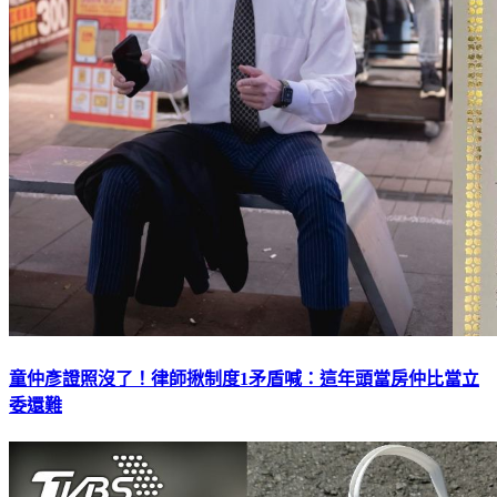
童仲彥證照沒了！律師揪制度1矛盾喊：這年頭當房仲比當立
委還難