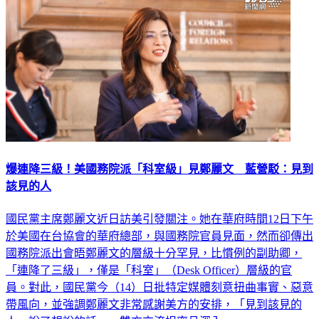
爆連降三級！美國務院派「科室級」見鄭麗文 藍營駁：見到
該見的人
國民黨主席鄭麗文近日訪美引發關注。她在華府時間12日下午
於美國在台協會的華府總部，與國務院官員見面，然而卻傳出
國務院派出會晤鄭麗文的層級十分罕見，比慣例的副助卿，
「連降了三級」，僅是「科室」（Desk Officer）層級的官
員。對此，國民黨今（14）日批特定媒體刻意扭曲事實、惡意
帶風向，並強調鄭麗文非常感謝美方的安排，「見到該見的