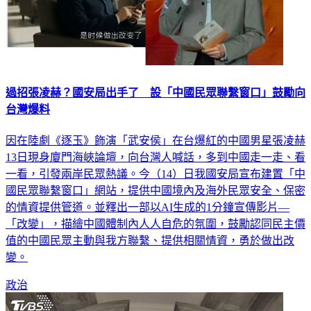
過招張凌赫？國安局出手了 設「中國民眾聯繫窗口」鼓勵向
台灣爆料
因在陸劇《逐玉》飾演「武安侯」在台爆紅的中國男星張凌赫
13日現身廈門海峽論壇，向台灣人喊話，多到中國走一走、看
一看，引發兩岸民眾熱議。今（14）日我國安局宣布建置「中
國民眾聯繫窗口」網站，提供中國境內及海外民眾安全、保密
的情資提供管道。並釋出一部以AI生成的1分鐘宣傳影片—
「改變」，描繪中國體制內人人自危的氛圍，鼓勵認同民主價
值的中國民眾主動與我方聯繫、提供相關情資，勇於做出改
變。
政治