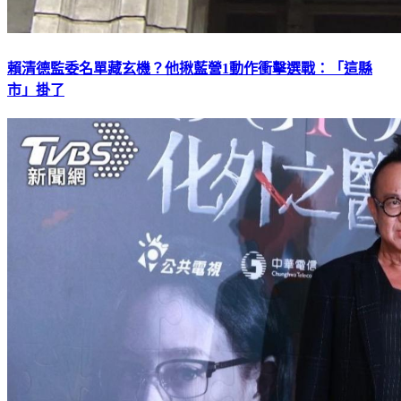
賴清德監委名單藏玄機？他揪藍營1動作衝擊選戰：「這縣
市」掛了