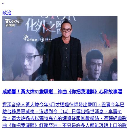
政治
成絕響！黃大煒61歲驟逝 神曲《你把我灌醉》心碎故事曝
資深音樂人黃大煒今年5月才透過律師發出聲明，證實今年已
離台移居夏威夷，沒想到今（14）日傳出過世消息，享壽61
歲。黃大煒過去以獨特高亢的煙嗓征服無數粉絲，憑藉經典歌
曲《你把我灌醉》紅遍亞洲，不只是許多人都能琅琅上口的歌