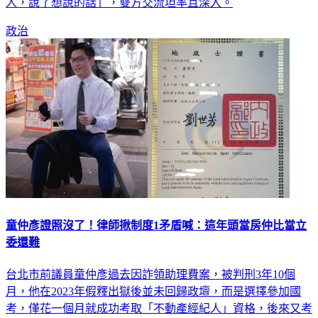
人，說了想說的話」，雙方交流坦率且深入。
政治
童仲彥證照沒了！律師揪制度1矛盾喊：這年頭當房仲比當立
委還難
台北市前議員童仲彥過去因詐領助理費案，被判刑3年10個
月，他在2023年假釋出獄後並未回歸政壇，而是選擇參加國
考，僅花一個月就成功考取「不動產經紀人」資格，後來又考