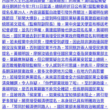
內部分人士已出現與綠營「眉來眼去」的現象。第6屆監察委
員任期將於今年7月31日屆滿，總統府近日公布第7屆監察委員
提名名單29人，內容涵蓋藍白政要引發外界關注。黃揚明在網
路節目「新聞大爆卦」上提到時任國民黨秘書長黃建庭被前總
統蔡英文提名（監察院副院長）後，黨中央當天便宣布移送考
紀會處理，並先行停權，黃建庭隨後也退出提名名單。黃揚明
指出，國民黨過去對於黨員接受民進黨政府職務提名有明確規
範，若未經黨中央同意，理應受到處理，因此除非謝政達與廖
婉汝沒有黨籍，否則國民黨不作為，等同默許兩人接受民進黨
提名。黃揚明說，廖婉汝過去曾任國民黨立委及屏東縣黨部主
委，黨籍應無疑義，但公開質疑台北市長蔣萬安若當上總統，
是否敢推動廢除監察院，令人感到不可思議。他表示，廖婉汝
長期深耕屏東政壇，曾多次參選地方公職，在地方仍具影響
力，若接受民進黨提名，未來是否還會全力協助國民黨立委蘇
清泉輔選，令人存疑，「你們屏東就掛了啦」。至於謝政達，
黃揚明說，是否具黨籍雖不能完全確認，但長期與國民黨友
好，且被視為「侯家軍」，如果侯友宜知情卻未阻止，將引發
更多質疑。願意接受賴清德提名，本身就已具有明確政治意
涵，「等同於賴清德同路人」，國民黨卻未展現政治敏感度。​