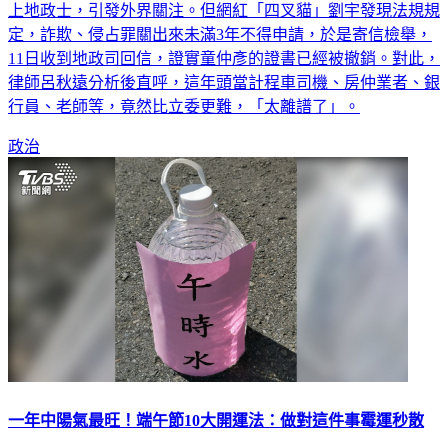
上地政士，引發外界關注。但網紅「四叉貓」劉宇發現法規規
定，詐欺、侵占罪關出來未滿3年不得申請，於是寄信檢舉，
11日收到地政司回信，證實童仲彥的證書已經被撤銷。對此，
律師呂秋遠分析後直呼，這年頭當計程車司機、房仲業者、銀
行員、老師等，竟然比立委更難，「太離譜了」。
政治
一年中陽氣最旺！端午節10大開運法：做對這件事霉運秒散