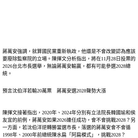
蔣萬安強調，就算國民黨重新執政，他還是不會改變認為應該
要廢除監察院的立場。陳揮文分析指出，將在11月28日投票的
2026台北市長選舉，無論蔣萬安輸贏，都有可能參選2028總
統。
預言沈伯洋若輸20萬票　蔣萬安選2028聲勢大漲
陳揮文接著指出，2020年、2024年分別有立法院長韓國瑜和侯
友宜的前例，蔣萬安如果2026連任成功，會不會挑戰2028？另
一方面，若沈伯洋逆轉勝當選市長，落選的蔣萬安會不會循
1998年、2000年前總統陳水扁「阿扁模式」，挑戰2028？