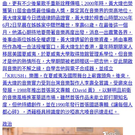
曲，更有不少後輩歌手重新詮釋傳唱；2000年時，黃大煒也榮
獲第11屆金曲獎最佳編曲人獎，奠定其在音樂界的崇高地位。
黃大煒家屬今日透過律師函證實，黃大煒於檀香山時間2026年
6月2日早晨在姊姊家中驟然離世，享壽61歲。在最後這一個
月，他滿心期待地要帶著音樂再度出發，消息一出震驚各界，
後事由兩位姊姊全權處理，黃大煒遺留的音樂資產，將由事務
所作為唯一合法授權窗口。黃大煒生於香港，童年時期隨家人
移居美國夏威夷，於夏威夷大學取得旅館管理系學位，但音樂
才是他的熱情所在，大學期間被老師贈送一把吉他，從此開啟
與音樂的不解之緣，自學吉他與電子合成器，並成立
「KRUSH」樂團，在夏威夷及國際舞台上嶄露頭角。後來，
黃大煒的音樂實力受到台灣音樂製作人李壽全賞識，受邀來台
發展。1988年推出首張英文專輯《David 黃》，以鮮明且前衛
的音樂風格進軍華語市場。雖然首張作品未能立即打開知名
度，但他持續創作，並在1990年發行首張國語專輯《讓每個人
都心碎》，憑藉極具辨識度的沙啞高亢嗓音迅速走紅。
政治