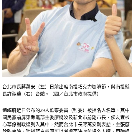
台北市長蔣萬安（左）日前出席南投巧克力咖啡節，與南投縣
長許淑華（右）合體。（圖／台北市政府提供）
總統府近日公布的29人監察委員（監委）被提名人名單，其中
國民黨前屏東縣黨部主委廖婉汝及新北市前副市長、侯友宜核
心幕僚謝政達列入其中，然而台北市長蔣萬安則表態，主張廢
除監察院，建議藍白黨團可以考慮否決29位提名人選，更強調