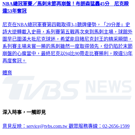
NBA總冠軍賽／馬刺末節再崩盤！布朗森猛轟45分 尼克睽
違53年奪冠
尼克在NBA總冠軍賽第四戰取得3-1聽牌優勢，「29分差」史
詩大逆轉載入史冊，系列賽第五戰再次來到馬刺主場，球館外
圍早已圍滿大批尼克球迷，希望能目睹尼克封王的精采瞬間，
系列賽主場未嘗一勝的馬刺雖然一度取得領先，但仍陷於末節
崩盤的心魔當中，最終尼克以94比90帶走比賽勝利，睽違53年
再度奪冠。
體育
深入時事，一觸即見
意見反映：service@tvbs.com.tw
觀眾服務專線：02-2656-1599