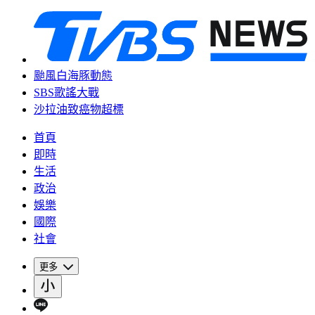
颱風白海豚動態
SBS歌謠大戰
沙拉油致癌物超標
首頁
即時
生活
政治
娛樂
國際
社會
更多