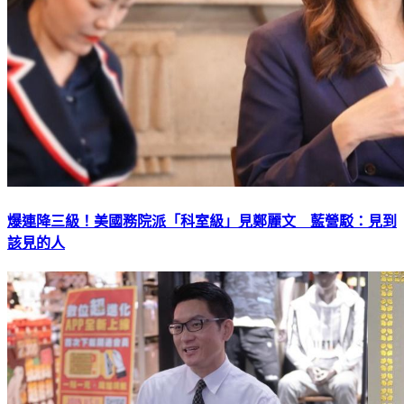
爆連降三級！美國務院派「科室級」見鄭麗文 藍營駁：見到
該見的人