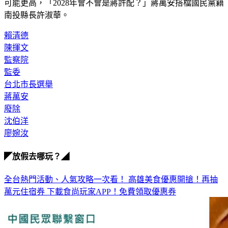
可能更高，「2028年會不會是蔣許配？」蔣萬安搭檔國民黨籍
南投縣長許淑華。
賴清德
陳揮文
監察院
監委
台北市長選舉
蔣萬安
廢除
沈伯洋
廖婉汝
◤放假去哪玩？◢
全台熱門活動、人氣攻略一次看！
高雄美食優惠開搶！再抽
萬元住宿券
下載食尚玩家APP！免費領取優惠券