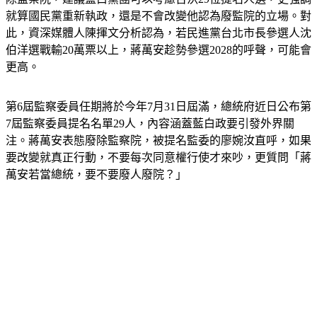
就算國民黨重新執政，還是不會改變他認為廢監院的立場。對
此，資深媒體人陳揮文分析認為，若民進黨台北市長參選人沈
伯洋選戰輸20萬票以上，蔣萬安趁勢參選2028的呼聲，可能會
更高。
第6屆監察委員任期將於今年7月31日屆滿，總統府近日公布第
7屆監察委員提名名單29人，內容涵蓋藍白政要引發外界關
注。蔣萬安表態廢除監察院，被提名監委的廖婉汝直呼，如果
要改變就真正行動，不要每次同意權行使才來吵，更質問「蔣
萬安若當總統，要不要廢人廢院？」