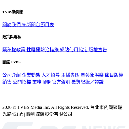
TVBS新聞網
關於我們
56新聞台節目表
政策與隱私
隱私權政策
性騷擾防治措施
網站使用協定
版權宣告
認識 TVBS
公司介紹
企業動態
人才招募
主播專區
星藝象娛樂
節目版權
銷售
公開招標
業務服務
官方聲明
獲獎紀錄／認證
2026 © TVBS Media Inc. All Rights Reserved. 台北市內湖區瑞
光路451號 | 聯利媒體股份有限公司