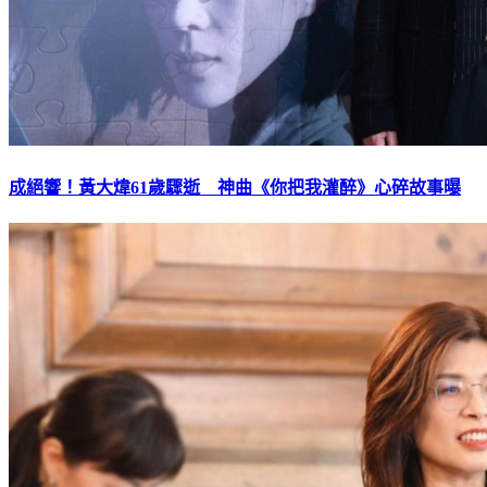
成絕響！黃大煒61歲驟逝 神曲《你把我灌醉》心碎故事曝