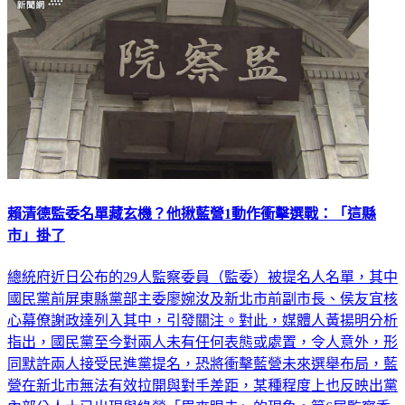
賴清德監委名單藏玄機？他揪藍營1動作衝擊選戰：「這縣
市」掛了
總統府近日公布的29人監察委員（監委）被提名人名單，其中
國民黨前屏東縣黨部主委廖婉汝及新北市前副市長、侯友宜核
心幕僚謝政達列入其中，引發關注。對此，媒體人黃揚明分析
指出，國民黨至今對兩人未有任何表態或處置，令人意外，形
同默許兩人接受民進黨提名，恐將衝擊藍營未來選舉布局，藍
營在新北市無法有效拉開與對手差距，某種程度上也反映出黨