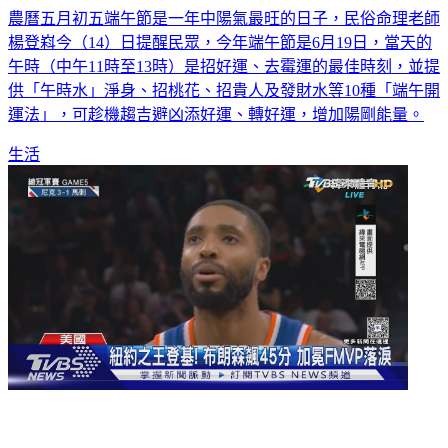
農曆五月初五端午節是一年中陽氣最旺的日子，民俗命理老師
楊登嵙今（14）日提醒民眾，今年端午節是6月19日，當天的
午時（中午11時至13時）是招好運、去霉運的最佳時刻，並提
供「午時水」淨身、招桃花、招貴人及發財水等10種「端午開
運法」，可趁機趨吉避凶添好運、轉好運，增加陽剛能量。
生活