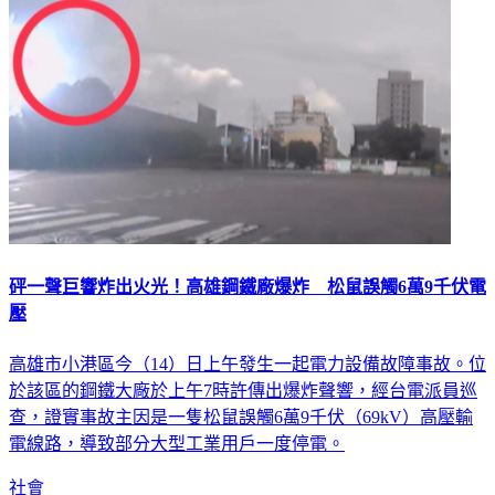
砰一聲巨響炸出火光！高雄鋼鐵廠爆炸 松鼠誤觸6萬9千伏電
壓
高雄市小港區今（14）日上午發生一起電力設備故障事故。位
於該區的鋼鐵大廠於上午7時許傳出爆炸聲響，經台電派員巡
查，證實事故主因是一隻松鼠誤觸6萬9千伏（69kV）高壓輸
電線路，導致部分大型工業用戶一度停電。
社會