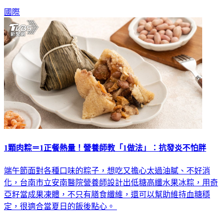
國際
1顆肉粽＝1正餐熱量！營養師教「1做法」：抗發炎不怕胖
端午節面對各種口味的粽子，想吃又擔心太過油膩、不好消
化，台南市立安南醫院營養師設計出低糖高纖水果冰粽，用奇
亞籽當成果凍體，不只有膳食纖維，還可以幫助維持血糖穩
定，很適合當夏日的飯後點心。