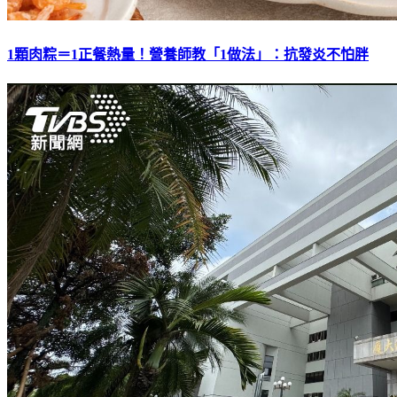
1顆肉粽＝1正餐熱量！營養師教「1做法」：抗發炎不怕胖