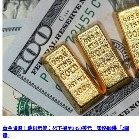
黃金降溫！瑞銀示警：恐下探至3850美元 策略師曝「2關
鍵」