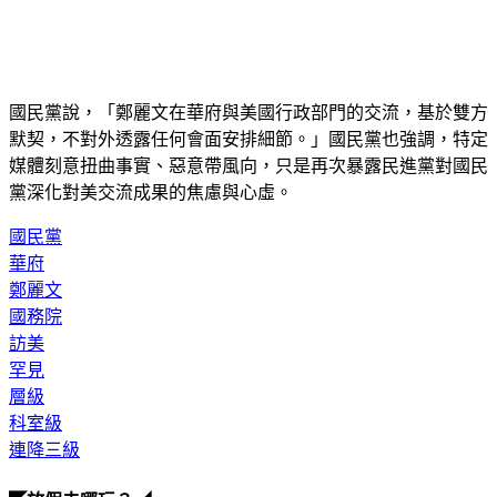
國民黨說，「鄭麗文在華府與美國行政部門的交流，基於雙方
默契，不對外透露任何會面安排細節。」國民黨也強調，特定
媒體刻意扭曲事實、惡意帶風向，只是再次暴露民進黨對國民
黨深化對美交流成果的焦慮與心虛。
國民黨
華府
鄭麗文
國務院
訪美
罕見
層級
科室級
連降三級