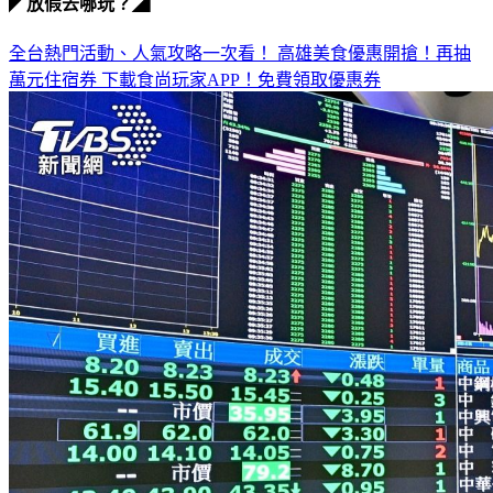
◤放假去哪玩？◢
全台熱門活動、人氣攻略一次看！
高雄美食優惠開搶！再抽
萬元住宿券
下載食尚玩家APP！免費領取優惠券