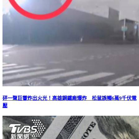
砰一聲巨響炸出火光！高雄鋼鐵廠爆炸 松鼠誤觸6萬9千伏電
壓