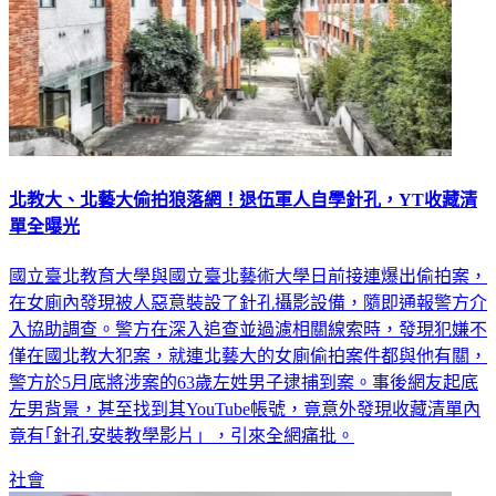
北教大、北藝大偷拍狼落網！退伍軍人自學針孔，YT收藏清
單全曝光
國立臺北教育大學與國立臺北藝術大學日前接連爆出偷拍案，
在女廁內發現被人惡意裝設了針孔攝影設備，隨即通報警方介
入協助調查。警方在深入追查並過濾相關線索時，發現犯嫌不
僅在國北教大犯案，就連北藝大的女廁偷拍案件都與他有關，
警方於5月底將涉案的63歲左姓男子逮捕到案。事後網友起底
左男背景，甚至找到其YouTube帳號，竟意外發現收藏清單內
竟有｢針孔安裝教學影片」，引來全網痛批。
社會