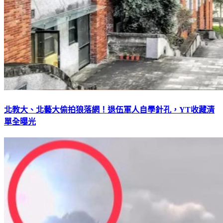
北教大、北藝大偷拍狼落網！退伍軍人自學針孔，YT收藏清
單全曝光