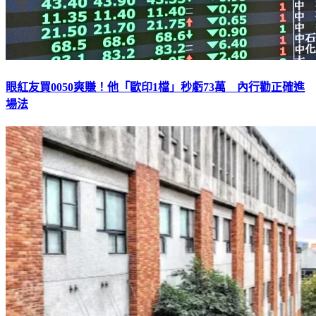
眼紅友買0050爽賺！他「歐印1檔」秒虧73萬 內行勸正確進
場法