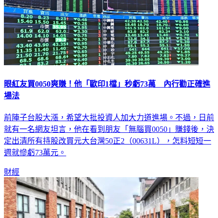
眼紅友買0050爽賺！他「歐印1檔」秒虧73萬 內行勸正確進
場法
前陣子台股大漲，希望大批投資人加大力道進場。不過，日前
就有一名網友坦言，他在看到朋友「無腦買0050」賺錢後，決
定出清所有持股改買元大台灣50正2（00631L），怎料短短一
週就慘虧73萬元。
財經