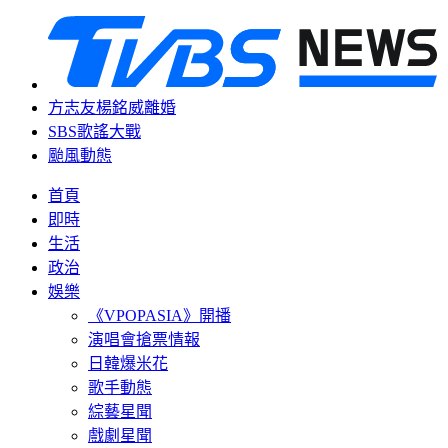
方志友楊銘威離婚
SBS歌謠大戰
颱風動態
首頁
即時
生活
政治
娛樂
《VPOPASIA》開播
演唱會搶票情報
日韓爆米花
歌手動態
綜藝星聞
戲劇星聞