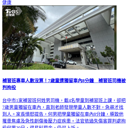
健康
補習班專車人數沒算！7歲童遭獨留車內8分鐘 補習班司機被
判拘役
台中市1家補習班何姓男司機，載4名學童到補習班上課，卻把
7歲男童獨留在車內，直到老師發現學童人數不對，急尋才找
到人。家長憤怒提告，何男把學童獨留在車內8分鐘，導致他
罹患焦慮及急性創傷後壓力症疾患。法官依過失傷害罪判處拘
役何男20日，得易科罰金，仍可上訴。