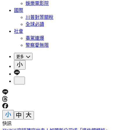
娛樂電影院
國際
川普對等關稅
全球必讀
社會
毒駕連爆
警察愛無限
更多
快訊