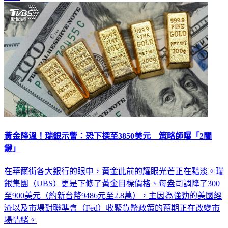
黃金降溫！瑞銀示警：恐下探至3850美元 策略師曝「2關
鍵」
在華爾街各大銀行的眼中，黃金此前的耀眼光芒正在黯淡。瑞
銀集團（UBS）更是下修了黃金目標價格、每盎司調降了300
至900美元（約新台幣9486元至2.8萬），主因為強勁的美國經
濟以及市場對聯準會（Fed）收緊貨幣政策的預期正在改變市
場情緒。