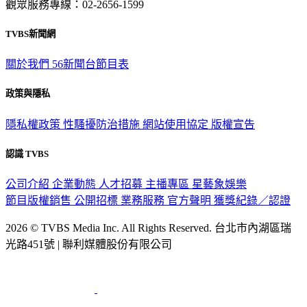
觀眾服務專線：02-2656-1599
TVBS新聞網
關於我們
56新聞台節目表
政策與隱私
隱私權政策
性騷擾防治措施
網站使用協定
版權宣告
認識 TVBS
公司介紹
企業動態
人才招募
主播專區
星藝象娛樂
節目版權銷售
公開招標
業務服務
官方聲明
獲獎紀錄／認證
2026 © TVBS Media Inc. All Rights Reserved. 台北市內湖區瑞
光路451號 | 聯利媒體股份有限公司