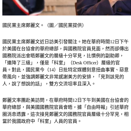
國民黨主席鄭麗文。（圖／國民黨提供）
國民黨主席鄭麗文近日訪美引發關注。她在華府時間12日下午
於美國在台協會的華府總部，與國務院官員見面，然而卻傳出
國務院派出會晤鄭麗文的層級十分罕見，比慣例的副助卿，
「連降了三級」，僅是「科室」（Desk Officer）層級的官
員。對此，國民黨今（14）日批特定媒體刻意扭曲事實、惡意
帶風向，並強調鄭麗文非常感謝美方的安排，「見到該見的
人，說了想說的話」，雙方交流坦率且深入。
鄭麗文率團赴美訪問，在華府時間12日下午到美國在台協會的
華府總部，與美國國務院官員會晤，據「自由時報」引述華府
圈消息透露，這次接見鄭麗文的國務院官員層級十分罕見，相
當於我國政府中「科室」人員的官員。