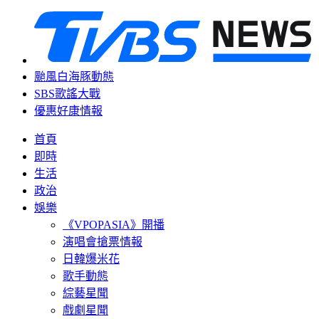
颱風白海豚動態
SBS歌謠大戰
優惠好康情報
首頁
即時
生活
政治
娛樂
《VPOPASIA》開播
演唱會搶票情報
日韓爆米花
歌手動態
綜藝星聞
戲劇星聞