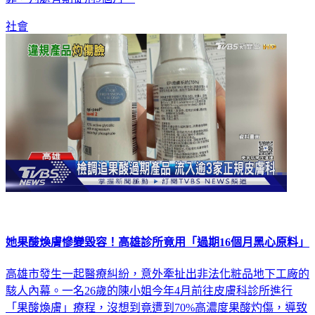
罪，判處有期徒刑9個月。
社會
她果酸煥膚慘變毀容！高雄診所竟用「過期16個月黑心原料」
高雄市發生一起醫療糾紛，意外牽扯出非法化粧品地下工廠的
駭人內幕。一名26歲的陳小姐今年4月前往皮膚科診所進行