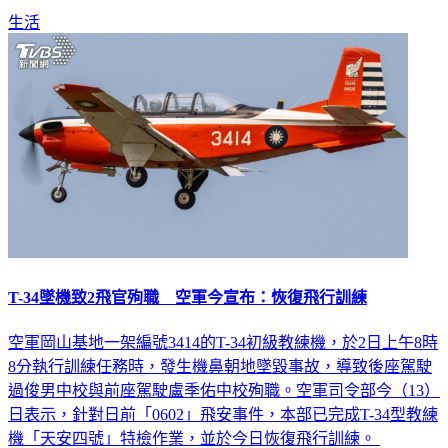
性。此外，院方捕獲的3隻雌蚊，經登革熱檢驗結果為陰性。
生活
T-34墜機致2飛官殉職 空軍今宣布：恢復飛行訓練
空軍岡山基地一架編號3414的T-34初級教練機，於2日上午8時
8分執行訓練任務時，發生機鼻朝地墜毀事故，導致後座駕駛
過俊男中校與前座駕駛盧季佑中校殉職。空軍司令部今（13）
日表示，針對日前「0602」飛安事件，本部已完成T-34型教練