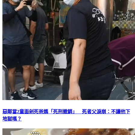
惡鄰當2童面剁死爸媽「死刑撤銷」 死者父淚崩：不讓他下
地獄嗎？