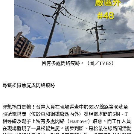
留有多處閃絡痕跡。（圖／TVBS）
尋獲松鼠焦屍與閃絡痕跡
罪魁禍首是牠！台電人員在現場巡查中於69kV線路第48號至
49號電塔間（位於東和鋼鐵廠區內外）發現電塔間的S相、T
相導線及礙子上留有多處閃絡（Flashover）痕跡。而工作人員