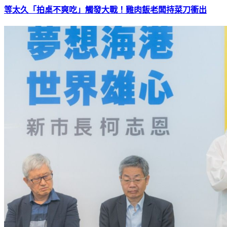
等太久「拍桌不爽吃」觸發大戰！雞肉飯老闆持菜刀衝出