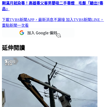
剛滿月就染毒！高雄毒父害男嬰吸二手毒煙 毛髮「驗出7毒
品」
下載TVBS新聞APP，最新消息不漏接
加入TVBS新聞LINE，
重點新聞一次看
延伸閱讀