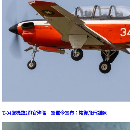
T-34墜機致2飛官殉職 空軍今宣布：恢復飛行訓練