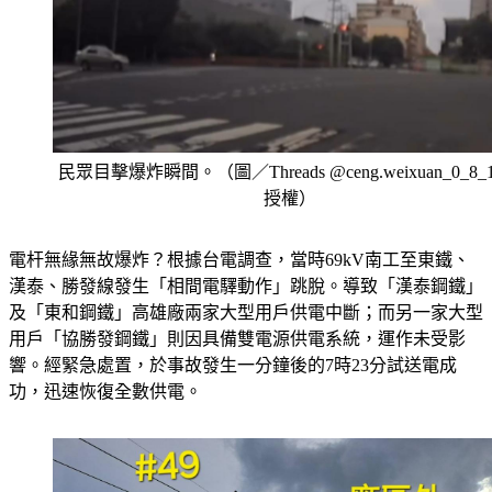
民眾目擊爆炸瞬間。（圖／Threads @ceng.weixuan_0_8_1
授權）
電杆無緣無故爆炸？根據台電調查，當時69kV南工至東鐵、
漢泰、勝發線發生「相間電驛動作」跳脫。導致「漢泰鋼鐵」
及「東和鋼鐵」高雄廠兩家大型用戶供電中斷；而另一家大型
用戶「協勝發鋼鐵」則因具備雙電源供電系統，運作未受影
響。經緊急處置，於事故發生一分鐘後的7時23分試送電成
功，迅速恢復全數供電。