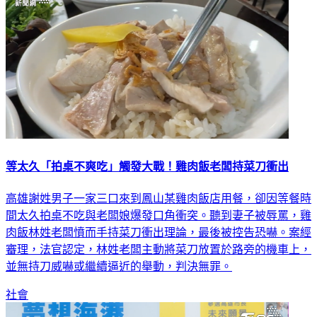
等太久「拍桌不爽吃」觸發大戰！雞肉飯老闆持菜刀衝出
高雄謝姓男子一家三口來到鳳山某雞肉飯店用餐，卻因等餐時
間太久拍桌不吃與老闆娘爆發口角衝突。聽到妻子被辱罵，雞
肉飯林姓老闆憤而手持菜刀衝出理論，最後被控告恐嚇。案經
審理，法官認定，林姓老闆主動將菜刀放置於路旁的機車上，
並無持刀威嚇或繼續逼近的舉動，判決無罪。
社會