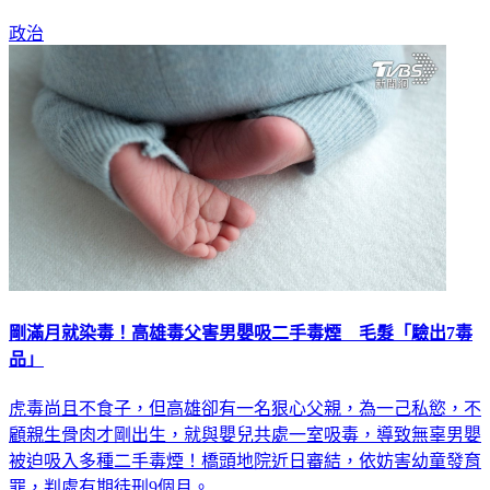
機「天安四號」特檢作業，並於今日恢復飛行訓練。
政治
剛滿月就染毒！高雄毒父害男嬰吸二手毒煙 毛髮「驗出7毒
品」
虎毒尚且不食子，但高雄卻有一名狠心父親，為一己私慾，不
顧親生骨肉才剛出生，就與嬰兒共處一室吸毒，導致無辜男嬰
被迫吸入多種二手毒煙！橋頭地院近日審結，依妨害幼童發育