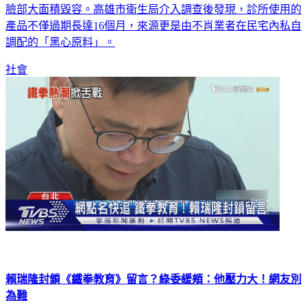
「果酸煥膚」療程，沒想到竟遭到70%高濃度果酸灼傷，導致
臉部大面積毀容。高雄市衛生局介入調查後發現，診所使用的
產品不僅過期長達16個月，來源更是由不肖業者在民宅內私自
調配的「黑心原料」。
社會
賴瑞隆封鎖《鐵拳教育》留言？綠委緩頰：他壓力大！網友別