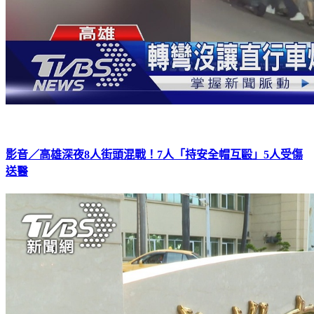
影音／高雄深夜8人街頭混戰！7人「持安全帽互毆」5人受傷
送醫