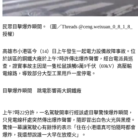
民眾目擊爆炸瞬間。（圖／Threads @ceng.weixuan_0_8_1_8_
授權）
高雄市小港區今（14）日上午發生一起電力設備故障事故。位
於該區的鋼鐵大廠於上午7時許傳出爆炸聲響，經台電派員巡
查，證實事故主因是一隻松鼠誤觸6萬9千伏（69kV）高壓輸
電線路，導致部分大型工業用戶一度停電。
目擊爆炸瞬間　跳電影響兩大鋼鐵廠 
上午7時22分許，一名駕駛開車行經該處目擊驚悚爆炸瞬間，
只見電線杆處突然傳出爆炸聲響，隨即冒出白色火光與黑煙。
驚悚一幕讓駕駛心有餘悸的表示「住在小港還真可怕隨時都會