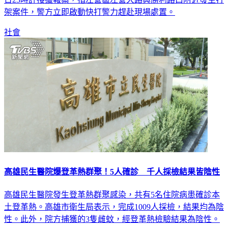
日23時許接獲報案，指左營區左營大路與勝利路口附近發生打
架案件，警方立即啟動快打警力趕赴現場處置。
社會
高雄民生醫院爆登革熱群聚！5人確診 千人採檢結果皆陰性
高雄民生醫院發生登革熱群聚感染，共有5名住院病患確診本
土登革熱。高雄市衛生局表示，完成1009人採檢，結果均為陰