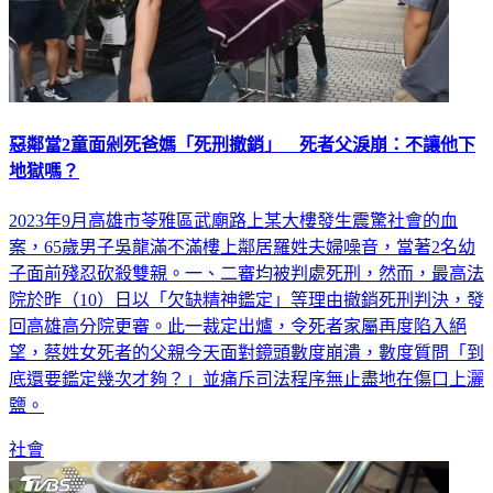
惡鄰當2童面剁死爸媽「死刑撤銷」 死者父淚崩：不讓他下
地獄嗎？
2023年9月高雄市苓雅區武廟路上某大樓發生震驚社會的血
案，65歲男子吳龍滿不滿樓上鄰居羅姓夫婦噪音，當著2名幼
子面前殘忍砍殺雙親。一、二審均被判處死刑，然而，最高法
院於昨（10）日以「欠缺精神鑑定」等理由撤銷死刑判決，發
回高雄高分院更審。此一裁定出爐，令死者家屬再度陷入絕
望，蔡姓女死者的父親今天面對鏡頭數度崩潰，數度質問「到
底還要鑑定幾次才夠？」並痛斥司法程序無止盡地在傷口上灑
鹽。
社會