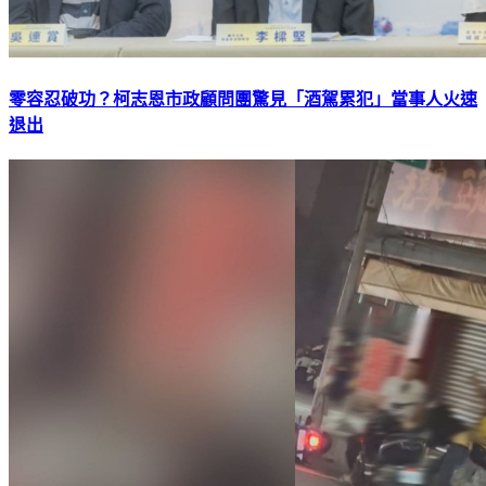
零容忍破功？柯志恩市政顧問團驚見「酒駕累犯」當事人火速
退出