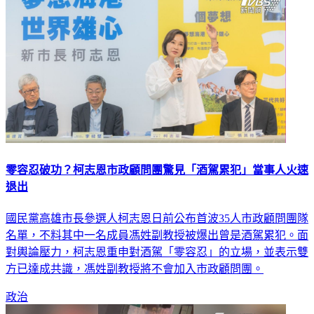
零容忍破功？柯志恩市政顧問團驚見「酒駕累犯」當事人火速
退出
國民黨高雄市長參選人柯志恩日前公布首波35人市政顧問團隊
名單，不料其中一名成員馮姓副教授被爆出曾是酒駕累犯。面
對輿論壓力，柯志恩重申對酒駕「零容忍」的立場，並表示雙
方已達成共識，馮姓副教授將不會加入市政顧問團。
政治