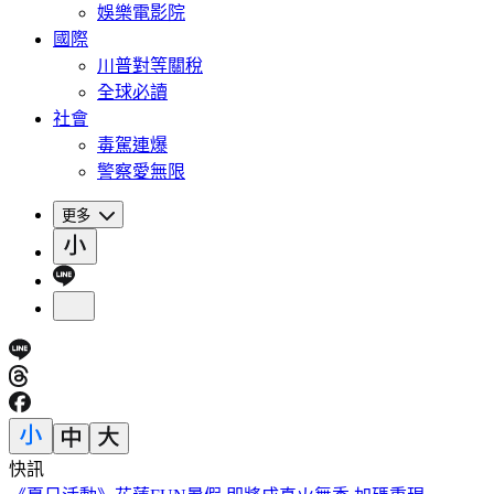
娛樂電影院
國際
川普對等關稅
全球必讀
社會
毒駕連爆
警察愛無限
更多
快訊