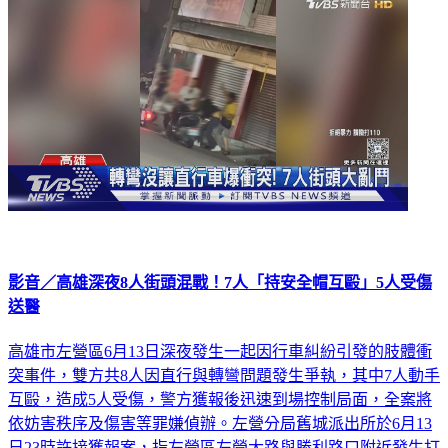
影音／高雄深夜8人街頭混戰！7人「持安全帽互毆」5人受傷
送醫
高雄市左營區6月13日深夜發生一起因行車糾紛引發的肢體衝
突事件，雙方共8人因直行與轉彎問題發生爭執，其中7人動手
互毆，造成5人受傷，警方獲報後迅速到場控制局面，全案將
依妨害秩序及傷害等罪嫌偵辦。左營分局舊城派出所於6月13