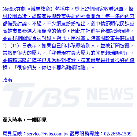
為難
Netflix夯劇《鐵拳教育》熱播中，登上27個國家收看冠軍，探
討校園霸凌、恐龍家長與教育失能的社會問題，每一集的內容
都備受討論。不過，不少網友紛紛指出，劇中情節類似民進黨
高雄市長參選人賴瑞隆的情形，因此在社群平台標記賴瑞隆，
並質疑相關留言被封鎖。對此，民進黨立院黨團幹事長莊瑞雄
今（11）日表示，如果自己的小孩霸凌別人，並被新聞披露，
當然是很大的壓力，「我看現在最大壓力的就是賴瑞隆吧」，
並指賴瑞隆前陣子已非常誠懇道歉，這其實就是社會很好的借
鏡，「很多網友，你也不要為難賴瑞隆」。
政治
深入時事，一觸即見