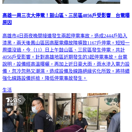
高雄一周三次大停電！鼓山區、三民區4056戶受影響 台電曝
原因
高雄市4日雨夜晚間接連發生兩起停電事故，造成2444戶陷入
漆黑，兩天後鳳山區因高壓電纜故障導致1167戶停電。短短一
周還沒過，今（11）日上午鼓山區、三民區發生停電，共計
4056戶受影響。針對高雄地區近期發生的3起停電事故。台電
說明，設備經高溫曝曬，再加上近日豪大雨，雨水滲入電力設
備，忽冷忽熱又潮濕，造成設備及線路絕緣劣化所致。將持續
強化線路設備巡檢，降低停電事故發生。
生活