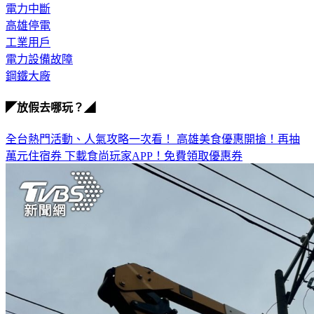
小港區
電力中斷
高雄停電
工業用戶
電力設備故障
鋼鐵大廠
◤放假去哪玩？◢
全台熱門活動、人氣攻略一次看！
高雄美食優惠開搶！再抽
萬元住宿券
下載食尚玩家APP！免費領取優惠券