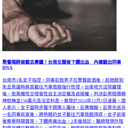
聚餐喝醉被載去摩鐵！台南女醒後下體出血 內褲驗出同事
DNA
台南市1名女子指控，同事彭姓男子在聚餐飲酒後，趁她醉到
失去意識時將其載往汽車旅館強行性侵。台南地方法院審理
後，依乘機性交侵害性自主決定權及貞操權，判決彭男賠償精
神慰撫金150萬元及法定利息。案發於2024年12月2日凌晨。證
人表示，女子當時步履不穩需人攙扶，反應模糊。彭男先送另
一名同事返家後，將熟睡的女子載往汽車旅館得逞。女子返家
後察覺時間異常、下體疼痛出血，2天後就診，醫師發現外陰