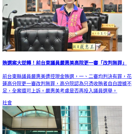
賄選案大逆轉！前台東議員嚴惠美高院更一審「改判無罪」
前台東縣議員嚴惠美遭控現金賄選，一、二審均判決有罪，花
蓮高分院更一審改判無罪，高分院認為只憑收賄者自白證據不
足，全案還可上訴。嚴惠美考慮是否再投入議員選舉。
社會