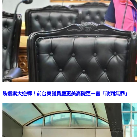
賄選案大逆轉！前台東議員嚴惠美高院更一審「改判無罪」