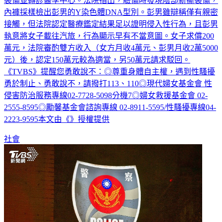
裂傷並轉診醫學中心。法院指出，驗傷時發現陰部新撕裂傷，
內褲採樣檢出彭男的Y染色體DNA型別。彭男雖辯稱僅有親密
接觸，但法院認定醫療鑑定結果足以證明侵入性行為，且彭男
執意將女子載往汽旅，行為顯示早有不當意圖。女子求償200
萬元，法院審酌雙方收入（女方月收4萬元、彭男月收2萬5000
元）後，認定150萬元較為適當，另50萬元請求駁回。
《TVBS》提醒您勇敢說不：◎尊重身體自主權，遇到性騷擾
勇於制止、勇敢說不，請撥打113、110◎現代婦女基金會 性
侵害防治服務專線02-7728-5098分機7◎婦女救援基金會 02-
2555-8595◎勵馨基金會諮詢專線 02-8911-5595/性騷擾專線04-
2223-9595本文由《》授權提供
社會