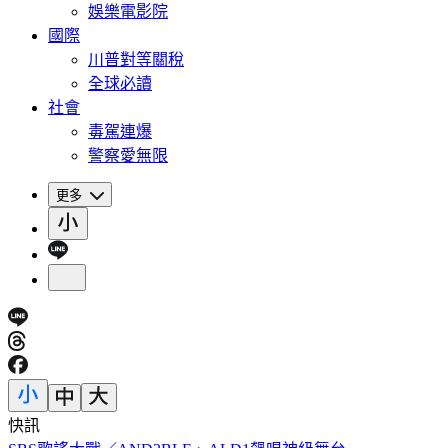
娛樂電影院
國際
川普對等關稅
全球必讀
社會
毒駕連爆
警察愛無限
更多
快訊