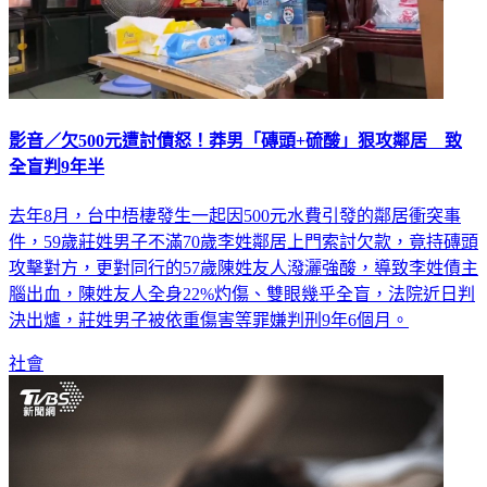
影音／欠500元遭討債怒！莽男「磚頭+硫酸」狠攻鄰居 致
全盲判9年半
去年8月，台中梧棲發生一起因500元水費引發的鄰居衝突事
件，59歲莊姓男子不滿70歲李姓鄰居上門索討欠款，竟持磚頭
攻擊對方，更對同行的57歲陳姓友人潑灑強酸，導致李姓債主
腦出血，陳姓友人全身22%灼傷、雙眼幾乎全盲，法院近日判
決出爐，莊姓男子被依重傷害等罪嫌判刑9年6個月。
社會