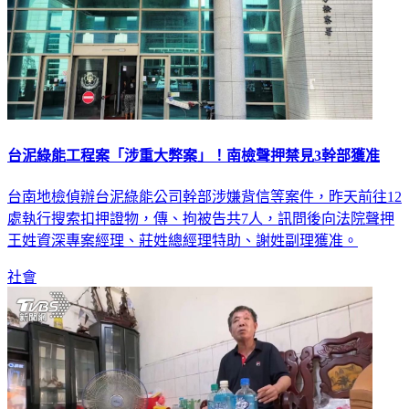
台泥綠能工程案「涉重大弊案」！南檢聲押禁見3幹部獲准
台南地檢偵辦台泥綠能公司幹部涉嫌背信等案件，昨天前往12
處執行搜索扣押證物，傳、拘被告共7人，訊問後向法院聲押
王姓資深專案經理、莊姓總經理特助、謝姓副理獲准。
社會