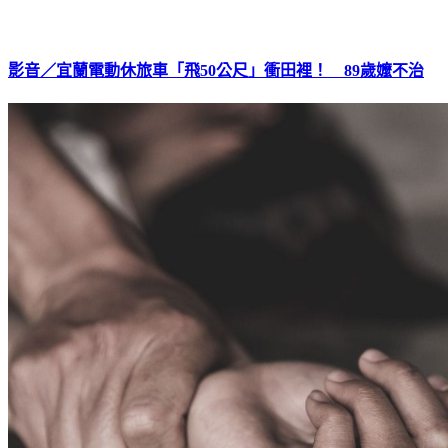
影音／宜蘭電動休旅車「飛50公尺」衝田裡！ 89歲嬤不治