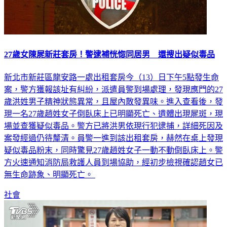
27歲女陳屍新莊套房！警逮補恍惚同居男 還搜出疑似毒品
新北市新莊區龍安路一處出租套房今（13）日下午5點發生命
案，警方獲報該址有糾紛，派遣員警到場處理，發現應門的27
歲洪姓男子精神狀態異常，且屋內散發異味。進入查看後，發
現一名27歲趙姓女子倒臥床上已明顯死亡、遺體出現屍斑，現
場並查獲疑似毒品。警方已將洪男依現行犯逮捕，詳細死因及
案發經過仍待釐清。員警一進到該出租套房，赫然在桌上發現
疑似毒品粉末，同時驚見27歲趙姓女子一動不動倒臥床上。警
方火速通知消防局救護人員到場協助，經初步檢視確認趙女已
無生命跡象、明顯死亡。
社會