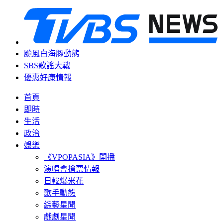
颱風白海豚動態
SBS歌謠大戰
優惠好康情報
首頁
即時
生活
政治
娛樂
《VPOPASIA》開播
演唱會搶票情報
日韓爆米花
歌手動態
綜藝星聞
戲劇星聞