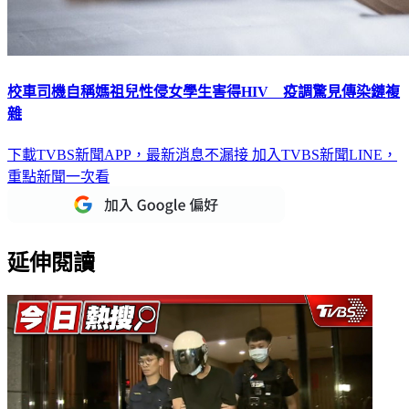
校車司機自稱媽祖兒性侵女學生害得HIV 疫調驚見傳染鏈複
雜
下載TVBS新聞APP，最新消息不漏接
加入TVBS新聞LINE，
重點新聞一次看
延伸閱讀