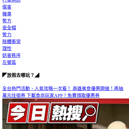
行車糾紛
傷害
機車
警方
安全帽
警力
肢體衝突
理性
妨害秩序
左營區
◤放假去哪玩？◢
全台熱門活動、人氣攻略一次看！
高雄美食優惠開搶！再抽
萬元住宿券
下載食尚玩家APP！免費領取優惠券