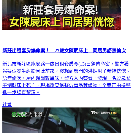
新莊出租套房爆命案！ 27歲女陳屍床上 同居男語無倫次
新北市新莊區龍安路一處出租套房今(13)日驚傳命案，警方獲
報疑似發生糾紛因此前來，沒想到應門的洪姓男子精神恍惚、
語無倫次，屋內還飄散異味，警方入內察看，發現一名27歲女
子倒臥床上死亡，現場還查獲疑似毒品等證物，全案正由檢警
進一步調查釐清。
社會