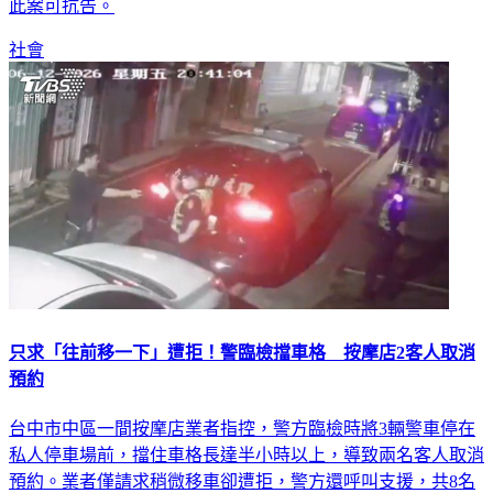
此案可抗告。
社會
只求「往前移一下」遭拒！警臨檢擋車格 按摩店2客人取消
預約
台中市中區一間按摩店業者指控，警方臨檢時將3輛警車停在
私人停車場前，擋住車格長達半小時以上，導致兩名客人取消
預約。業者僅請求稍微移車卻遭拒，警方還呼叫支援，共8名