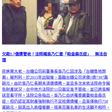
欠款1.7億遭管收！法院揭吳乃仁患「帕金森氏症」 無法自
理
民進黨大老、台糖公司前董事長吳乃仁因涉及「台糖售地弊
案」被判刑，於2015年出獄後，面臨台糖公司求償1億7397萬
餘元。由於吳乃仁長期未清償債務，並且多次未依法院命令報
告財產狀況，台中地方法院於11日裁定准予管收，並已將吳解
送至看守所。法院公告指出，吳乃仁自述罹患嚴重帕金森氏
症，但仍認定其財產強制執行不足抵償債權，且吳僅執行750
萬餘元，與其出入高檔餐廳、搭乘百萬名車的生活顯不相符，