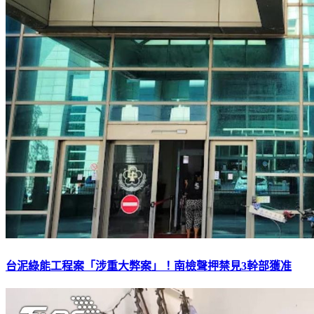
台泥綠能工程案「涉重大弊案」！南檢聲押禁見3幹部獲准