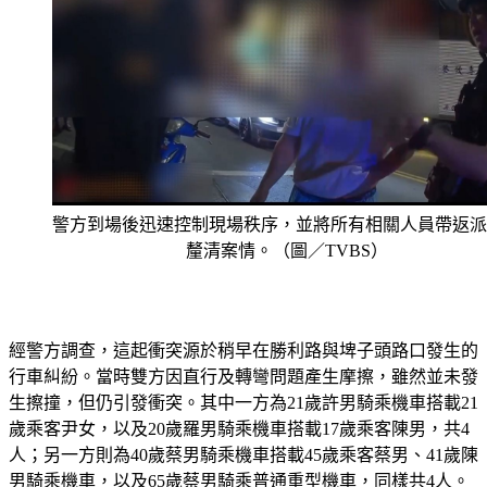
警方到場後迅速控制現場秩序，並將所有相關人員帶返派
釐清案情。（圖／TVBS）
經警方調查，這起衝突源於稍早在勝利路與埤子頭路口發生的
行車糾紛。當時雙方因直行及轉彎問題產生摩擦，雖然並未發
生擦撞，但仍引發衝突。其中一方為21歲許男騎乘機車搭載21
歲乘客尹女，以及20歲羅男騎乘機車搭載17歲乘客陳男，共4
人；另一方則為40歲蔡男騎乘機車搭載45歲乘客蔡男、41歲陳
男騎乘機車，以及65歲蔡男騎乘普通重型機車，同樣共4人。