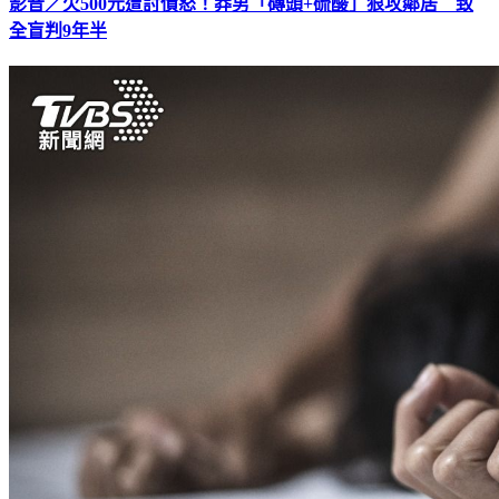
影音／欠500元遭討債怒！莽男「磚頭+硫酸」狠攻鄰居 致
全盲判9年半