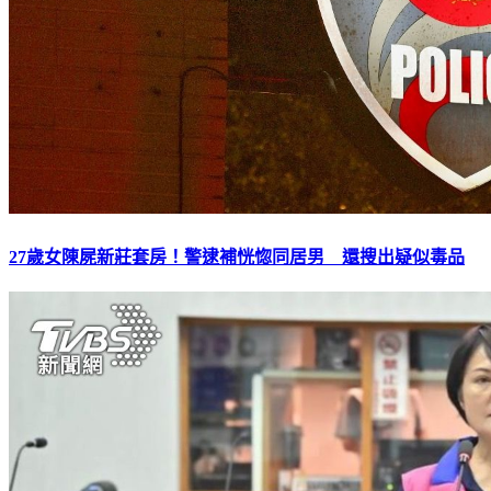
27歲女陳屍新莊套房！警逮補恍惚同居男 還搜出疑似毒品