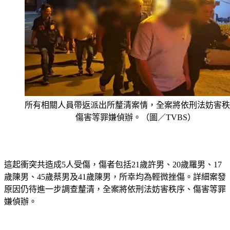
所有相關人員帶返派出所釐清案情，全案將依刑法妨害秩
傷害等罪嫌偵辦。（圖／TVBS）
這起衝突共造成5人受傷，傷者包括21歲許男、20歲羅男、17
歲陳男、45歲蔡男及41歲陳男，所幸均為輕微挫傷。詳細案發
原因仍待進一步調查釐清，全案將依刑法妨害秩序、傷害等罪
嫌偵辦。