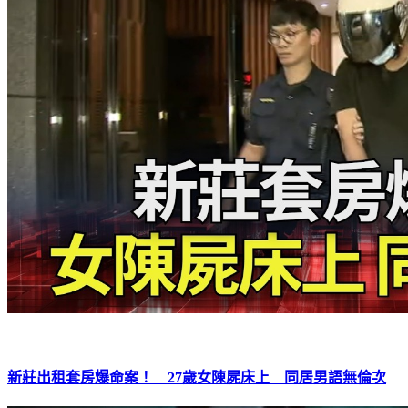
新莊出租套房爆命案！ 27歲女陳屍床上 同居男語無倫次