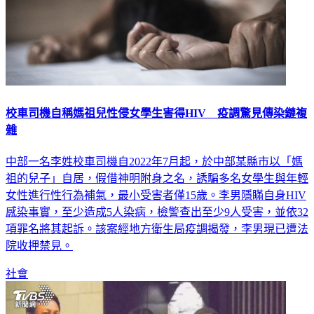
校車司機自稱媽祖兒性侵女學生害得HIV 疫調驚見傳染鏈複
雜
中部一名李姓校車司機自2022年7月起，於中部某縣市以「媽
祖的兒子」自居，假借神明附身之名，誘騙多名女學生與年輕
女性進行性行為補氣，最小受害者僅15歲。李男隱瞞自身HIV
感染事實，至少造成5人染病，檢警查出至少9人受害，並依32
項罪名將其起訴。該案經地方衛生局疫調揭發，李男現已遭法
院收押禁見。
社會