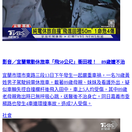
影音／宜蘭電動休旅車「飛50公尺」衝田裡！ 89歲嬤不治
宜蘭市環市東路三段13日下午發生一起嚴重車禍，一名70歲黃
姓男子駕駛純電休旅車，載著89歲母親、妹妹及看護外出，疑
似車輛失控自撞欄杆後飛入田中，車上5人均受傷，其中89歲
老母親救出時已無呼吸心跳，送醫後不治身亡。同日嘉義市垂
楊路也發生4車連環撞事故，造成7人受傷。
社會