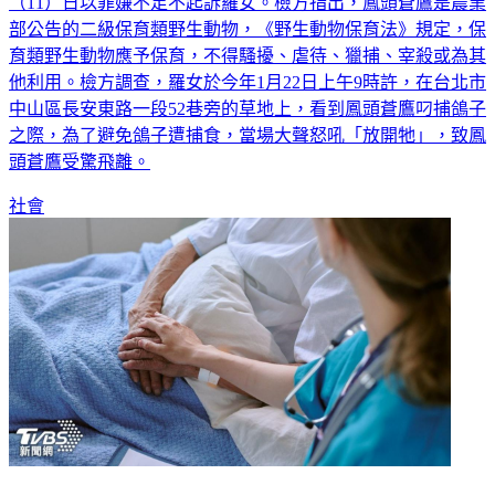
（11）日以罪嫌不足不起訴羅女。檢方指出，鳳頭蒼鷹是農業
部公告的二級保育類野生動物，《野生動物保育法》規定，保
育類野生動物應予保育，不得騷擾、虐待、獵捕、宰殺或為其
他利用。檢方調查，羅女於今年1月22日上午9時許，在台北市
中山區長安東路一段52巷旁的草地上，看到鳳頭蒼鷹叼捕鴿子
之際，為了避免鴿子遭捕食，當場大聲怒吼「放開牠」，致鳳
頭蒼鷹受驚飛離。
社會