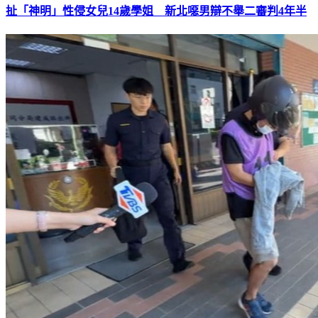
扯「神明」性侵女兒14歲學姐 新北噁男辯不舉二審判4年半