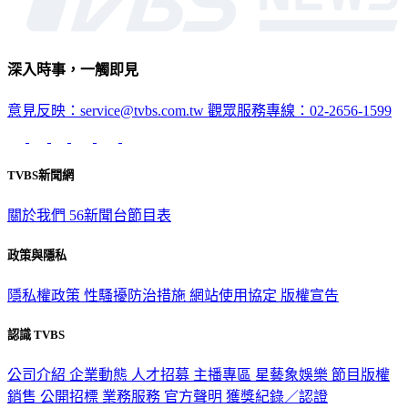
深入時事，一觸即見
意見反映：service@tvbs.com.tw
觀眾服務專線：02-2656-1599
TVBS新聞網
關於我們
56新聞台節目表
政策與隱私
隱私權政策
性騷擾防治措施
網站使用協定
版權宣告
認識 TVBS
公司介紹
企業動態
人才招募
主播專區
星藝象娛樂
節目版權
銷售
公開招標
業務服務
官方聲明
獲獎紀錄／認證