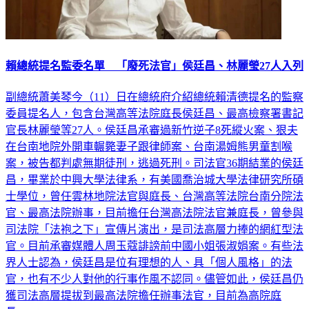
賴總統提名監委名單 「廢死法官」侯廷昌、林麗瑩27人入列
副總統蕭美琴今（11）日在總統府介紹總統賴清德提名的監察
委員提名人，包含台灣高等法院庭長侯廷昌、最高檢察署書記
官長林麗瑩等27人。侯廷昌承審過新竹逆子8死縱火案、狠夫
在台南地院外開車輾斃妻子跟律師案、台南湯姆熊男童割喉
案，被告都判處無期徒刑，逃過死刑。司法官36期結業的侯廷
昌，畢業於中興大學法律系，有美國喬治城大學法律研究所碩
士學位，曾任雲林地院法官與庭長、台灣高等法院台南分院法
官、最高法院辦事，目前擔任台灣高法院法官兼庭長，曾參與
司法院「法袍之下」宣傳片演出，是司法高層力捧的網紅型法
官。目前承審媒體人周玉蔻誹謗前中國小姐張淑娟案。有些法
界人士認為，侯廷昌是位有理想的人、具「個人風格」的法
官，也有不少人對他的行事作風不認同。儘管如此，侯廷昌仍
獲司法高層提拔到最高法院擔任辦事法官，目前為高院庭