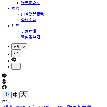
娛樂電影院
國際
川普對等關稅
全球必讀
社會
毒駕連爆
警察愛無限
更多
快訊