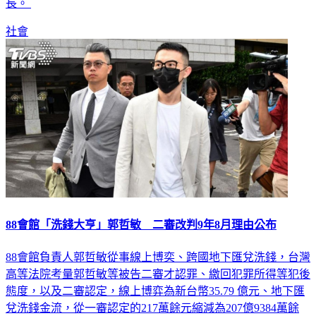
長。
社會
88會館「洗錢大亨」郭哲敏 二審改判9年8月理由公布
88會館負責人郭哲敏從事線上博奕、跨國地下匯兌洗錢，台灣
高等法院考量郭哲敏等被告二審才認罪、繳回犯罪所得等犯後
態度，以及二審認定，線上博弈為新台幣35.79 億元、地下匯
兌洗錢金流，從一審認定的217萬餘元縮減為207億9384萬餘