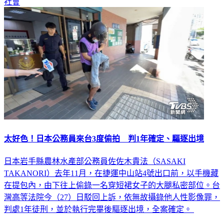
社會
太好色！日本公務員來台3度偷拍 判1年確定、驅逐出境
日本岩手縣農林水產部公務員佐佐木貴法（SASAKI
TAKANORI）去年11月，在捷運中山站4號出口前，以手機藏
在提包內，由下往上偷錄一名穿短裙女子的大腿私密部位。台
灣高等法院今（27）日駁回上訴，依無故攝錄他人性影像罪，
判處1年徒刑，並於執行完畢後驅逐出境，全案確定。