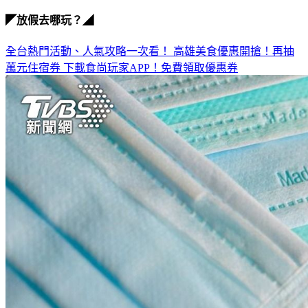
◤放假去哪玩？◢
全台熱門活動、人氣攻略一次看！
高雄美食優惠開搶！再抽
萬元住宿券
下載食尚玩家APP！免費領取優惠券