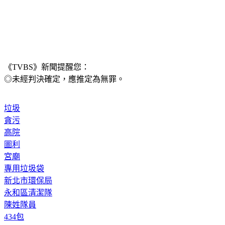
《TVBS》新聞提醒您：
◎未經判決確定，應推定為無罪。
垃圾
貪污
高院
圖利
宮廟
專用垃圾袋
新北市環保局
永和區清潔隊
陳姓隊員
434包