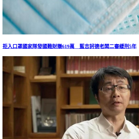
拒入口罩國家隊發國難財賺619萬 藍吉訶德老闆二審緩刑5年