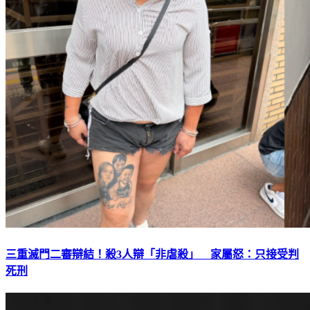
三重滅門二審辯結！殺3人辯「非虐殺」 家屬怒：只接受判
死刑