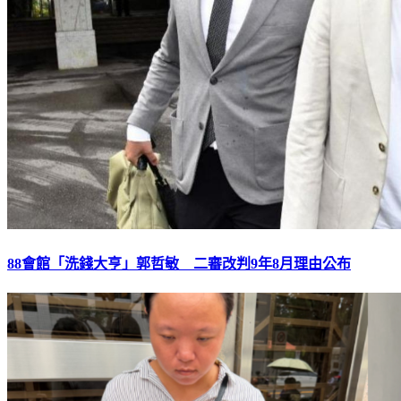
88會館「洗錢大亨」郭哲敏 二審改判9年8月理由公布