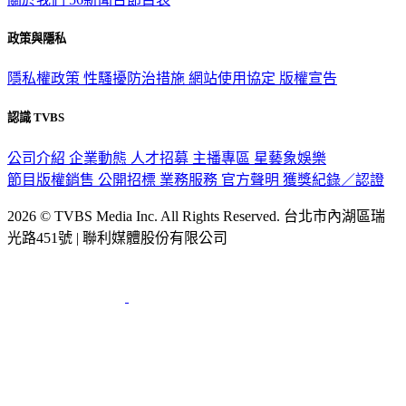
政策與隱私
隱私權政策
性騷擾防治措施
網站使用協定
版權宣告
認識 TVBS
公司介紹
企業動態
人才招募
主播專區
星藝象娛樂
節目版權銷售
公開招標
業務服務
官方聲明
獲獎紀錄／認證
2026 © TVBS Media Inc. All Rights Reserved. 台北市內湖區瑞
光路451號 | 聯利媒體股份有限公司