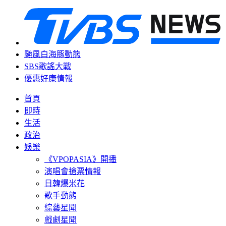
颱風白海豚動態
SBS歌謠大戰
優惠好康情報
首頁
即時
生活
政治
娛樂
《VPOPASIA》開播
演唱會搶票情報
日韓爆米花
歌手動態
綜藝星聞
戲劇星聞