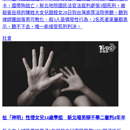
卡，還帶狗逃亡。新北地院國民法官法庭判處張3個死刑。被
殺害岳母的陳姓大女兒跟姪女28日到台灣高等法院旁聽，聽到
律師團說張男可教化、殺3人是偶發性行為，2名死者家屬都表
示，聽不下去，唯一能接受死刑判決。
社會
扯「神明」性侵女兒14歲學姐 新北噁男辯不舉二審判4年半