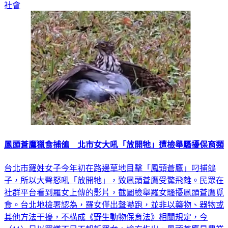
社會
鳳頭蒼鷹獵食捕鴿 北市女大吼「放開牠」遭檢舉騷擾保育類
台北市羅姓女子今年初在路邊草地目擊「鳳頭蒼鷹」叼捕鴿
子，所以大聲怒吼「放開牠」，致鳳頭蒼鷹受驚飛離。民眾在
社群平台看到羅女上傳的影片，截圖檢舉羅女騷擾鳳頭蒼鷹覓
食。台北地檢署認為，羅女僅出聲嚇跑，並非以藥物、器物或
其他方法干擾，不構成《野生動物保育法》相關規定，今