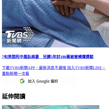
7旬男悶死中風臥病妻 兒遲5年討180萬被害補償遭駁
下載TVBS新聞APP，最新消息不漏接
加入TVBS新聞LINE，
重點新聞一次看
延伸閱讀