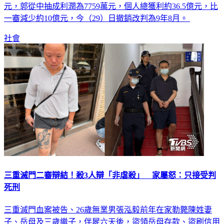
元，郭從中抽成利潤為7759萬元，個人總獲利約36.5億元，比
一審減少約10億元，今（29）日撤銷改判為9年8月。
社會
三重滅門二審辯結！殺3人辯「非虐殺」 家屬怒：只接受判
死刑
三重滅門血案被告、26歲無業男張泓毅前年在家勒斃陳姓妻
子、岳母及三歲繼子，伴屍六天後，盜領岳母存款、盜刷信用