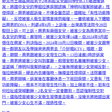
新北市土城區周姓男子2年前趁女兒跟同學們KTV喝酒後返
家，將國中女兒的學姐拉進房間謊稱「神明叫我幫妳破處」性
侵得逞，周男被起訴後，不僅全盤否認，還瞎扯「有性功能障
礙」、反控被害人衛生習慣差挾怨報復。一審依被害人下體驗
出周男的DNA，判處4年6月，上訴後，台灣高等法院今28日
駁回上訴。可上訴。周男有兩個女兒，被害少女為周男其中一
名女兒的學姐，案發時，被害少女年僅14歲，自2024年9月起
借住在周家。判決指出，2024年10月12日晚間，被害少女跟學
妹一群朋友以及學妹爸爸周男去「介好唱KTV」唱歌、飲
酒，期間，周男跟被害少女發生口角。13日凌晨1時許返家
後，周男將被害少女叫到客廳，假借安慰名義擁抱被害少女，
並誆稱「神明叫我幫妳破處」，之後無視被害少女哭喊反對，
強拉她進房，褪去內衣褲強吻、撫摸並性侵得逞。法院審理
時，周男辯稱，返家後在客廳休息一下就回房間，又患有「性
功能障礙」，根本不可能發生性行為，加上隔音不佳，若有任
何拉扯或哭喊動靜，2名女兒一定會聽到，否認強制性交犯
行，還指控是被害少女衛生習慣差且吸毒，沒幾天將她趕出家
門，被害少女心生不滿，捏造性侵。