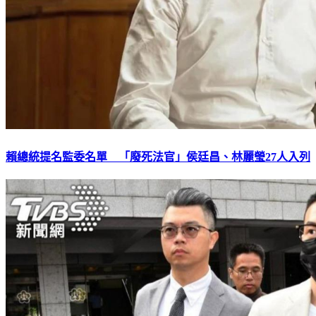
賴總統提名監委名單 「廢死法官」侯廷昌、林麗瑩27人入列