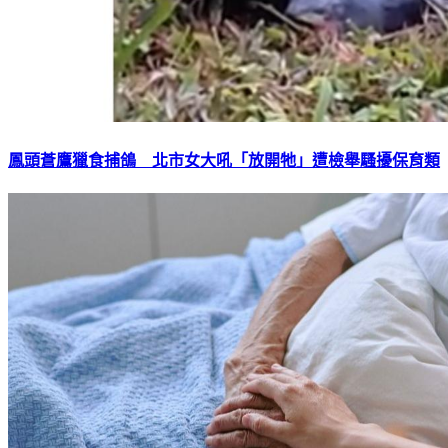
鳳頭蒼鷹獵食捕鴿 北市女大吼「放開牠」遭檢舉騷擾保育類