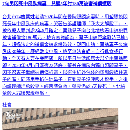
7旬男悶死中風臥病妻 兒遲5年討180萬被害補償遭駁
台北市74歲蔡姓老翁2020年間在醫院照顧病妻時，用塑膠袋悶
死長年中風臥床的病妻，哭著告訴護理師「我太太解脫了」，
被依殺人罪判處2年6月確定。蔡翁兒子向台北地檢署申請犯罪
被害補償金180萬元，檢方審議認為，蔡子申請距案發時已逾5
年，超過法定的補償金請求權時效，駁回申請。蔡翁妻子久病
臥床30餘年，歷經數次中風，終至無法言語、自行進食或行
動，全天有人要在旁照顧，所以平日生活起居大部分由蔡翁照
顧。2020年9月5日深夜22時許，蔡翁在病房內獨自照顧妻子，
因不忍妻子繼續被病痛折磨，以衛生紙外包裝的塑膠袋摀住妻
子的嘴，同時用手掐住她鼻子，直到妻子沒呼吸才鬆手，之後
向護理師坦承殺妻。經醫院急救，蔡妻仍於5天後死亡。北檢
依殺人罪嫌起訴蔡翁。
社會