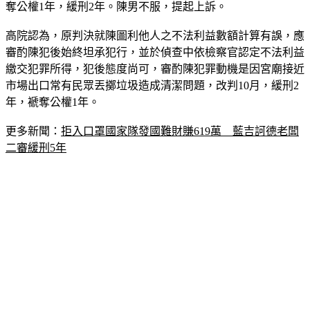
奪公權1年，緩刑2年。陳男不服，提起上訴。
高院認為，原判決就陳圖利他人之不法利益數額計算有誤，應
審酌陳犯後始終坦承犯行，並於偵查中依檢察官認定不法利益
繳交犯罪所得，犯後態度尚可，審酌陳犯罪動機是因宮廟接近
市場出口常有民眾丟擲垃圾造成清潔問題，改判10月，緩刑2
年，褫奪公權1年。
更多新聞：
拒入口罩國家隊發國難財賺619萬　藍吉訶德老闆
二審緩刑5年