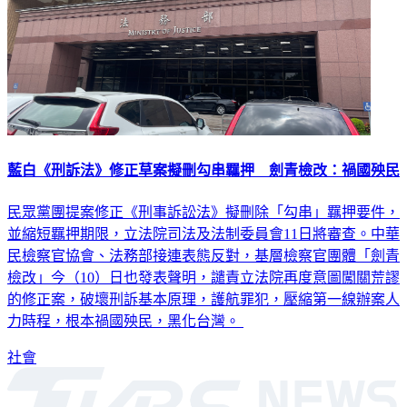
藍白《刑訴法》修正草案擬刪勾串羈押 劍青檢改：禍國殃民
民眾黨團提案修正《刑事訴訟法》擬刪除「勾串」羈押要件，
並縮短羈押期限，立法院司法及法制委員會11日將審查。中華
民檢察官協會、法務部接連表態反對，基層檢察官團體「劍青
檢改」今（10）日也發表聲明，譴責立法院再度意圖闖關荒謬
的修正案，破壞刑訴基本原理，護航罪犯，壓縮第一線辦案人
力時程，根本禍國殃民，黑化台灣。
社會