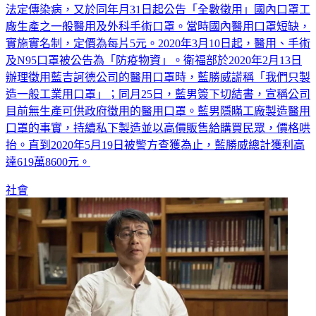
法定傳染病，又於同年月31日起公告「全數徵用」國內口罩工
廠生產之一般醫用及外科手術口罩。當時國內醫用口罩短缺，
實施實名制，定價為每片5元。2020年3月10日起，醫用、手術
及N95口罩被公告為「防疫物資」。衛福部於2020年2月13日
辦理徵用藍吉訶德公司的醫用口罩時，藍勝威謊稱「我們只製
造一般工業用口罩」；同月25日，藍男簽下切結書，宣稱公司
目前無生產可供政府徵用的醫用口罩。藍男隱瞞工廠製造醫用
口罩的事實，持續私下製造並以高價販售給購買民眾，價格哄
抬。直到2020年5月19日被警方查獲為止，藍勝威總計獲利高
達619萬8600元。
社會