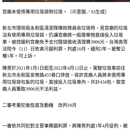
宮廟未使用專用垃圾袋倒垃圾。（示意圖／AI生成）
新北市環保局永和區清潔隊陳姓隊員收垃圾時，見宮廟的垃圾
沒有使用專用垃圾袋，仍讓宮廟將一般廢棄物直接投入垃圾
車，被控圖利宮廟免予支付隨袋徵收清理費3906元，台灣高等
法院今（11）日依貪污圖利罪，判處10月，緩刑2年，褫奪公
權1年。可上訴。
陳男於2021年1月1日起至2022年4月12日止，駕駛垃圾車前往
新北市永和區安樂路455巷口停放，容許宮廟人員將未使用專
用垃圾袋包紮的垃圾，直接投入垃圾車內，共計434包，致宮
廟人員獲取3906元不法利益。
二審考量犯後態度及動機　改判10月
一審依共同犯對主管事務圖利罪，將陳男判處1年4月徒刑，褫