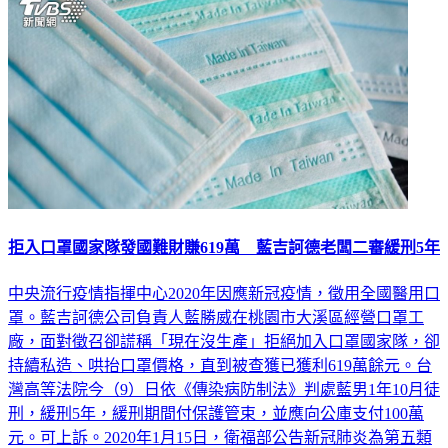
拒入口罩國家隊發國難財賺619萬 藍吉訶德老闆二審緩刑5年
中央流行疫情指揮中心2020年因應新冠疫情，徵用全國醫用口
罩。藍吉訶德公司負責人藍勝威在桃園市大溪區經營口罩工
廠，面對徵召卻謊稱「現在沒生產」拒絕加入口罩國家隊，卻
持續私造、哄抬口罩價格，直到被查獲已獲利619萬餘元。台
灣高等法院今（9）日依《傳染病防制法》判處藍男1年10月徒
刑，緩刑5年，緩刑期間付保護管束，並應向公庫支付100萬
元。可上訴。2020年1月15日，衛福部公告新冠肺炎為第五類