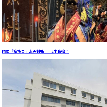
凶星「病符星」水火對衝！ 4生肖慘了