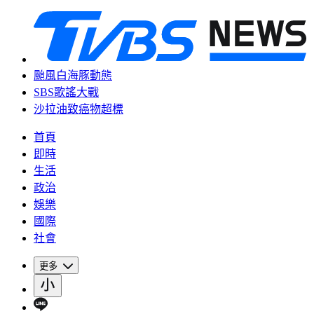
颱風白海豚動態
SBS歌謠大戰
沙拉油致癌物超標
首頁
即時
生活
政治
娛樂
國際
社會
更多