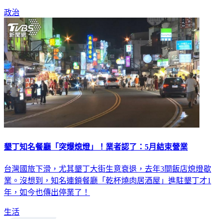
政治
墾丁知名餐廳「突爆熄燈」！業者認了：5月結束營業
台灣國旅下滑，尤其墾丁大街生意衰退，去年3間飯店熄燈歇
業。沒想到，知名連鎖餐廳「乾杯燒肉居酒屋」進駐墾丁才1
年，如今也傳出停業了！
生活