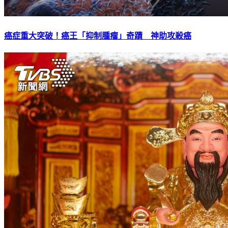
癌症重大突破！癌王「抑制腫瘤」奇蹟 神助攻殺癌