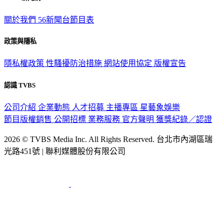
關於我們
56新聞台節目表
政策與隱私
隱私權政策
性騷擾防治措施
網站使用協定
版權宣告
認識 TVBS
公司介紹
企業動態
人才招募
主播專區
星藝象娛樂
節目版權銷售
公開招標
業務服務
官方聲明
獲獎紀錄／認證
2026 © TVBS Media Inc. All Rights Reserved. 台北市內湖區瑞
光路451號 | 聯利媒體股份有限公司