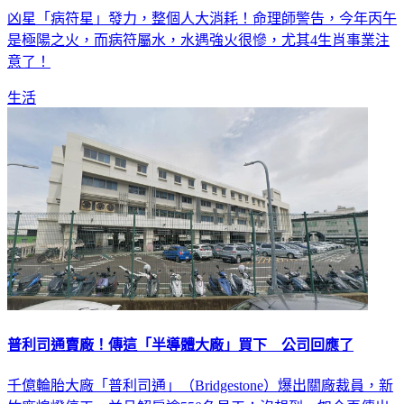
凶星「病符星」發力，整個人大消耗！命理師警告，今年丙午
是極陽之火，而病符屬水，水遇強火很慘，尤其4生肖事業注
意了！
生活
普利司通賣廠！傳這「半導體大廠」買下 公司回應了
千億輪胎大廠「普利司通」（Bridgestone）爆出關廠裁員，新