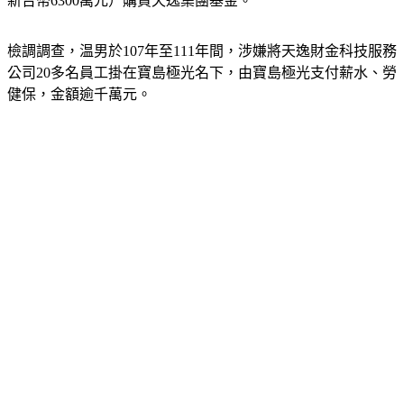
新台幣6300萬元）購買天逸集團基金。
檢調調查，温男於107年至111年間，涉嫌將天逸財金科技服務
公司20多名員工掛在寶島極光名下，由寶島極光支付薪水、勞
健保，金額逾千萬元。