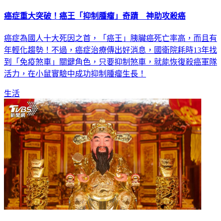
癌症重大突破！癌王「抑制腫瘤」奇蹟 神助攻殺癌
癌症為國人十大死因之首，「癌王」胰臟癌死亡率高，而且有
年輕化趨勢！不過，癌症治療傳出好消息，國衛院耗時13年找
到「免疫煞車」關鍵角色，只要抑制煞車，就能恢復殺癌軍隊
活力，在小鼠實驗中成功抑制腫瘤生長！
生活