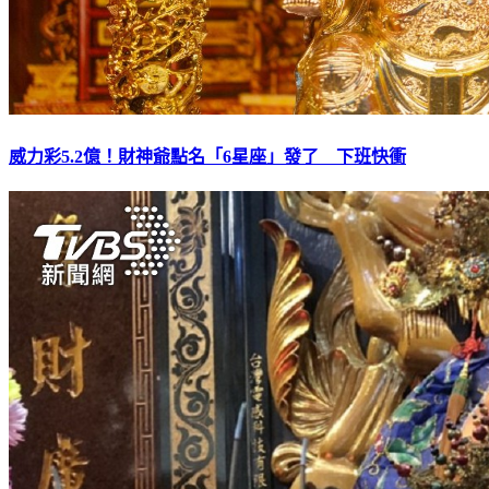
威力彩5.2億！財神爺點名「6星座」發了 下班快衝