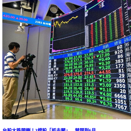
台股大跌開鍘！3檔股「抓去關」 禁閉到6月