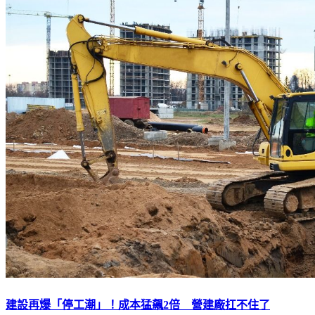
建設再爆「停工潮」！成本猛飆2倍 營建廠扛不住了