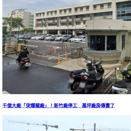
千億大廠「突爆關廠」！新竹廠停工 萬坪廠房傳賣了