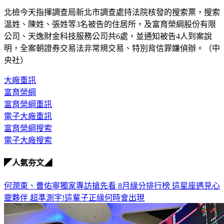
北檢今天指揮調查局新北市調查處持法院核發的搜索票，搜索
温姓、陳姓、張姓等3名被告的住居所，及富育榮綱股份有限
公司、天逸財金科技服務公司共6處，並通知被告4人到案說
明，全案朝證券交易法非常規交易、特別背信罪嫌偵辦。（中
央社）
大廠重訊
富育榮綱
富育榮綱重訊
電子大廠重訊
富育榮綱搜索
電子大廠搜索
◤人氣夯文◢
何潤東、曹佑寧獨家專訪搶先看
8月緣分排行榜 這星座遇見心
靈夥伴
超準測字!這輩子正緣何時會出現