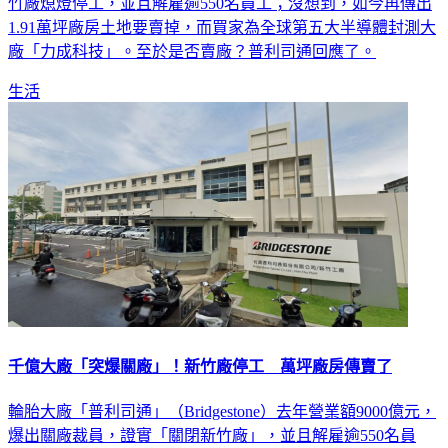
竹廠熄燈停工，並且解雇逾550名員工；沒想到，如今再傳出
1.91萬坪廠房土地要賣掉，而買家為全球第五大半導體封測大
廠「力成科技」。至於是否賣廠？普利司通回應了。
生活
千億大廠「突爆關廠」！新竹廠停工 萬坪廠房傳賣了
輪胎大廠「普利司通」（Bridgestone）去年營業額9000億元，
爆出關廠裁員，證實「關閉新竹廠」，並且解雇逾550名員