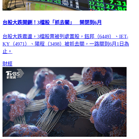
台股大跌開鍘！3檔股「抓去關」 禁閉到6月
台股大跌震盪，3檔股票被列處置股，鈺邦（6449）、IET-
KY（4971）、陽程（3498）被抓去關，一路關到6月1日為
止。
財經