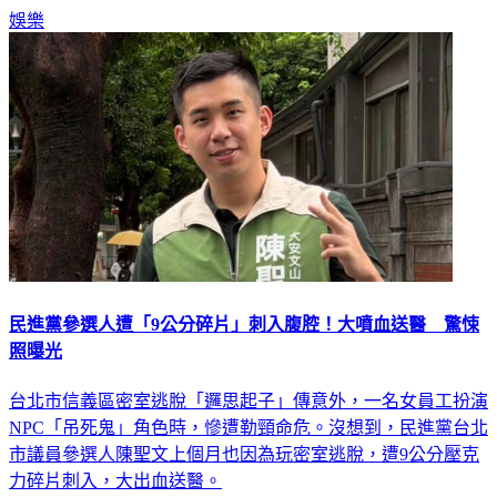
娛樂
民進黨參選人遭「9公分碎片」刺入腹腔！大噴血送醫 驚悚
照曝光
台北市信義區密室逃脫「邏思起子」傳意外，一名女員工扮演
NPC「吊死鬼」角色時，慘遭勒頸命危。沒想到，民進黨台北
市議員參選人陳聖文上個月也因為玩密室逃脫，遭9公分壓克
力碎片刺入，大出血送醫。