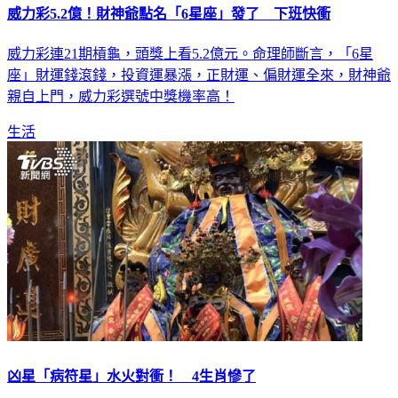
威力彩5.2億！財神爺點名「6星座」發了 下班快衝
威力彩連21期槓龜，頭獎上看5.2億元。命理師斷言，「6星
座」財運錢滾錢，投資運暴漲，正財運、偏財運全來，財神爺
親自上門，威力彩選號中獎機率高！
生活
凶星「病符星」水火對衝！ 4生肖慘了