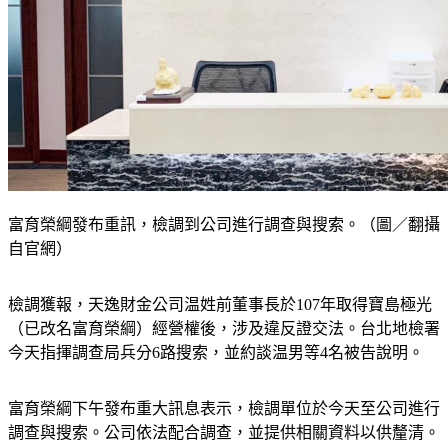
富育榮綱發布重訊，檢調到公司進行調查與搜索。（圖／翻攝
自官網）
檢調獲報，天逸財金公司温姓前董事長於107年取得寶島極光
（已改名富育榮綱）經營權後，涉及違反證交法。台北地檢署
今天指揮調查局兵分6路搜索，並約談温男等4名被告說明。
富育榮綱下午發布重大訊息表示，檢調單位於今天至公司進行
調查與搜索。公司依法配合調查，並提供相關資料以供釐清。