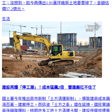
工；沒想到，如今再傳出1.91萬坪廠房土地要賣掉了，金額估
價57.2億元。
生活
建設再爆「停工潮」！成本猛飆2倍 營建廠扛不住了
國土署今年推出房市新制「土方清運新制」，導致建商成本飆
漲百萬、建案停工。而這波「土方之亂」還在延燒，國民黨議
員孫韻璇爆料，桃園許多工地土方清運卡關，建設停擺慘遭衝