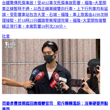
東正線暫時不通，以西正線單線雙向行車，上下行列車均有延
誤，受影響車站包含大里、石城、福隆，車上旅客由4198次辦
理接駁，於18時23分鐵路警察搜證完畢，福隆=大里間恢復雙
線正常行車，本案影響18列次238分。
社會
范姜彥豐首開庭回應婚變官司 怒斥粿粿濫訴：沒事硬要弄點
東西