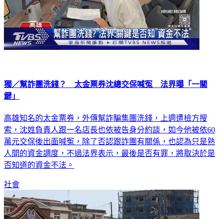
獨／幫詐團洗錢？ 太金票券沈總交保喊冤 法界曝「一關
鍵」
高雄知名的太金票券，外傳幫詐騙集團洗錢，上週遭檢方搜
索，沈姓負責人跟一名店長也依被告身分約談，如今他被依60
萬元交保後出面喊冤，除了否認跟詐團有關係，也認為只是熟
人間的資金調度，不過法界表示，最後是否有罪，將取決於是
否知道的資金不法。
社會