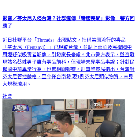
影音／芬太尼入侵台灣？社群瘋傳「彎腰喪屍」影像 警方回
應了
近日社群平台「Threads」出現貼文，指稱美國流行的毒品
「芬太尼（Fentanyl）」已現蹤台灣，並貼上萬華及民權國中
周邊疑似吸毒者影像，引發家長憂慮。北市警方表示，盤查發
現該名蔡姓男子雖有毒品前科，但現場未見毒品事證；針對民
權國中前異常行為，也無相關報案。刑事警察局指出，台灣對
芬太尼管控嚴格，至今僅台南發 現1例芬太尼類似物質，未見
大規模濫用。
社會