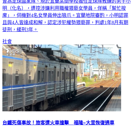
明（化名），遭控涉嫌利用職權猥褻女學員，佯稱「幫忙按
摩」，伺機對4名女學員伸出狼爪。宜蘭地院審酌，小明認罪
且與4人皆達成和解，認定涉犯權勢猥褻罪，判處1年8月有期
徒刑，緩刑3年。
社會
台鐵死傷事故！旅客遭火車撞擊 福隆=大里恢復通車
台鐵驚傳死傷事故！受4032車次死傷事故影響，福隆=大里間