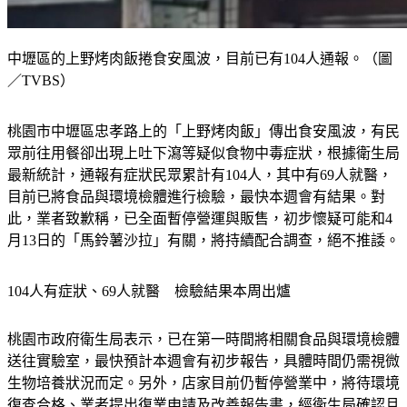
中壢區的上野烤肉飯捲食安風波，目前已有104人通報。（圖
／TVBS）
桃園市中壢區忠孝路上的「上野烤肉飯」傳出食安風波，有民
眾前往用餐卻出現上吐下瀉等疑似食物中毒症狀，根據衛生局
最新統計，通報有症狀民眾累計有104人，其中有69人就醫，
目前已將食品與環境檢體進行檢驗，最快本週會有結果。對
此，業者致歉稱，已全面暫停營運與販售，初步懷疑可能和4
月13日的「馬鈴薯沙拉」有關，將持續配合調查，絕不推諉。
104人有症狀、69人就醫　檢驗結果本周出爐
桃園市政府衛生局表示，已在第一時間將相關食品與環境檢體
送往實驗室，最快預計本週會有初步報告，具體時間仍需視微
生物培養狀況而定。另外，店家目前仍暫停營業中，將待環境
復查合格、業者提出復業申請及改善報告書，經衛生局確認且
實地復查合格後，方可復業。