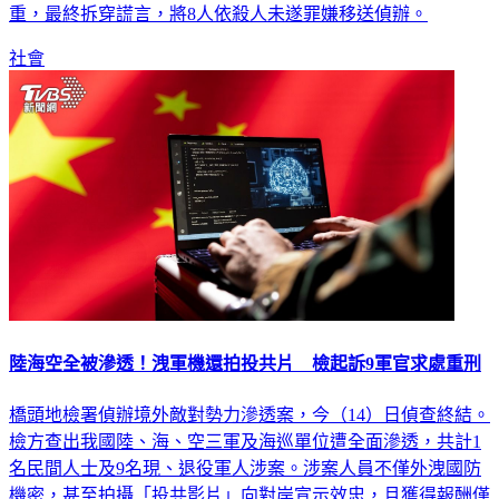
社會
陸海空全被滲透！洩軍機還拍投共片 檢起訴9軍官求處重刑
橋頭地檢署偵辦境外敵對勢力滲透案，今（14）日偵查終結。
檢方查出我國陸、海、空三軍及海巡單位遭全面滲透，共計1
名民間人士及9名現、退役軍人涉案。涉案人員不僅外洩國防
機密，甚至拍攝「投共影片」向對岸宣示效忠，且獲得報酬僅
數萬元台幣。檢方偵結後依《國家安全法》、《貪污治罪條