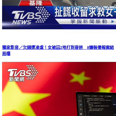
獨家影音／欠錢遭凌虐！女被囚2地打到昏迷 8嫌裝傻報案結
局曝