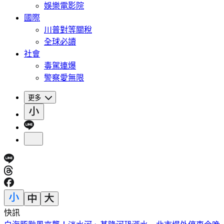
娛樂電影院
國際
川普對等關稅
全球必讀
社會
毒駕連爆
警察愛無限
更多
快訊