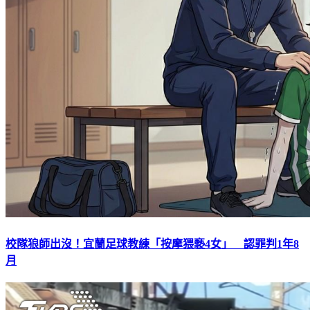
校隊狼師出沒！宜蘭足球教練「按摩猥褻4女」 認罪判1年8
月