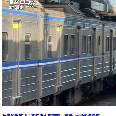
台鐵死傷事故！旅客遭火車撞擊 福隆=大里恢復通車