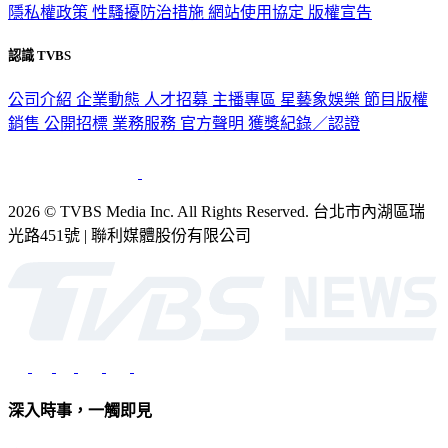
認識 TVBS
公司介紹
企業動態
人才招募
主播專區
星藝象娛樂
節目版權
銷售
公開招標
業務服務
官方聲明
獲獎紀錄／認證
2026 © TVBS Media Inc. All Rights Reserved. 台北市內湖區瑞
光路451號 | 聯利媒體股份有限公司
深入時事，一觸即見
意見反映：service@tvbs.com.tw