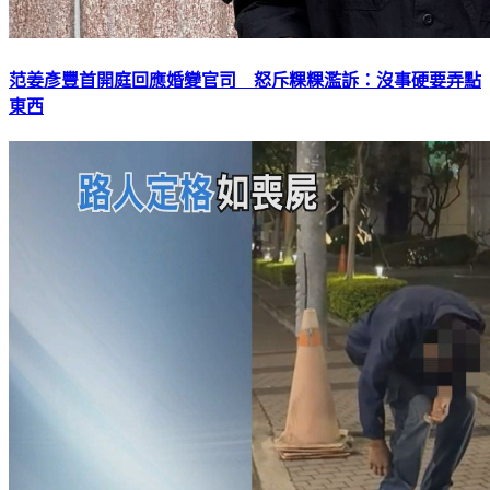
范姜彥豐首開庭回應婚變官司 怒斥粿粿濫訴：沒事硬要弄點
東西