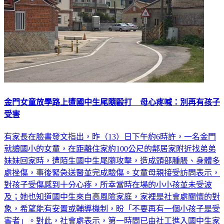
金門女童放學路上遭國中生尾隨毆打 母心疼喊：別再有孩子
受害
有家長在臉書發文指出，昨（13）日下午約6時許，一名金門
就讀國小的女童，在距離住家約100公尺的鄰居家附近找弟弟
妹妹回家時，遭陌生國中生尾隨攻擊，造成頭部腫脹、身體多
處挫傷，事後緊急送醫並完成驗傷。女童母親接受訪問表示，
對孩子受傷感到十分心疼，所幸當時在場的小小孩並未受波
及；她也知道國中生來自高風險家庭，家裡是社會處關懷的對
象，希望能有安置或輔導機制，盼「不要再有一個小孩子是受
害者」。對此，社會處表示，第一時間已由社工進入國中生家
庭提供協助，並與教育、警政單位討論後續處置，也會關心受