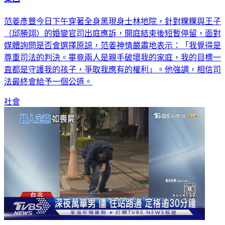
范姜彥豐今日下午穿著全身黑現身士林地院，針對粿粿與王子
（邱勝翊）的婚變官司出庭應訴，開庭結束後短暫停留，面對
媒體詢問是否會選擇原諒，范姜神情嚴肅地表示：「我覺得是
尊重司法的判決。畢竟兩人是親手破壞我的家庭，我的目標一
直都是守護我的孩子，爭取我應有的權利」。他強調，相信司
法最終會給予一個公道。
社會