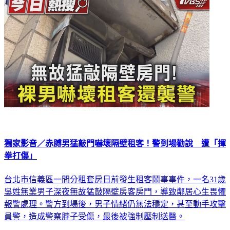
獨家影音／赤膊男猛敲門嚇壞隔壁租客！警到場勸說 遭「揮
拳打傷」
台北市信義區一間分租套房日前發生租客鬧事事件，一名31歲
吳姓無業男子深夜無故猛敲隔壁房客房門，導致鄰居心生畏懼
報警處理。警方到場後，男子情緒仍無法穩定，甚至動手攻擊
員警，造成警察脖子受傷，最後被強制壓制送醫。
社會