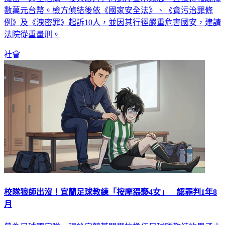
例》及《洩密罪》起訴10人，並因其行徑嚴重危害國安，建請
法院從重量刑。
社會
校隊狼師出沒！宜蘭足球教練「按摩猥褻4女」 認罪判1年8
月
曾為足球國家隊、現於宜蘭某間學校擔任足球隊教練的男子小