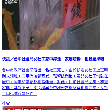
快訊／台中社會局女社工家中猝逝！家屬悲慟 相驗結果曝
台中市政府社會局傳出一名社工死亡，由於該名女社工上班時
間未到班，同事們發覺有異，報警破門後，驚見女社工倒臥在
屋中，同事和家屬都相當難過，對此，目前社會局回應，尊重
家屬，其餘不予回應；稍早台中地檢署檢察官相驗完畢，女社
工因心肺衰竭死亡。
社會