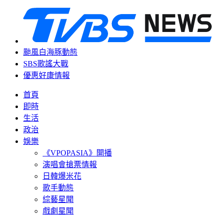
颱風白海豚動態
SBS歌謠大戰
優惠好康情報
首頁
即時
生活
政治
娛樂
《VPOPASIA》開播
演唱會搶票情報
日韓爆米花
歌手動態
綜藝星聞
戲劇星聞