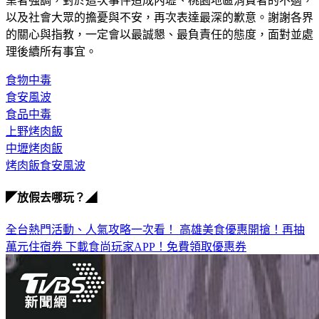
以及社會大眾的擔憂與不安，再次表達最深的歉意。謝謝各界
的關心與指教，一定會以最誠懇、最負責任的態度，面對並處
理後續所有事宜。
食物中毒
食安風波
食品中毒
上野烤肉飯
中壢烤肉飯
烤肉飯食安風波
◤放假去哪玩？◢
全台熱門活動、人氣攻略一次看！
高雄美食優惠開搶！再抽
萬元住宿券
下載食尚玩家APP！免費領取優惠券