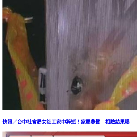
快訊／台中社會局女社工家中猝逝！家屬悲慟 相驗結果曝