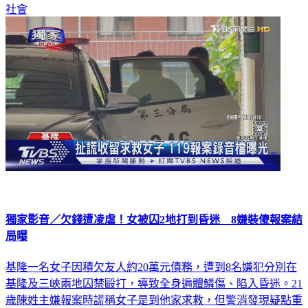
獨家影音／欠錢遭凌虐！女被囚2地打到昏迷 8嫌裝傻報案結
局曝
基隆一名女子因積欠友人約20萬元債務，遭到8名嫌犯分別在
基隆及三峽兩地囚禁毆打，導致全身遍體鱗傷、陷入昏迷。21
歲陳姓主嫌報案時謊稱女子是到他家求救，但警消發現疑點重
重，最終拆穿謊言，將8人依殺人未遂罪嫌移送偵辦。