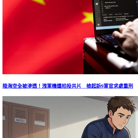
陸海空全被滲透！洩軍機還拍投共片 檢起訴9軍官求處重刑