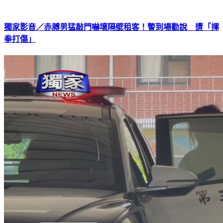
獨家影音／赤膊男猛敲門嚇壞隔壁租客！警到場勸說 遭「揮
拳打傷」