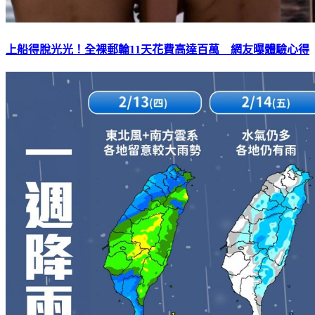
上船得脫光光！全裸郵輪11天花費高達百萬 網友曝體驗心得