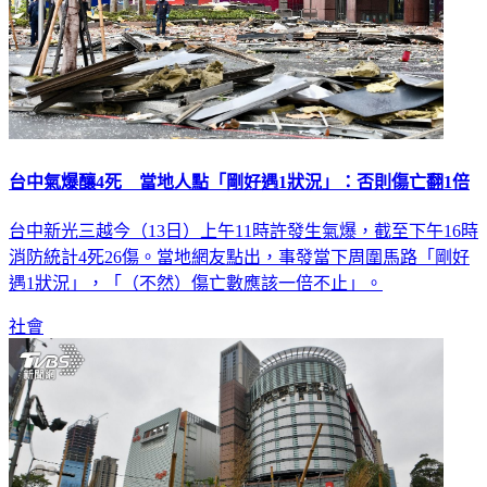
台中氣爆釀4死 當地人點「剛好遇1狀況」：否則傷亡翻1倍
台中新光三越今（13日）上午11時許發生氣爆，截至下午16時
消防統計4死26傷。當地網友點出，事發當下周圍馬路「剛好
遇1狀況」，「（不然）傷亡數應該一倍不止」。
社會