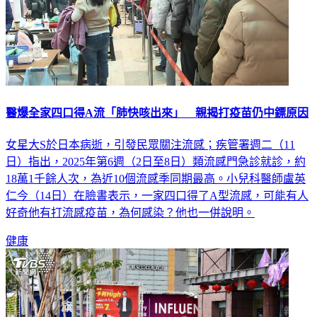
醫爆全家四口得A流「肺快咳出來」 親揭打疫苗仍中鏢原因
女星大S於日本病逝，引發民眾關注流感；疾管署週二（11
日）指出，2025年第6週（2日至8日）類流感門急診就診，約
18萬1千餘人次，為近10個流感季同期最高。小兒科醫師盧英
仁今（14日）在臉書表示，一家四口得了A型流感，可能有人
好奇他有打流感疫苗，為何感染？他也一併說明。
健康