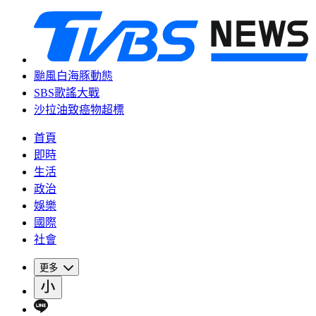
颱風白海豚動態
SBS歌謠大戰
沙拉油致癌物超標
首頁
即時
生活
政治
娛樂
國際
社會
更多