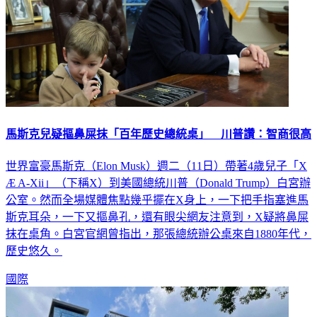
馬斯克兒疑摳鼻屎抹「百年歷史總統桌」 川普讚：智商很高
世界富豪馬斯克（Elon Musk）週二（11日）帶著4歲兒子「X
Æ A-Xii」（下稱X）到美國總統川普（Donald Trump）白宮辦
公室。然而全場媒體焦點幾乎擺在X身上，一下把手指塞進馬
斯克耳朵，一下又摳鼻孔，還有眼尖網友注意到，X疑將鼻屎
抹在桌角。白宮官網曾指出，那張總統辦公桌來自1880年代，
歷史悠久。
國際