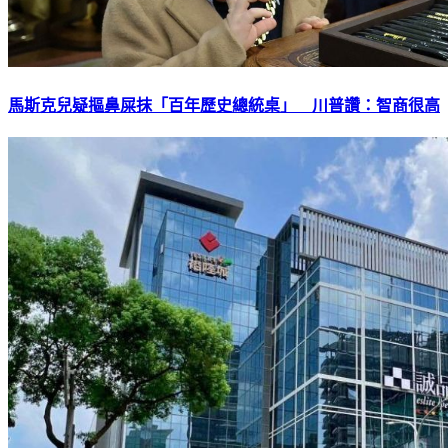
馬斯克兒疑摳鼻屎抹「百年歷史總統桌」 川普讚：智商很高