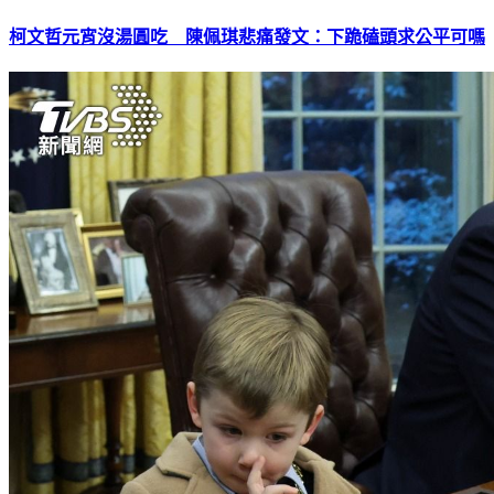
柯文哲元宵沒湯圓吃 陳佩琪悲痛發文：下跪磕頭求公平可嗎