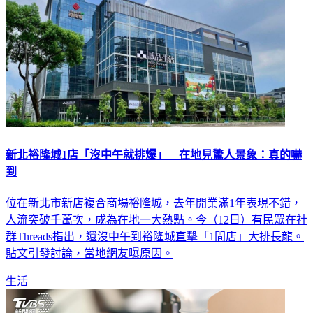
新北裕隆城1店「沒中午就排爆」 在地見驚人景象：真的嚇
到
位在新北市新店複合商場裕隆城，去年開業滿1年表現不錯，
人流突破千萬次，成為在地一大熱點。今（12日）有民眾在社
群Threads指出，還沒中午到裕隆城直擊「1間店」大排長龍。
貼文引發討論，當地網友曝原因。
生活