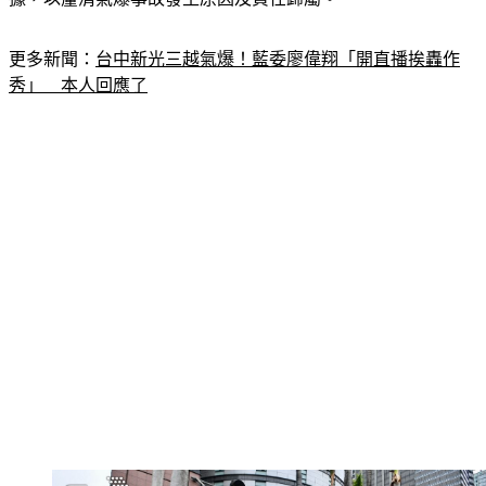
更多新聞：
台中新光三越氣爆！藍委廖偉翔「開直播挨轟作
秀」　本人回應了