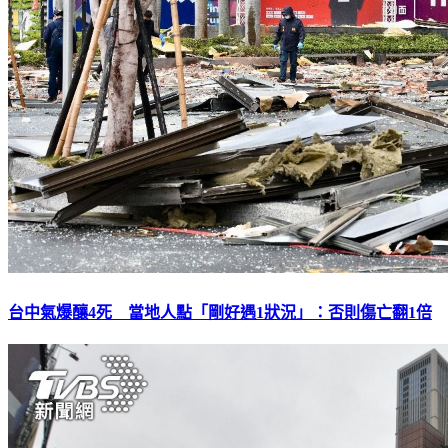
台中氣爆釀4死 當地人點「剛好遇1狀況」：否則傷亡翻1倍