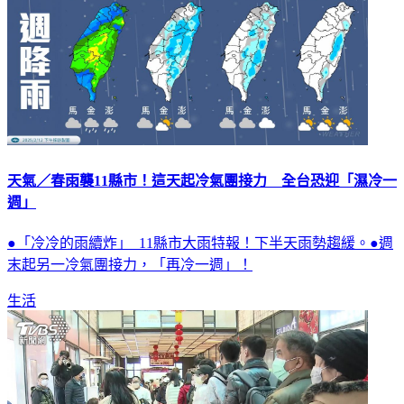
天氣／春雨襲11縣市！這天起冷氣團接力 全台恐迎「濕冷一
週」
●「冷冷的雨續炸」 11縣市大雨特報！下半天雨勢趨緩。●週
末起另一冷氣團接力，「再冷一週」！
生活