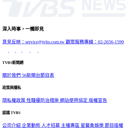
深入時事，一觸即見
意見反映：service@tvbs.com.tw
觀眾服務專線：02-2656-1599
TVBS新聞網
關於我們
56新聞台節目表
政策與隱私
隱私權政策
性騷擾防治措施
網站使用協定
版權宣告
認識 TVBS
公司介紹
企業動態
人才招募
主播專區
星藝象娛樂
節目版權