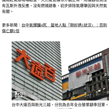
有瓦斯外洩反應，沒有燃燒跡象，初步排除氣爆肇因與天然氣
有關。
更多新聞：
台中氣爆釀4死　當地人點「剛好遇1狀況」：否則
傷亡翻1倍
台中大遠百與新光三越，分別為去年全台營業額季冠軍。