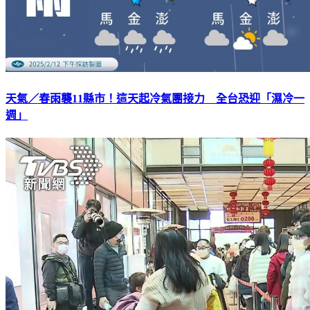
天氣／春雨襲11縣市！這天起冷氣團接力 全台恐迎「濕冷一
週」