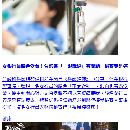
女銀行員臉色泛黃！急診醫「一眼識破」有問題 檢查竟是癌
急診科醫師魏智偉日前在節目《醫師好辣》中分享，他在銀行
辦事時，發現一名女行員的臉色「不太對勁」，眼白也有點泛
黃，便主動關心對方是否身體不適或有腹痛症狀。該名女行員
表示只有點疲累，魏智偉仍建議她務必到醫院接受檢查。事後
得知，這名女行員去醫院檢查確診罹患胰臟癌！
健康