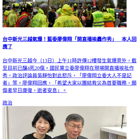
台中新光三越氣爆！藍委廖偉翔「開直播挨轟作秀」 本人回
應了
台中新光三越今（13日）上午11時許傳12樓發生氣爆意外，截
至目前已釀4死20傷。國民黨立委廖偉翔在現場開直播挨批作
秀，政治評論員吳靜怡對此怒斥，「廖偉翔立委大人不是記
者」等。廖偉翔回應，「希望大家以團結救災為首要職務，願
傷者早日康復，逝者安息」。
政治