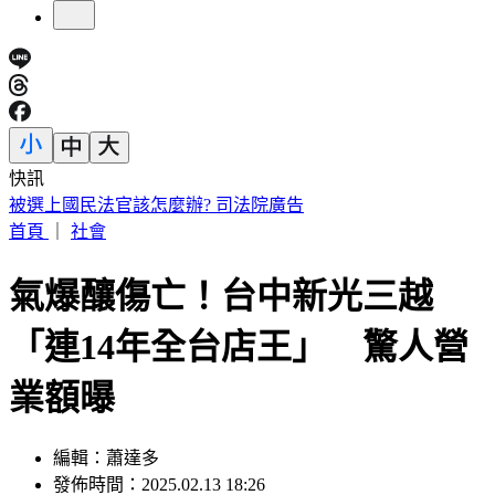
快訊
故宮南院小編爆紅！超有哏回覆連發 館方揭「神秘身分」
首頁
｜
社會
氣爆釀傷亡！台中新光三越
「連14年全台店王」 驚人營
業額曝
編輯：蕭達多
發佈時間：2025.02.13 18:26