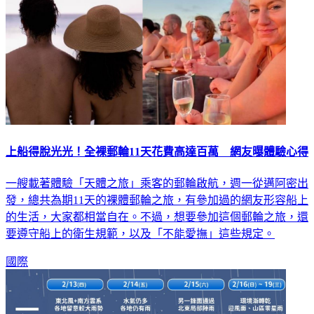
上船得脫光光！全裸郵輪11天花費高達百萬 網友曝體驗心得
一艘載著體驗「天體之旅」乘客的郵輪啟航，週一從邁阿密出
發，總共為期11天的裸體郵輪之旅，有參加過的網友形容船上
的生活，大家都相當自在。不過，想要參加這個郵輪之旅，還
要遵守船上的衛生規範，以及「不能愛撫」這些規定。
國際