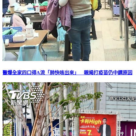
醫爆全家四口得A流「肺快咳出來」 親揭打疫苗仍中鏢原因