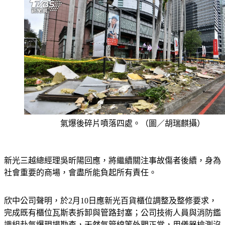
氣爆後碎片噴落四處。（圖／胡瑞麒攝）
新光三越總經理吳昕陽回應，將繼續關注事故傷者後續，身為
社會重要的商場，會盡所能負起所有責任。
欣中公司聲明，於2月10日應新光百貨櫃位調整及整修要求，
完成既有櫃位瓦斯表拆卸與管路封塞；公司技術人員與消防鑑
識組赴氣爆現場勘查，天然氣管線等外觀正常，用儀器檢測沒