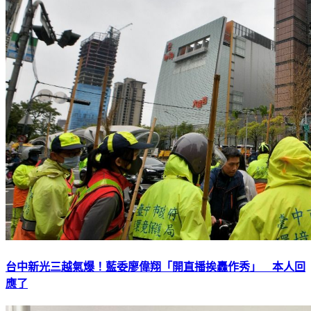
台中新光三越氣爆！藍委廖偉翔「開直播挨轟作秀」 本人回
應了