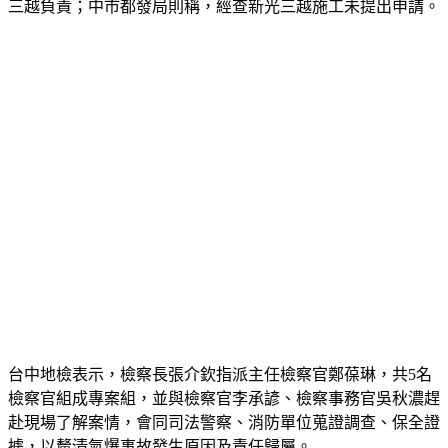
三越負責；中市都發局則稱，經查新光三越施工未提出申請。
台中地檢表示，檢察長張介欽指派主任檢察官鄭葆琳，共5名
檢察官組成專案組，並與檢察官李承諺、檢察事務官吳秋濃趕
赴現場了解案情，會同司法警察、消防單位蒐證調查、保全證
據，以釐清氣爆事故發生原因及責任歸屬。