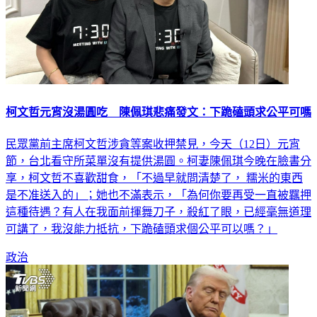
柯文哲元宵沒湯圓吃 陳佩琪悲痛發文：下跪磕頭求公平可嗎
民眾黨前主席柯文哲涉貪等案收押禁見，今天（12日）元宵
節，台北看守所菜單沒有提供湯圓。柯妻陳佩琪今晚在臉書分
享，柯文哲不喜歡甜食，「不過早就問清楚了， 糯米的東西
是不准送入的」；她也不滿表示，「為何你要再受一直被羈押
這種待遇？有人在我面前揮舞刀子，殺紅了眼，已經毫無道理
可講了，我沒能力抵抗，下跪磕頭求個公平可以嗎？」
政治