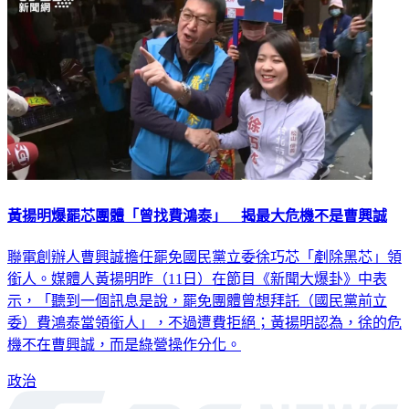
黃揚明爆罷芯團體「曾找費鴻泰」 揭最大危機不是曹興誠
聯電創辦人曹興誠擔任罷免國民黨立委徐巧芯「剷除黑芯」領
銜人。媒體人黃揚明昨（11日）在節目《新聞大爆卦》中表
示，「聽到一個訊息是說，罷免團體曾想拜託（國民黨前立
委）費鴻泰當領銜人」，不過遭費拒絕；黃揚明認為，徐的危
機不在曹興誠，而是綠營操作分化。
政治