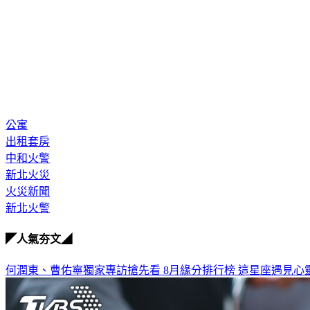
公寓
出租套房
中和火警
新北火災
火災新聞
新北火警
◤人氣夯文◢
何潤東、曹佑寧獨家專訪搶先看
8月緣分排行榜 這星座遇見心