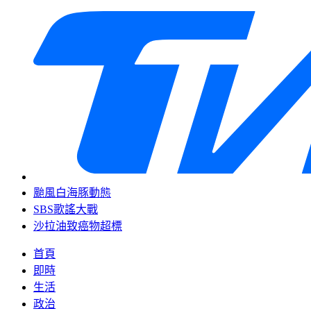
颱風白海豚動態
SBS歌謠大戰
沙拉油致癌物超標
首頁
即時
生活
政治