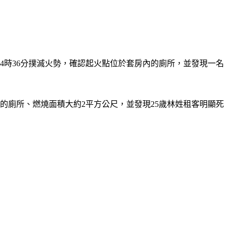
於4時36分撲滅火勢，確認起火點位於套房內的廁所，並發現一名
的廁所、燃燒面積大約2平方公尺，並發現25歲林姓租客明顯死