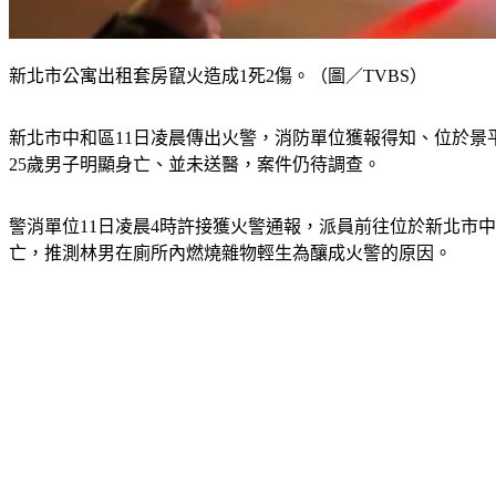
新北市公寓出租套房竄火造成1死2傷。（圖／TVBS）
新北市中和區11日凌晨傳出火警，消防單位獲報得知、位於景平
25歲男子明顯身亡、並未送醫，案件仍待調查。
警消單位11日凌晨4時許接獲火警通報，派員前往位於新北市
亡，推測林男在廁所內燃燒雜物輕生為釀成火警的原因。