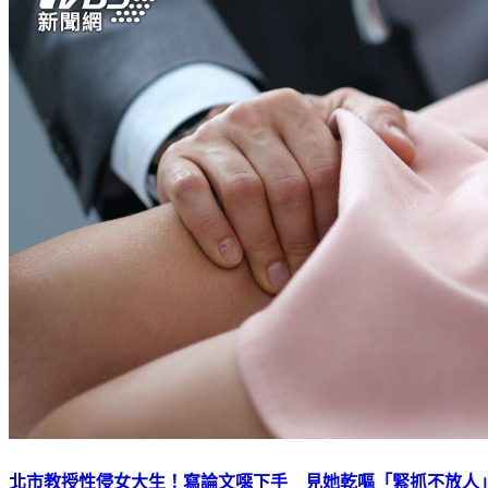
北市教授性侵女大生！寫論文噁下手 見她乾嘔「緊抓不放人