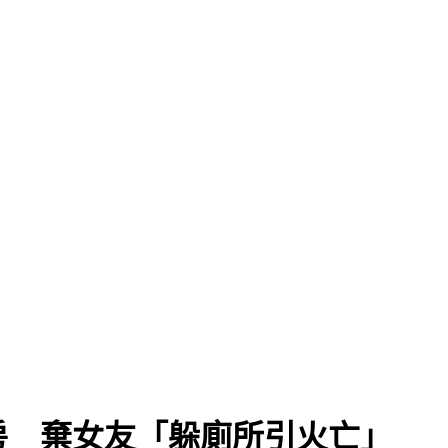
房 棄女友「躲廁所引火亡」