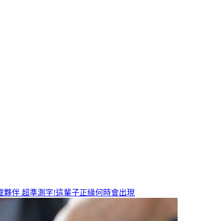
靈夥伴
超準測字!這輩子正緣何時會出現