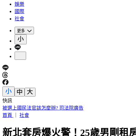
娛樂
國際
社會
更多
快訊
IU無預警召喚前男友 韓網替「她」心疼：很不舒服
首頁
｜
社會
新北套房爆火警！25歲男剛租