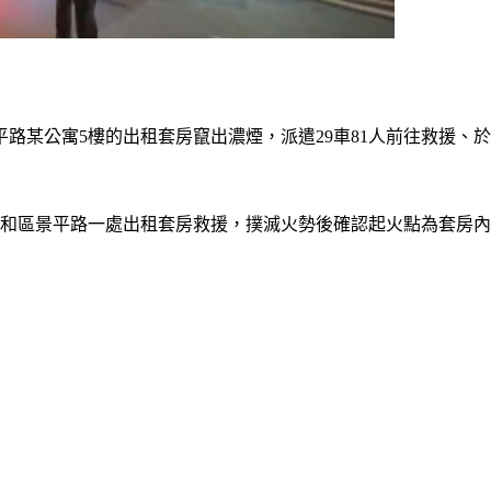
路某公寓5樓的出租套房竄出濃煙，派遣29車81人前往救援、
中和區景平路一處出租套房救援，撲滅火勢後確認起火點為套房內