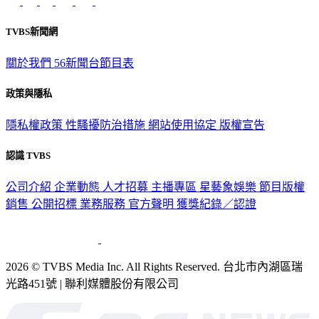
TVBS新聞網
關於我們
56新聞台節目表
政策與隱私
隱私權政策
性騷擾防治措施
網站使用協定
版權宣告
認識 TVBS
公司介紹
企業動態
人才招募
主播專區
星藝象娛樂
節目版權
銷售
公開招標
業務服務
官方聲明
獲獎紀錄／認證
2026 © TVBS Media Inc. All Rights Reserved. 台北市內湖區瑞
光路451號 | 聯利媒體股份有限公司