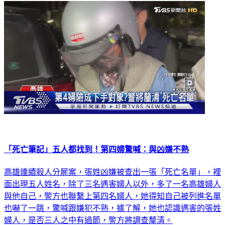
社會
「死亡筆記」五人都找到！第四婦驚喊：與凶嫌不熟
高雄連續殺人分屍案，張姓凶嫌被查出一張「死亡名單」，裡
面出現五人姓名，除了三名遇害婦人以外，多了一名高雄婦人
與他自己，警方也聯繫上第四名婦人，她得知自己被列進名單
也嚇了一跳，驚喊跟嫌犯不熟，據了解，她也認識遇害的張姓