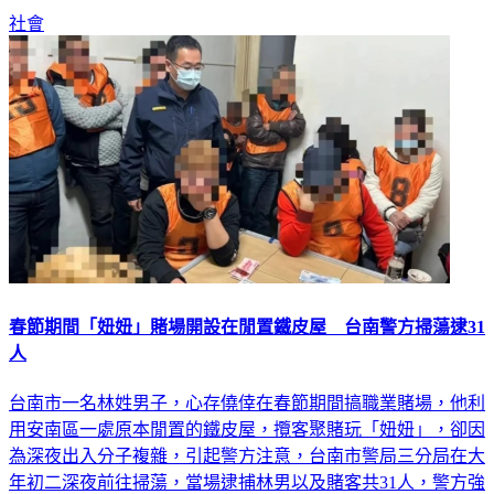
社會
春節期間「妞妞」賭場開設在閒置鐵皮屋 台南警方掃蕩逮31
人
台南市一名林姓男子，心存僥倖在春節期間搞職業賭場，他利
用安南區一處原本閒置的鐵皮屋，攬客聚賭玩「妞妞」，卻因
為深夜出入分子複雜，引起警方注意，台南市警局三分局在大
年初二深夜前往掃蕩，當場逮捕林男以及賭客共31人，警方強