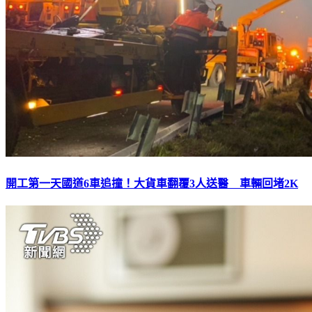
開工第一天國道6車追撞！大貨車翻覆3人送醫 車輛回堵2K