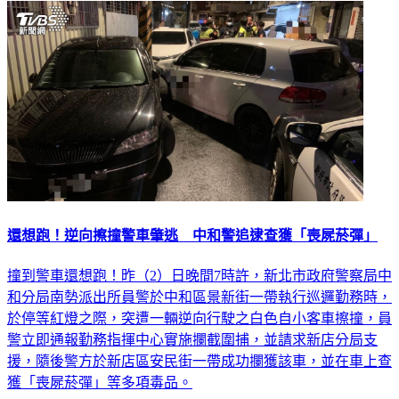
還想跑！逆向擦撞警車肇逃 中和警追逮查獲「喪屍菸彈」
撞到警車還想跑！昨（2）日晚間7時許，新北市政府警察局中
和分局南勢派出所員警於中和區景新街一帶執行巡邏勤務時，
於停等紅燈之際，突遭一輛逆向行駛之白色自小客車擦撞，員
警立即通報勤務指揮中心實施攔截圍捕，並請求新店分局支
援，隨後警方於新店區安民街一帶成功攔獲該車，並在車上查
獲「喪屍菸彈」等多項毒品。