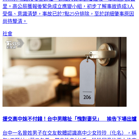
里。高公局獲報後緊急成立應變小組，初步了解事故造成3人
受傷、意識清楚，事故已於7點25分排除，至於詳細肇事原因
尚待釐清。
社會
援交高中妹不付錢！台中男瞎扯「愧對妻兒」 挨告下場出爐
台中一名曾姓男子在交友軟體認識高中少女玲玲（化名），稱