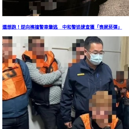
還想跑！逆向擦撞警車肇逃 中和警追逮查獲「喪屍菸彈」