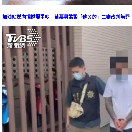
加油站逆向插隊爆爭吵 苗栗男譙警「他Ｘ的」二審改判無罪