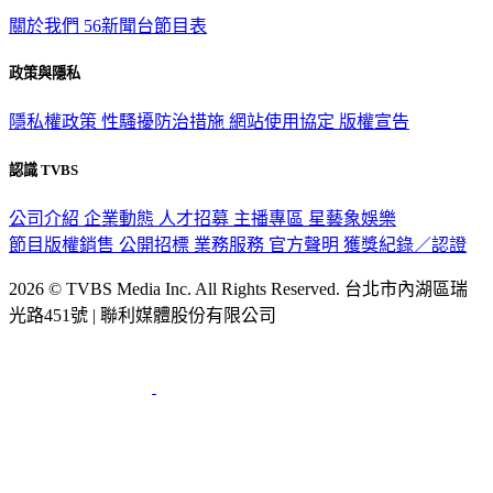
關於我們
56新聞台節目表
政策與隱私
隱私權政策
性騷擾防治措施
網站使用協定
版權宣告
認識 TVBS
公司介紹
企業動態
人才招募
主播專區
星藝象娛樂
節目版權銷售
公開招標
業務服務
官方聲明
獲獎紀錄／認證
2026 © TVBS Media Inc. All Rights Reserved. 台北市內湖區瑞
光路451號 | 聯利媒體股份有限公司