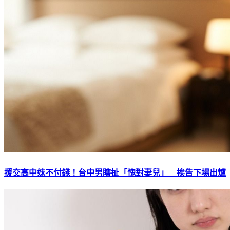
援交高中妹不付錢！台中男瞎扯「愧對妻兒」 挨告下場出爐