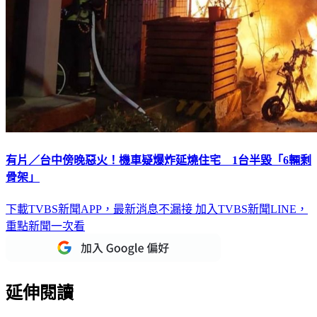
有片／台中傍晚惡火！機車疑爆炸延燒住宅 1台半毀「6輛剩
骨架」
下載TVBS新聞APP，最新消息不漏接
加入TVBS新聞LINE，
重點新聞一次看
延伸閱讀