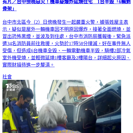
有片／台中傍晚惡火！機車疑爆炸延燒住宅 1台半毀「6輛剩
骨架」
台中市北區今（2）日傍晚發生一起嚴重火警，據張姓屋主表
示，疑似是屋外一輛機車因不明原因爆炸，接著全面燃燒，並
冒出恐怖黑煙，並波及到住處，台中市消防局獲報後，緊急派
遣34名消防員前往救援，火勢於17時58分撲滅，好在事件無人
受傷，但造成6台機車全毀、一輛電動機車半毀，騎樓2部冷氣
室外機受燒，並輕微延燒1樓客廳及2樓陽台，詳細起火原因、
實際財損待進一步釐清。
社會