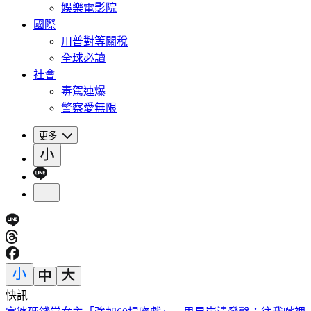
娛樂電影院
國際
川普對等關稅
全球必讀
社會
毒駕連爆
警察愛無限
更多
快訊