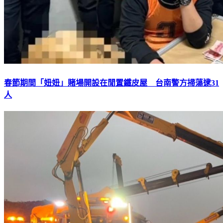
春節期間「妞妞」賭場開設在閒置鐵皮屋 台南警方掃蕩逮31
人