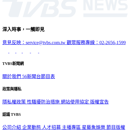
深入時事，一觸即見
意見反映：service@tvbs.com.tw
觀眾服務專線：02-2656-1599
TVBS新聞網
關於我們
56新聞台節目表
政策與隱私
隱私權政策
性騷擾防治措施
網站使用協定
版權宣告
認識 TVBS
公司介紹
企業動態
人才招募
主播專區
星藝象娛樂
節目版權