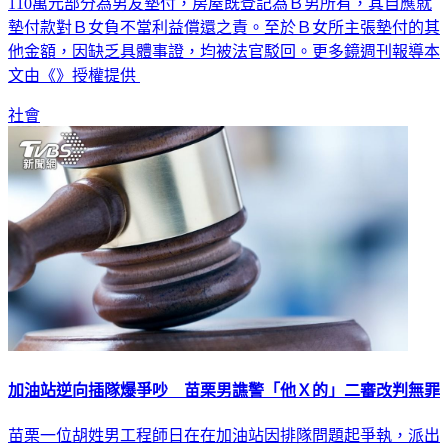
110萬元部分為男友墊付，房屋既登記為Ｂ男所有，其自應就
墊付款對Ｂ女負不當利益償還之責。至於Ｂ女所主張墊付的其
他金額，因缺乏具體事證，均被法官駁回。更多鏡週刊報導本
文由《》授權提供
社會
加油站逆向插隊爆爭吵 苗栗男譙警「他Ｘ的」二審改判無罪
苗栗一位胡姓男工程師日在在加油站因排隊問題起爭執，派出