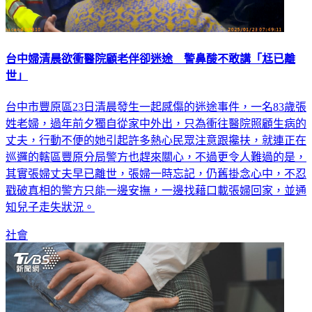
台中婦清晨欲衝醫院顧老伴卻迷途 警鼻酸不敢講「尪已離
世」
台中市豐原區23日清晨發生一起感傷的迷途事件，一名83歲張
姓老婦，過年前夕獨自從家中外出，只為衝往醫院照顧生病的
丈夫，行動不便的她引起許多熱心民眾注意跟攙扶，就連正在
巡邏的轄區豐原分局警方也趕來關心，不過更令人難過的是，
其實張婦丈夫早已離世，張婦一時忘記，仍舊掛念心中，不忍
戳破真相的警方只能一邊安撫，一邊找藉口載張婦回家，並通
知兒子走失狀況。
社會