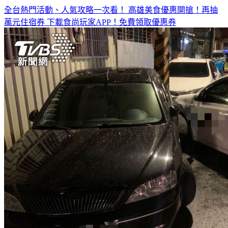
全台熱門活動、人氣攻略一次看！
高雄美食優惠開搶！再抽
萬元住宿券
下載食尚玩家APP！免費領取優惠券