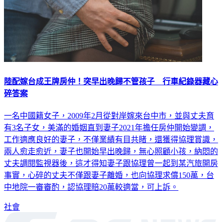
陸配嫁台成王牌房仲！突早出晚歸不管孩子 行車紀錄器藏心
碎答案
一名中國籍女子，2009年2月從對岸嫁來台中市，並與丈夫育
有3名子女，美滿的婚姻直到妻子2021年擔任房仲開始變調，
工作適應良好的妻子，不僅業績有目共睹，還獲得協理賞識，
兩人愈走愈近，妻子也開始早出晚歸，無心照顧小孩，納悶的
丈夫調閱監視器後，這才得知妻子跟協理曾一起到某汽旅開房
事實，心碎的丈夫不僅跟妻子離婚，也向協理求償150萬，台
中地院一審審酌，認協理賠20萬較適當，可上訴。
社會