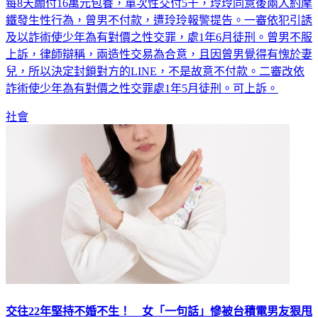
每8天願付16萬元包養，單次性交付5千，玲玲同意後兩人約摩
鐵發生性行為，曾男不付款，遭玲玲報警提告。一審依犯引誘
及以詐術使少年為有對價之性交罪，處1年6月徒刑。曾男不服
上訴，律師辯稱，兩造性交易為合意，且因曾男覺得有愧於妻
兒，所以決定封鎖對方的LINE，不是故意不付款。二審改依
詐術使少年為有對價之性交罪處1年5月徒刑。可上訴。
社會
交往22年堅持不婚不生！ 女「一句話」慘被台積電男友狠甩