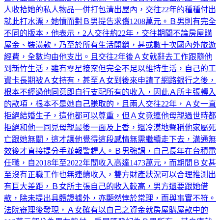
人收拾她的私人物品一併打包清出屋內，交往22年的種種付出
就此打水漂，她憤而對Ｂ男提告求償1208萬元。Ｂ男則有完全
不同的版本，他表示，2人交往約22年，交往期間不論房屋購
屋金、裝潢款，乃至於所有生活開銷，甚或數十次國內外旅遊
經費，全數均由他支出。且交往2年後Ａ女就辭去工作跟隨他
到新竹生活，雖有零星接案但完全不足以維持生活，自己的工
資卡長期被Ａ女持有，甚至Ａ女到後來申請了網路銀行之後，
根本不經過他同意即自行支配所有的收入，因此Ａ所主張轉入
的款項，根本不是她自己賺取的，且兩人交往22年，Ａ女一直
拒絕結婚生子，這他都可以尊重，但Ａ女竟連他母親過世時都
拒絕和他一同見母親最後一面及上香，還冷漠地聲稱他家屬死
亡跟她無關，這才讓他覺得這段感情無需繼續走下去，溝通無
效後才直接提分手並報警趕人。Ｂ男強調，自己長年在台積電
任職，自2018年至2022年間收入高達1473萬元，而期間Ｂ女甚
至沒有正職工作也無連續收入，雙方財產狀況可以合理推測出
有巨大差距，Ｂ女所主張自己的收入較高，男方還要跟她借
款，除未提出具體證據外，亦顯然悖於常理，而與事實不符。
法院審理後發現，Ａ女確有以自己之資金就房屋購屋款中的