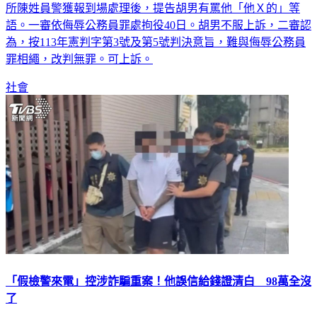
所陳姓員警獲報到場處理後，提告胡男有罵他「他Ｘ的」等
語。一審依侮辱公務員罪處拘役40日。胡男不服上訴，二審認
為，按113年憲判字第3號及第5號判決意旨，難與侮辱公務員
罪相繩，改判無罪。可上訴。
社會
「假檢警來電」控涉詐騙重案！他誤信給錢證清白 98萬全沒
了