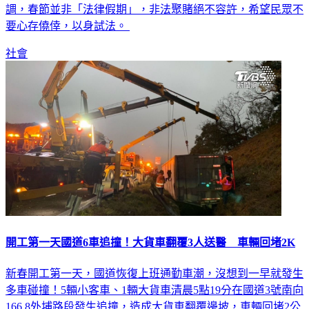
調，春節並非「法律假期」，非法聚賭絕不容許，希望民眾不
要心存僥倖，以身試法。
社會
開工第一天國道6車追撞！大貨車翻覆3人送醫 車輛回堵2K
新春開工第一天，國道恢復上班通勤車潮，沒想到一早就發生
多車碰撞！5輛小客車、1輛大貨車清晨5點19分在國道3號南向
166.8外埔路段發生追撞，造成大貨車翻覆邊坡，車輛回堵2公