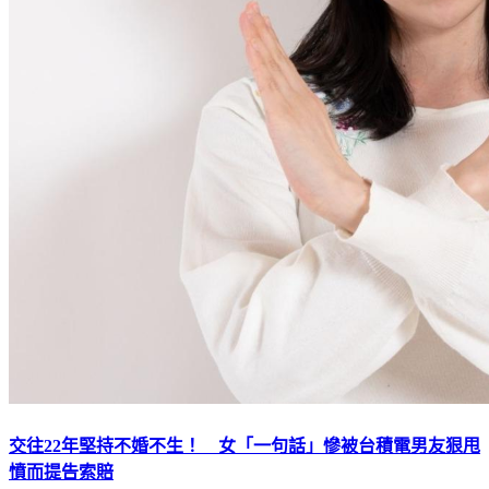
交往22年堅持不婚不生！ 女「一句話」慘被台積電男友狠甩
憤而提告索賠