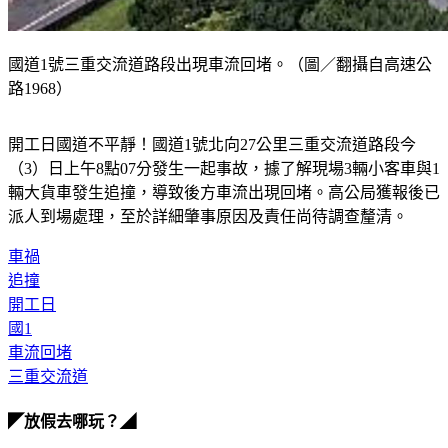
國道1號三重交流道路段出現車流回堵。（圖／翻攝自高速公
路1968）
開工日國道不平靜！國道1號北向27公里三重交流道路段今
（3）日上午8點07分發生一起事故，據了解現場3輛小客車與1
輛大貨車發生追撞，導致後方車流出現回堵。高公局獲報後已
派人到場處理，至於詳細肇事原因及責任尚待調查釐清。
車禍
追撞
開工日
國1
車流回堵
三重交流道
◤放假去哪玩？◢