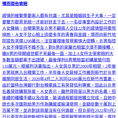
憤而提告索賠
感情的維繫需要兩人都有共識，尤其是婚姻與生子大事，一定
要雙方都意見統一才能好好走下去。一名從事室內設計工作的
Ａ女聲稱，台積電男友Ｂ男不顧兩人交往22年的感情堅持要甩
掉她，Ａ女不甘心賠上這麼多年的青春與金錢，憤而向新竹地
院提告求償1208萬元。法官審理後發現案情大逆轉，Ｂ男指控
Ａ女不僅堅持不婚不生，對B男的家屬也相當冷漠不願接觸，
連B男的母親過世都不見最後一面，加上A女所主張索賠的大
多數金額都拿不出證據，最後僅判B男需賠當初購屋墊付款
110萬元。根據判決書指出，Ａ女與Ｂ男於2000年相戀，2年後
Ｂ男就進入台積電工作，半年後Ａ女辭掉工作搬到新竹於Ｂ男
展開同居生活。2020年4月二人共同以680萬元在新竹市置產，
由於當時台灣銀行對台積電員工有房貸低利專案，因此以Ｂ男
名義貸款購買房屋。Ａ女表示，雖然貸款是以男方的名義，但
後續的種種手續以及改建、裝潢過程都是她獨立完成，且她中
途也多次匯款給男方作為購屋或裝潢使用，金額從數十萬到上
百萬不等，並非對該房屋沒有任何貢獻。但Ｂ卻在2022年9月2
日片面宣布與她斷絕所有關係，隨即報警將她趕出房屋，還找