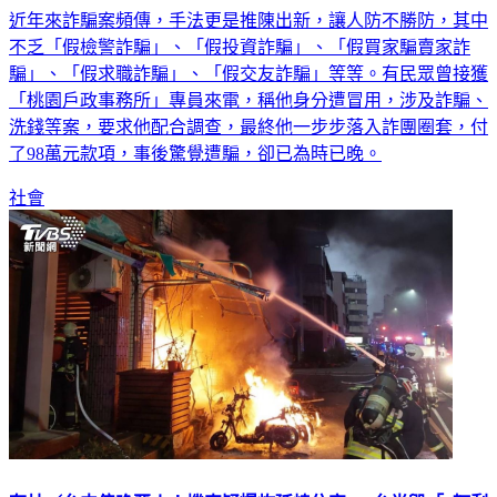
近年來詐騙案頻傳，手法更是推陳出新，讓人防不勝防，其中
不乏「假檢警詐騙」、「假投資詐騙」、「假買家騙賣家詐
騙」、「假求職詐騙」、「假交友詐騙」等等。有民眾曾接獲
「桃園戶政事務所」專員來電，稱他身分遭冒用，涉及詐騙、
洗錢等案，要求他配合調查，最終他一步步落入詐團圈套，付
了98萬元款項，事後驚覺遭騙，卻已為時已晚。
社會