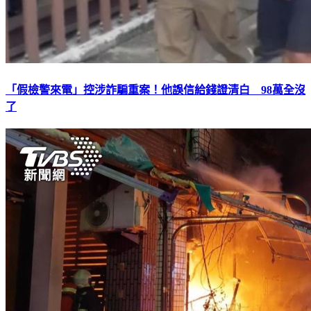
「假檢警來電」控涉詐騙重案！他誤信給錢證清白 98萬全沒
了