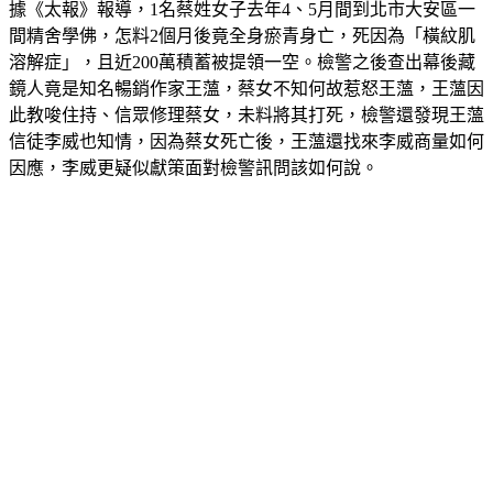
間精舍學佛，怎料2個月後竟全身瘀青身亡，死因為「橫紋肌
溶解症」，且近200萬積蓄被提領一空。檢警之後查出幕後藏
鏡人竟是知名暢銷作家王薀，蔡女不知何故惹怒王薀，王薀因
此教唆住持、信眾修理蔡女，未料將其打死，檢警還發現王薀
信徒李威也知情，因為蔡女死亡後，王薀還找來李威商量如何
因應，李威更疑似獻策面對檢警訊問該如何說。