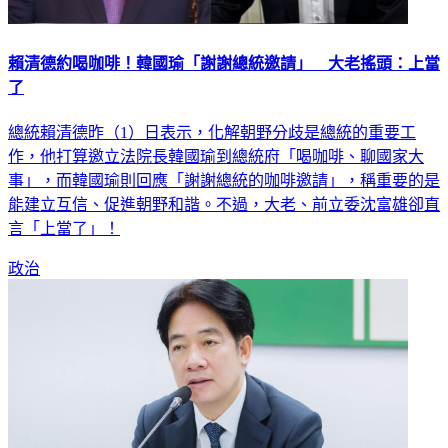
賴清德約喝咖啡！韓國瑜「謝謝總統邀請」 大老搖頭：上當
了
總統賴清德昨（1）日表示，化解朝野分歧是總統的重要工
作，他打算邀立法院長韓國瑜到總統府「喝咖啡、聊國家大
事」，而韓國瑜則回應「謝謝總統的咖啡邀請」，稱重要的是
能建立互信、促進朝野和諧。不過，大老、前立委沈富雄卻直
言「上當了」！
政治