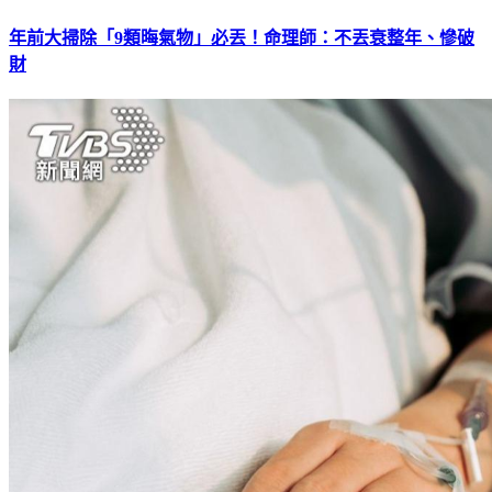
年前大掃除「9類晦氣物」必丟！命理師：不丟衰整年、慘破
財