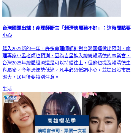
台灣國運出爐！命理師斷言「賴清德屬豬不好」：這時間點要
小心
踏入2025新的一年，許多命理師都針對台灣國運做出預測，命
理專家小孟老師也預測，因為吉星進入總統賴清德的事業宮，
台灣2025年總體經濟還是可以持續往上，但他也提及賴清德生
肖屬豬，今年恐運勢低迷，凡事必須低調小心，並提出股市震
盪大，10月後要特別注意。
生活