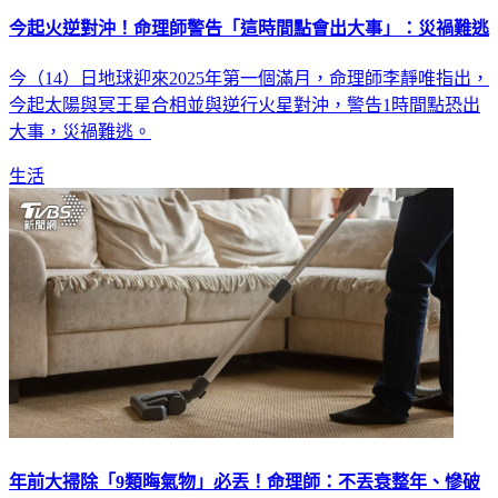
今起火逆對沖！命理師警告「這時間點會出大事」：災禍難逃
今（14）日地球迎來2025年第一個滿月，命理師李靜唯指出，
今起太陽與冥王星合相並與逆行火星對沖，警告1時間點恐出
大事，災禍難逃。
生活
年前大掃除「9類晦氣物」必丟！命理師：不丟衰整年、慘破
財