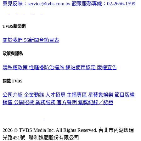
TVBS新聞網
關於我們
56新聞台節目表
政策與隱私
隱私權政策
性騷擾防治措施
網站使用協定
版權宣告
認識 TVBS
公司介紹
企業動態
人才招募
主播專區
星藝象娛樂
節目版權
銷售
公開招標
業務服務
官方聲明
獲獎紀錄／認證
2026 © TVBS Media Inc. All Rights Reserved. 台北市內湖區瑞
光路451號 | 聯利媒體股份有限公司