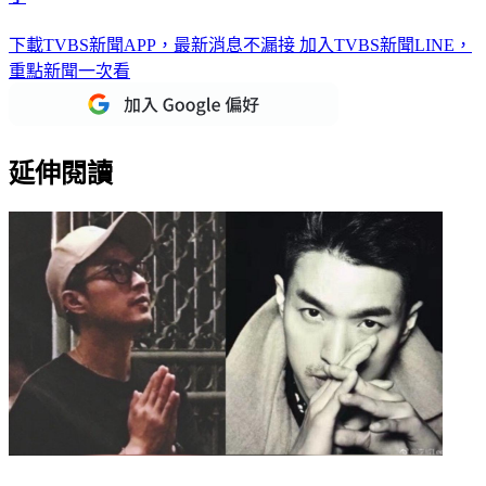
下載TVBS新聞APP，最新消息不漏接
加入TVBS新聞LINE，
重點新聞一次看
延伸閱讀
消失十年！李威驚捲「精舍命案」 影評人揭1關鍵：不寒而