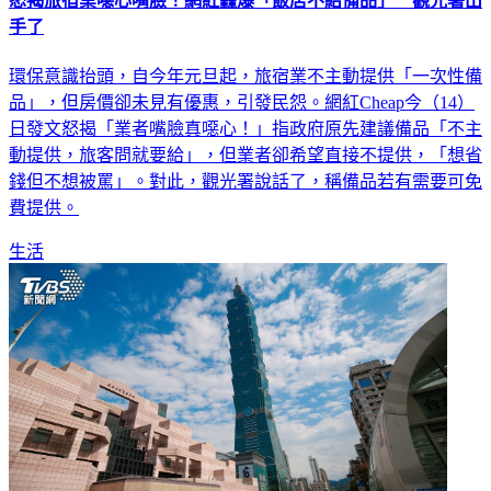
手了
環保意識抬頭，自今年元旦起，旅宿業不主動提供「一次性備
品」，但房價卻未見有優惠，引發民怨。網紅Cheap今（14）
日發文怒揭「業者嘴臉真噁心！」指政府原先建議備品「不主
動提供，旅客問就要給」，但業者卻希望直接不提供，「想省
錢但不想被罵」。對此，觀光署說話了，稱備品若有需要可免
費提供。
生活