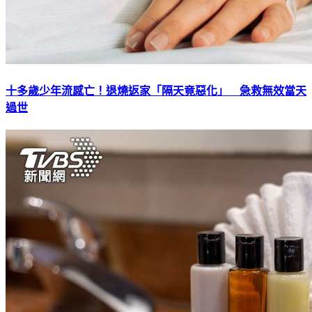
十多歲少年流感亡！退燒返家「隔天竟惡化」 急救無效當天
過世