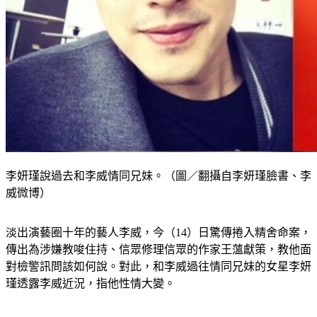
李妍瑾說過去和李威情同兄妹。（圖／翻攝自李妍瑾臉書、李
威微博）
淡出演藝圈十年的藝人李威，今（14）日驚傳捲入精舍命案，
傳出為涉嫌教唆住持、信眾修理信眾的作家王薀獻策，教他面
對檢警訊問該如何說。對此，和李威過往情同兄妹的女星李妍
瑾透露李威近況，指他性情大變。
據《太報》報導，1名蔡姓女子去年4、5月間到北市大安區一