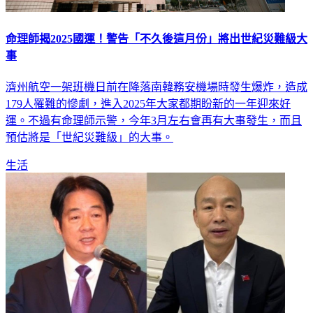
命理師揭2025國運！警告「不久後這月份」將出世紀災難級大
事
濟州航空一架班機日前在降落南韓務安機場時發生爆炸，造成
179人罹難的慘劇，進入2025年大家都期盼新的一年迎來好
運。不過有命理師示警，今年3月左右會再有大事發生，而且
預估將是「世紀災難級」的大事。
生活