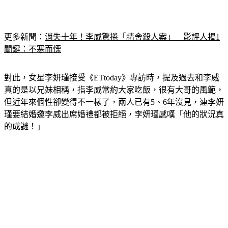
更多新聞：
消失十年！李威驚捲「精舍殺人案」　影評人揭1
關鍵：不寒而慄
對此，女星李妍瑾接受《ETtoday》專訪時，提及過去和李威
真的是以兄妹相稱，指李威常約大家吃飯，很有大哥的風範，
但近年來個性卻變得不一樣了，兩人已有5、6年沒見，連李妍
瑾要結婚邀李威出席婚禮都被拒絕，李妍瑾感嘆「他的狀況真
的成謎！」