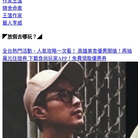
精舍命案
王薀作家
藝人李威
◤放假去哪玩？◢
全台熱門活動、人氣攻略一次看！
高雄美食優惠開搶！再抽
萬元住宿券
下載食尚玩家APP！免費領取優惠券