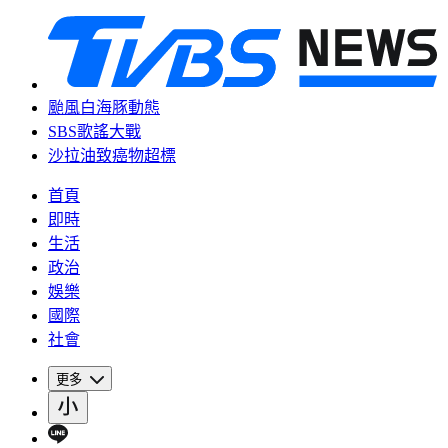
颱風白海豚動態
SBS歌謠大戰
沙拉油致癌物超標
首頁
即時
生活
政治
娛樂
國際
社會
更多