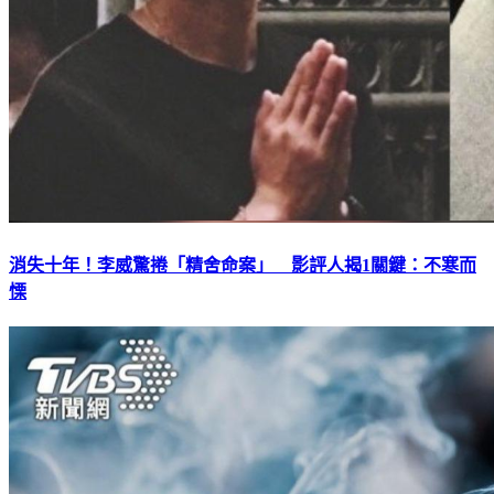
消失十年！李威驚捲「精舍命案」 影評人揭1關鍵：不寒而
慄