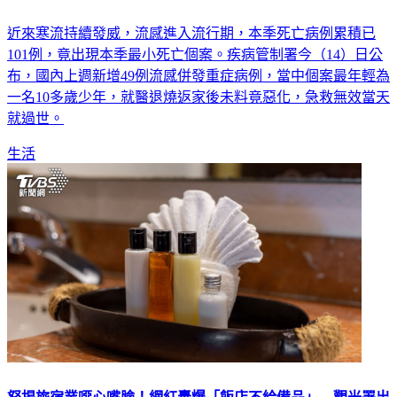
近來寒流持續發威，流感進入流行期，本季死亡病例累積已
101例，竟出現本季最小死亡個案。疾病管制署今（14）日公
布，國內上週新增49例流感併發重症病例，當中個案最年輕為
一名10多歲少年，就醫退燒返家後未料竟惡化，急救無效當天
就過世。
生活
怒揭旅宿業噁心嘴臉！網紅轟爆「飯店不給備品」 觀光署出