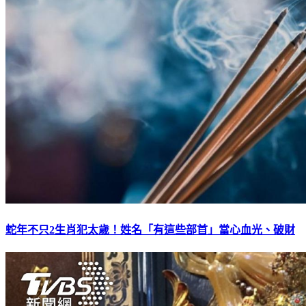
蛇年不只2生肖犯太歲！姓名「有這些部首」當心血光、破財