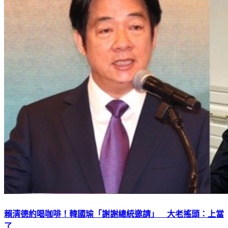
賴清德約喝咖啡！韓國瑜「謝謝總統邀請」 大老搖頭：上當
了