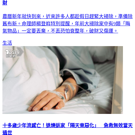
農曆新年就快到來，近來許多人都趁假日趕緊大掃除，準備除
舊布新。命理師楊登嵙特別提醒，年前大掃除家中有9類「晦
氣物品」一定要丟棄，不丟恐怕衰整年，破財又傷運。
生活
十多歲少年流感亡！退燒返家「隔天竟惡化」 急救無效當天
過世