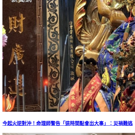
今起火逆對沖！命理師警告「這時間點會出大事」：災禍難逃