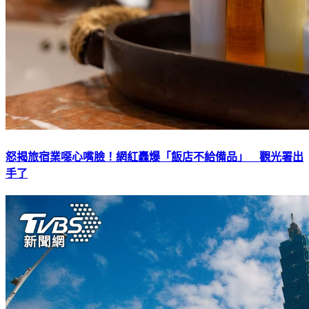
怒揭旅宿業噁心嘴臉！網紅轟爆「飯店不給備品」 觀光署出
手了