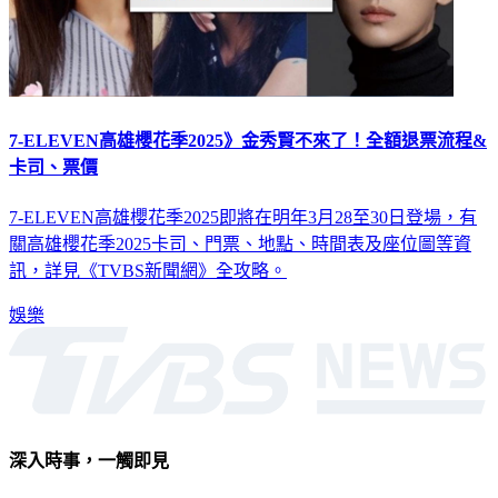
7-ELEVEN高雄櫻花季2025》金秀賢不來了！全額退票流程&
卡司、票價
7-ELEVEN高雄櫻花季2025即將在明年3月28至30日登場，有
關高雄櫻花季2025卡司、門票、地點、時間表及座位圖等資
訊，詳見《TVBS新聞網》全攻略。
娛樂
深入時事，一觸即見
意見反映：service@tvbs.com.tw
觀眾服務專線：02-2656-1599