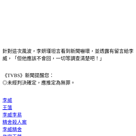
針對這次風波，李妍瑾坦言看到新聞嚇壞，並透露有留言給李
威，「但他應該不會回，一切等調查清楚吧！」
《TVBS》新聞提醒您：
◎未經判決確定，應推定為無罪。
李威
王薀
李威李易
精舍殺人案
李威精舍
作家王薀