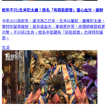
蛇年不只2生肖犯太歲！姓名「有這些部首」當心血光、破財
今年2025為蛇年，歲次為乙巳年，生肖以屬蛇、屬豬犯太歲，
需特別留意破財、是非或血光、車禍意外等。命理師楊登嵙更
示警，不只這2生肖，姓名中若藏有「這些部首」也得特別留
意。
生活