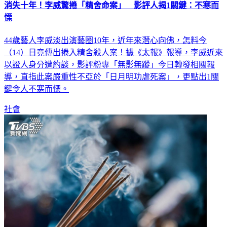
慄
44歲藝人李威淡出演藝圈10年，近年來潛心向佛，怎料今
（14）日竟傳出捲入精舍殺人案！據《太報》報導，李威近來
以證人身分遭約談，影評粉專「無影無蹤」今日轉發相關報
導，直指此案嚴重性不亞於「日月明功虐死案」，更點出1關
鍵令人不寒而慄。
社會