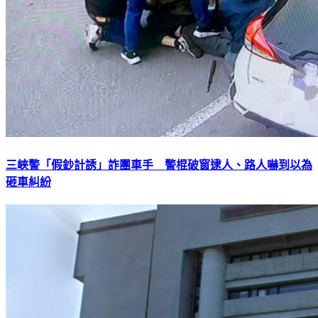
三峽警「假鈔計誘」詐團車手 警棍破窗逮人、路人嚇到以為
砸車糾紛