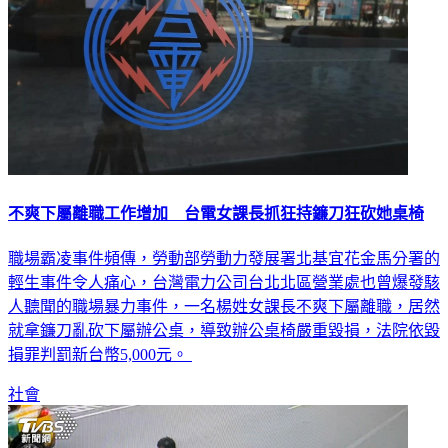
不爽下屬離職工作增加 台電女課長抓狂持鐮刀狂砍她桌椅
職場霸凌事件頻傳，勞動部勞動力發展署北基宜花金馬分署的
輕生事件令人痛心，台灣電力公司台北北區營業處也曾爆發駭
人聽聞的職場暴力事件，一名楊姓女課長不爽下屬離職，居然
就拿鐮刀亂砍下屬辦公桌，導致辦公桌椅嚴重毀損，法院依毀
損罪判罰新台幣5,000元。
社會