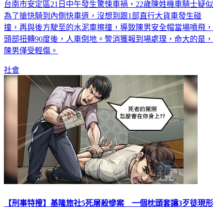
台南市安定區21日中午發生驚悚車禍，22歲陳姓機車騎士疑似
為了搶快騎到內側快車道，沒想到跟1部直行大貨車發生碰
撞，再與後方駛至的水泥車擦撞，導致陳男安全帽當場噴飛，
頭部扭轉90度後，人車倒地。警消獲報到場處理，命大的是，
陳男僅受輕傷。
社會
【刑事特搜】基隆旅社5死屠殺慘案 一個枕頭套讓3歹徒現形