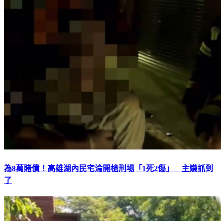
為8萬賭債！高雄湖內民宅淪開槍刑場「1死2傷」 主嫌抓到
了