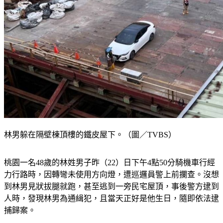
林男躲在隔壁棟頂樓的鐵皮屋下。（圖／TVBS）
桃園一名48歲的林姓男子昨（22）日下午4點50分騎機車行經
力行路時，因轉彎未使用方向燈，遭巡邏員警上前攔查。沒想
到林男見狀拔腿就跑，甚至逃到一旁民宅屋頂，事後警方逮到
人時，發現林男為通緝犯，且當天正好是他生日，隨即依法逮
捕歸案。