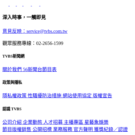
深入時事，一觸即見
意見反映：service@tvbs.com.tw
觀眾服務專線：02-2656-1599
TVBS新聞網
關於我們
56新聞台節目表
政策與隱私
隱私權政策
性騷擾防治措施
網站使用協定
版權宣告
認識 TVBS
公司介紹
企業動態
人才招募
主播專區
星藝象娛樂