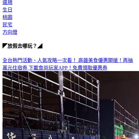
通緝犯
違規
生日
桃園
民宅
方向燈
◤放假去哪玩？◢
全台熱門活動、人氣攻略一次看！
高雄美食優惠開搶！再抽
萬元住宿券
下載食尚玩家APP！免費領取優惠券