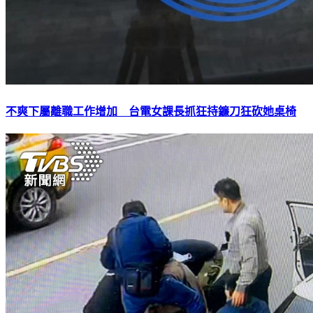
不爽下屬離職工作增加 台電女課長抓狂持鐮刀狂砍她桌椅