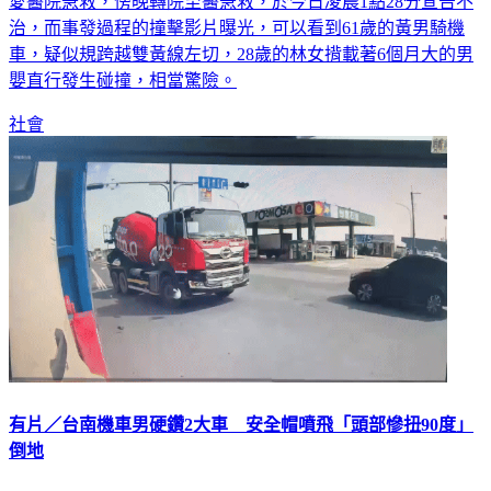
的是一名6個月大的男嬰當場沒了呼吸心跳，緊急送往大里仁
愛醫院急救，傍晚轉院至醫急救，於今日凌晨1點28分宣告不
治，而事發過程的撞擊影片曝光，可以看到61歲的黃男騎機
車，疑似規跨越雙黃線左切，28歲的林女揹載著6個月大的男
嬰直行發生碰撞，相當驚險。
社會
有片／台南機車男硬鑽2大車 安全帽噴飛「頭部慘扭90度」
倒地