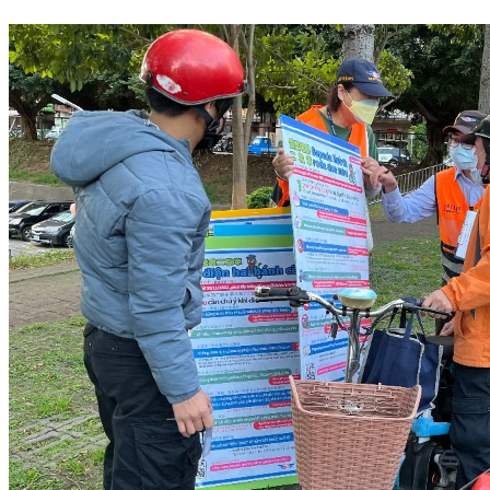
薄瓜瓜今辦婚宴！新竹南園現場畫面曝光 政治人物未受邀