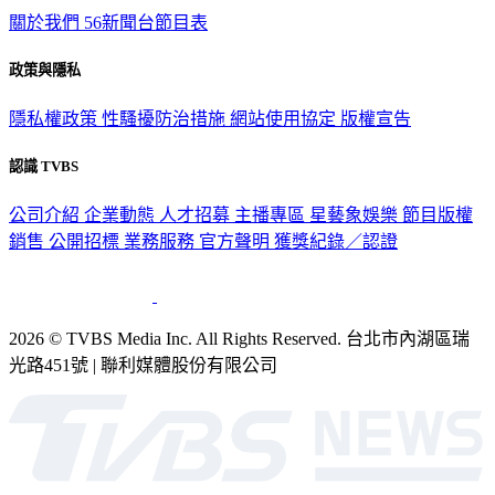
TVBS新聞網
關於我們
56新聞台節目表
政策與隱私
隱私權政策
性騷擾防治措施
網站使用協定
版權宣告
認識 TVBS
公司介紹
企業動態
人才招募
主播專區
星藝象娛樂
節目版權
銷售
公開招標
業務服務
官方聲明
獲獎紀錄／認證
2026 © TVBS Media Inc. All Rights Reserved. 台北市內湖區瑞
光路451號 | 聯利媒體股份有限公司