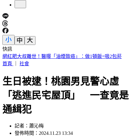
快訊
拜票突遭恐怖攻擊！台中里長被潑糞叫囂 請託不成竟酒後
發飆
首頁
｜
社會
生日被逮！桃園男見警心虛
「逃進民宅屋頂」 一查竟是
通緝犯
記者：蕭沁梅