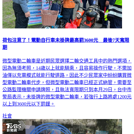
荷包注意了！電動自行車未掛牌最高罰3600元 最後7天寬限
期
微型電動二輪車是近期民眾選擇二輪交通工具中的熱門選項，
因為無須考照，14歲以上就能騎乘，且容易操作行駛，不需加
油僅以充電模式就能行駛道路，因此不少民眾家中紛紛購買微
型電動二輪車代步，但微型電動二輪車已經正式納管，需要至
公路監理機關申請牌照，且執法寬限期只到本月29日，台中市
警局表示，未掛牌的微型電動二輪車，若強行上路將處1200元
以上到3600元以下罰鍰。
社會