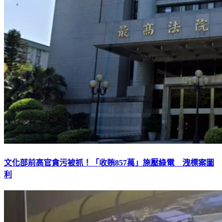
文化部前高官貪污被抓！「收賄857萬」施壓綠電 洩標案圖
利