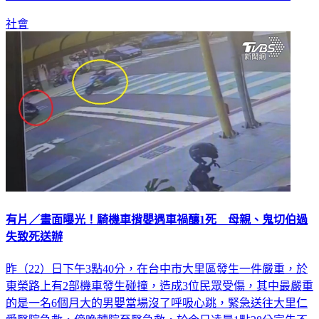
一、二審依收賄罪判刑3年8月，最高法院駁回上訴定讞。
社會
有片／畫面曝光！騎機車揹嬰遇車禍釀1死 母親、鬼切伯過
失致死送辦
昨（22）日下午3點40分，在台中市大里區發生一件嚴重，於
東榮路上有2部機車發生碰撞，造成3位民眾受傷，其中最嚴重