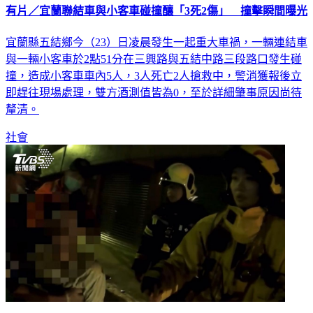
有片／宜蘭聯結車與小客車碰撞釀「3死2傷」 撞擊瞬間曝光
宜蘭縣五結鄉今（23）日凌晨發生一起重大車禍，一輛連結車
與一輛小客車於2點51分在三興路與五結中路三段路口發生碰
撞，造成小客車車內5人，3人死亡2人搶救中，警消獲報後立
即趕往現場處理，雙方酒測值皆為0，至於詳細肇事原因尚待
釐清。
社會