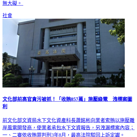
的車手拖下車逮捕。逮捕過程中，有員警手腳遭割傷，所幸並
無大礙。
社會
文化部前高官貪污被抓！「收賄857萬」施壓綠電 洩標案圖
利
前文化部文資局水下文化資產科長蕭銘彬向業者索賄以施壓離
岸風電開發商，使業者承包水下文資報告，另洩漏標案內容；