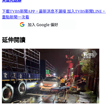
有片／畫面曝光！騎機車揹嬰遇車禍釀1死 母親、鬼切伯過
失致死送辦
下載TVBS新聞APP，最新消息不漏接
加入TVBS新聞LINE，
重點新聞一次看
延伸閱讀