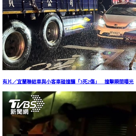
有片／宜蘭聯結車與小客車碰撞釀「3死2傷」 撞擊瞬間曝光