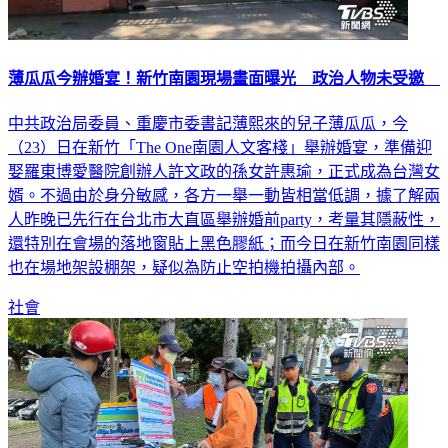
薄瓜瓜今辦婚宴！新竹南園現場畫面曝光 政治人物未受邀
中共政治局委員、重慶市委書記薄熙來的兒子薄瓜瓜，今
（23）日在新竹「The One南園人文客棧」舉辦婚宴，準備迎
娶羅東博愛醫院創辦人許文政的孫女許惠瑜，正式成為台灣女
婿。不過由於身分敏感，各方一舉一動皆相當低調，據了解兩
人昨晚已先行在台北市大直區舉辦婚前party，考量其隱蔽性，
還特別在會場的落地窗貼上黑色膠紙；而今日在新竹南園同樣
也在場地架設棚架，疑似為防止空拍機拍攝內部。
社會