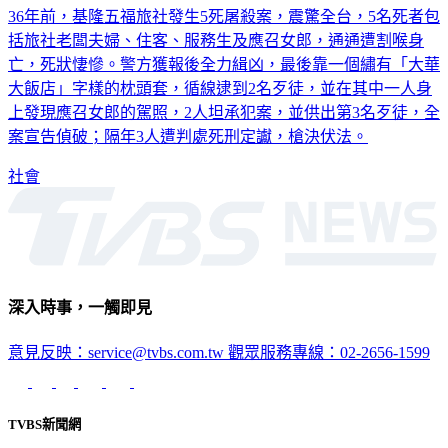
36年前，基隆五福旅社發生5死屠殺案，震驚全台，5名死者包
括旅社老闆夫婦、住客、服務生及應召女郎，通通遭割喉身
亡，死狀悽慘。警方獲報後全力緝凶，最後靠一個繡有「大華
大飯店」字樣的枕頭套，循線逮到2名歹徒，並在其中一人身
上發現應召女郎的駕照，2人坦承犯案，並供出第3名歹徒，全
案宣告偵破；隔年3人遭判處死刑定讞，槍決伏法。
社會
深入時事，一觸即見
意見反映：service@tvbs.com.tw
觀眾服務專線：02-2656-1599