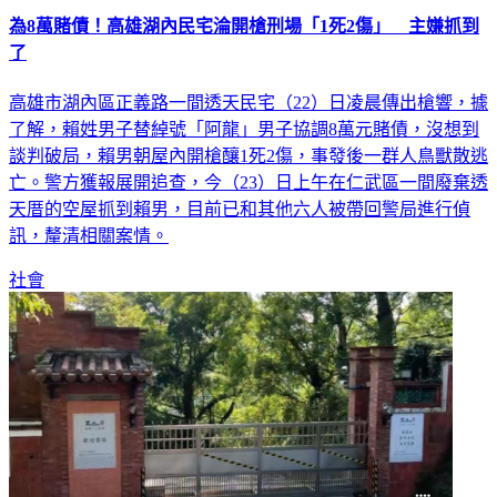
為8萬賭債！高雄湖內民宅淪開槍刑場「1死2傷」 主嫌抓到
了
高雄市湖內區正義路一間透天民宅（22）日凌晨傳出槍響，據
了解，賴姓男子替綽號「阿龍」男子協調8萬元賭債，沒想到
談判破局，賴男朝屋內開槍釀1死2傷，事發後一群人鳥獸散逃
亡。警方獲報展開追查，今（23）日上午在仁武區一間廢棄透
天厝的空屋抓到賴男，目前已和其他六人被帶回警局進行偵
訊，釐清相關案情。
社會