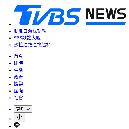
颱風白海豚動態
SBS歌謠大戰
沙拉油致癌物超標
首頁
即時
生活
政治
娛樂
國際
社會
更多