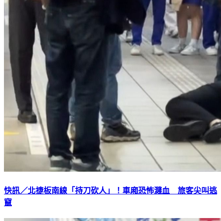
快訊／北捷板南線「持刀砍人」！車廂恐怖濺血 旅客尖叫逃
竄