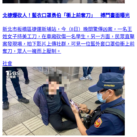
北捷爆砍人！藍衣口罩勇伯「衝上前奪刀」 搏鬥畫面曝光
新北市板橋區捷運新埔站，今（8日）晚間驚傳凶案，一名王
姓女子持美工刀，在車廂砍傷一名學生。另一方面，民眾直擊
案發現場，拍下影片上傳社群，可見一位藍外套口罩伯衝上前
奪刀，眾人一擁而上壓制。
社會