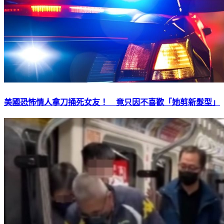
美國恐怖情人拿刀捅死女友！ 竟只因不喜歡「她剪新髮型」