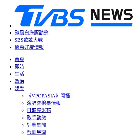
颱風白海豚動態
SBS歌謠大戰
優惠好康情報
首頁
即時
生活
政治
娛樂
《VPOPASIA》開播
演唱會搶票情報
日韓爆米花
歌手動態
綜藝星聞
戲劇星聞