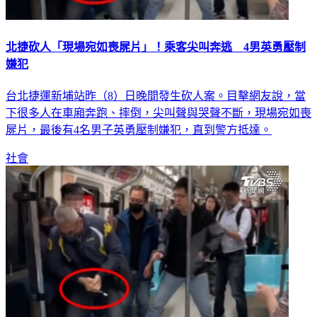
北捷砍人「現場宛如喪屍片」！乘客尖叫奔逃 4男英勇壓制
嫌犯
台北捷運新埔站昨（8）日晚間發生砍人案。目擊網友說，當
下很多人在車廂奔跑、摔倒，尖叫聲與哭聲不斷，現場宛如喪
屍片，最後有4名男子英勇壓制嫌犯，直到警方抵達。
社會