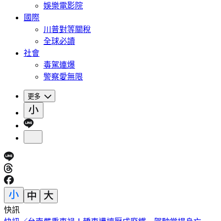
娛樂電影院
國際
川普對等關稅
全球必讀
社會
毒駕連爆
警察愛無限
更多
快訊