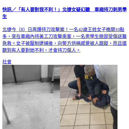
快訊／「有人要對我不利！」北捷女疑幻聽 車廂持刀刺男學
生
北捷今（8）日再爆持刀攻擊案！一名42歲王姓女子晚間10點
多，突在車廂內持美工刀攻擊乘客，一名男學生臉部受傷送醫
急救。女子被壓制逮捕後，向警方供稱感覺被人跟蹤，而且還
聽到有人要對她不利，才會持刀傷人。
社會