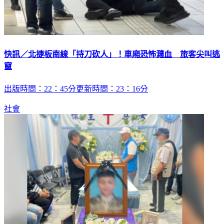
快訊／北捷板南線「持刀砍人」！車廂恐怖濺血 旅客尖叫逃
竄
出版時間：22：45分更新時間：23：16分
社會