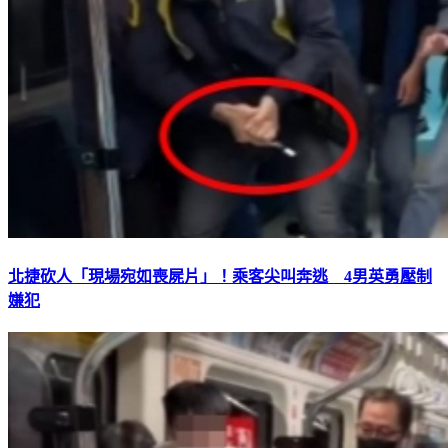
北捷砍人「現場宛如喪屍片」！乘客尖叫奔逃 4男英勇壓制
嫌犯