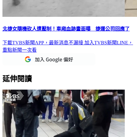
北捷女隨機砍人遭壓制！車廂血跡畫面曝 捷運公司回應了
下載TVBS新聞APP，最新消息不漏接
加入TVBS新聞LINE，
重點新聞一次看
延伸閱讀