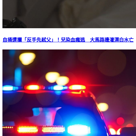
自捅遭攔「反手先弒父」！兒染血瘋逃 大馬路邊灌漂白水亡