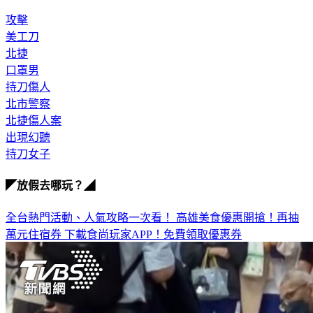
攻擊
美工刀
北捷
口罩男
持刀傷人
北市警察
北捷傷人案
出現幻聽
持刀女子
◤放假去哪玩？◢
全台熱門活動、人氣攻略一次看！
高雄美食優惠開搶！再抽
萬元住宿券
下載食尚玩家APP！免費領取優惠券