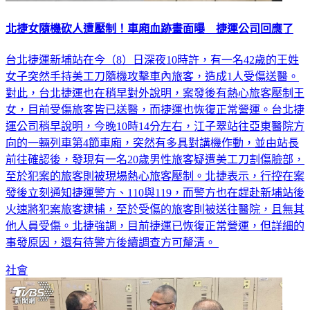
北捷女隨機砍人遭壓制！車廂血跡畫面曝 捷運公司回應了
台北捷運新埔站在今（8）日深夜10時許，有一名42歲的王姓
女子突然手持美工刀隨機攻擊車內旅客，造成1人受傷送醫。
對此，台北捷運也在稍早對外說明，案發後有熱心旅客壓制王
女，目前受傷旅客皆已送醫，而捷運也恢復正常營運。台北捷
運公司稍早說明，今晚10時14分左右，江子翠站往亞東醫院方
向的一輛列車第4節車廂，突然有多具對講機作動，並由站長
前往確認後，發現有一名20歲男性旅客疑遭美工刀割傷臉部，
至於犯案的旅客則被現場熱心旅客壓制。北捷表示，行控在案
發後立刻通知捷運警方、110與119，而警方也在趕赴新埔站後
火速將犯案旅客逮捕，至於受傷的旅客則被送往醫院，且無其
他人員受傷。北捷強調，目前捷運已恢復正常營運，但詳細的
事發原因，還有待警方後續調查方可釐清。
社會