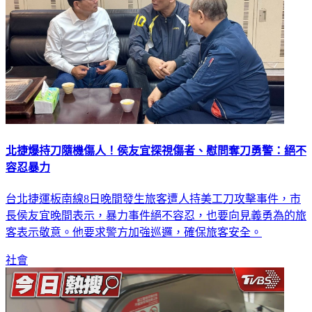
北捷爆持刀隨機傷人！侯友宜探視傷者、慰問奪刀勇警：絕不
容忍暴力
台北捷運板南線8日晚間發生旅客遭人持美工刀攻擊事件，市
長侯友宜晚間表示，暴力事件絕不容忍，也要向見義勇為的旅
客表示敬意。他要求警方加強巡邏，確保旅客安全。
社會