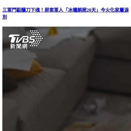
三軍鬥毆釀刀下魂！屏東軍人「冰櫃躺屍28天」今火化家屬淚
別