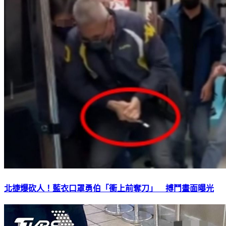
北捷爆砍人！藍衣口罩勇伯「衝上前奪刀」 搏鬥畫面曝光