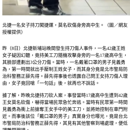
北捷一名女子持刀闖捷運，莫名砍傷身旁高中生。（圖／網友
授權提供）
昨（8日）北捷新埔站晚間發生持刀傷人事件，一名42歲王姓
女子疑因幻聽，竟持美工刀隨機攻擊身旁的一名17歲高中生，
其臉部遭劃出3公分刀傷。當時，一名戴著口罩的男子見義勇
為，第一時間就出手壓制王姓女子，而其身分竟是北市警局防
治科警務正薛先得。薛先得事後也透露自己問王女持刀傷人理
由，女子竟回嗆「一句話」後，就再也不說話。
據了解，昨晚北捷持刀砍人案，事發當時17歲高中生遭到42歲
王女莫名砍傷，嚇得當場民眾急忙奔逃。當時有民眾第一時間
見義勇為衝上前搶奪王女手中的美工刀，並將她控制在車門附
近。而事後該位「戴口罩的男子」真實身分也曝光，竟是台北