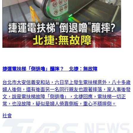
捷運電扶梯「倒退嚕」釀摔？ 北捷：無故障
台北市大安信義安和站，六日早上發生電扶梯意外，八十多歲
婦人後倒，還有後面另一名同行親友也跟著摔落，家人事後發
文，說是電扶梯故障「倒退嚕」，北捷回應，電扶梯一切正
常，也沒故障，疑似是婦人倚靠側板，重心不穩摔倒。
社會