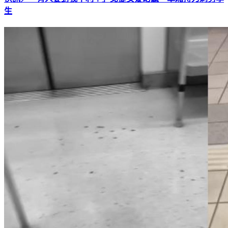
快訊／「有人要對我不利！」北捷女疑幻聽 車廂持刀刺男學
生