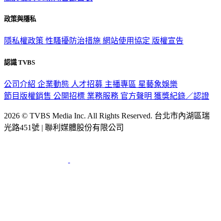
關於我們
56新聞台節目表
政策與隱私
隱私權政策
性騷擾防治措施
網站使用協定
版權宣告
認識 TVBS
公司介紹
企業動態
人才招募
主播專區
星藝象娛樂
節目版權銷售
公開招標
業務服務
官方聲明
獲獎紀錄／認證
2026 © TVBS Media Inc. All Rights Reserved. 台北市內湖區瑞
光路451號 | 聯利媒體股份有限公司