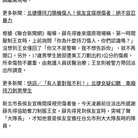
市警局防治科警務正薛先得，其見有其他警察到場處理，便低
調離開現場。
更多新聞：
北捷爆持刀隨機傷人！侯友宜探視傷者：絕不容忍
暴力
根據《聯合新聞網》報導，薛先得後來還原現場稱，第一時間
壓制王女時，上前詢問「你為什麼持刀傷人，你們認識嗎？」
沒想到王女僅回了「你又不是警察，我不想告訴你」，就不再
開口。另外，17歲男學生臉部遭美工刀劃出約3公分的傷痕，
所幸傷勢不嚴重，由救護人員送醫治療；王女則被警方帶回派
出所調查。
更多新聞：
快訊／「有人要對我不利！」北捷女疑幻聽　車廂
持刀刺男學生
新北市長侯友宜晚間探視完傷者後，今天凌晨前往派出所感謝
薛先得協助奪刀制服王女。薛先得見到侯友宜時，突喊了聲
「大隊長」，才知他曾是侯友宜擔任台北市刑大大隊長時的隊
員。