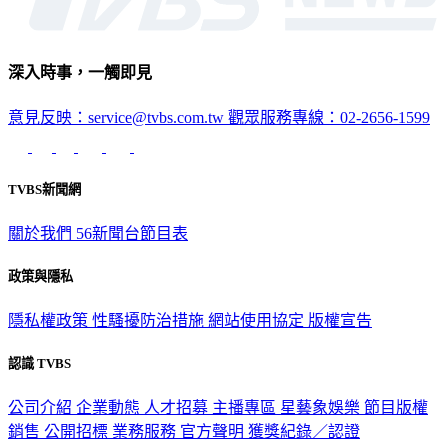
深入時事，一觸即見
意見反映：service@tvbs.com.tw
觀眾服務專線：02-2656-1599
TVBS新聞網
關於我們
56新聞台節目表
政策與隱私
隱私權政策
性騷擾防治措施
網站使用協定
版權宣告
認識 TVBS
公司介紹
企業動態
人才招募
主播專區
星藝象娛樂
節目版權