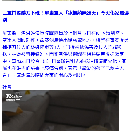
三軍鬥毆釀刀下魂！屏東軍人「冰櫃躺屍28天」今火化家屬淚
別
屏東縣一名洪姓海軍陸戰隊員於上個月12日在KTV遭到陸、
空軍人圍毆刺死，命案消息傳出後震驚地方。檢警在事發後逮
捕持刀殺人的林姓陸軍等3人，訊後被依傷害及殺人等罪移
送，林嫌被聲押獲准。而死者洪男遺體在相驗結束後送返家
中，事隔28日於今（8）日舉辦告別式並送往殯儀館火化，家
屬也在洪男的臉書上哀痛告別，表示「摯愛的孩子已蒙主恩
召」，感謝這段時間大家的關心及慰問。
社會