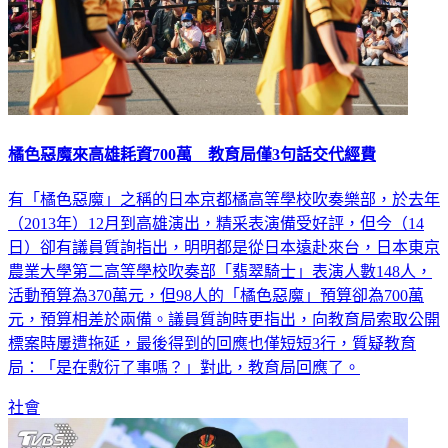
橘色惡魔來高雄耗資700萬 教育局僅3句話交代經費
有「橘色惡魔」之稱的日本京都橘高等學校吹奏樂部，於去年
（2013年）12月到高雄演出，精采表演備受好評，但今（14
日）卻有議員質詢指出，明明都是從日本遠赴來台，日本東京
農業大學第二高等學校吹奏部「翡翠騎士」表演人數148人，
活動預算為370萬元，但98人的「橘色惡魔」預算卻為700萬
元，預算相差於兩備。議員質詢時更指出，向教育局索取公開
標案時屢遭拖延，最後得到的回應也僅短短3行，質疑教育
局：「是在敷衍了事嗎？」對此，教育局回應了。
社會