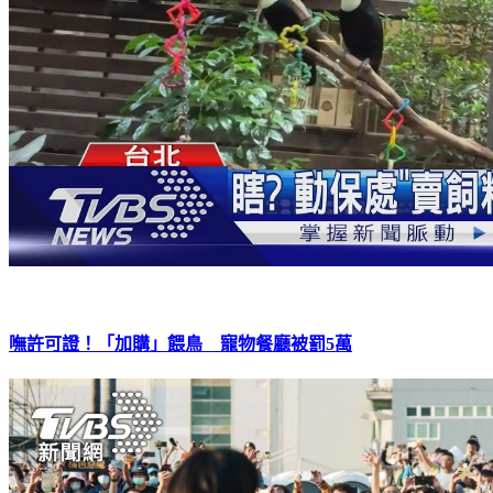
嘸許可證！「加購」餵鳥 寵物餐廳被罰5萬