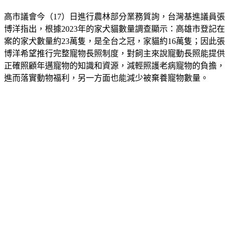
高市議會今（17）日進行農林部分業務質詢，台灣基進議員張
博洋指出，根據2023年的家犬貓數量調查顯示：高雄市登記在
案的家犬數量約23萬隻，是全台之冠，家貓約16萬隻；因此張
博洋希望推行完整寵物長照制度，對飼主來說寵動長照能提供
正確照顧年邁寵物的知識和資源，減輕照護老病寵物的負擔，
進而落實動物福利，另一方面也能減少被棄養寵物數量。