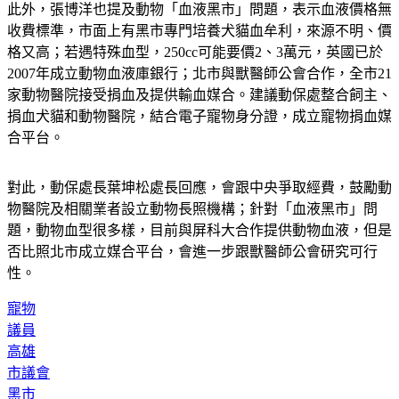
此外，張博洋也提及動物「血液黑市」問題，表示血液價格無
收費標準，市面上有黑市專門培養犬貓血牟利，來源不明、價
格又高；若遇特殊血型，250cc可能要價2、3萬元，英國已於
2007年成立動物血液庫銀行；北市與獸醫師公會合作，全市21
家動物醫院接受捐血及提供輸血媒合。建議動保處整合飼主、
捐血犬貓和動物醫院，結合電子寵物身分證，成立寵物捐血媒
合平台。
對此，動保處長葉坤松處長回應，會跟中央爭取經費，鼓勵動
物醫院及相關業者設立動物長照機構；針對「血液黑市」問
題，動物血型很多樣，目前與屏科大合作提供動物血液，但是
否比照北市成立媒合平台，會進一步跟獸醫師公會研究可行
性。
寵物
議員
高雄
市議會
黑市