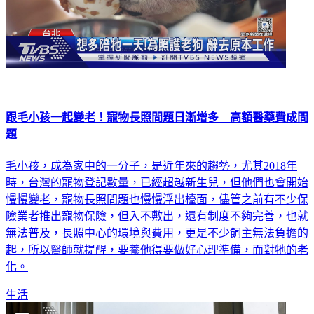
跟毛小孩一起變老！寵物長照問題日漸增多 高額醫藥費成問
題
毛小孩，成為家中的一分子，是近年來的趨勢，尤其2018年
時，台灣的寵物登記數量，已經超越新生兒，但他們也會開始
慢慢變老，寵物長照問題也慢慢浮出檯面，儘管之前有不少保
險業者推出寵物保險，但入不敷出，還有制度不夠完善，也就
無法普及，長照中心的環境與費用，更是不少飼主無法負擔的
起，所以醫師就提醒，要養他得要做好心理準備，面對牠的老
化。
生活