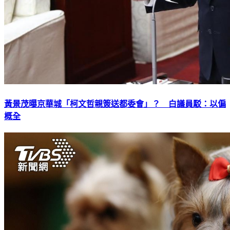
黃景茂曝京華城「柯文哲親簽送都委會」？ 白議員駁：以偏
概全