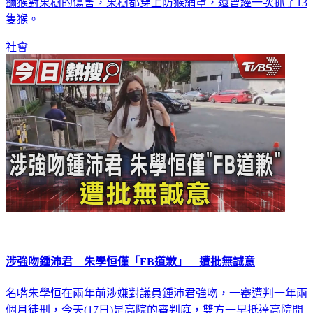
獼猴對果樹的傷害，果樹都穿上防猴網罩，還曾經一次抓了13
隻猴。
社會
涉強吻鍾沛君 朱學恒僅「FB道歉」 遭批無誠意
名嘴朱學恒在兩年前涉嫌對議員鍾沛君強吻，一審遭判一年兩
個月徒刑，今天(17日)是高院的審判庭，雙方一早抵達高院開