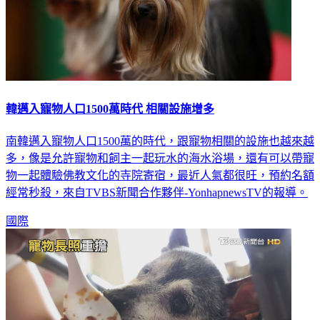
韓邁入寵物人口1500萬時代 相關設施增多
南韓邁入寵物人口1500萬的時代，跟寵物相關的設施也越來越
多，像是允許寵物和飼主一起玩水的海水浴場，還有可以帶寵
物一起體驗佛教文化的寺院寄宿，最近人氣都很旺，預約名額
經常秒殺，來自TVBS新聞合作夥伴-YonhapnewsTV的報導。
國際