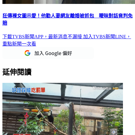
狂傳裸女圖示愛！他勸人妻網友離婚被抓包 曖昧對話竟判免
賠
下載TVBS新聞APP，最新消息不漏接
加入TVBS新聞LINE，
重點新聞一次看
延伸閱讀