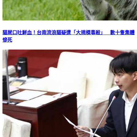
貓屍口吐鮮血！台南流浪貓疑遭「大規模毒殺」 數十隻集體
慘死