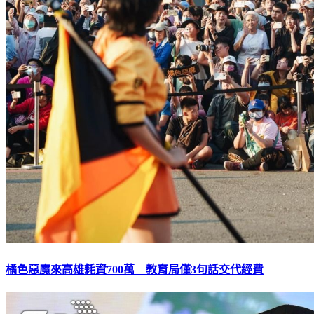
橘色惡魔來高雄耗資700萬 教育局僅3句話交代經費