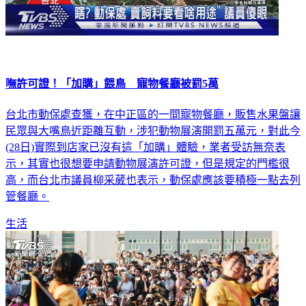
嘸許可證！「加購」餵鳥 寵物餐廳被罰5萬
台北市動保處查獲，在中正區的一間寵物餐廳，販售水果盤讓
民眾與大嘴鳥近距離互動，涉犯動物展演開罰五萬元，對此今
(28日)實際到店家已沒有這「加購」體驗，業者受訪無奈表
示，其實也很想要申請動物展演許可證，但是規定的門檻很
高，而台北市議員柳采葳也表示，動保處應該要積極一點去列
管餐廳。
生活