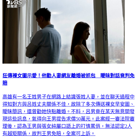
狂傳裸女圖示愛！他勸人妻網友離婚被抓包 曖昧對話竟判免
賠
高雄有一名王姓男子在網路上結識張姓人妻，並在聊天過程中
得知對方與呂姓丈夫關係不佳，故除了多次傳送裸女早安圖、
曖昧簡訊，還曾勸她快點離婚。不料，呂男竟在某天無意間發
現這些訊息，氣得向王男提告求償50萬元。此案經一審法院審
理後，認為王男與張女純屬口語上的打情罵俏，無法認定2人
有越矩關係，故判王男免賠，全案可上訴。