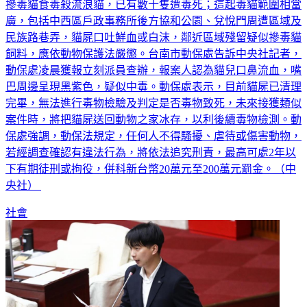
摻毒貓食毒殺流浪貓，已有數十隻遭毒死；這起毒貓範圍相當
廣，包括中西區戶政事務所後方協和公園、兌悅門周遭區域及
民族路巷弄，貓屍口吐鮮血或白沫，鄰近區域殘留疑似摻毒貓
飼料，應依動物保護法嚴懲。台南市動保處告訴中央社記者，
動保處凌晨獲報立刻派員查辦，報案人認為貓兒口鼻流血，嘴
巴周邊呈現黑紫色，疑似中毒。動保處表示，目前貓屍已清理
完畢，無法進行毒物檢驗及判定是否毒物致死，未來接獲類似
案件時，將把貓屍送回動物之家冰存，以利後續毒物檢測。動
保處強調，動保法規定，任何人不得騷擾、虐待或傷害動物，
若經調查確認有違法行為，將依法追究刑責，最高可處2年以
下有期徒刑或拘役，併科新台幣20萬元至200萬元罰金。（中
央社）
社會