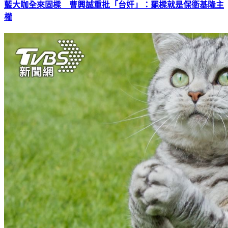
藍大咖全來固樑 曹興誠重批「台奸」：罷樑就是保衛基隆主
權