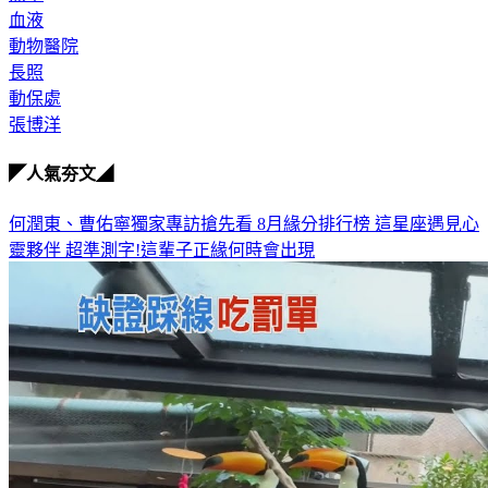
血液
動物醫院
長照
動保處
張博洋
◤人氣夯文◢
何潤東、曹佑寧獨家專訪搶先看
8月緣分排行榜 這星座遇見心
靈夥伴
超準測字!這輩子正緣何時會出現