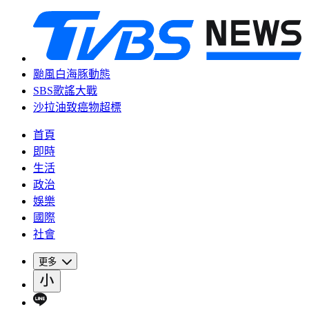
颱風白海豚動態
SBS歌謠大戰
沙拉油致癌物超標
首頁
即時
生活
政治
娛樂
國際
社會
更多