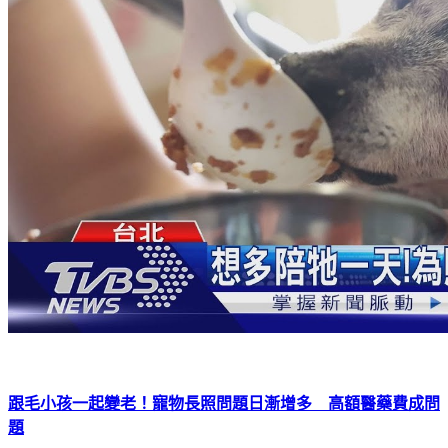
跟毛小孩一起變老！寵物長照問題日漸增多 高額醫藥費成問
題