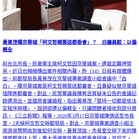
黃景茂曝京華城「柯文哲親簽送都委會」？ 白議員駁：以偏
概全
前台北市長、民衆黨主席柯文哲因京華城案，遭裁定羈押禁
見，近日也頻頻傳出案件相關內幕，昨（14）日就有媒體爆
出，前都發局長黃景茂在京華城專案調查小組會議中「自
白」，曝京華城案是柯文哲親簽送都審會，且黃疑似替京華城
插隊進都審會。對此，民眾黨議員陳宥丞質疑未公告的會議記
錄遭流出，並還原會議過程，指出黃景茂「堅持一切都是依法
定程序辦理」，說詞卻遭以偏概全，只讓閱聽者接收到部分資
訊。《三立新聞》報導，2020年3月17日京華城陳情送至市長
室，2天候柯文哲交辦都發局，對此，京華城專案調查小組主
席游淑慧問收到後如何交辦，黃景茂說，市長室交辦下來的陳
情案都會往上簽，重大爭議案件要由都委會研議，並坦言，