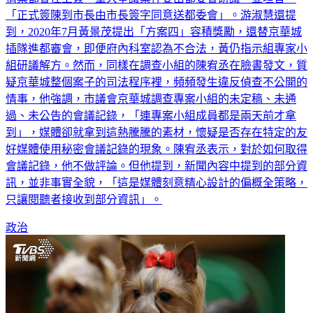
「正式簽陳到市長由市長簽字同意送都委會」。游淑慧還提
到，2020年7月黃景茂提出「方案四」容積獎勵，還替京華城
插隊進都審會，即便府內科室認為不合法，黃仍指示組專家小
組研議解方。然而，同樣在調查小組的陳宥丞在臉書發文，質
疑京華城整個案子的司法程序裡，頻頻發生違反偵查不公開的
情事，他強調，市議會京華城調查專案小組的未定稿、未通
過、未公告的會議記錄，「連專案小組成員都是兩天前才拿
到」，媒體卻就拿到這熱騰騰的素材，懷疑是否存在特定的友
好媒體使用秘密會議記錄的現象。陳宥丞表示，對於如何取得
會議記錄，他不做評論。但他提到，新聞內容中提到的部分資
訊，並非事實全貌，「這是媒體刻意精心設計的偏概全策略，
只讓閱聽者接收到部分資訊」。
政治