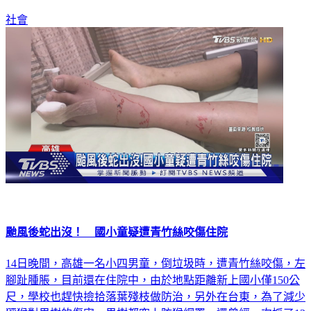
社會
颱風後蛇出沒！ 國小童疑遭青竹絲咬傷住院
14日晚間，高雄一名小四男童，倒垃圾時，遭青竹絲咬傷，左
腳趾腫脹，目前還在住院中，由於地點距離新上國小僅150公
尺，學校也趕快撿拾落葉殘枝做防治，另外在台東，為了減少