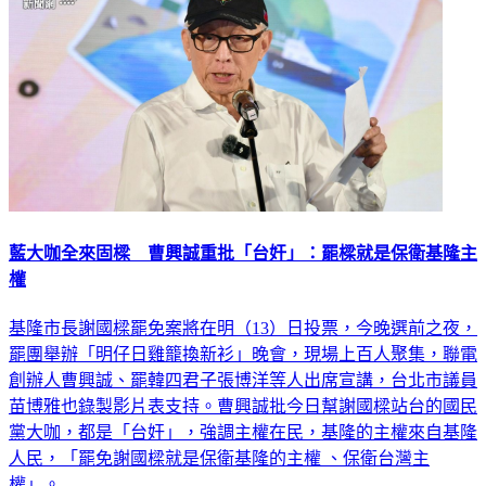
藍大咖全來固樑 曹興誠重批「台奸」：罷樑就是保衛基隆主
權
基隆市長謝國樑罷免案將在明（13）日投票，今晚選前之夜，
罷團舉辦「明仔日雞籠換新衫」晚會，現場上百人聚集，聯電
創辦人曹興誠、罷韓四君子張博洋等人出席宣講，台北市議員
苗博雅也錄製影片表支持。曹興誠批今日幫謝國樑站台的國民
黨大咖，都是「台奸」，強調主權在民，基隆的主權來自基隆
人民，「罷免謝國樑就是保衛基隆的主權 、保衛台灣主
權」。