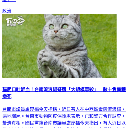
政治
貓屍口吐鮮血！台南流浪貓疑遭「大規模毒殺」 數十隻集體
慘死
台南市議員盧崑福今天指稱，近日有人在中西區毒殺流浪貓，
遍地貓屍。台南市動物防疫保護處表示，已和警方合作調查，
釐清真相。國民黨籍台南市議員盧崑福今天指出，有人近日以