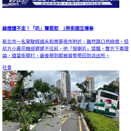
綠燈還不走！「叭」聲惹怒 2男街頭互揮拳
新北市一名駕駛經過永和樂華夜市附近，雖然路口亮綠燈，但
前方小黃司機卻遲遲不往前，他「按喇叭」提醒，雙方下車理
論，還當街開打，最後鬧到都被員警帶回到派出所。
社會