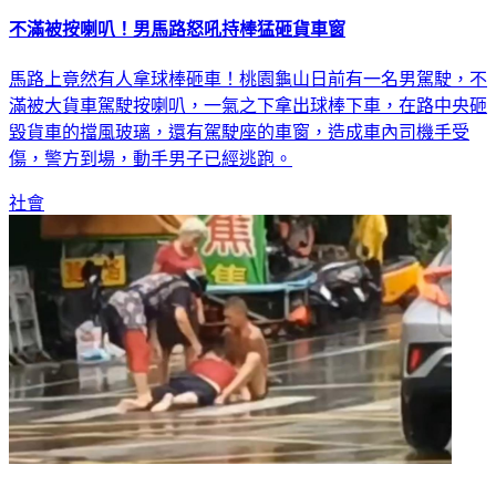
不滿被按喇叭！男馬路怒吼持棒猛砸貨車窗
馬路上竟然有人拿球棒砸車！桃園龜山日前有一名男駕駛，不
滿被大貨車駕駛按喇叭，一氣之下拿出球棒下車，在路中央砸
毀貨車的擋風玻璃，還有駕駛座的車窗，造成車內司機手受
傷，警方到場，動手男子已經逃跑。
社會