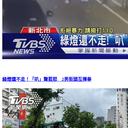
綠燈還不走！「叭」聲惹怒 2男街頭互揮拳