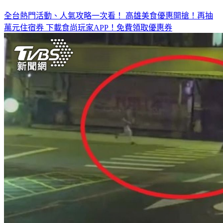
全台熱門活動、人氣攻略一次看！
高雄美食優惠開搶！再抽
萬元住宿券
下載食尚玩家APP！免費領取優惠券