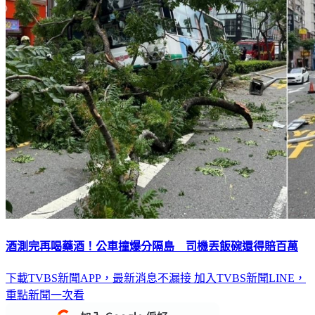
酒測完再喝藥酒！公車撞爆分隔島 司機丟飯碗還得賠百萬
下載TVBS新聞APP，最新消息不漏接
加入TVBS新聞LINE，
重點新聞一次看