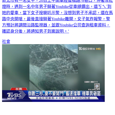
新北市有一名女子，20日上午開車經寶橋路78巷口，停著等紅
燈時，遇到一名中年男子騎著Youbike從車縫鑽出，還ㄎㄟˊ到
她的愛車，當下女子按喇叭示警，沒想到男子不承認，還在馬
路中央開嗆，最後直接騎著Youbike離開，女子氣炸報警，警
方預計將調閱沿路監視器，並跟Youbike公司查詢租車資料，
確認身分後，將通知男子到案說明。’
社會