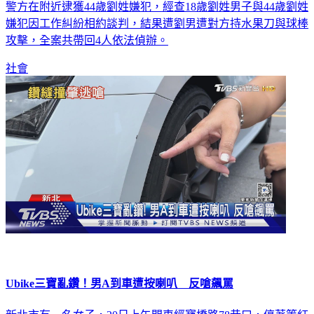
警方在附近逮獲44歲劉姓嫌犯，經查18歲劉姓男子與44歲劉姓
嫌犯因工作糾紛相約談判，結果遭劉男遭對方持水果刀與球棒
攻擊，全案共帶回4人依法偵辦。
社會
Ubike三寶亂鑽！男A到車遭按喇叭 反嗆飆罵