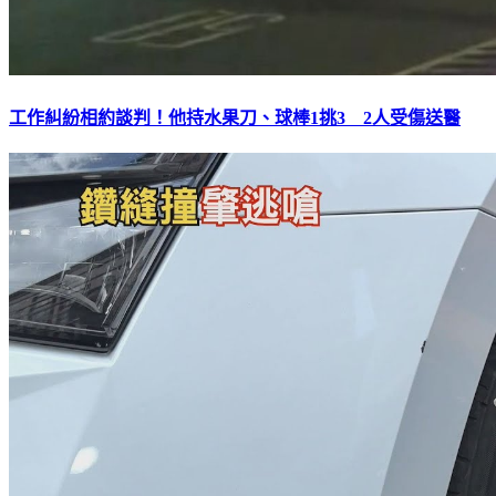
工作糾紛相約談判！他持水果刀、球棒1挑3 2人受傷送醫