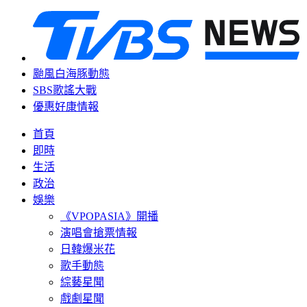
颱風白海豚動態
SBS歌謠大戰
優惠好康情報
首頁
即時
生活
政治
娛樂
《VPOPASIA》開播
演唱會搶票情報
日韓爆米花
歌手動態
綜藝星聞
戲劇星聞