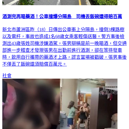
酒測完再喝藥酒！公車撞爆分隔島 司機丟飯碗還得賠百萬
新北市蘆洲區昨（18）日傳出公車衝上分隔島，撞倒3棵路樹
以及電杆，事故也造成1名68歲女乘客輕傷送醫。警方事後檢
測出43歲張姓司機涉嫌酒駕，張男辯稱是前一晚喝酒，但交通
部進一步稽查才發現張男在出勤前進行酒測，卻在等待發車
時，飲用自行攜帶的藥酒才上路，謊言當場被戳破，張男事後
不僅丟了飯碗還須賠償百萬元。
社會