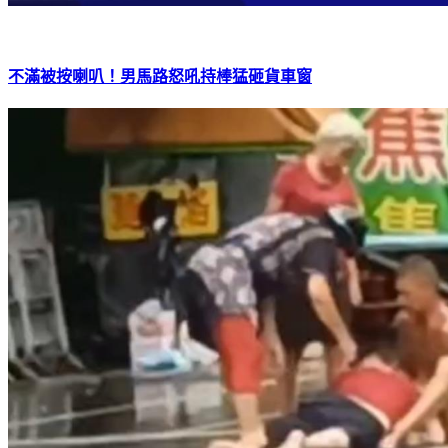
不滿被按喇叭！男馬路怒吼持棒猛砸貨車窗