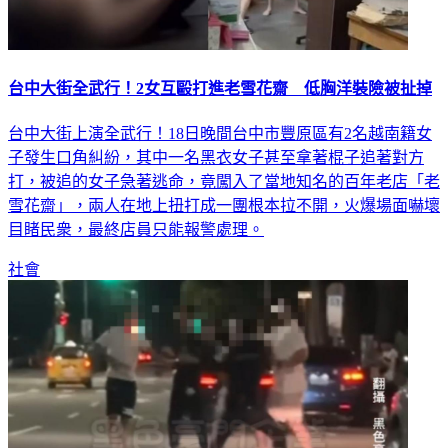
台中大街全武行！2女互毆打進老雪花齋 低胸洋裝險被扯掉
台中大街上演全武行！18日晚間台中市豐原區有2名越南籍女
子發生口角糾紛，其中一名黑衣女子甚至拿著棍子追著對方
打，被追的女子急著逃命，竟闖入了當地知名的百年老店「老
雪花齋」，兩人在地上扭打成一團根本拉不開，火爆場面嚇壞
目睹民衆，最終店員只能報警處理。
社會