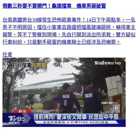
倒數三秒要不要開門！龜速擋車 機車男砸破窗
台南高鐵旁台39線發生恐怖砸車事件！14日下午兩點多，一名
男子不明原因，擋住小客車去路還把擋風玻璃砸碎，嚇得車主
報警，等不了警察到現場，先自行開到派出所求救，雙方疑似
行車糾紛，只是動手砸窗的機車騎士已經涉及恐嚇罪。
社會