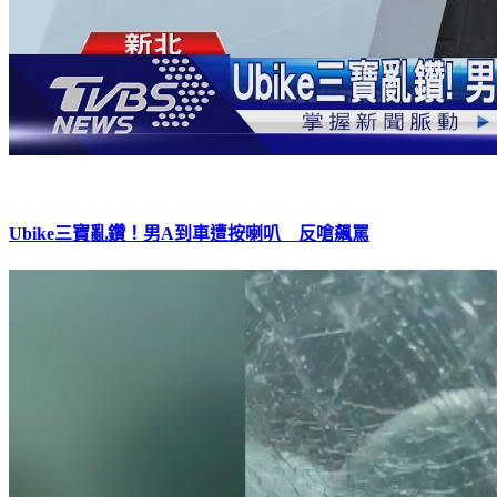
Ubike三寶亂鑽！男A到車遭按喇叭 反嗆飆罵