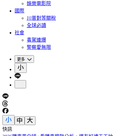
娛樂電影院
國際
川普對等關稅
全球必讀
社會
毒駕連爆
警察愛無限
更多
快訊