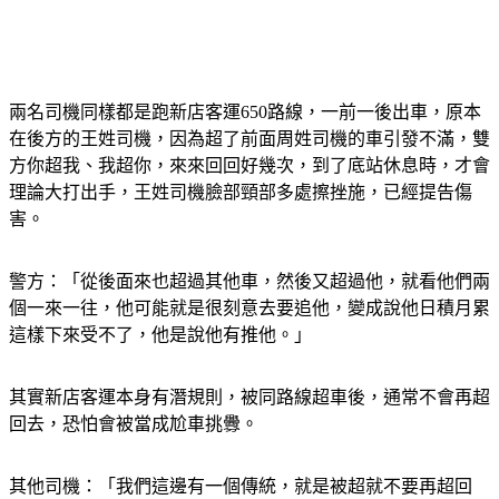
兩名司機同樣都是跑新店客運650路線，一前一後出車，原本
在後方的王姓司機，因為超了前面周姓司機的車引發不滿，雙
方你超我、我超你，來來回回好幾次，到了底站休息時，才會
理論大打出手，王姓司機臉部頸部多處擦挫施，已經提告傷
害。
警方：「從後面來也超過其他車，然後又超過他，就看他們兩
個一來一往，他可能就是很刻意去要追他，變成說他日積月累
這樣下來受不了，他是說他有推他。」
其實新店客運本身有潛規則，被同路線超車後，通常不會再超
回去，恐怕會被當成尬車挑釁。
其他司機：「我們這邊有一個傳統，就是被超就不要再超回