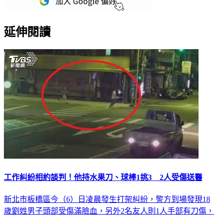
延伸閱讀
工作糾紛相約談判！他持水果刀、球棒1挑3 2人受傷送醫
新北市板橋區今（6）日凌晨發生打架糾紛，警方到場發現18
歲劉姓男子頭部受傷滿臉血，另外2名友人則1人手部有刀傷，