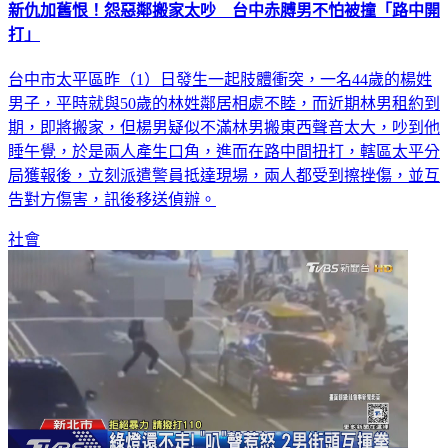
新仇加舊恨！怨惡鄰搬家太吵 台中赤膊男不怕被撞「路中開
打」
台中市太平區昨（1）日發生一起肢體衝突，一名44歲的楊姓
男子，平時就與50歲的林姓鄰居相處不睦，而近期林男租約到
期，即將搬家，但楊男疑似不滿林男搬東西聲音太大，吵到他
睡午覺，於是兩人產生口角，進而在路中間扭打，轄區太平分
局獲報後，立刻派遣警員抵達現場，兩人都受到擦挫傷，並互
告對方傷害，訊後移送偵辦。
社會