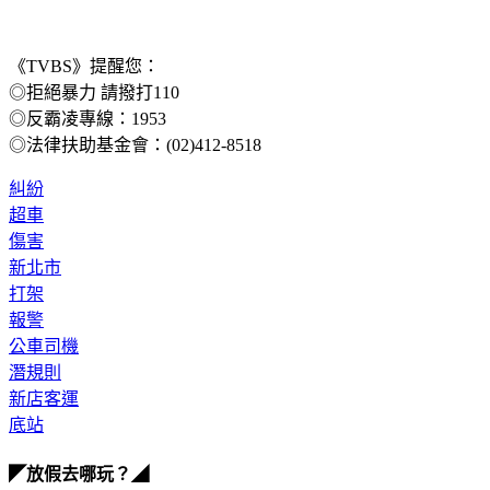
《TVBS》提醒您：
◎拒絕暴力 請撥打110
◎反霸凌專線：1953
◎法律扶助基金會：(02)412-8518
糾紛
超車
傷害
新北市
打架
報警
公車司機
潛規則
新店客運
底站
◤放假去哪玩？◢