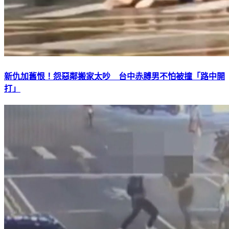
新仇加舊恨！怨惡鄰搬家太吵 台中赤膊男不怕被撞「路中開
打」