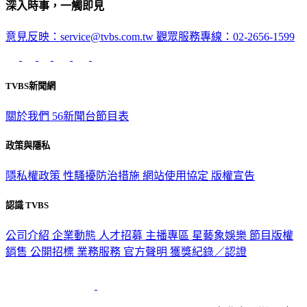
深入時事，一觸即見
意見反映：service@tvbs.com.tw
觀眾服務專線：02-2656-1599
TVBS新聞網
關於我們
56新聞台節目表
政策與隱私
隱私權政策
性騷擾防治措施
網站使用協定
版權宣告
認識 TVBS
公司介紹
企業動態
人才招募
主播專區
星藝象娛樂
節目版權
銷售
公開招標
業務服務
官方聲明
獲獎紀錄／認證