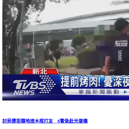
討菸遭拒隨地撿木棍打友 6警急赴光復橋