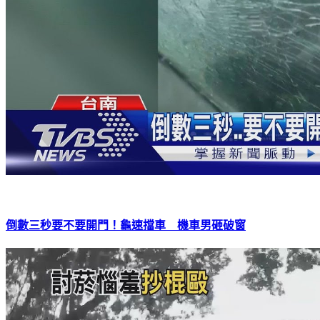
倒數三秒要不要開門！龜速擋車 機車男砸破窗