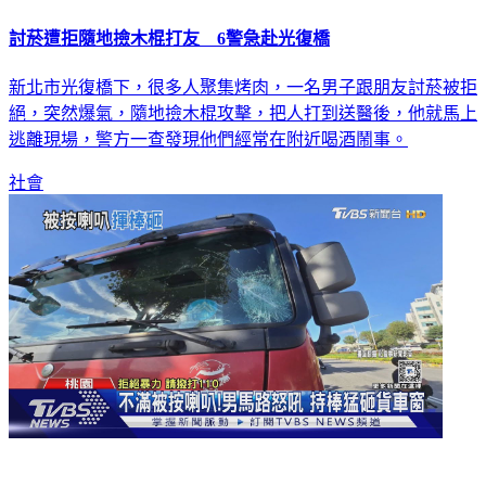
討菸遭拒隨地撿木棍打友 6警急赴光復橋
新北市光復橋下，很多人聚集烤肉，一名男子跟朋友討菸被拒
絕，突然爆氣，隨地撿木棍攻擊，把人打到送醫後，他就馬上
逃離現場，警方一查發現他們經常在附近喝酒鬧事。
社會