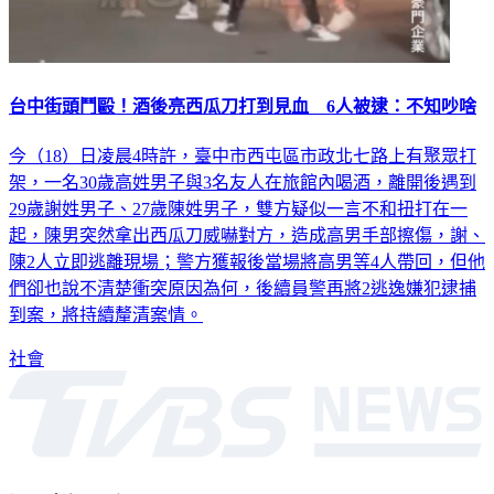
台中街頭鬥毆！酒後亮西瓜刀打到見血 6人被逮：不知吵啥
今（18）日凌晨4時許，臺中市西屯區市政北七路上有聚眾打
架，一名30歲高姓男子與3名友人在旅館內喝酒，離開後遇到
29歲謝姓男子、27歲陳姓男子，雙方疑似一言不和扭打在一
起，陳男突然拿出西瓜刀威嚇對方，造成高男手部擦傷，謝、
陳2人立即逃離現場；警方獲報後當場將高男等4人帶回，但他
們卻也說不清楚衝突原因為何，後續員警再將2逃逸嫌犯逮捕
到案，將持續釐清案情。
社會