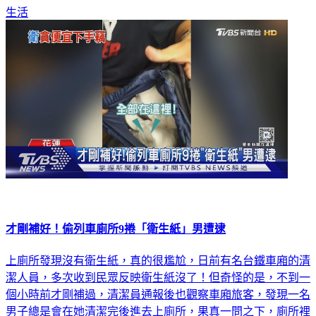
生活
才剛補好！偷列車廁所9捲「衛生紙」男遭逮
上廁所發現沒有衛生紙，真的很尷尬，日前有名台鐵車廂的清
潔人員，多次收到民眾反映衛生紙沒了！但奇怪的是，不到一
個小時前才剛補過，清潔員通報後也觀察車廂旅客，發現一名
男子總是會在她清潔完後進去上廁所，果真一問之下，廁所裡