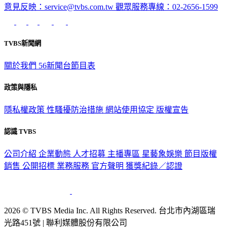
意見反映：service@tvbs.com.tw
觀眾服務專線：02-2656-1599
TVBS新聞網
關於我們
56新聞台節目表
政策與隱私
隱私權政策
性騷擾防治措施
網站使用協定
版權宣告
認識 TVBS
公司介紹
企業動態
人才招募
主播專區
星藝象娛樂
節目版權
銷售
公開招標
業務服務
官方聲明
獲獎紀錄／認證
2026 © TVBS Media Inc. All Rights Reserved. 台北市內湖區瑞
光路451號 | 聯利媒體股份有限公司