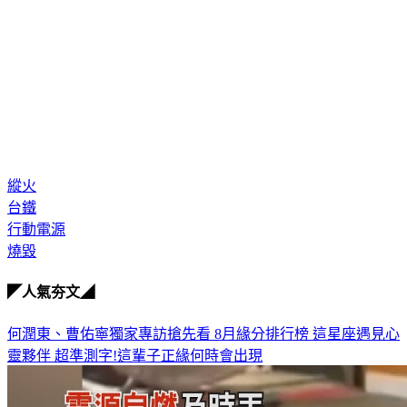
縱火
台鐵
行動電源
燒毀
◤人氣夯文◢
何潤東、曹佑寧獨家專訪搶先看
8月緣分排行榜 這星座遇見心
靈夥伴
超準測字!這輩子正緣何時會出現