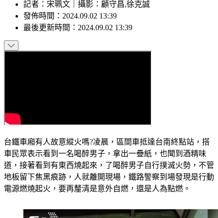
記者
：
宋珮文
｜
攝影
：
顧守昌,徐克誠
發佈時間：
2024.09.02 13:39
最後更新時間：
2024.09.02 13:39
台鐵車廂有人故意縱火嗎?凌晨，區間車抵達台南終點站，搭
車民眾表示看到一名喝醉男子，拿出一疊紙，也聞到酒精味
道，接著看到有東西燒起來，了喝醉男子自行撲滅火勢，不管
地板留下焦黑痕跡，人就離開現場，鐵路警察到場發現是行動
電源燃燒起火，要再釐清是意外自燃，還是人為點燃。