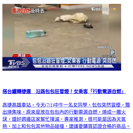
搭台鐵轉捷運 沿路包包狂冒煙！女乘客「行動電源自燃」
高捷高雄車站，今天(7/1)中午一名女同學，包包突然冒煙，飄
出燒焦味，原來是放在包包內的行動電源自燃，燒成一團火
球，還好週邊店家幫忙撲滅，專家推測，很可能是因為天氣
熱，加上和包包其他物品碰撞，建議要購買認證合格的商品。