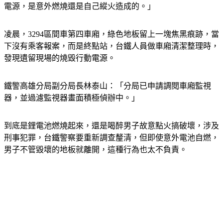
電源，是意外燃燒還是自己縱火造成的。」
凌晨，3294區間車第四車廂，綠色地板留上一塊焦黑痕跡，當
下沒有乘客報案，而是終點站，台鐵人員做車廂清潔整理時，
發現遺留現場的燒毀行動電源。
鐵警高雄分局副分局長林泰山：「分局已申請調閱車廂監視
器，並過濾監視器畫面積極偵辦中。」
到底是鋰電池燃燒起來，還是喝醉男子故意點火搞破壞，涉及
刑事犯罪，台鐵警察要重新調查釐清，但即使意外電池自燃，
男子不管毀壞的地板就離開，這種行為也太不負責。