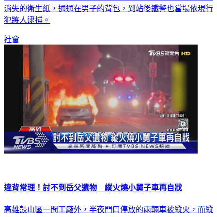
消失的衛生紙，通通在男子的背包，到站後鐵警也當場依現行
犯將人逮捕。
社會
違背常理！討不到岳父遺物 縱火燒小舅子車再自戕
高雄鼓山區一間工廠外，半夜門口停放的兩輛車被縱火，而縱