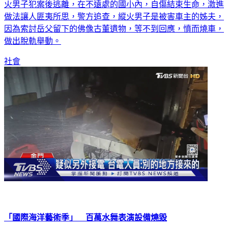
火男子犯案後逃離，在不遠處的國小內，自傷結束生命，激進
做法讓人匪夷所思，警方追查，縱火男子是被害車主的姊夫，
因為索討岳父留下的佛像古董遺物，等不到回應，憤而燒車，
做出脫軌舉動。
社會
「國際海洋藝術季」 百萬水舞表演設備燒毀