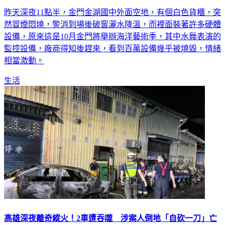
昨天深夜11點半，金門金湖國中外面空地，有個白色貨櫃，突
然冒煙悶燒，警消到場後破窗灑水降溫，而裡面裝著許多硬體
設備，原來這是10月金門將舉辦海洋藝術季，其中水舞表演的
監控設備，廠商得知後趕來，看到百萬設備幾乎被燒毀，情緒
相當激動。
生活
高雄深夜離奇縱火！2車遭吞噬 涉案人倒地「自砍一刀」亡