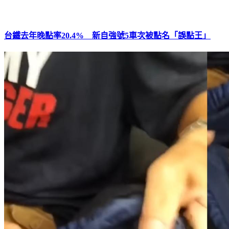
​​​​​​​台鐵去年晚點率20.4% 新自強號5車次被點名「誤點王」