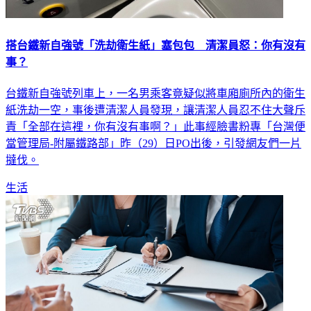
搭台鐵新自強號「洗劫衛生紙」塞包包 清潔員怒：你有沒有
事？
台鐵新自強號列車上，一名男乘客竟疑似將車廂廁所內的衛生
紙洗劫一空，事後遭清潔人員發現，讓清潔人員忍不住大聲斥
責「全部在這裡，你有沒有事啊？」此事經臉書粉專「台灣便
當管理局-附屬鐵路部」昨（29）日PO出後，引發網友們一片
撻伐。
生活