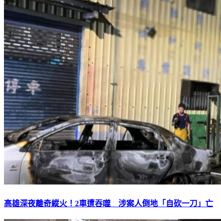
高雄深夜離奇縱火！2車遭吞噬 涉案人倒地「自砍一刀」亡