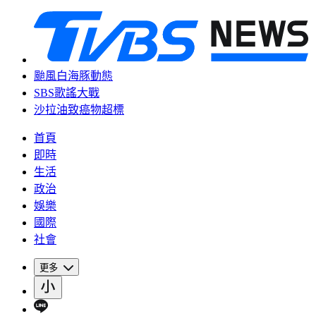
颱風白海豚動態
SBS歌謠大戰
沙拉油致癌物超標
首頁
即時
生活
政治
娛樂
國際
社會
更多