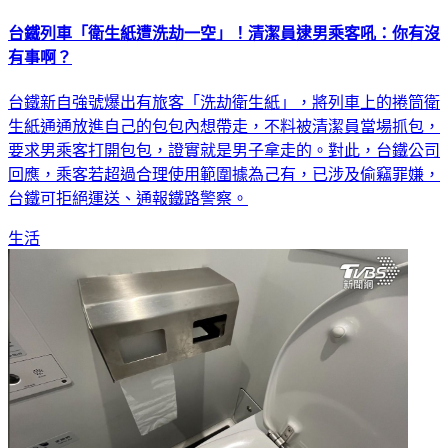
台鐵列車「衛生紙遭洗劫一空」！清潔員逮男乘客吼：你有沒
有事啊？
台鐵新自強號爆出有旅客「洗劫衛生紙」，將列車上的捲筒衛
生紙通通放進自己的包包內想帶走，不料被清潔員當場抓包，
要求男乘客打開包包，證實就是男子拿走的。對此，台鐵公司
回應，乘客若超過合理使用範圍據為己有，已涉及偷竊罪嫌，
台鐵可拒絕運送、通報鐵路警察。
生活