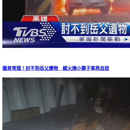
違背常理！討不到岳父遺物 縱火燒小舅子車再自戕