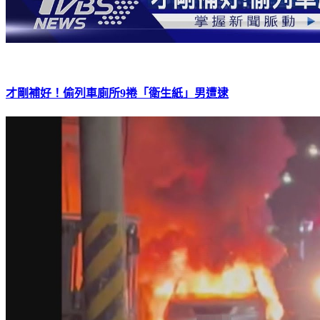
才剛補好！偷列車廁所9捲「衛生紙」男遭逮