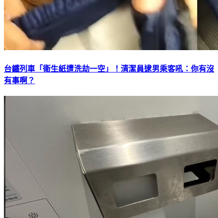
台鐵列車「衛生紙遭洗劫一空」！清潔員逮男乘客吼：你有沒
有事啊？