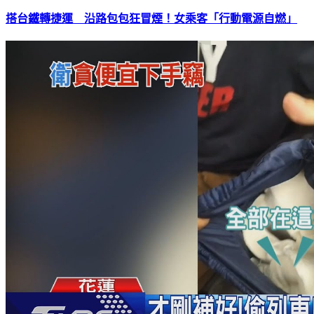
搭台鐵轉捷運 沿路包包狂冒煙！女乘客「行動電源自燃」