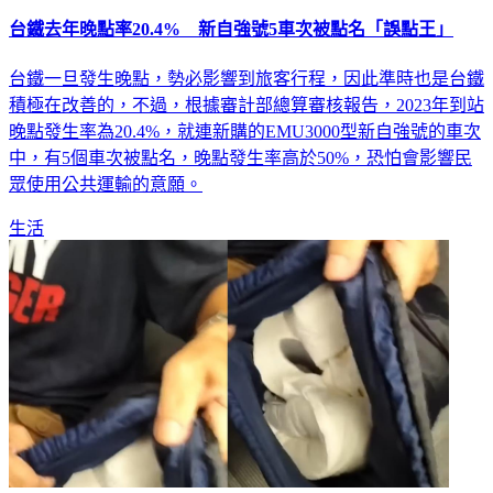
​​​​​​​台鐵去年晚點率20.4% 新自強號5車次被點名「誤點王」
台鐵一旦發生晚點，勢必影響到旅客行程，因此準時也是台鐵
積極在改善的，不過，根據審計部總算審核報告，2023年到站
晚點發生率為20.4%，就連新購的EMU3000型新自強號的車次
中，有5個車次被點名，晚點發生率高於50%，恐怕會影響民
眾使用公共運輸的意願。
生活