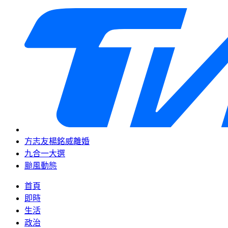
方志友楊銘威離婚
九合一大選
颱風動態
首頁
即時
生活
政治