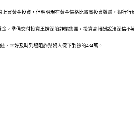
要線上買黃金投資，但明明現在黃金價格比較高投資難賺，銀行行
斤的黃金，準備交付投資王婦深陷詐騙集團，投資高報酬說法深信不
錢，幸好及時到場阻詐幫婦人保下剩餘的434萬。