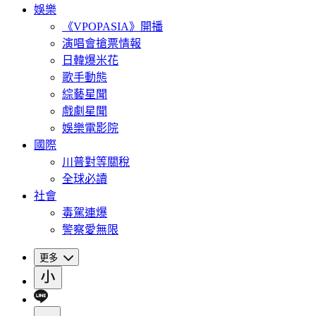
娛樂
《VPOPASIA》開播
演唱會搶票情報
日韓爆米花
歌手動態
綜藝星聞
戲劇星聞
娛樂電影院
國際
川普對等關稅
全球必讀
社會
毒駕連爆
警察愛無限
更多