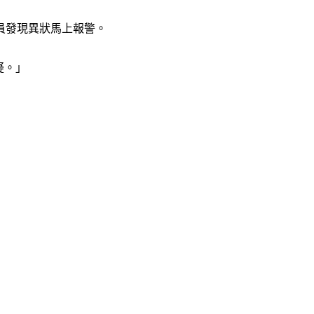
員發現異狀馬上報警。
疑。」