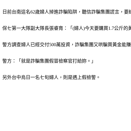
日前台南這名62歲婦人掉進詐騙陷阱，聽信詐騙集團謊言，
保七第一大隊副大隊長張睿育：「(婦人)今天要購買1.7公
警方調查婦人已經交付500萬投資，詐騙集團又哄騙買黃金能賺
警方：「就是詐騙集團假冒檢察官打給妳。」
另外台中烏日一名七旬婦人，則是遇上假檢警。