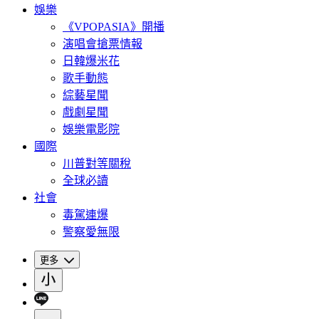
娛樂
《VPOPASIA》開播
演唱會搶票情報
日韓爆米花
歌手動態
綜藝星聞
戲劇星聞
娛樂電影院
國際
川普對等關稅
全球必讀
社會
毒駕連爆
警察愛無限
更多