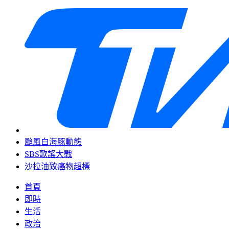
颱風白海豚動態
SBS歌謠大戰
沙拉油致癌物超標
首頁
即時
生活
政治