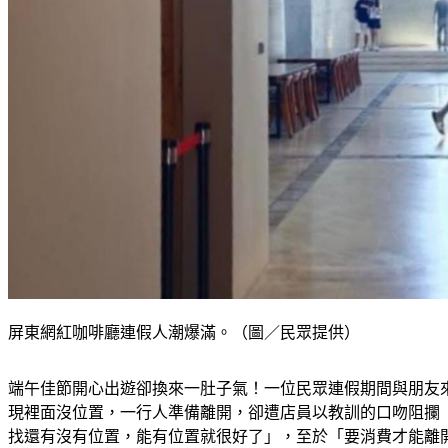
屏東網紅咖啡廳連假人潮爆滿。（圖／民眾提供）
端午佳節開心出遊卻換來一肚子氣！一位民眾連假期間與朋友
現裡面沒位置，一行人準備離開，卻遭店員以教訓的口吻阻攔
找還有沒有位置，能有位置就很好了」，至於「要消費才能離