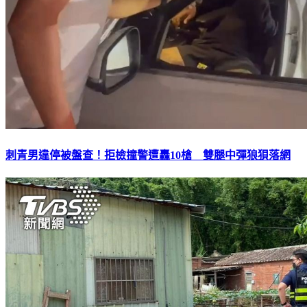
刺青男違停被盤查！拒檢撞警遭轟10槍 雙腿中彈狼狽落網