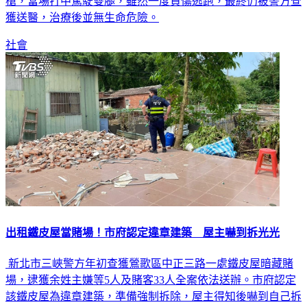
槍，當場打中駕駛雙腿，雖然一度負傷逃跑，最終仍被警方查
獲送醫，治療後並無生命危險。
社會
出租鐵皮屋當賭場！市府認定違章建築 屋主嚇到拆光光
新北市三峽警方年初查獲鶯歌區中正三路一處鐵皮屋暗藏賭
場，逮獲余姓主嫌等5人及賭客33人全案依法送辦。市府認定
該鐵皮屋為違章建築，準備強制拆除，屋主得知後嚇到自己拆