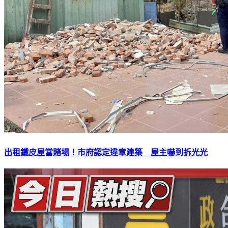
出租鐵皮屋當賭場！市府認定違章建築 屋主嚇到拆光光