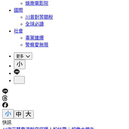
娛樂電影院
國際
川普對等關稅
全球必讀
社會
毒駕連爆
警察愛無限
更多
快訊