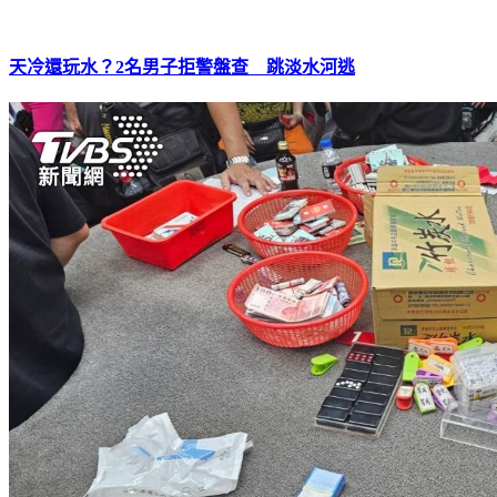
天冷還玩水？2名男子拒警盤查 跳淡水河逃