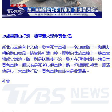
19歲男跑山打滑 機車變火球命喪台7乙
新北市三峽台七乙線，發生死亡車禍，一名19歲騎士，和朋友
相約跑山兜風，過彎時打滑自摔、遭對向休旅車撞上，機車當
場起火燃燒、騎士則是送醫後不治，警方在現場找到一塊日本
黃色車牌，原以為是死者掛假車牌上路，但調閱監視器，釐清
他是掛正常車牌行駛，黃色車牌應該只是收藏品。
社會