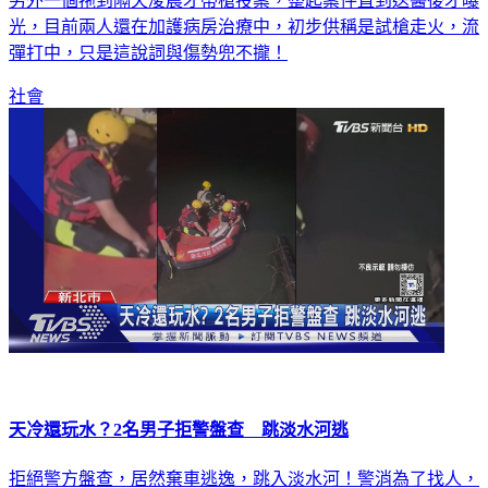
另外一個拖到隔天凌晨才帶槍投案，整起案件直到送醫後才曝
光，目前兩人還在加護病房治療中，初步供稱是試槍走火，流
彈打中，只是這說詞與傷勢兜不攏！
社會
天冷還玩水？2名男子拒警盤查 跳淡水河逃
拒絕警方盤查，居然棄車逃逸，跳入淡水河！警消為了找人，