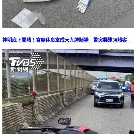
神明底下開賭！宮廟休息室成天九牌賭場 警突襲逮30賭客