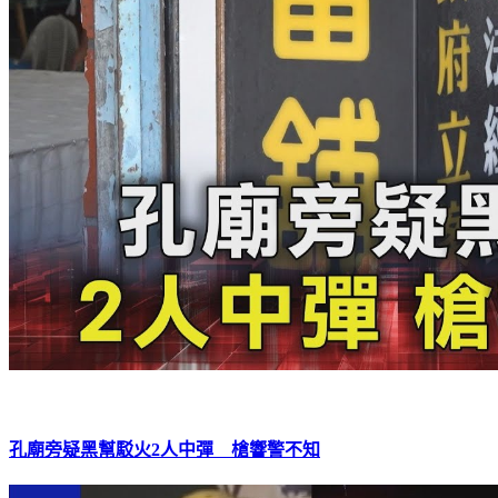
孔廟旁疑黑幫駁火2人中彈 槍響警不知