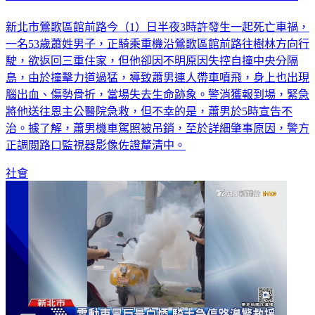
新北市鶯歌區館前路今（1）日半夜3時許發生一起死亡車禍，
一名53歲蕭姓男子，正騎乘重機沿鶯歌區館前路往樹林方向行
駛，欲返回三重住家，但他卻因不明原因失控自撞中央分隔
島，由於撞擊力道過猛，導致蕭男連人帶車噴飛，身上也出現
腦出血、傷勢骨折，當場失去生命跡象。警消獲報到場，緊急
將他送往恩主公醫院急救，但不幸的是，蕭男於5時宣告不
治。據了解，蕭男機車駕照被吊銷，至於詳細肇事原因，警方
正調閲路口監視器影像佐證釐清中。
社會