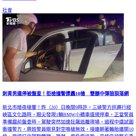
社會
刺青男違停被盤查！拒檢撞警遭轟10槍 雙腿中彈狼狽落網
新北市暗夜槍響！昨（20）日晚間9時許，三峽警方巡邏行經
峽區文化路時，眼尖發現1輛BMW小轎車違規停車，正當警員
準備趨前盤查時，駕駛突然加速狂飆逃離現場，過程中還試圖
衝撞警方，周姓警員眼見對空鳴槍無效，接連朝著輪胎連開10