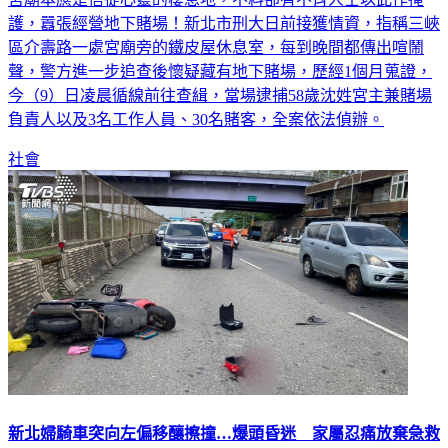
護，囂張經營地下賭場！新北市刑大日前接獲情資，指稱三峽
區介壽路一處宮廟旁的鐵皮屋休息室，每到晚間都傳出喧鬧
聲，警方進一步追查後懷疑藏有地下賭場，歷經1個月蒐證，
今（9）日凌晨循線前往查緝，當場逮捕58歲沈姓宮主兼賭場
負責人以及3名工作人員、30名賭客，全案依法偵辦。
社會
新北婦騎車突向左偏移釀擦撞…爆頭昏迷 家屬忍痛放棄急救