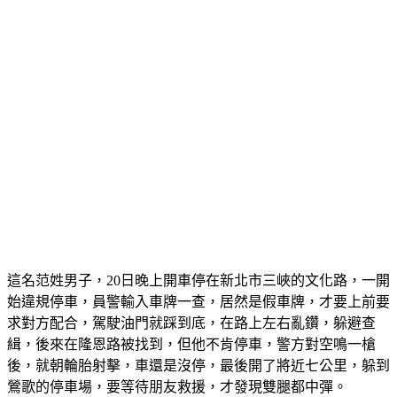
這名范姓男子，20日晚上開車停在新北市三峽的文化路，一開
始違規停車，員警輸入車牌一查，居然是假車牌，才要上前要
求對方配合，駕駛油門就踩到底，在路上左右亂鑽，躲避查
緝，後來在隆恩路被找到，但他不肯停車，警方對空鳴一槍
後，就朝輪胎射擊，車還是沒停，最後開了將近七公里，躲到
鶯歌的停車場，要等待朋友救援，才發現雙腿都中彈。