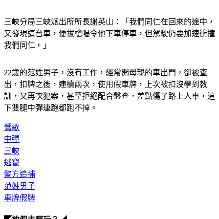
三峽分局三峽派出所所長謝英山：「我們同仁在回來的途中，
又發現這台車，便拔槍喝令他下車停車，但駕駛仍要加速衝撞
我們同仁。」
22歲的范姓男子，沒有工作，經常開母親的車出門，卻被查
出，扣牌之後，連續兩次，使用假車牌，上次被扣沒學到教
訓，又再次犯案，甚至拒絕配合盤查，差點傷了路上人車，這
下雙腿中彈連跑都跑不掉。
鶯歌
中彈
三峽
逃竄
警方追捕
范姓男子
車牌假牌