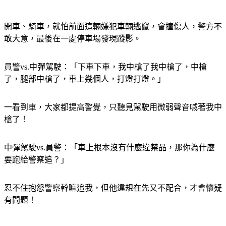
開車、騎車，就怕前面這輛嫌犯車輛逃竄，會撞傷人，警方不
敢大意，最後在一處停車場發現蹤影。
員警vs.中彈駕駛：「下車下車，我中槍了我中槍了，中槍
了，腿部中槍了，車上幾個人，打燈打燈。」
一看到車，大家都提高警覺，只聽見駕駛用微弱聲音喊著我中
槍了！
中彈駕駛vs.員警：「車上根本沒有什麼違禁品，那你為什麼
要跑給警察追？」
忍不住抱怨警察幹嘛追我，但他違規在先又不配合，才會懷疑
有問題！