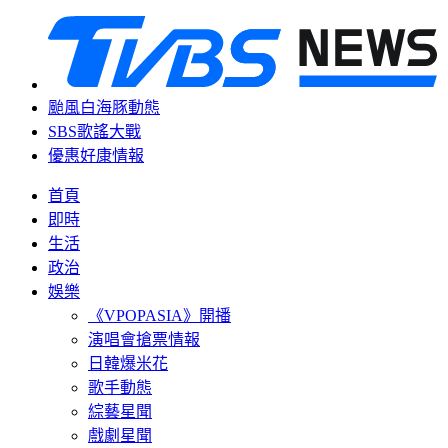
颱風白海豚動態
SBS歌謠大戰
優惠好康情報
首頁
即時
生活
政治
娛樂
《VPOPASIA》開播
演唱會搶票情報
日韓爆米花
歌手動態
綜藝星聞
戲劇星聞