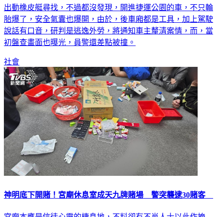
出動橡皮艇尋找，不過都沒發現，開進捷運公園的車，不只輪
胎爆了，安全氣囊也爆開，由於，後車廂都是工具，加上駕駛
說話有口音，研判是逃逸外勞，將通知車主釐清案情，而，當
初盤查畫面也曝光，員警還差點被撞。
社會
神明底下開賭！宮廟休息室成天九牌賭場 警突襲逮30賭客
宮廟本應是信徒心靈的棲息地，不料卻有不肖人士以此作掩