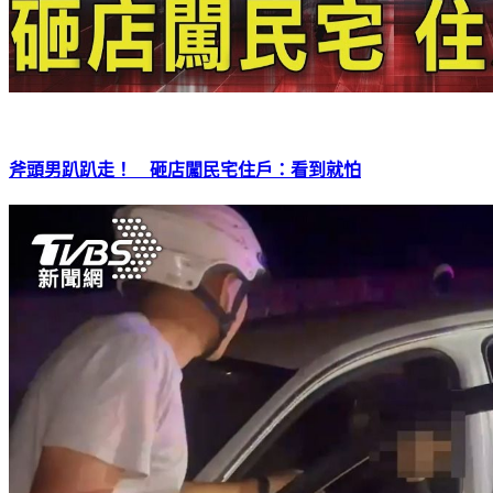
斧頭男趴趴走！ 砸店闖民宅住戶：看到就怕