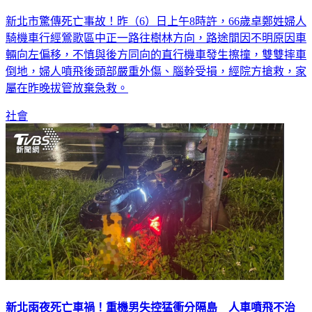
新北市驚傳死亡事故！昨（6）日上午8時許，66歲卓鄭姓婦人
騎機車行經鶯歌區中正一路往樹林方向，路途間因不明原因車
輛向左偏移，不慎與後方同向的直行機車發生擦撞，雙雙摔車
倒地，婦人噴飛後頭部嚴重外傷、腦幹受損，經院方搶救，家
屬在昨晚拔管放棄急救。
社會
新北雨夜死亡車禍！重機男失控猛衝分隔島 人車噴飛不治