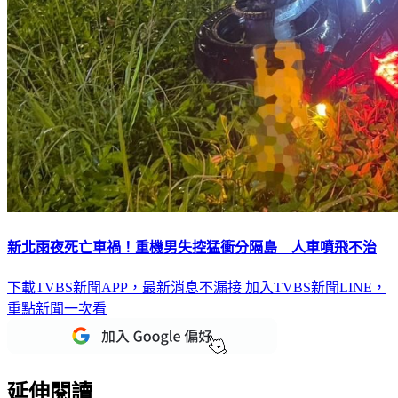
新北雨夜死亡車禍！重機男失控猛衝分隔島 人車噴飛不治
下載TVBS新聞APP，最新消息不漏接
加入TVBS新聞LINE，
重點新聞一次看
延伸閱讀