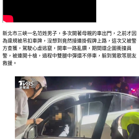
新北市三峽一名范姓男子，多次開著母親的車出門，之前才因
為違規被吊扣車牌，沒想到竟然接連掛假牌上路，這次又被警
方查獲，駕駛心虛逃竄，開車一路亂鑽，期間還企圖衝撞員
警，被連開十槍，過程中雙腿中彈還不停車，躲到鶯歌等朋友
救援。