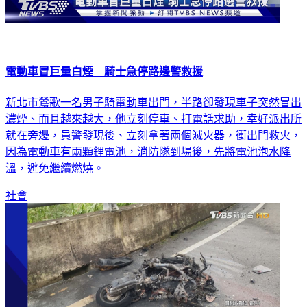
電動車冒巨量白煙 騎士急停路邊警救援
新北市鶯歌一名男子騎電動車出門，半路卻發現車子突然冒出
濃煙、而且越來越大，他立刻停車、打電話求助，幸好派出所
就在旁邊，員警發現後、立刻拿著兩個滅火器，衝出門救火，
因為電動車有兩顆鋰電池，消防隊到場後，先將電池泡水降
溫，避免繼續燃燒。
社會