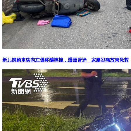
新北婦騎車突向左偏移釀擦撞…爆頭昏迷 家屬忍痛放棄急救