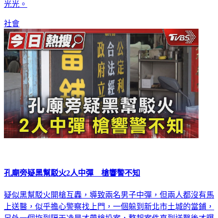
光光。
社會
孔廟旁疑黑幫駁火2人中彈 槍響警不知
疑似黑幫駁火開槍互轟，導致兩名男子中彈，但兩人都沒有馬
上送醫，似乎擔心警察找上門，一個躲到新北市土城的當鋪，