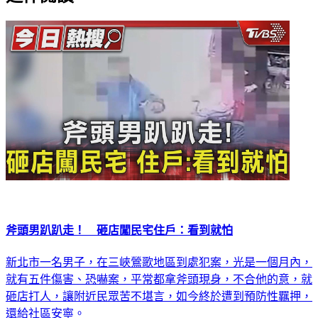
斧頭男趴趴走！ 砸店闖民宅住戶：看到就怕
新北市一名男子，在三峽鶯歌地區到處犯案，光是一個月內，
就有五件傷害、恐嚇案，平常都拿斧頭現身，不合他的意，就
砸店打人，讓附近民眾苦不堪言，如今終於遭到預防性羈押，
還給社區安寧。