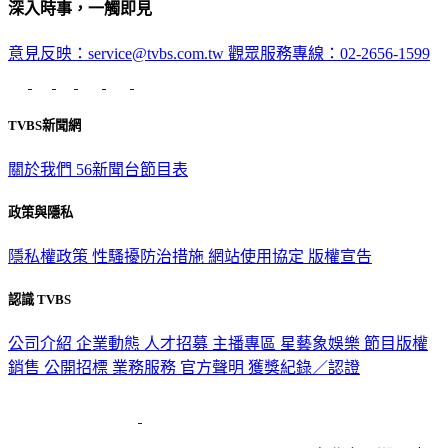
深入時事，一觸即見
意見反映：service@tvbs.com.tw
觀眾服務專線：02-2656-1599
TVBS新聞網
關於我們
56新聞台節目表
政策與隱私
隱私權政策
性騷擾防治措施
網站使用協定
版權宣告
認識 TVBS
公司介紹
企業動態
人才招募
主播專區
星藝象娛樂
節目版權
銷售
公開招標
業務服務
官方聲明
獲獎紀錄／認證