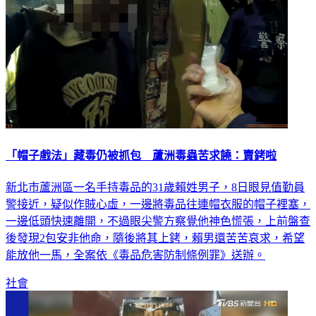
「帽子戲法」藏毒仍被抓包 蘆洲毒蟲苦求饒：賣銬啦
新北市蘆洲區一名手持毒品的31歲賴姓男子，8日眼見值勤員
警接近，疑似作賊心虛，一邊將毒品往連帽衣服的帽子裡塞，
一邊低頭快速離開，不過眼尖警方察覺他神色慌張，上前盤查
後發現2包安非他命，隨後將其上銬，賴男還苦苦哀求，希望
能放他一馬，全案依《毒品危害防制條例罪》送辦。
社會