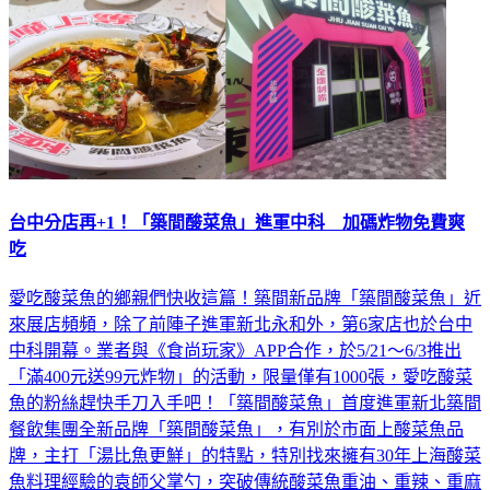
台中分店再+1！「築間酸菜魚」進軍中科 加碼炸物免費爽
吃
愛吃酸菜魚的鄉親們快收這篇！築間新品牌「築間酸菜魚」近
來展店頻頻，除了前陣子進軍新北永和外，第6家店也於台中
中科開幕。業者與《食尚玩家》APP合作，於5/21～6/3推出
「滿400元送99元炸物」的活動，限量僅有1000張，愛吃酸菜
魚的粉絲趕快手刀入手吧！「築間酸菜魚」首度進軍新北築間
餐飲集團全新品牌「築間酸菜魚」，有別於市面上酸菜魚品
牌，主打「湯比魚更鮮」的特點，特別找來擁有30年上海酸菜
魚料理經驗的袁師父掌勺，突破傳統酸菜魚重油、重辣、重麻