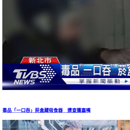
毒品「一口吞」菸盒藏吸食器 遭查獲塞嘴