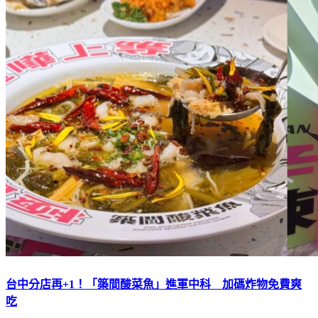
台中分店再+1！「築間酸菜魚」進軍中科 加碼炸物免費爽
吃