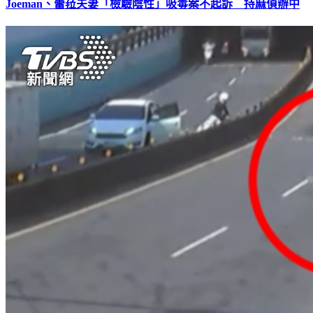
Joeman、蕾菈夫妻「檢驗陰性」吸毒案不起訴 持麻偵辦中