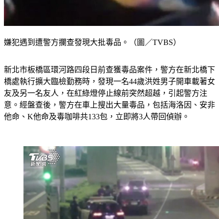
嫌犯遇到遭警方攔查發現大批毒品。（圖／TVBS）
新北市板橋區環河路四段日前查獲毒品案件，警方在新北橋下
橋處執行擴大臨檢勤務時，發現一名44歲洪姓男子開車載著女
友及另一名友人，在紅綠燈停止線前突然超越，引起警方注
意。經盤查後，警方在車上搜出大量毒品，包括海洛因、安非
他命、K他命及毒咖啡共133包，立即將3人帶回偵辦。