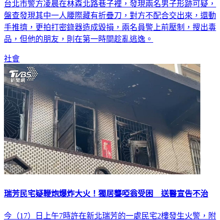
台北市警方凌晨在林森北路巷子裡，發現兩名男子形跡可疑，
盤查發現其中一人腰際藏有折疊刀，對方不配合交出來，還動
手推擠，更拍打密錄器造成毀損，兩名員警上前壓制，搜出毒
品，但他的朋友，則在第一時間趁亂逃逸。
社會
瑞芳民宅疑鞭炮爆炸大火！獨居聾啞翁受困 送醫宣告不治
今（17）日上午7時許在新北瑞芳的一處民宅2樓發生火警，附