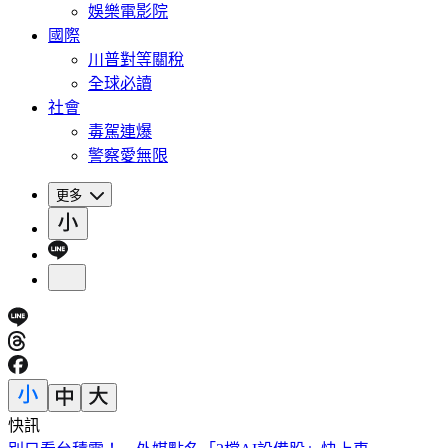
娛樂電影院
國際
川普對等關稅
全球必讀
社會
毒駕連爆
警察愛無限
更多
快訊