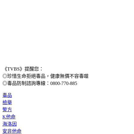
《TVBS》提醒您：
◎珍惜生命拒絕毒品，健康無價不容毒噬
◎毒品防制諮詢專線：0800-770-885
毒品
檢舉
警方
K他命
海洛因
安非他命