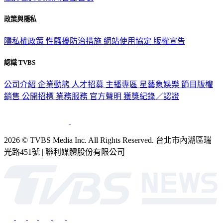
政策與隱私
隱私權政策
性騷擾防治措施
網站使用協定
版權宣告
認識 TVBS
公司介紹
企業動態
人才招募
主播專區
星藝象娛樂
節目版權
銷售
公開招標
業務服務
官方聲明
獲獎紀錄／認證
2026 © TVBS Media Inc. All Rights Reserved. 台北市內湖區瑞
光路451號 | 聯利媒體股份有限公司