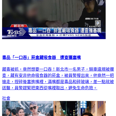
毒品「一口吞」菸盒藏吸食器 遭查獲塞嘴
藏毒被抓，竟然想要一口吞！新北市一名男子，騎車違規被攔
查，藏有安非他命吸食器的菸盒，被員警搜出來，他竟然一把
搶走，捏碎後塞進嘴裡，滿嘴都是毒品和碎玻璃，差一點就被
送醫，員警趕緊把東西從嘴裡取出，避免生命危險。
社會