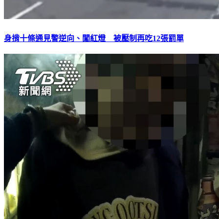
身揹十條通見警逆向、闖紅燈 被壓制再吃12張罰單