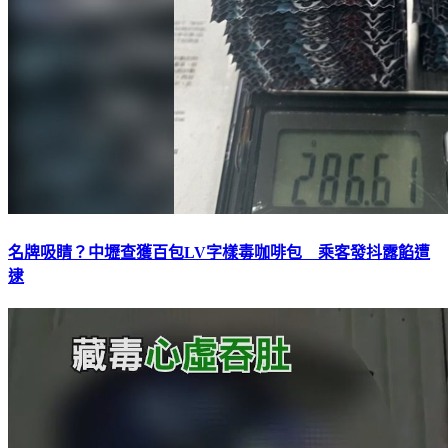
名牌吸睛？中壢查獲百包LV字樣毒咖啡包 乘客發抖露餡遭
逮