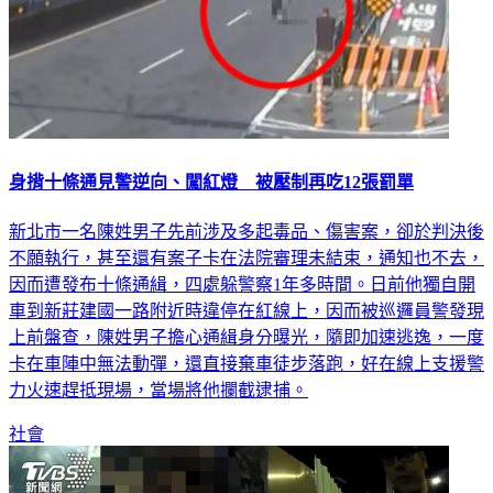
身揹十條通見警逆向、闖紅燈 被壓制再吃12張罰單
新北市一名陳姓男子先前涉及多起毒品、傷害案，卻於判決後
不願執行，甚至還有案子卡在法院審理未結束，通知也不去，
因而遭發布十條通緝，四處躲警察1年多時間。日前他獨自開
車到新莊建國一路附近時違停在紅線上，因而被巡邏員警發現
上前盤查，陳姓男子擔心通緝身分曝光，隨即加速逃逸，一度
卡在車陣中無法動彈，還直接棄車徒步落跑，好在線上支援警
力火速趕抵現場，當場將他攔截逮捕。
社會