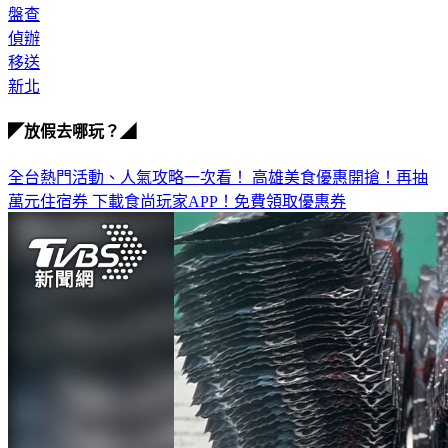
盤查
偵辦
移送
新北
◤放假去哪玩？◢
全台熱門活動、人氣攻略一次看！
高雄美食優惠開搶！再抽
萬元住宿券
下載食尚玩家APP！免費領取優惠券