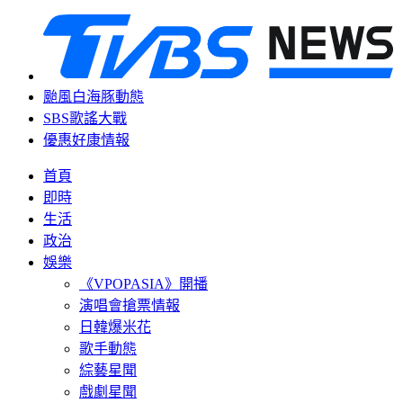
颱風白海豚動態
SBS歌謠大戰
優惠好康情報
首頁
即時
生活
政治
娛樂
《VPOPASIA》開播
演唱會搶票情報
日韓爆米花
歌手動態
綜藝星聞
戲劇星聞