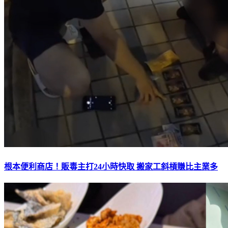
根本便利商店！販毒主打24小時快取 搬家工斜槓賺比主業多