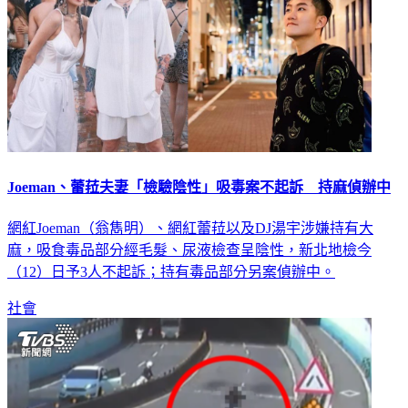
Joeman、蕾菈夫妻「檢驗陰性」吸毒案不起訴 持麻偵辦中
網紅Joeman（翁雋明）、網紅蕾菈以及DJ湯宇涉嫌持有大
麻，吸食毒品部分經毛髮、尿液檢查呈陰性，新北地檢今
（12）日予3人不起訴；持有毒品部分另案偵辦中。
社會