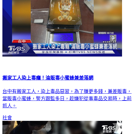
搬家工人染上毒癮！淪販毒小蜜蜂兼差落網
台中有搬家工人，染上毒品惡習，為了賺更多錢，兼差販毒，
當販毒小蜜蜂，警方跟監多日，趁嫌犯從事毒品交易時，上前
抓人。
社會