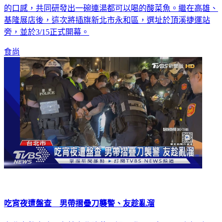
的口感，共同研發出一碗連湯都可以喝的酸菜魚。繼在高雄、
基隆展店後，這次將插旗新北市永和區，選址於頂溪捷運站
旁，並於3/15正式開幕。
食尚
吃宵夜遭盤查 男帶摺疊刀襲警、友趁亂溜