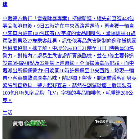
逮
中壢警方執行「雷霆除暴專案」持續斬獲，繼先前查獲448包
毒品咖啡包後，9日22時許在中央西路巡邏時，再查獲一輛自
小客車內藏有100包印有LV字樣的毒品咖啡包，當場逮捕31歲
駕駛劉男及27歲乘客莊男，訊後依毒品危害防制條例移送桃園
地檢署偵辦。據了解，中壢分局10日21時至11日1時動員50名
警力，對轄內21處易生危害處所實施臨檢，並在3條主要幹道
設置3個路檢點及22組線上巡邏網，全面掃蕩毒品犯罪。而中
壢派出所巡邏警力9日晚間10時許巡邏至中央西路，發現一輛
自小客車飄散濃厚毒品味，隨即攔下盤查，副駕駛乘客莊男竟
緊張到直發抖，警方起疑查看，赫然在副駕駛座上發現裝有
100包印有知名品牌「LV」字樣的毒品咖啡包，毛重達286公
克。
生活