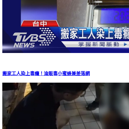
搬家工人染上毒癮！淪販毒小蜜蜂兼差落網