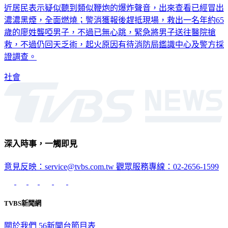
近居民表示疑似聽到類似鞭炮的爆炸聲音，出來查看已經冒出
濃濃黑煙，全面燃燒；警消獲報後趕抵現場，救出一名年約65
歲的廖姓聾啞男子，不過已無心跳，緊急將男子送往醫院搶
救，不過仍回天乏術，起火原因有待消防局鑑識中心及警方採
證調查。
社會
深入時事，一觸即見
意見反映：service@tvbs.com.tw
觀眾服務專線：02-2656-1599
TVBS新聞網
關於我們
56新聞台節目表