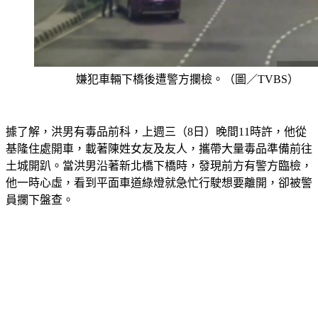
嫌犯車輛下橋後遭警方攔檢。（圖／TVBS）
據了解，洪男有毒品前科，上週三（8日）晚間11時許，他從
基隆住處開車，載著陳姓女友及友人，攜帶大量毒品準備前往
土城開趴。當洪男沿著新北橋下橋時，發現前方有警方臨檢，
他一時心虛，看到平面車道綠燈就急忙行駛想要離開，卻被警
員攔下盤查。