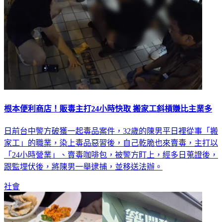
根本便利商店！販毒主打24小時快取 搬家工斜槓賺比主業多
日前台中警方破獲一起毒品案件，32歲的陳男平日裡從事「搬
家工」的職業，染上毒品惡習後，自己乾脆也來賣毒，主打以
「24小時營業」、賣毒咖啡包，被警方盯上，經多日蒐證後，
跟監埋伏後，將陳男一舉逮捕，並移送法辦。
社會