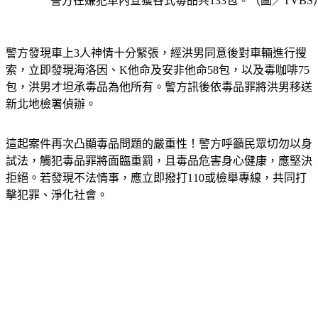
警方在嫌犯車內查獲各式毒品共133包。（圖／TVBS
警方發現車上3人神情十分緊張，經洪男同意後對車輛進行搜
索，立即發現海洛因、K他命及安非他命58包，以及毒咖啡75
包，洪男才坦承毒品為他所有。警方訊後依毒品罪將洪男移送
新北地檢署偵辦。
這起案件再次凸顯毒品問題的嚴重性！警方呼籲民眾切勿以身
試法，觸犯毒品罪將面臨重罰，且毒品危害身心健康，應堅決
拒絕。若發現不法情事，應立即撥打110或檢舉專線，共同打
擊犯罪、淨化社會。