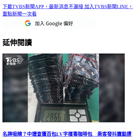
下載TVBS新聞APP，最新消息不漏接
加入TVBS新聞LINE，
重點新聞一次看
延伸閱讀
名牌吸睛？中壢查獲百包LV字樣毒咖啡包 乘客發抖露餡遭