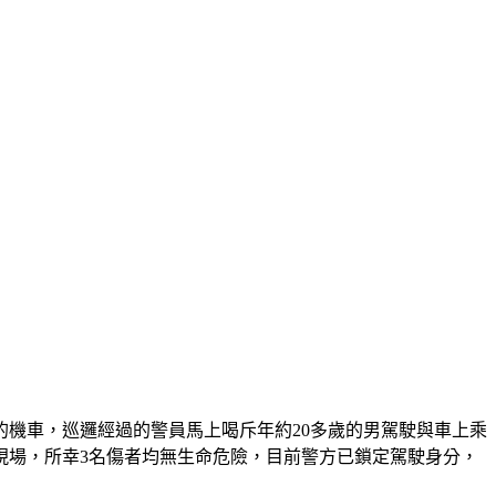
的機車，巡邏經過的警員馬上喝斥年約20多歲的男駕駛與車上乘
現場，所幸3名傷者均無生命危險，目前警方已鎖定駕駛身分，