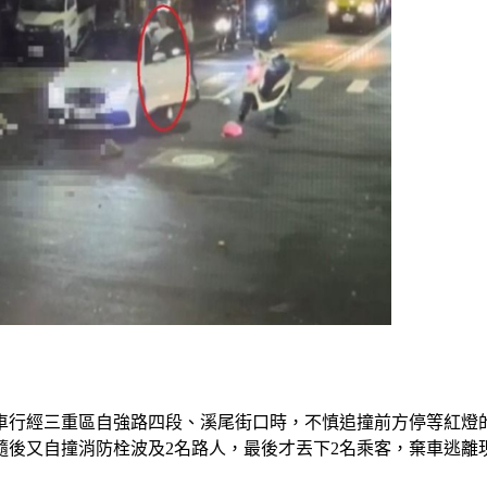
車行經三重區自強路四段、溪尾街口時，不慎追撞前方停等紅燈
後又自撞消防栓波及2名路人，最後才丟下2名乘客，棄車逃離