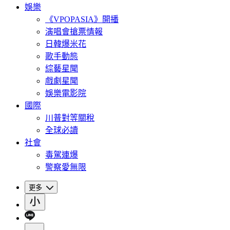
娛樂
《VPOPASIA》開播
演唱會搶票情報
日韓爆米花
歌手動態
綜藝星聞
戲劇星聞
娛樂電影院
國際
川普對等關稅
全球必讀
社會
毒駕連爆
警察愛無限
更多