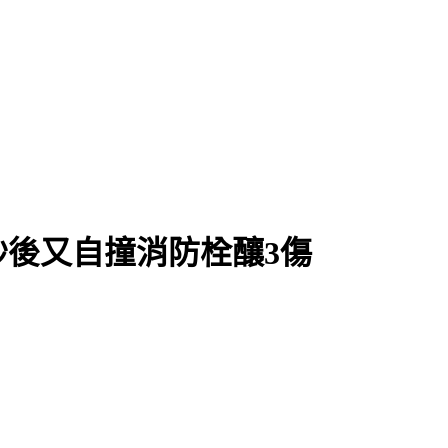
秒後又自撞消防栓釀3傷