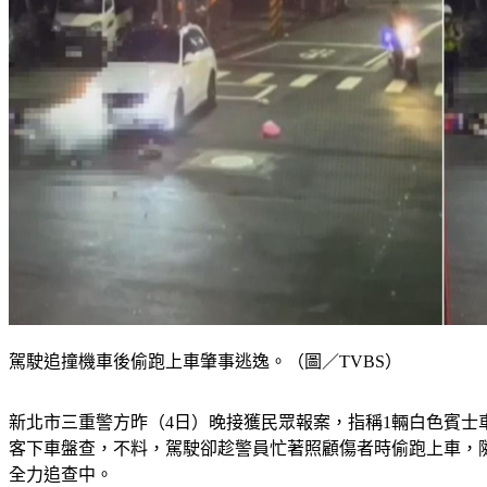
駕駛追撞機車後偷跑上車肇事逃逸。（圖／TVBS）
新北市三重警方昨（4日）晚接獲民眾報案，指稱1輛白色賓士
客下車盤查，不料，駕駛卻趁警員忙著照顧傷者時偷跑上車，隨
全力追查中。