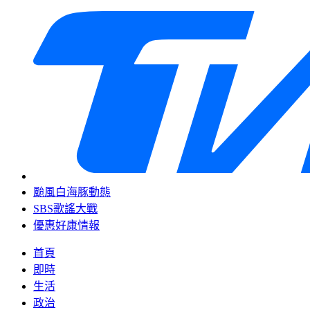
颱風白海豚動態
SBS歌謠大戰
優惠好康情報
首頁
即時
生活
政治