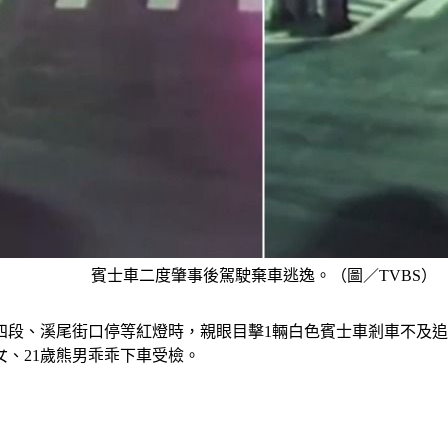
賓士車二度肇事後駕駛棄車逃逸。（圖／TVBS）
四段、溪尾街口停等紅燈時，親眼目擊1輛白色賓士車剎車不及追
女、21歲熊男乖乖下車受檢。