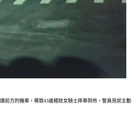
撞前方的機車，導致43歲楊姓女騎士摔車倒地，警員見狀主動