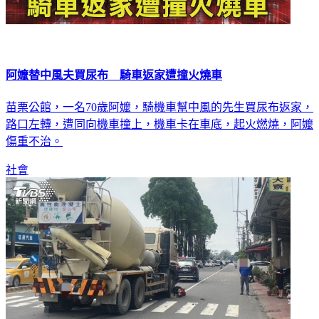
阿嬤替中風夫買尿布 騎車返家遭撞火燒車
苗栗公館，一名70歲阿嬤，騎機車幫中風的先生買尿布返家，
路口左轉，遭同向機車撞上，機車卡在車底，起火燃燒，阿嬤
傷重不治。
社會