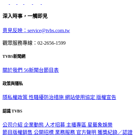
深入時事，一觸即見
意見反映：service@tvbs.com.tw
觀眾服務專線：02-2656-1599
TVBS新聞網
關於我們
56新聞台節目表
政策與隱私
隱私權政策
性騷擾防治措施
網站使用協定
版權宣告
認識 TVBS
公司介紹
企業動態
人才招募
主播專區
星藝象娛樂
節目版權銷售
公開招標
業務服務
官方聲明
獲獎紀錄／認證
2026 © TVBS Media Inc. All Rights Reserved. 台北市內湖區瑞