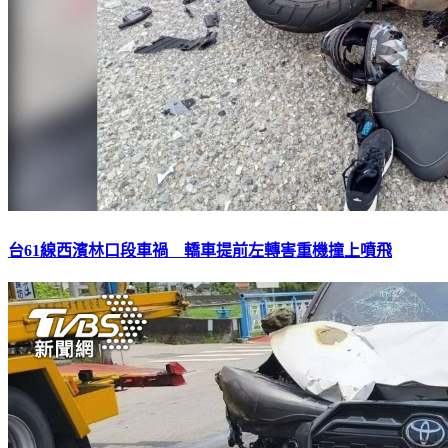
台61線西濱林口段車禍 轎車提前左轉害重機撞上噴飛