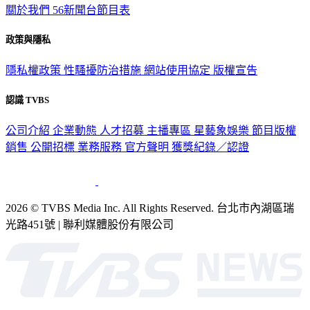
政策與隱私
隱私權政策
性騷擾防治措施
網站使用協定
版權宣告
認識 TVBS
公司介紹
企業動態
人才招募
主播專區
星藝象娛樂
節目版權
銷售
公開招標
業務服務
官方聲明
獲獎紀錄／認證
2026 © TVBS Media Inc. All Rights Reserved. 台北市內湖區瑞
光路451號 | 聯利媒體股份有限公司