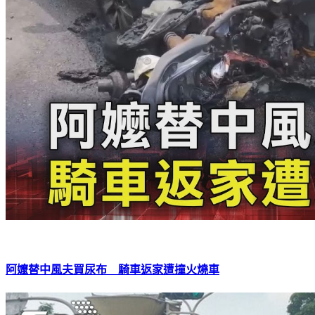
阿嬤替中風夫買尿布 騎車返家遭撞火燒車