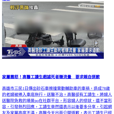
家屬震怒！高醫工讀生戲謔死者賺流量 要求親自道歉
高雄市三民1日傳出砂石車擦撞電動輔助車的車禍，造成78歲
的老婦被捲入車底拖行，送醫不治。高醫卻有工讀生，將婦人
送醫院急救的場景po在社群平台，形容婦人的慘狀，還不當形
容，引發熱烈回應，工讀生竟然還表示以後要多分享，引起網
友及家屬高度不滿，高醫今天出面公開道歉，表示工讀生已經
知錯，而且十分懊悔，目前已暫時停職接受調查。