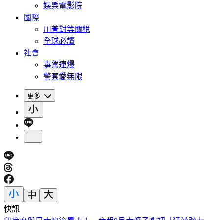
娛樂電影院
國際
川普對等關稅
全球必讀
社會
毒駕連爆
警察愛無限
更多
快訊