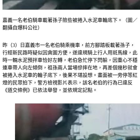
嘉義一名老伯騎車載著孫子險些被捲入水泥車輪底下。（圖／
翻攝自爆料公社）
昨（3）日嘉義市一名老伯騎乘機車，前方腳踏板載著孫子，
行經新民路時疑似因貪圖方便，遂違規騎上行人用斑馬線，此
時一輛水泥預拌車恰好左轉，老伯急忙停下閃躲，因重心不穩
連車帶人向左傾倒，祖孫兩人當場慘摔在地，再差個幾秒就會
被捲入水泥車的輪子底下，後果不堪設想。畫面被一旁停等紅
燈的民眾拍下，警方檢視影片表示，該名老伯的行為已違反
《道交條例》已依法舉發，並依規定記點。