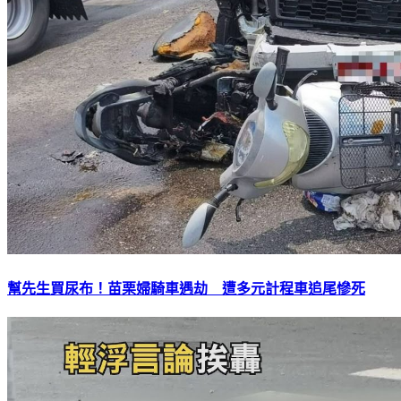
幫先生買尿布！苗栗婦騎車遇劫 遭多元計程車追尾慘死