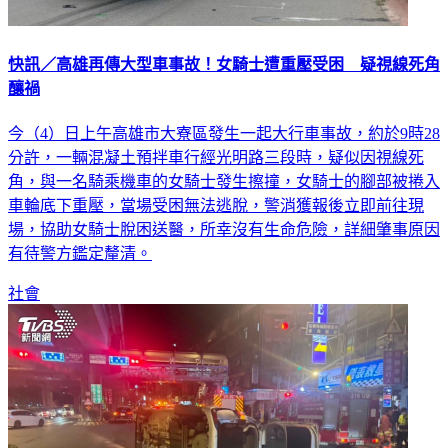
快訊／高雄再傳大型車事故！女騎士遭重壓受困 疑視線死角
釀禍
今（4）日上午高雄市大寮區發生一起大行車事故，約於9時28
分許，一輛混凝土預拌車行經光明路三段時，疑似因視線死
角，與一名騎乘機車的女騎士發生擦撞，女騎士的腳部被捲入
車輪底下重壓，當場受困無法逃脫，警消獲報後立即前往現
場，協助女騎士脫困送醫，所幸沒有生命危險，詳細肇事原因
有待警方鑑定釐清。
社會