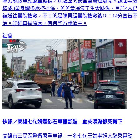
造成3童身體多處擦挫傷，爸爸當場沒了生命跡象，目前4人已
被送往醫院搶救，不幸的是陳男經醫院搶救後18：14分宣告不
治。詳細車禍原因，有待警方釐清中。
社會
快訊／高雄七旬婦遭砂石車輾斷肢 血肉噴濺慘死輪下
高雄市三民區驚傳嚴重車禍！一名七旬王姓老婦人騎乘電動
車，於今（1）日上午9時56分許行經鼎山街時，疑似因內輪差