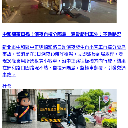
中和翻覆車禍！深夜自撞分隔島 駕駛爬出車外：不熟路況
新北市中和區中正與錦和路口昨深夜發生自小客車自撞分隔島
事故。警消是在3日深夜10時許獲報，立即派員到場處理，發
現26歲袁男所駕租賃小客車，沿中正路往板橋方向行駛，結果
在錦和路口因路況不熟，自撞分隔島，整輛車翻覆，引發交通
事故。
社會