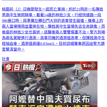
桃園前（2）日晚間發生一起死亡車禍，約於21時許一名陳姓
男高中生無照騎車，載著14歲的林姓少女，行經快速路一段
986巷口時，與準備左轉石門大圳的貨車發生碰撞，機車上的
兩人當場噴飛並重摔在地，陳姓高中生當場失去生命跡象，而
後座的林姓少女也昏迷，送醫後兩人雙雙傷重不治。警方到場
為兩名駕駛進行酒測，貨車司機的酒測值為零，但陳姓高中生
經抽血後，酒測值高達0.83mg/L，目前詳細肇事原因由警方調
查釐清當中。
社會