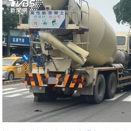
快訊／高雄再傳大型車事故！女騎士遭重壓受困 疑視線死角