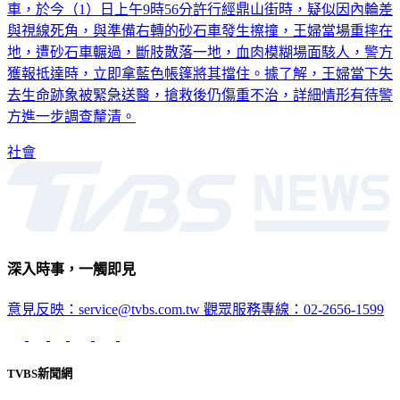
與視線死角，與準備右轉的砂石車發生擦撞，王婦當場重摔在
地，遭砂石車輾過，斷肢散落一地，血肉模糊場面駭人，警方
獲報抵達時，立即拿藍色帳篷將其擋住。據了解，王婦當下失
去生命跡象被緊急送醫，搶救後仍傷重不治，詳細情形有待警
方進一步調查釐清。
社會
深入時事，一觸即見
意見反映：service@tvbs.com.tw
觀眾服務專線：02-2656-1599
TVBS新聞網
關於我們
56新聞台節目表