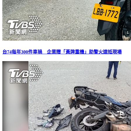
台74每年300件車禍 企業贈「黃牌重機」助警火速抵現場