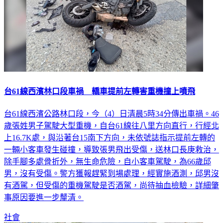
台61線西濱林口段車禍 轎車提前左轉害重機撞上噴飛
台61線西濱公路林口段，今（4）日清晨5時34分傳出車禍。46
歲張姓男子駕駛大型重機，自台61線往八里方向直行，行經北
上16.7K處，與沿著台15南下方向，未依號誌指示提前左轉的
一輛小客車發生碰撞，導致張男飛出受傷，送林口長庚救治，
除手腳多處骨折外，無生命危險，自小客車駕駛，為66歲邱
男，沒有受傷。警方獲報趕緊到場處理，經實施酒測，邱男沒
有酒駕，但受傷的重機駕駛是否酒駕，尚待抽血檢驗，詳細肇
事原因要進一步釐清。
社會