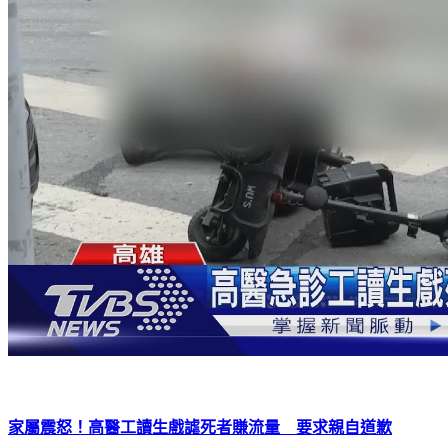
家屬震怒！高醫工讀生戲謔死者賺流量 要求親自道歉