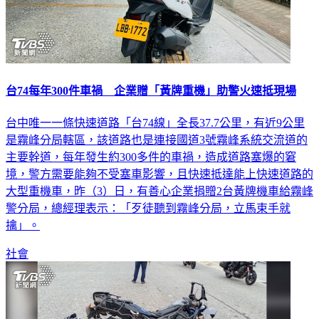
台74每年300件車禍 企業贈「黃牌重機」助警火速抵現場
台中唯一一條快速道路「台74線」全長37.7公里，有近9公里
是霧峰分局轄區，該道路也是連接國道3號霧峰系統交流道的
主要幹道，每年發生約300多件的車禍，造成道路塞爆的窘
境，警方需要能夠不受塞車影響，且快速抵達能上快速道路的
大型重機車，昨（3）日，有善心企業捐贈2台黃牌機車給霧峰
警分局，總經理表示：「歹徒聽到霧峰分局，立馬束手就
擒」。
社會