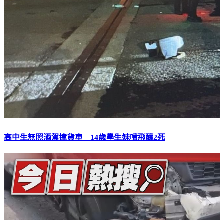
高中生無照酒駕撞貨車 14歲學生妹噴飛釀2死