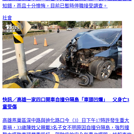
社會
快訊／高雄一家四口開車自撞分隔島「車頭凹爛」 父身亡3
童受傷
高雄燕巢區深中路與迪化路口今（3）日下午17時許發生重大
車禍，33歲陳姓父親載3名子女不明原因自撞分隔島，強烈撞
擊力導致車頭嚴重毀損，駕駛座的安全氣囊也爆開。該起事故