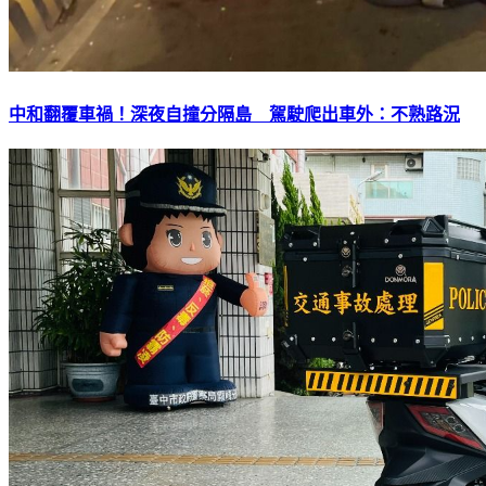
中和翻覆車禍！深夜自撞分隔島 駕駛爬出車外：不熟路況