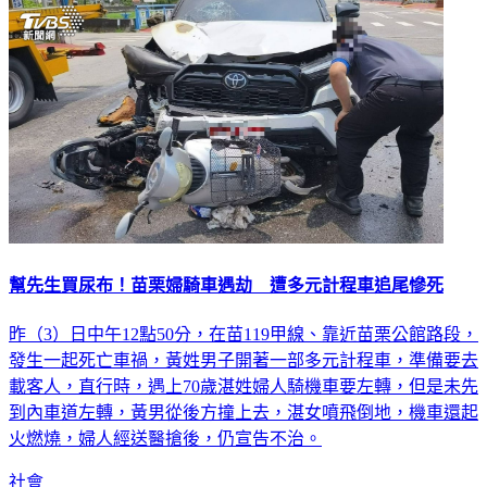
幫先生買尿布！苗栗婦騎車遇劫 遭多元計程車追尾慘死
昨（3）日中午12點50分，在苗119甲線、靠近苗栗公館路段，
發生一起死亡車禍，黃姓男子開著一部多元計程車，準備要去
載客人，直行時，遇上70歲湛姓婦人騎機車要左轉，但是未先
到內車道左轉，黃男從後方撞上去，湛女噴飛倒地，機車還起
火燃燒，婦人經送醫搶後，仍宣告不治。
社會