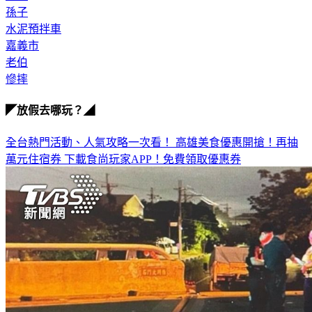
水泥預拌車
嘉義市
老伯
慘摔
◤放假去哪玩？◢
全台熱門活動、人氣攻略一次看！
高雄美食優惠開搶！再抽
萬元住宿券
下載食尚玩家APP！免費領取優惠券