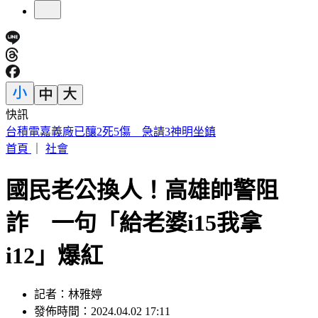
快訊
IU無預警召喚前男友 韓網替「她」心疼：很不舒服
首頁
｜
社會
國民老公換人！高雄帥警阻
詐 一句「給老婆i15我拿
i12」爆紅
記者：林雅婷
發佈時間：2024.04.02 17:11