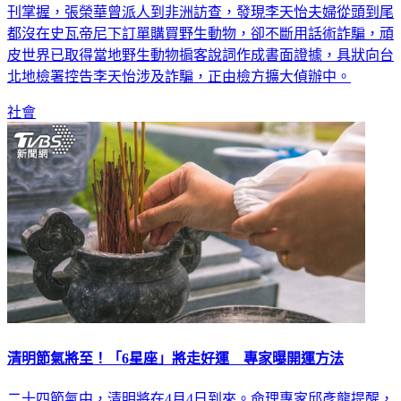
刊掌握，張榮華曾派人到非洲訪查，發現李天怡夫婦從頭到尾
都沒在史瓦帝尼下訂單購買野生動物，卻不斷用話術詐騙，頑
皮世界已取得當地野生動物掮客說詞作成書面證據，具狀向台
北地檢署控告李天怡涉及詐騙，正由檢方擴大偵辦中。
社會
清明節氣將至！「6星座」將走好運 專家曝開運方法
二十四節氣中，清明將在4月4日到來。命理專家邱彥龍提醒，