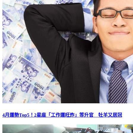
4月運勢Top5！2星座「工作運旺炸」等升官 牡羊又居冠