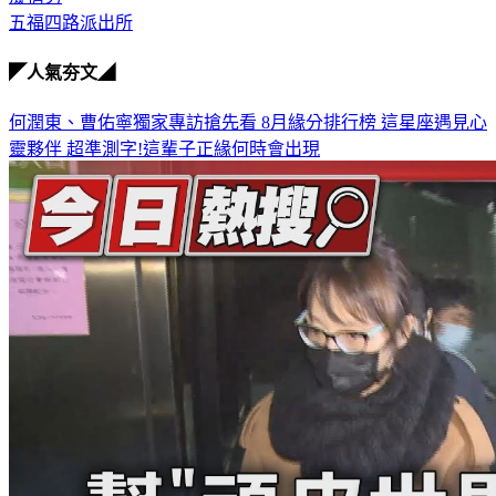
五福四路派出所
◤人氣夯文◢
何潤東、曹佑寧獨家專訪搶先看
8月緣分排行榜 這星座遇見心
靈夥伴
超準測字!這輩子正緣何時會出現