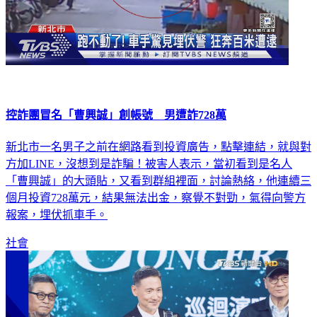
控詐團冒名「曹興誠」創帳號 男遭詐728萬
新北市一名男子之前在網路看到投資廣告，點擊連結，就與對
方加LINE，沒想到是詐騙！被害人表示，當初看到是名人
「曹興誠」的大頭貼，又看到群組裡面，討論熱絡，他連續三
個月投資728萬元，結果無法出金，察覺不對勁，氣得向警方
報案，埋伏抓車手。
社會