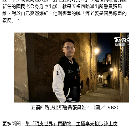
新任的國民老公身分也出爐，就是五福四路派出所警員張晁
維，對於自己突然爆紅，他則害羞的喊「疼老婆是國民應盡的
義務」。
五福四路派出所警員張晁維。（圖／TVBS）
更多新聞：
幫「頑皮世界」買動物　主播李天怡涉詐上億