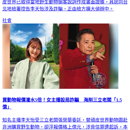
皮世界已取得當地野生動物掮客說詞作成書面證據，具狀向台
北地檢署控告李天怡涉及詐騙，正由檢方擴大偵辦中。
社會
買動物報價灌水5倍！女主播設局詐騙 海削三立老闆「1.5
億」
知名主播李天怡受三立老闆張榮華委託，替頑皮世界動物園赴
非洲購買野生動物，卻浮報價格上億元，涉背信罪遭起訴。本