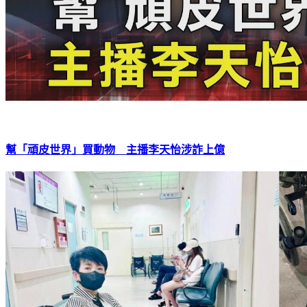
幫「頑皮世界」買動物 主播李天怡涉詐上億