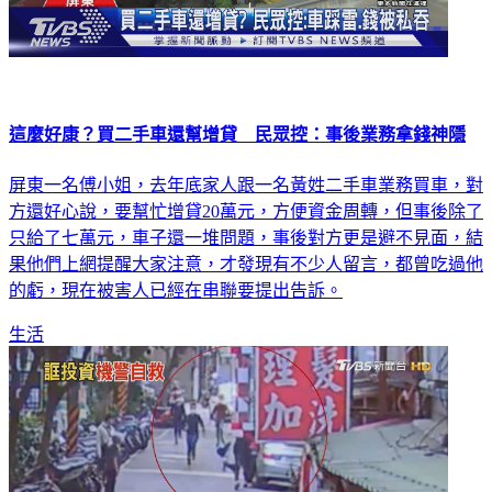
這麼好康？買二手車還幫增貸 民眾控：事後業務拿錢神隱
屏東一名傅小姐，去年底家人跟一名黃姓二手車業務買車，對
方還好心說，要幫忙增貸20萬元，方便資金周轉，但事後除了
只給了七萬元，車子還一堆問題，事後對方更是避不見面，結
果他們上網提醒大家注意，才發現有不少人留言，都曾吃過他
的虧，現在被害人已經在串聯要提出告訴。
生活