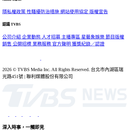
隱私權政策
性騷擾防治措施
網站使用協定
版權宣告
認識 TVBS
公司介紹
企業動態
人才招募
主播專區
星藝象娛樂
節目版權
銷售
公開招標
業務服務
官方聲明
獲獎紀錄／認證
2026 © TVBS Media Inc. All Rights Reserved. 台北市內湖區瑞
光路451號 | 聯利媒體股份有限公司
深入時事，一觸即見