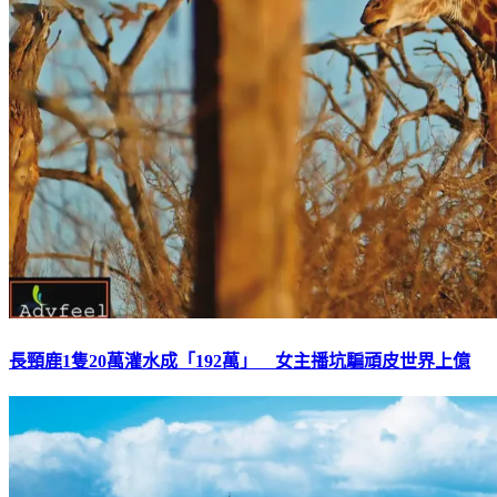
長頸鹿1隻20萬灌水成「192萬」 女主播坑騙頑皮世界上億