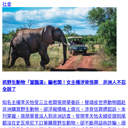
社會
抓野生動物「當臨演」騙老闆！女主播涉背信罪 非洲人不忍
全說了
知名主播李天怡受三立老闆張榮華委託，替頑皮世界動物園赴
非洲購買野生動物，卻浮報價格上億元，涉背信罪遭起訴。本
刊掌握，張榮華曾派人到非洲訪查，發現李天怡夫婦從頭到尾
都沒在史瓦帝尼下訂單購買野生動物，卻不斷用話術詐騙，頑