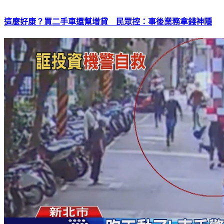
這麼好康？買二手車還幫增貸 民眾控：事後業務拿錢神隱