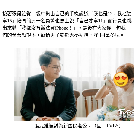
接著張晁維從口袋中掏出自己的手機說道「我也是12，我老婆
拿15」陪同的另一名員警也馬上說「自己才拿11」而行員也跳
出來勸「我都沒有辦法買iPhone！」。最後在大家你一句我一
句的苦苦勸說下，癡情男子終於大夢初醒，守下4萬多塊。
張晁維被封為新國民老公。（圖／TVBS）