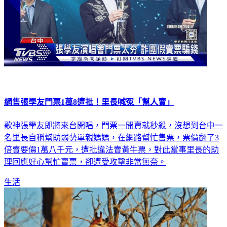
網售張學友門票1萬8遭批！里長喊冤「幫人賣」
歌神張學友即將來台開唱，門票一開賣就秒殺，沒想到台中一
名里長自稱幫助弱勢單親媽媽，在網路幫忙售票，票價翻了3
倍賣要價1萬八千元，遭批違法賣黃牛票，對此當事里長的助
理回應好心幫忙賣票，卻遭受攻擊非常無奈。
生活