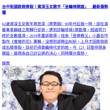
台中街頭跌倒骨裂！資深玉女歌手「坐輪椅開庭」 最新傷勢
曝
62歲資深玉女歌手周思潔（周慧娟）90年代紅極一時，卻在演
藝事業巔峰之際轉行從商，遭到詐騙慘揹1億鉅債，經過努力
終於全數還清，2019年重返歌壇，找來「音樂教父」小蟲合作
製作《傻傻的花》專輯，沒想到卻鬧出糾紛，上月才因跌倒造
成右膝骨裂，目前仍得靠輪椅代步的她，今（2）日堅持現身
開庭，展現為自己討公道的決心，同時曝光傷勢。
娛樂