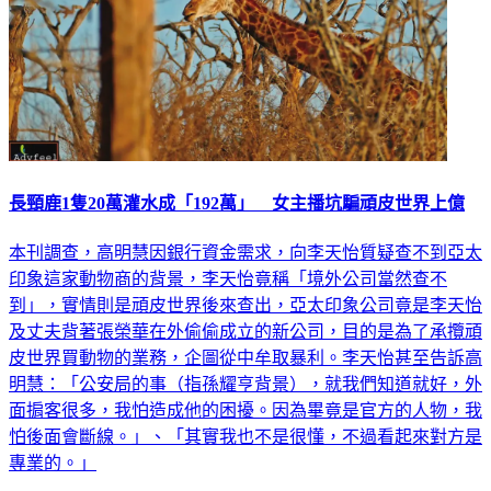
長頸鹿1隻20萬灌水成「192萬」 女主播坑騙頑皮世界上億
本刊調查，高明慧因銀行資金需求，向李天怡質疑查不到亞太
印象這家動物商的背景，李天怡竟稱「境外公司當然查不
到」，實情則是頑皮世界後來查出，亞太印象公司竟是李天怡
及丈夫背著張榮華在外偷偷成立的新公司，目的是為了承攬頑
皮世界買動物的業務，企圖從中牟取暴利。李天怡甚至告訴高
明慧：「公安局的事（指孫耀亨背景），就我們知道就好，外
面掮客很多，我怕造成他的困擾。因為畢竟是官方的人物，我
怕後面會斷線。」、「其實我也不是很懂，不過看起來對方是
專業的。」