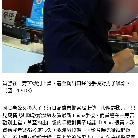
員警在一旁苦勸別上當，甚至掏出口袋的手機對男子喊話。
（圖／TVBS）
國民老公又換人了！近日高雄市警察局上傳一段阻詐影片，只
見癡情男想匯款給女網友買最新iPhone手機，而員警在一旁苦
勸別上當，甚至掏出口袋的手機對男子喊話「iPhone很貴，我
買給我老婆都考慮很久，我還分12期」。影片曝光後瞬間爆
紅，不少網友紛紛大讚「愛老婆的好男人」；這位高雄警界圈