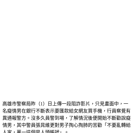
高雄市警察局昨（1）日上傳一段阻詐影片，只見畫面中，一
名癡情男在銀行不斷表示要匯款給女網友買手機，行員察覺有
異通報警方。沒多久員警到場，了解情況後便開始不斷勸說癡
情男，其中警員張晁維更對男子掏心掏肺的苦勸「不要亂轉給
人家，萬一這個是人頭帳號」。