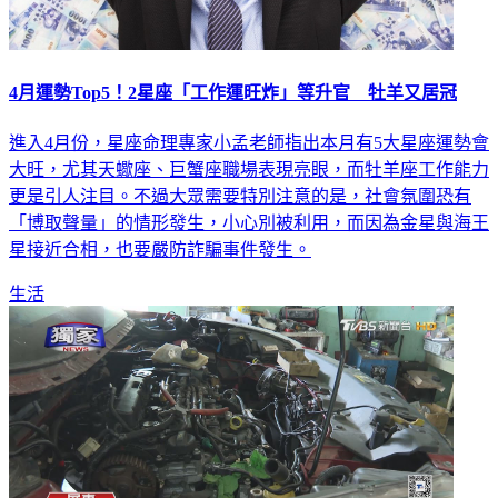
4月運勢Top5！2星座「工作運旺炸」等升官 牡羊又居冠
進入4月份，星座命理專家小孟老師指出本月有5大星座運勢會
大旺，尤其天蠍座、巨蟹座職場表現亮眼，而牡羊座工作能力
更是引人注目。不過大眾需要特別注意的是，社會氛圍恐有
「博取聲量」的情形發生，小心別被利用，而因為金星與海王
星接近合相，也要嚴防詐騙事件發生。
生活