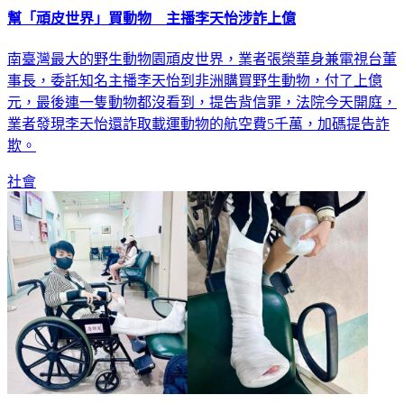
幫「頑皮世界」買動物 主播李天怡涉詐上億
南臺灣最大的野生動物園頑皮世界，業者張榮華身兼電視台董
事長，委託知名主播李天怡到非洲購買野生動物，付了上億
元，最後連一隻動物都沒看到，提告背信罪，法院今天開庭，
業者發現李天怡還詐取載運動物的航空費5千萬，加碼提告詐
欺。
社會