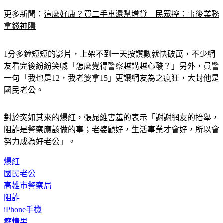
更多新聞：
這麼好康？買二手車還幫增貸　民眾控：事後業務
拿錢神隱
1分多鐘短短的影片，上架不到一天按讚數就快破萬，不少網
友看完後紛紛笑喊「怎麼覺得警察越講越心酸？」另外，員警
一句「我也是12，我老婆拿15」更讓網友為之瘋狂，大封他是
國民老公。
對於突如其來的爆紅，張晁維害羞的表示「謝謝網友的抬舉，
阻詐是警察應該做的事；老婆顧好，生活事業才會好，所以會
努力成為好老公」。
爆紅
國民老公
高雄市警察局
阻詐
iPhone手機
癡情男