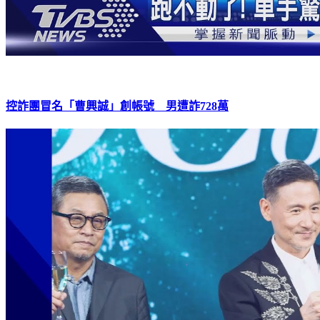
控詐團冒名「曹興誠」創帳號 男遭詐728萬