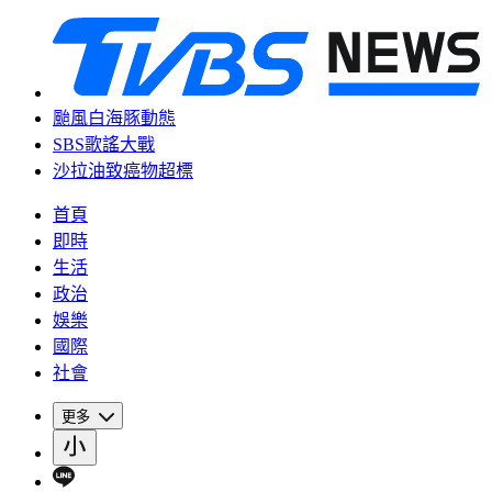
颱風白海豚動態
SBS歌謠大戰
沙拉油致癌物超標
首頁
即時
生活
政治
娛樂
國際
社會
更多