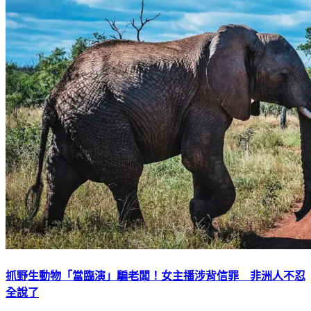
抓野生動物「當臨演」騙老闆！女主播涉背信罪 非洲人不忍
全說了