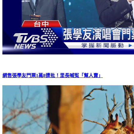
網售張學友門票1萬8遭批！里長喊冤「幫人賣」