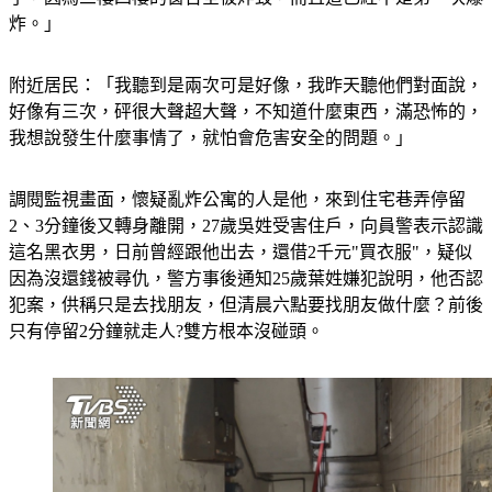
了，因為三樓四樓的窗台全被炸毀，而且這已經不是第一次爆
炸。」
附近居民：「我聽到是兩次可是好像，我昨天聽他們對面說，
好像有三次，砰很大聲超大聲，不知道什麼東西，滿恐怖的，
我想說發生什麼事情了，就怕會危害安全的問題。」
調閱監視畫面，懷疑亂炸公寓的人是他，來到住宅巷弄停留
2、3分鐘後又轉身離開，27歲吳姓受害住戶，向員警表示認識
這名黑衣男，日前曾經跟他出去，還借2千元"買衣服"，疑似
因為沒還錢被尋仇，警方事後通知25歲葉姓嫌犯說明，他否認
犯案，供稱只是去找朋友，但清晨六點要找朋友做什麼？前後
只有停留2分鐘就走人?雙方根本沒碰頭。