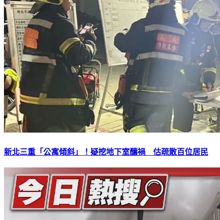
新北三重「公寓傾斜」！疑挖地下室釀禍 估疏散百位居民