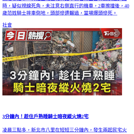
駕駛聯結車，行經土城區城林路準備右轉上台65線快速道路
時，疑似視線死角，未注意右側直行的機車，2車擦撞後，40
歲范姓騎士摔車倒地，頭部慘遭輾過，當場爆頭慘死。
社會
3分鐘內！趁住戶熟睡騎士暗夜縱火燒2宅