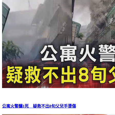
公寓火警釀1死 疑救不出8旬父兒手燙傷