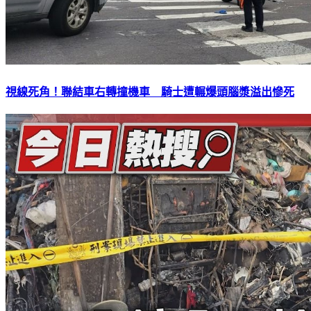
視線死角！聯結車右轉撞機車 騎士遭輾爆頭腦漿溢出慘死