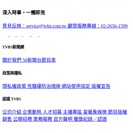
深入時事，一觸即見
意見反映：service@tvbs.com.tw
觀眾服務專線：02-2656-1599
TVBS新聞網
關於我們
56新聞台節目表
政策與隱私
隱私權政策
性騷擾防治措施
網站使用協定
版權宣告
認識 TVBS
公司介紹
企業動態
人才招募
主播專區
星藝象娛樂
節目版權
銷售
公開招標
業務服務
官方聲明
獲獎紀錄／認證