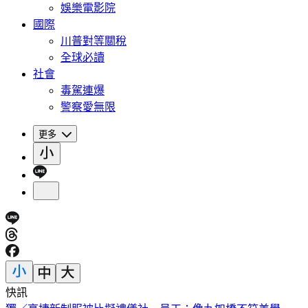
娛樂電影院
國際
川普對等關稅
全球必讀
社會
毒駕連爆
警察愛無限
更多
快訊