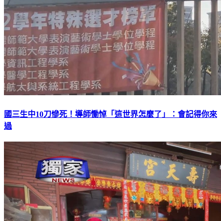
國三生中10刀慘死！導師慟悼「這世界怎麼了」：會記得你來
過