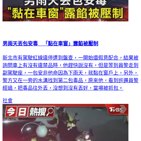
男雨天丟包安毒 「黏在車窗」露餡被壓制
新北市有駕駛紅線違停遭到盤查，一開始還假意配合，結果被
詢問車上有沒有違禁品時，他趕快說沒有，但是等到員警走到
副駕駛座，一包安非他命因為下雨天，就黏在窗戶上，另外，
警方又在一旁的水溝找到第二包毒品，原來他，看到巡邏員警
經過，把毒品往外丟，沒想到沒有丟好，當場被抓包。
社會