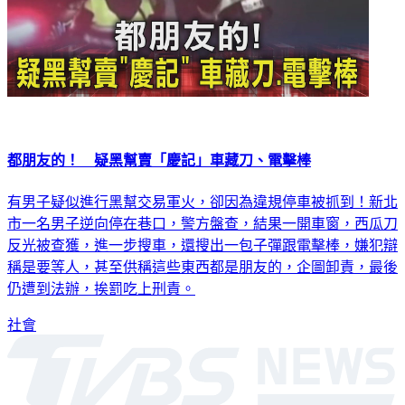
都朋友的！ 疑黑幫賣「慶記」車藏刀、電擊棒
有男子疑似進行黑幫交易軍火，卻因為違規停車被抓到！新北
市一名男子逆向停在巷口，警方盤查，結果一開車窗，西瓜刀
反光被查獲，進一步搜車，還搜出一包子彈跟電擊棒，嫌犯辯
稱是要等人，甚至供稱這些東西都是朋友的，企圖卸責，最後
仍遭到法辦，挨罰吃上刑責。
社會