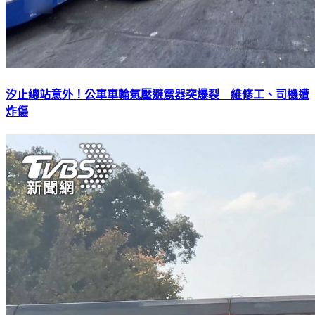
汐止總站意外！公車車輪氣壓避震器突爆裂 維修工、司機遭
炸傷