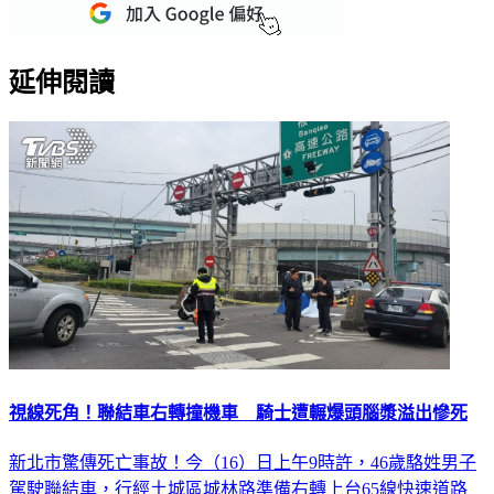
重點新聞一次看
延伸閱讀
視線死角！聯結車右轉撞機車 騎士遭輾爆頭腦漿溢出慘死
新北市驚傳死亡事故！今（16）日上午9時許，46歲駱姓男子