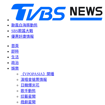
颱風白海豚動態
SBS歌謠大戰
優惠好康情報
首頁
即時
生活
政治
娛樂
《VPOPASIA》開播
演唱會搶票情報
日韓爆米花
歌手動態
綜藝星聞
戲劇星聞