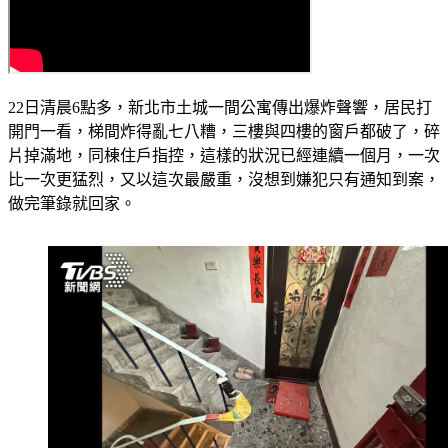
22日清晨6點多，新北市土城一間公寓傳出爆炸聲響，居民打
開門一看，梯間炸得亂七八糟，三樓與四樓的窗戶都破了，碎
片掉滿地，同棟住戶指控，這樣的狀況已經連續一個月，一次
比一次更猛烈，又以這次最嚴重，沒想到嫌犯只有通知到案，
做完筆錄就回家。