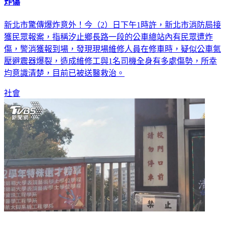
汐止總站意外！公車車輪氣壓避震器突爆裂 維修工、司機遭
炸傷
新北市驚傳爆炸意外！今（2）日下午1時許，新北市消防局接
獲民眾報案，指稱汐止鄉長路一段的公車總站內有民眾遭炸
傷，警消獲報到場，發現現場維修人員在修車時，疑似公車氣
壓避震器爆裂，造成維修工與1名司機全身有多處傷勢，所幸
均意識清楚，目前已被送醫救治。
社會