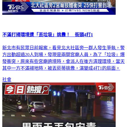
不滿打掃環境遭「丟垃圾」挑釁！ 街頭4打1
新北市有民眾日前報案，看見北大社區旁一群人發生爭執，警
方出動超過20人到場，發現是兩間宮廟人員，為了「垃圾」爆
發衝突，原來有些宮廟遶境時，會派人在後方清理環境，當天
其中一方不滿掃地時，被丟菸蒂挑釁，演變成4打1的局面。
社會