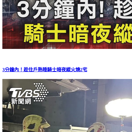
3分鐘內！趁住戶熟睡騎士暗夜縱火燒2宅