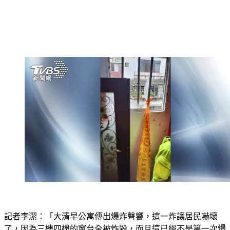
記者李潔：「大清早公寓傳出爆炸聲響，這一炸讓居民嚇壞