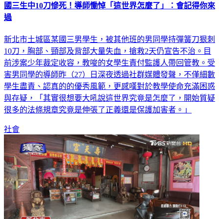
國三生中10刀慘死！導師慟悼「這世界怎麼了」：會記得你來
過
新北市土城區某國三男學生，被其他班的男同學持彈簧刀狠刺
10刀，胸部、頸部及背部大量失血，搶救2天仍宣告不治。目
前涉案少年裁定收容，教唆的女學生責付監護人帶回管教。受
害男同學的導師昨（27）日深夜透過社群媒體發聲，不僅細數
學生盡責、認真的的優秀風範，更感嘆對於教學使命充滿困惑
與存疑，「其實很想要大吼說這世界究竟是怎麼了，開始質疑
很多的法條規章究竟是伸張了正義還是保護加害者。」
社會