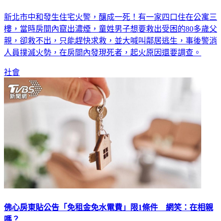
公寓火警釀1死 疑救不出8旬父兒手燙傷
新北市中和發生住宅火警，釀成一死！有一家四口住在公寓三
樓，當時房間內竄出濃煙，童姓男子想要救出受困的80多歲父
親，卻救不出，只能趕快求救，並大喊叫鄰居逃生，事後警消
人員撲滅火勢，在房間內發現死者，起火原因還要調查。
社會
佛心房東貼公告「免租金免水電費」限1條件 網笑：在相親