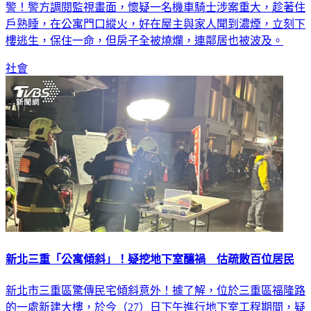
凌晨三點多，新北市八里在短短三分鐘內，發生兩起民宅火
警！警方調閱監視畫面，懷疑一名機車騎士涉案重大，趁著住
戶熟睡，在公寓門口縱火，好在屋主與家人聞到濃煙，立刻下
樓逃生，保住一命，但房子全被燒爛，連鄰居也被波及。
社會
新北三重「公寓傾斜」！疑挖地下室釀禍 估疏散百位居民
新北市三重區驚傳民宅傾斜意外！據了解，位於三重區福隆路