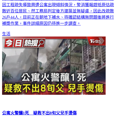
的一處新建大樓，於今（27）日下午進行地下室工程期間，疑
因工程疏失導致周遭公寓出現傾斜情況，警消獲報趕抵原估疏
散近百位居民、然工務局判定後方建築並無疑慮，因此改疏散
26戶44人，目前正在朝地下補水、待確認結構無問題後將進行
補漿作業，事件詳細原因仍待進一步調查。
生活