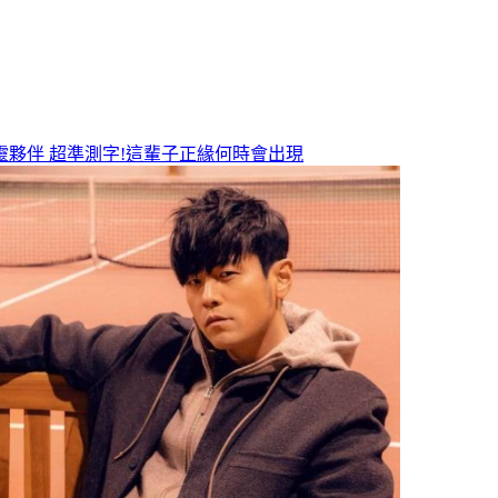
靈夥伴
超準測字!這輩子正緣何時會出現