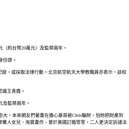
元（約台幣20萬元）及監禁兩年。
身份證。
王青霞的任何紀錄，或採取法律行動。北京航空航天大學教職員亦表示，該校
認識王青霞。
萬元及監禁兩年。
愈大。本來網友們著重在擔心基哥被Chris騙財，怕她把財產到
繆騫人女兒、淘寶畫作、曾於美國訂婚等等，二人更決定訴諸法