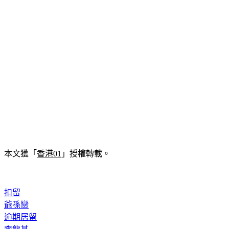
本文獲「
香港01
」授權轉載。
扣留
爺孫戀
逾期居留