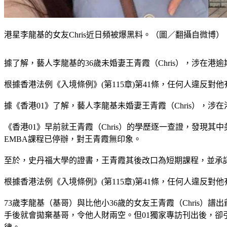
港星李龍基的女友Chris近日頻被爆黑料。（圖／翻攝自微博）
據了解，藝人李龍基的36歲未婚妻王青霞（Chris），涉在港
根據香港法例《入境條例》(第115章)第41條，任何人違反
據《香港01》了解，藝人李龍基未婚妻王青霞（Chris），
《香港01》早前就王青霞（Chris）的學歷逐一查證，發現其中美國
EMBA課程已停辦，對王青霞無印象。
至於，史丹福大學的證書，王青霞其後改口為短期課程，並承
根據香港法例《入境條例》(第115章)第41條，任何人違反
73歲李龍基（基哥）與比他小36歲的女友王青霞（Chris）
手後就會拋棄基哥，令他人財兩空。但01獨家專訪刊出後，