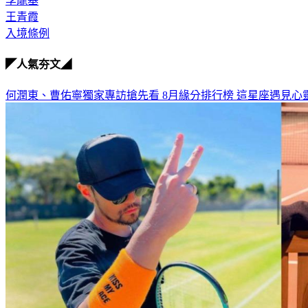
李龍基
王青霞
入境條例
◤人氣夯文◢
何潤東、曹佑寧獨家專訪搶先看
8月緣分排行榜 這星座遇見心