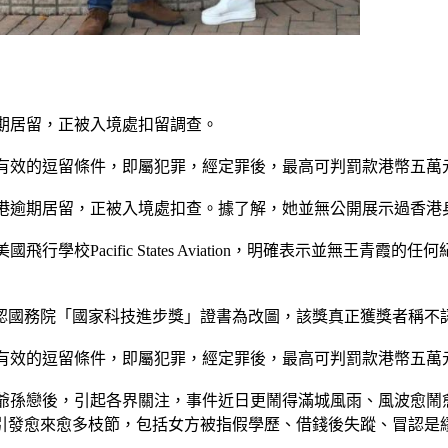
逾期居留，正被入境處扣留調查。
對他有效的逗留條件，即屬犯罪，經定罪後，最高可判罰款港幣五萬
涉在港逾期居留，正被入境處扣查。據了解，她並無公開展示過香港
飛行學校Pacific States Aviation，明確表示並無
認國務院「國家科技進步獎」證書為改圖，該獎真正獲獎者稱不
對他有效的逗留條件，即屬犯罪，經定罪後，最高可判罰款港幣五
譜出爺孫戀後，引起各界關注，事件近日更鬧得滿城風雨、風波愈鬧
卻引發愈來愈多枝節，包括女方被指假學歷、借錢後失蹤、冒認是