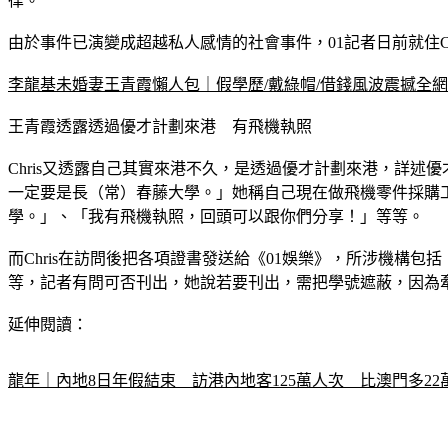
律。
由於事件已演變成超越私人感情的社會事件，01記者日前就住C
李龍基未婚妻王青霞懶人包｜假學歷/戴綠帽/借錢風波震撼全網
王青霞透露透過優才計劃來港　有飛機執照
Chris又透露自己其實來港不久，是透過優才計劃來港，詳述
一定要是長（常）春藤大學。」她稱自己現在做飛機零件採購
學。」、「我有飛機執照，回頭可以跟你們分享！」等等。
而Chris在訪問後把各項證書發送給《01娛樂》，所涉機構包括：美國史丹福大
等，記者有問可否刊出，她說若要刊出，需把學號遮蔽，因為
延伸閱讀：
龍年｜內地8日年假結束　訪港內地客125萬人次　比澳門多22