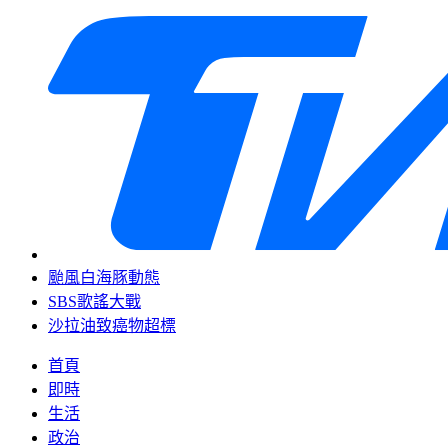
颱風白海豚動態
SBS歌謠大戰
沙拉油致癌物超標
首頁
即時
生活
政治