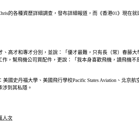
hris的各種資歷詳細調查，發布詳細報道，而《香港01》現在
優才、高才和專才分別，並說：「優才最難，只有長（常）春藤大學
工作，幫飛機公司買配件，更說：「我本身喜歡飛機，讀飛機不
學、美國飛行學校Pacific States Aviation、北京航空航天
牽涉到其私隱。
萬人次