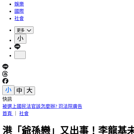
娛樂
國際
社會
更多
快訊
IU無預警召喚前男友 韓網替「她」心疼：很不舒服
首頁
｜
社會
港「爺孫戀」又出事！李龍基