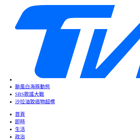
颱風白海豚動態
SBS歌謠大戰
沙拉油致癌物超標
首頁
即時
生活
政治