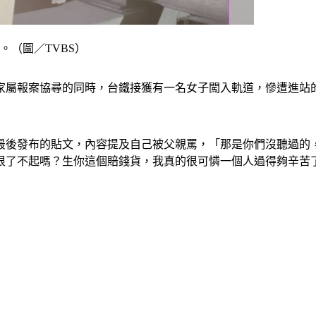
。（圖／TVBS）
，家屬報案協尋的同時，台鐵接獲有一名女子闖入軌道，慘遭進站
最後發布的貼文，內容提及自己被父親罵，「那是你們沒聽過的
很了不起嗎？生你這個賠錢貨，我真的很可憐一個人過得夠辛苦