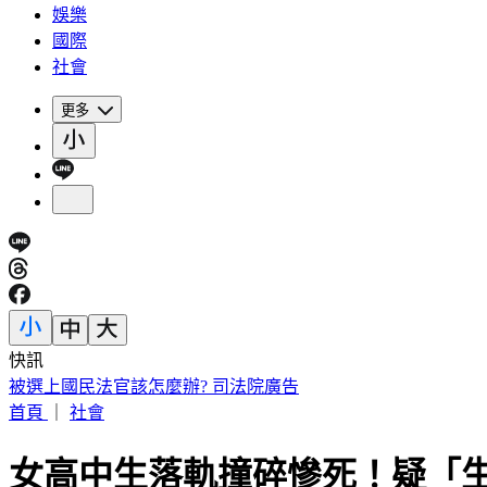
娛樂
國際
社會
更多
快訊
白海豚海警範圍擴大！全台炸「紫爆致災雨」這2天下最猛
首頁
｜
社會
女高中生落軌撞碎慘死！疑「