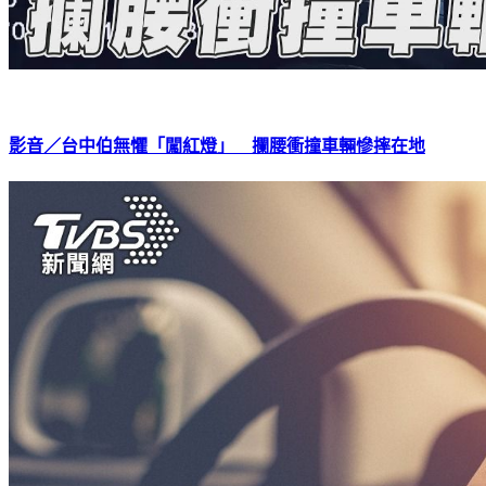
影音／台中伯無懼「闖紅燈」 攔腰衝撞車輛慘摔在地