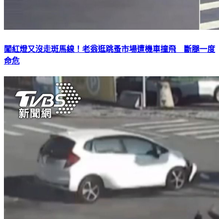
闖紅燈又沒走斑馬線！老翁逛跳蚤市場遭機車撞飛 斷腿一度
命危