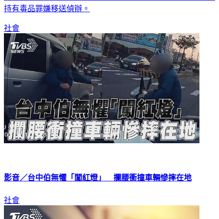
社會
影音／台中伯無懼「闖紅燈」 攔腰衝撞車輛慘摔在地
社會