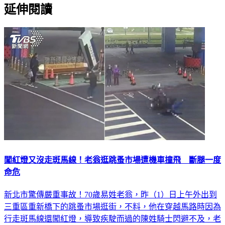
闖紅燈又沒走斑馬線！老翁逛跳蚤市場遭機車撞飛 斷腿一度
命危
新北市驚傳嚴重事故！70歲易姓老翁，昨（1）日上午外出到
三重區重新橋下的跳蚤市場逛街，不料，他在穿越馬路時因為
行走斑馬線還闖紅燈，導致疾駛而過的陳姓騎士閃避不及，老
翁被撞倒後當場失去呼吸心跳，緊急送醫搶救後雖然恢復生命