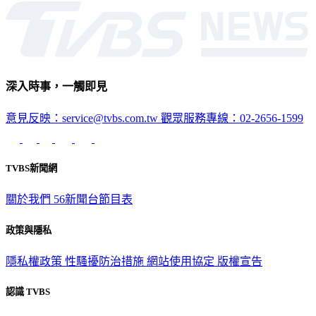
深入時事，一觸即見
意見反映：service@tvbs.com.tw
觀眾服務專線：02-2656-1599
TVBS新聞網
關於我們
56新聞台節目表
政策與隱私
隱私權政策
性騷擾防治措施
網站使用協定
版權宣告
認識 TVBS
公司介紹
企業動態
人才招募
主播專區
星藝象娛樂
節目版權