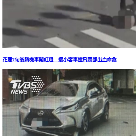
花蓮7旬翁騎機車闖紅燈 遭小客車撞飛頭部出血命危