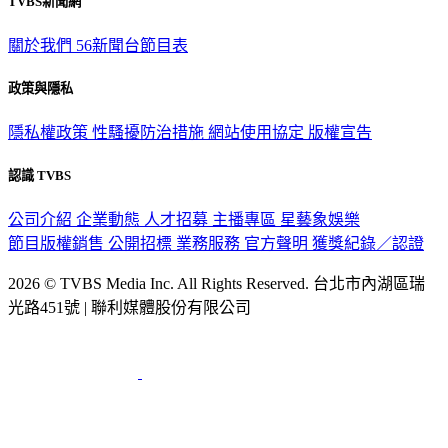
關於我們
56新聞台節目表
政策與隱私
隱私權政策
性騷擾防治措施
網站使用協定
版權宣告
認識 TVBS
公司介紹
企業動態
人才招募
主播專區
星藝象娛樂
節目版權銷售
公開招標
業務服務
官方聲明
獲獎紀錄／認證
2026 © TVBS Media Inc. All Rights Reserved. 台北市內湖區瑞
光路451號 | 聯利媒體股份有限公司