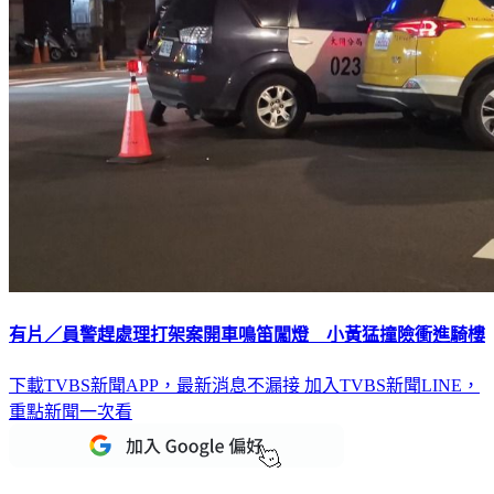
有片／員警趕處理打架案開車鳴笛闖燈 小黃猛撞險衝進騎樓
下載TVBS新聞APP，最新消息不漏接
加入TVBS新聞LINE，
重點新聞一次看
延伸閱讀