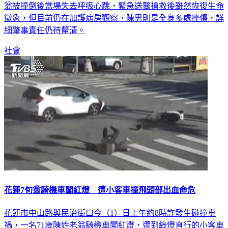
徵象，但目前仍在加護病房觀察，陳男則是全身多處挫傷，詳
細肇事責任仍待釐清。
社會
花蓮7旬翁騎機車闖紅燈 遭小客車撞飛頭部出血命危
花蓮市中山路與民治街口今（1）日上午約8時許發生碰撞車
禍，一名71歲陳姓老翁騎機車闖紅燈，遭到綠燈直行的小客車
撞上，造成騎士噴飛倒地，頭部重創大量出血，現場失去呼吸