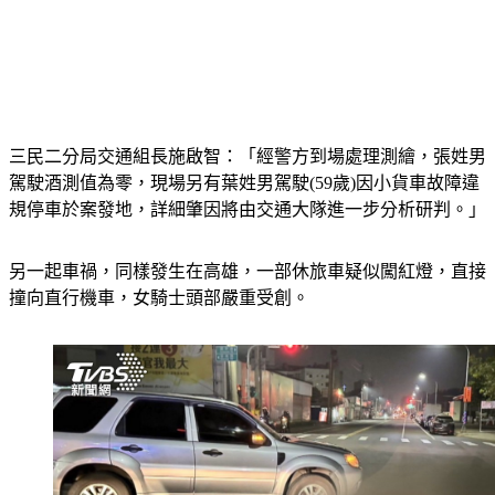
三民二分局交通組長施啟智：「經警方到場處理測繪，張姓男
駕駛酒測值為零，現場另有葉姓男駕駛(59歲)因小貨車故障違
規停車於案發地，詳細肇因將由交通大隊進一步分析研判。」
另一起車禍，同樣發生在高雄，一部休旅車疑似闖紅燈，直接
撞向直行機車，女騎士頭部嚴重受創。