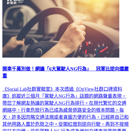
開車千萬別做！網議「6大駕駛人NG行為」 冠軍比逆向還嚴
重
《Social Lab社群實驗室》本次透過《OpView社群口碑資料
庫》追蹤近三個月「駕駛人NG行為」話題的網路聲量表現，
帶您了解網友熱議的駕駛人NG行為排行。在現代繁忙的交通
網絡中，行車危險行為已成為威脅道路安全的根本問題。每
天，許多因忽略交通法規或者貪圖方便的行為，已經將自己和
其他用路人置於危險之中。從闖紅燈到逆向行駛，再到不按規
定打方向燈，這些駕駛人NG行為成為增加交通事故風險重要