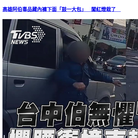
高雄阿伯毒品藏內褲下面「鼓一大包」 闖紅燈栽了