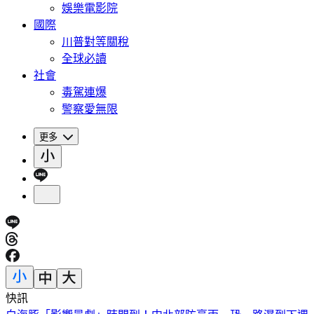
娛樂電影院
國際
川普對等關稅
全球必讀
社會
毒駕連爆
警察愛無限
更多
快訊