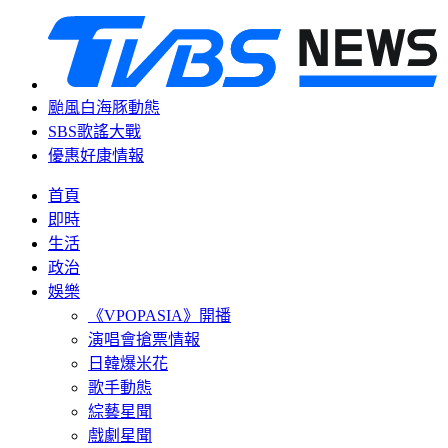
颱風白海豚動態
SBS歌謠大戰
優惠好康情報
首頁
即時
生活
政治
娛樂
《VPOPASIA》開播
演唱會搶票情報
日韓爆米花
歌手動態
綜藝星聞
戲劇星聞