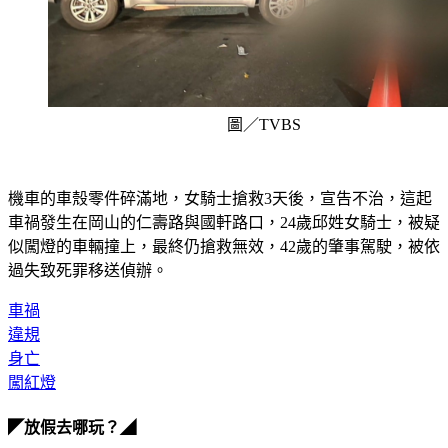
圖／TVBS
機車的車殼零件碎滿地，女騎士搶救3天後，宣告不治，這起
車禍發生在岡山的仁壽路與國軒路口，24歲邱姓女騎士，被疑
似闖燈的車輛撞上，最終仍搶救無效，42歲的肇事駕駛，被依
過失致死罪移送偵辦。
車禍
違規
身亡
闖紅燈
◤放假去哪玩？◢