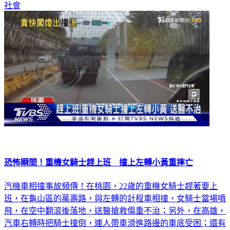
恐怖瞬間！重機女騎士趕上班 撞上左轉小黃重摔亡
汽機車相撞事故頻傳！在桃園，22歲的重機女騎士趕著要上
班，在龜山區的萬壽路，與左轉的計程車相撞，女騎士當場噴
飛，在空中翻滾後落地，送醫搶救傷重不治；另外，在高雄，
汽車右轉時把騎士撞倒，連人帶車滑進路邊的車底受困；還有
汽車闖紅燈，撞傷了騎士。