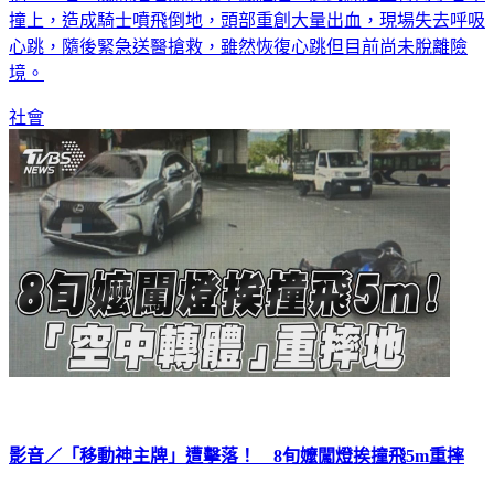
心跳，隨後緊急送醫搶救，雖然恢復心跳但目前尚未脫離險
境。
社會
影音／「移動神主牌」遭擊落！ 8旬嬤闖燈挨撞飛5m重摔
社會