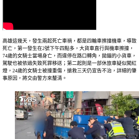
高雄這幾天，發生兩起死亡車禍，都是四輪車擦撞機車，導致
死亡，第一發生在2號下午四點多，大貨車直行與機車擦撞，
74歲的女騎士當場身亡，而違停在路口轉角，拋錨的小貨車，
駕駛也被依過失致死罪移送；第二起則是一部休旅車疑似闖紅
燈，24歲的女騎士被撞重傷，搶救三天仍宣告不治，詳細的肇
事原因，將交由警方來釐清。