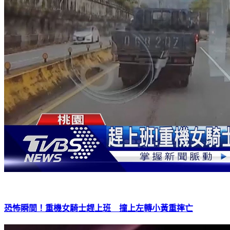
恐怖瞬間！重機女騎士趕上班 撞上左轉小黃重摔亡