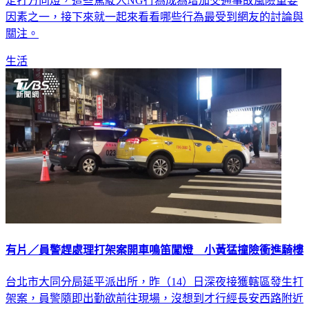
因素之一，接下來就一起來看看哪些行為最受到網友的討論與
關注。
生活
有片／員警趕處理打架案開車鳴笛闖燈 小黃猛撞險衝進騎樓
台北市大同分局延平派出所，昨（14）日深夜接獲轄區發生打
架案，員警隨即出勤欲前往現場，沒想到才行經長安西路附近
時，警車依規定開啟警鳴器和警示燈通過紅燈路口，竟遭對向