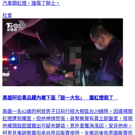
社會
高雄阿伯毒品藏內褲下面「鼓一大包」 闖紅燈栽了
高雄一名62歲的柯姓男子日前行經大樹區台29線時，因違規闖
紅燈遭到攔查，但他神情慌張，員警察覺有異立即盤查，發現
他褲頭鼓起還露出可疑夾鏈袋，意外查獲海洛因、安非他命。
柯男見事跡敗露坦承自用且販賣使用，全案訊後依意圖販賣而
持有毒品罪嫌移送偵辦。