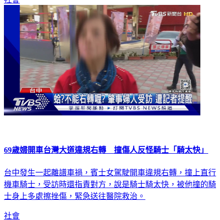
69歲婦開車台灣大道違規右轉 撞傷人反怪騎士「騎太快」
台中發生一起離譜車禍，賓士女駕駛開車違規右轉，撞上直行
機車騎士，受訪時還指責對方，說是騎士騎太快，被他撞的騎
士身上多處擦挫傷，緊急送往醫院救治。
社會