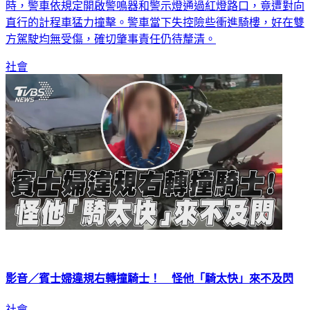
直行的計程車猛力撞擊。警車當下失控險些衝進騎樓，好在雙
方駕駛均無受傷，確切肇事責任仍待釐清。
社會
影音／賓士婦違規右轉撞騎士！ 怪他「騎太快」來不及閃
社會