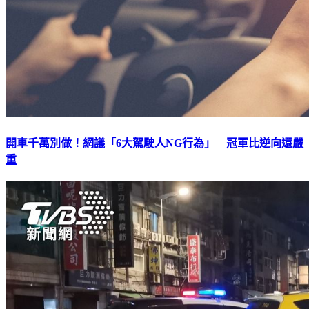
開車千萬別做！網議「6大駕駛人NG行為」 冠軍比逆向還嚴
重