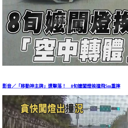
影音／「移動神主牌」遭擊落！ 8旬嬤闖燈挨撞飛5m重摔