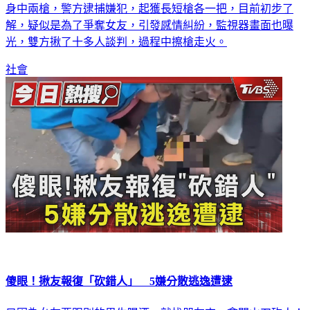
身中兩槍，警方逮捕嫌犯，起獲長短槍各一把，目前初步了
解，疑似是為了爭奪女友，引發感情糾紛，監視器畫面也曝
光，雙方揪了十多人談判，過程中擦槍走火。
社會
傻眼！揪友報復「砍錯人」 5嫌分散逃逸遭逮