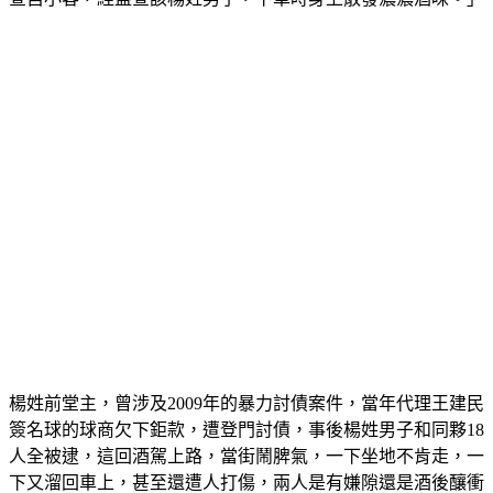
楊姓前堂主，曾涉及2009年的暴力討債案件，當年代理王建民
簽名球的球商欠下鉅款，遭登門討債，事後楊姓男子和同夥18
人全被逮，這回酒駕上路，當街鬧脾氣，一下坐地不肯走，一
下又溜回車上，甚至還遭人打傷，兩人是有嫌隙還是酒後釀衝