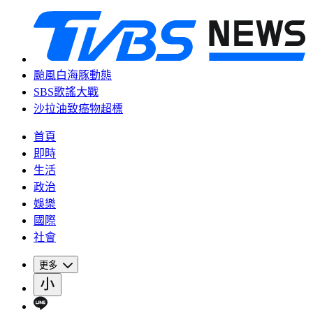
颱風白海豚動態
SBS歌謠大戰
沙拉油致癌物超標
首頁
即時
生活
政治
娛樂
國際
社會
更多