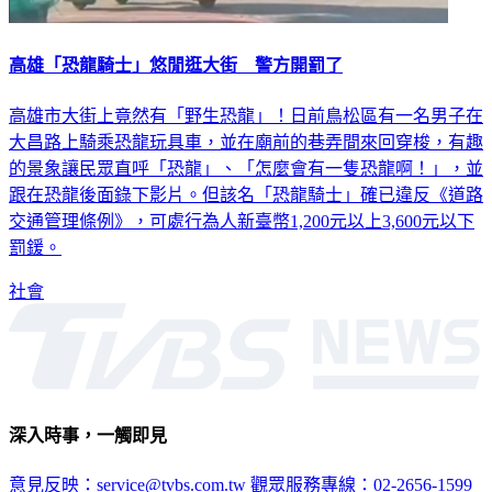
高雄「恐龍騎士」悠閒逛大街 警方開罰了
高雄市大街上竟然有「野生恐龍」！日前鳥松區有一名男子在
大昌路上騎乘恐龍玩具車，並在廟前的巷弄間來回穿梭，有趣
的景象讓民眾直呼「恐龍」、「怎麼會有一隻恐龍啊！」，並
跟在恐龍後面錄下影片。但該名「恐龍騎士」確已違反《道路
交通管理條例》，可處行為人新臺幣1,200元以上3,600元以下
罰鍰。
社會
深入時事，一觸即見
意見反映：service@tvbs.com.tw
觀眾服務專線：02-2656-1599