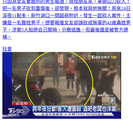
只因為女友要跟別的男生喝酒，就找朋友來，拿開山刀砍人！
把一名男子砍到重傷後，卻發現，根本就與他無關！原來24日
深夜11點多，新竹湖口一間超商附近，發生一起砍人案件，主
嫌是一名龔姓男子，想要報復女友卻誤砍成無辜的42歲聶姓男
子，涉案5人知道自己闖禍，分散逃逸，但最後還是被警方逮
捕。
社會