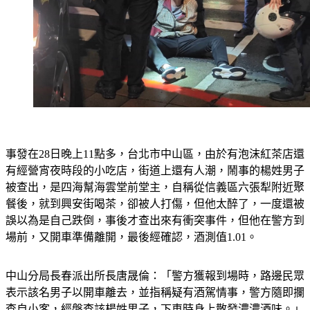
事發在28日晚上11點多，台北市中山區，由於有泡沫紅茶店還
有經營宵夜時段的小吃店，街道上還有人潮，鬧事的楊姓男子
被查出，是四海幫海雲堂前堂主，自稱從信義區六張犁附近聚
餐後，就到興安街喝茶，卻被人打傷，但他太醉了，一度還被
誤以為是自己跌倒，事後才查出來有衝突事件，但他在警方到
場前，又開車準備離開，最後經確認，酒測值1.01。
中山分局長春派出所長唐晟倫：「警方獲報到場時，路邊民眾
表示該名男子以開車離去，並指稱疑有酒駕情事，警方隨即攔
查自小客，經盤查該楊姓男子，下車時身上散發濃濃酒味。」