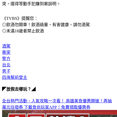
突，還得等動手犯嫌到案說明。
《TVBS》提醒您：
◎飲酒勿開車！飲酒過量，有害健康，請勿酒駕
◎未滿18歲者禁止飲酒
酒駕
衝突
警方
台北
男子
四海幫前堂主
◤放假去哪玩？◢
全台熱門活動、人氣攻略一次看！
高雄美食優惠開搶！再抽
萬元住宿券
下載食尚玩家APP！免費領取優惠券