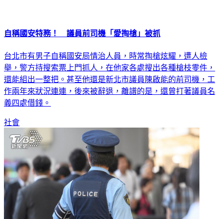
自稱國安特務！ 議員前司機「愛掏槍」被抓
台北市有男子自稱國安局情治人員，時常掏槍炫耀，遭人檢
舉，警方持搜索票上門抓人，在他家各處搜出各種槍枝零件，
還能組出一整把。甚至他還是新北市議員陳啟能的前司機，工
作兩年來狀況連連，後來被辭退，離譜的是，還曾打著議員名
義四處借錢。
社會