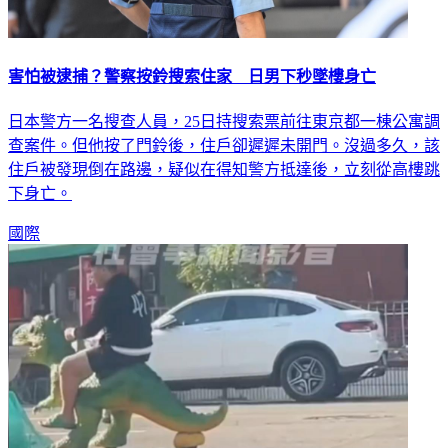
害怕被逮捕？警察按鈴搜索住家 日男下秒墜樓身亡
日本警方一名搜查人員，25日持搜索票前往東京都一棟公寓調
查案件。但他按了門鈴後，住戶卻遲遲未開門。沒過多久，該
住戶被發現倒在路邊，疑似在得知警方抵達後，立刻從高樓跳
下身亡。
國際