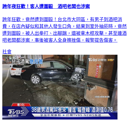
跨年夜狂歡！客人遭圍毆 酒吧老闆也涉案
跨年狂歡，竟然遭到圍毆！台北市大同區，有男子到酒吧消
費，在店內疑似和其他人發生口角，結果到室外抽菸時，竟然
遭到圍毆，被人出拳打、出腳踹，還被拿木棍攻擊，甚至連酒
吧老闆都涉案，事後被害人全身擦挫傷，報警提告傷害。
社會