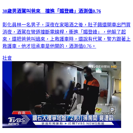
38歲男酒駕叫爸來 撞進「媚登峰」酒測值0.76
彰化員林一名男子，深夜在家喝酒之後，肚子餓還開車出門買
消夜，酒駕在彎道撞斷電線桿，衝進「媚登峰」，他躲了起
來，還把爸爸叫過來，上救護車時，還說有代駕，警方跟著上
救護車，他才坦承車是他開的，酒測值0.76。
社會