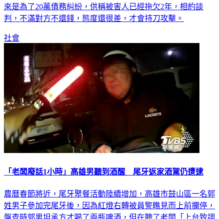
來是為了20萬債務糾紛，供稱被害人已經拖欠2年，相約談
判，不滿對方不還錢，態度還很差，才會持刀攻擊。
社會
「老闆廢話1小時」高雄男聽到酒醒 尾牙返家酒駕仍遭逮
農曆春節將近，尾牙聚餐活動陸續增加，高雄市鼓山區一名郭
姓男子參加完尾牙後，因為紅燈右轉被員警瞧見而上前攔停，
盤查時郭男坦承方才喝了兩瓶啤酒，但在聽了老闆「上台致詞