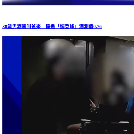
38歲男酒駕叫爸來 撞進「媚登峰」酒測值0.76