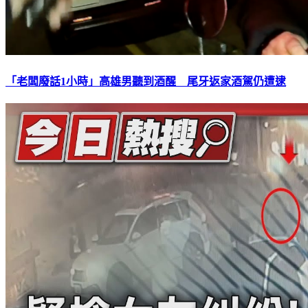
「老闆廢話1小時」高雄男聽到酒醒 尾牙返家酒駕仍遭逮