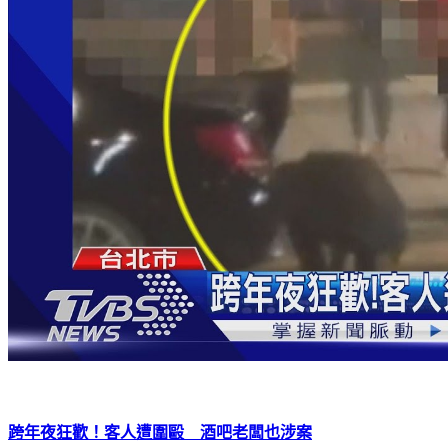
跨年夜狂歡！客人遭圍毆 酒吧老闆也涉案