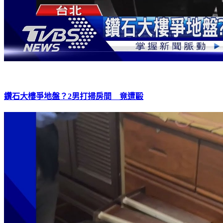
鑽石大樓爭地盤？2男打掃房間 竟遭毆