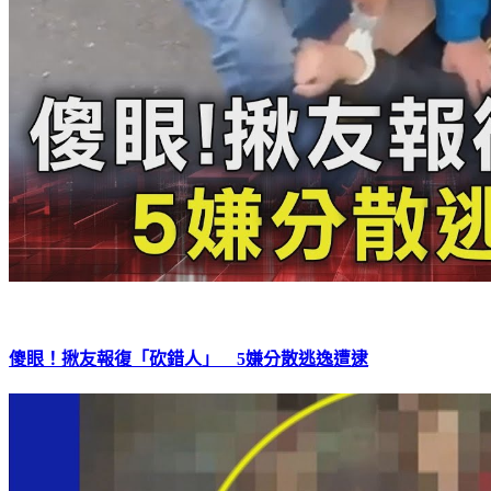
傻眼！揪友報復「砍錯人」 5嫌分散逃逸遭逮