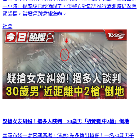
一小時」後應該已經酒醒了，但警方對郭男進行酒測時仍然明
顯超標，當場遭到逮捕送辦。
社會
疑搶女友糾紛！撂多人談判 30歲男「近距離中2槍」倒地
嘉義布袋一處宮廟廣場，清晨5點多傳出槍響！一名30歲男子