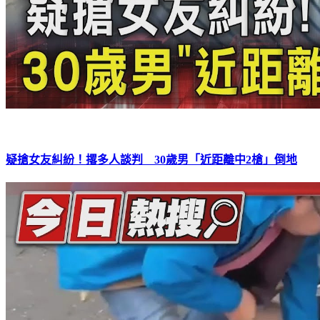
疑搶女友糾紛！撂多人談判 30歲男「近距離中2槍」倒地