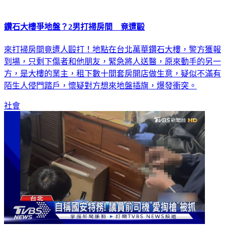
鑽石大樓爭地盤？2男打掃房間 竟遭毆
來打掃房間竟遭人毆打！地點在台北萬華鑽石大樓，警方獲報
到場，只剩下傷者和他朋友，緊急將人送醫，原來動手的另一
方，是大樓的業主，租下數十間套房開店做生意，疑似不滿有
陌生人侵門踏戶，懷疑對方想來地盤插旗，爆發衝突。
社會