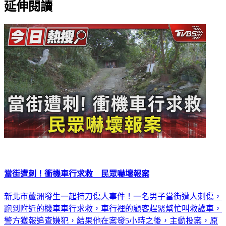
延伸閱讀
當街遭刺！衝機車行求救 民眾嚇壞報案
新北市蘆洲發生一起持刀傷人事件！一名男子當街遭人刺傷，
跑到附近的機車車行求救，車行裡的顧客趕緊幫忙叫救護車，
警方獲報追查嫌犯，結果他在案發5小時之後，主動投案，原