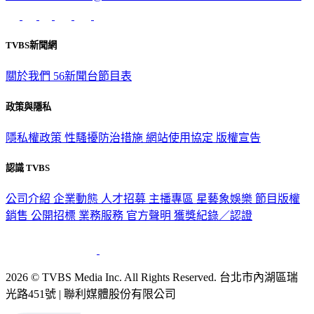
TVBS新聞網
關於我們
56新聞台節目表
政策與隱私
隱私權政策
性騷擾防治措施
網站使用協定
版權宣告
認識 TVBS
公司介紹
企業動態
人才招募
主播專區
星藝象娛樂
節目版權
銷售
公開招標
業務服務
官方聲明
獲獎紀錄／認證
2026 © TVBS Media Inc. All Rights Reserved. 台北市內湖區瑞
光路451號 | 聯利媒體股份有限公司