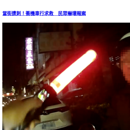
當街遭刺！衝機車行求救 民眾嚇壞報案