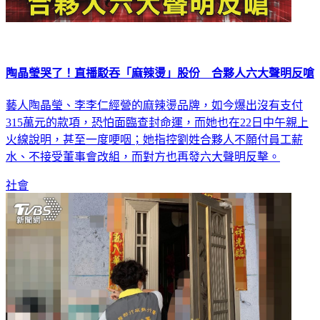
陶晶瑩哭了！直播駁吞「麻辣燙」股份 合夥人六大聲明反嗆
藝人陶晶瑩、李李仁經營的麻辣燙品牌，如今爆出沒有支付
315萬元的款項，恐怕面臨查封命運，而她也在22日中午親上
火線說明，甚至一度哽咽；她指控劉姓合夥人不願付員工薪
水、不接受董事會改組，而對方也再發六大聲明反擊。
社會