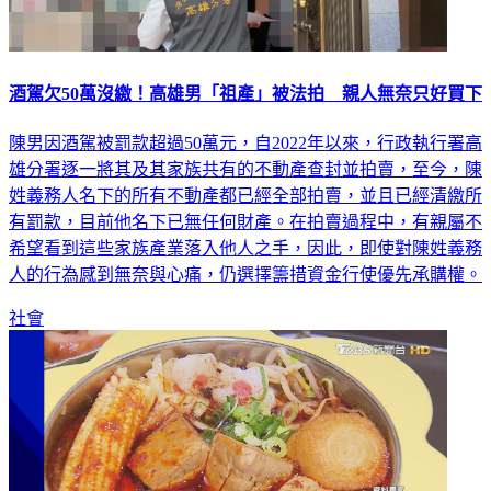
酒駕欠50萬沒繳！高雄男「祖產」被法拍 親人無奈只好買下
陳男因酒駕被罰款超過50萬元，自2022年以來，行政執行署高
雄分署逐一將其及其家族共有的不動產查封並拍賣，至今，陳
姓義務人名下的所有不動產都已經全部拍賣，並且已經清繳所
有罰款，目前他名下已無任何財產。在拍賣過程中，有親屬不
希望看到這些家族產業落入他人之手，因此，即使對陳姓義務
人的行為感到無奈與心痛，仍選擇籌措資金行使優先承購權。
社會