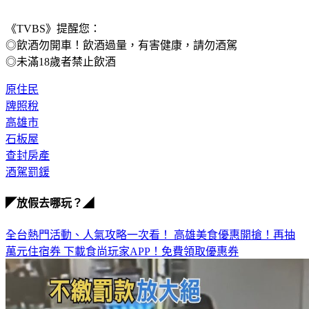
《TVBS》提醒您：
◎飲酒勿開車！飲酒過量，有害健康，請勿酒駕
◎未滿18歲者禁止飲酒
原住民
牌照稅
高雄市
石板屋
查封房產
酒駕罰鍰
◤放假去哪玩？◢
全台熱門活動、人氣攻略一次看！
高雄美食優惠開搶！再抽
萬元住宿券
下載食尚玩家APP！免費領取優惠券