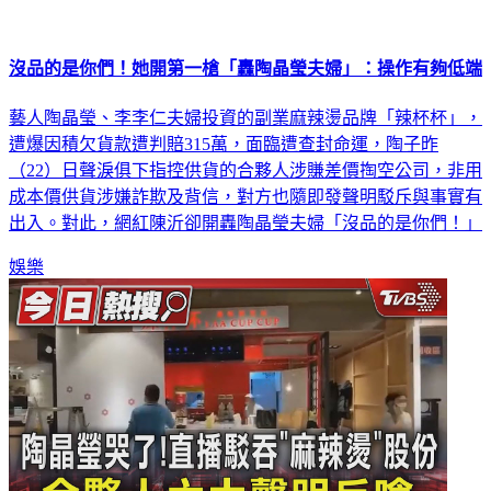
沒品的是你們！她開第一槍「轟陶晶瑩夫婦」：操作有夠低端
藝人陶晶瑩、李李仁夫婦投資的副業麻辣燙品牌「辣杯杯」，
遭爆因積欠貨款遭判賠315萬，面臨遭查封命運，陶子昨
（22）日聲淚俱下指控供貨的合夥人涉賺差價掏空公司，非用
成本價供貨涉嫌詐欺及背信，對方也隨即發聲明駁斥與事實有
出入。對此，網紅陳沂卻開轟陶晶瑩夫婦「沒品的是你們！」
娛樂