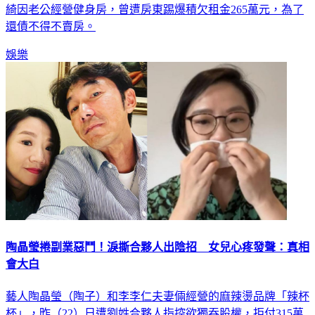
綺因老公經營健身房，曾遭房東踢爆積欠租金265萬元，為了
還債不得不賣房。
娛樂
陶晶瑩捲副業惡鬥！淚撕合夥人出陰招 女兒心疼發聲：真相
會大白
藝人陶晶瑩（陶子）和李李仁夫妻倆經營的麻辣燙品牌「辣杯
杯」，昨（22）日遭劉姓合夥人指控欲獨吞股權，拒付315萬