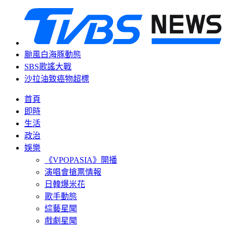
颱風白海豚動態
SBS歌謠大戰
沙拉油致癌物超標
首頁
即時
生活
政治
娛樂
《VPOPASIA》開播
演唱會搶票情報
日韓爆米花
歌手動態
綜藝星聞
戲劇星聞