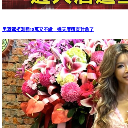
男酒駕拒測罰18萬又不繳 透天厝遭查封急了