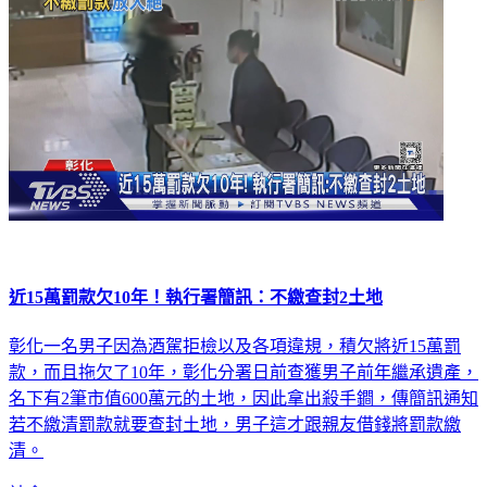
近15萬罰款欠10年！執行署簡訊：不繳查封2土地
彰化一名男子因為酒駕拒檢以及各項違規，積欠將近15萬罰
款，而且拖欠了10年，彰化分署日前查獲男子前年繼承遺產，
名下有2筆市值600萬元的土地，因此拿出殺手鐧，傳簡訊通知
若不繳清罰款就要查封土地，男子這才跟親友借錢將罰款繳
清。