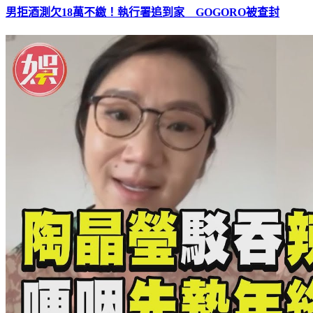
男拒酒測欠18萬不繳！執行署追到家 GOGORO被查封