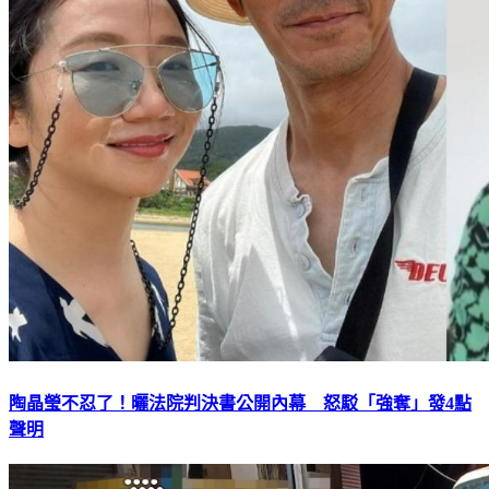
陶晶瑩不忍了！曬法院判決書公開內幕 怒駁「強奪」發4點
聲明