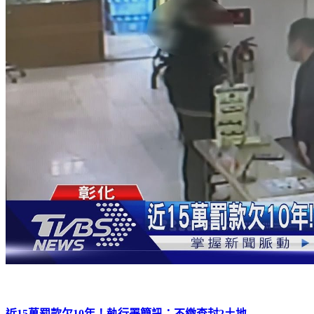
近15萬罰款欠10年！執行署簡訊：不繳查封2土地