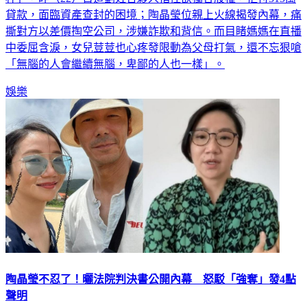
貸款，面臨資產查封的困境；陶晶瑩位親上火線揭發內幕，痛
撕對方以差價掏空公司，涉嫌詐欺和背信。而目睹媽媽在直播
中委屈含淚，女兒荳荳也心疼發限動為父母打氣，還不忘狠嗆
「無腦的人會繼續無腦，卑鄙的人也一樣」。
娛樂
陶晶瑩不忍了！曬法院判決書公開內幕 怒駁「強奪」發4點
聲明