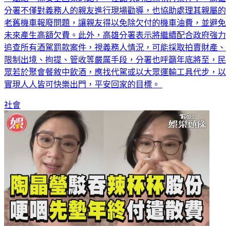
分署不僅對義務人的親友進行現場勸導，也協助處理其親屬的
老舊機車報廢問題，讓親友得以免除欠付的機車油費，並避免
未來產生高額欠費。此外，高雄分署表示將繼續配合政府強力
追查所有酒駕罰款案件，視義務人情況，可能採取拍賣財產、
限制出境、拘提、管收等嚴厲手段，分署也呼籲年底將至，民
眾若於聚會餐敘中飲酒，應找代駕或以大眾運輸工具代步，以
實現人人皆可快樂出門，平安回家的目標。
社會