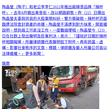
陶晶瑩（陶子）和老公李李仁2022年推出麻辣燙品牌「辣杯
杯」，去年8月撤出美食街，改以網路銷售。昨（22）日爆出
陶晶瑩夫妻與供貨的大股東鬧糾紛，雙方撕破臉，辣杯杯恐面
臨遭法院查封資產的命運，陶晶瑩不滿遭到對方抹黑，開直播
說明，想到員工可能沒工作，一度難過哽咽。陶晶瑩今（23）
日在社群上發出聲明及民事判決，表示：「謹就近日關於辣杯
杯相關報導，所屬律師團代表聲明如下附件。再有造謠、虛
構、影響社會秩序的文章、標題，律師團及藝人所屬公司皆以
法律維權。」更多新聞：
娛樂