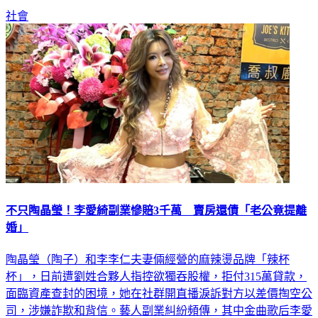
社會
不只陶晶瑩！李愛綺副業慘賠3千萬 賣房還債「老公竟提離
婚」
陶晶瑩（陶子）和李李仁夫妻倆經營的麻辣燙品牌「辣杯
杯」，日前遭劉姓合夥人指控欲獨吞股權，拒付315萬貸款，
面臨資產查封的困境，她在社群開直播淚訴對方以差價掏空公
司，涉嫌詐欺和背信。藝人副業糾紛頻傳，其中金曲歌后李愛