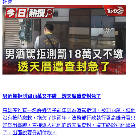
社會
男酒駕拒測罰18萬又不繳 透天厝遭查封急了
高雄苓雅有一名許姓男子前年因為酒駕拒測，被罰18萬，但他
沒有按時繳款，拖欠了快兩年，法務部行政執行署高雄分署只
好祭出鐵腕，直接派人把他的透天厝查封，這下終於把他逼急
了，出面說要分期付款。