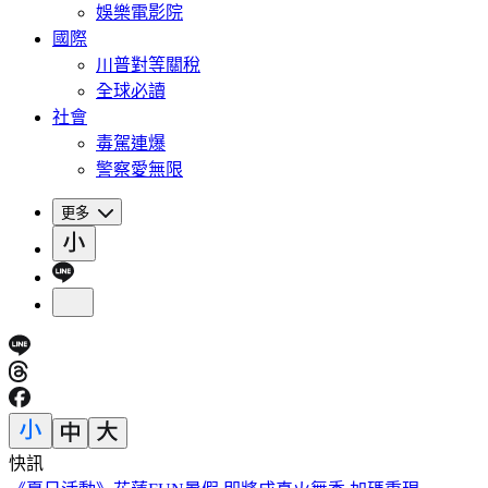
娛樂電影院
國際
川普對等關稅
全球必讀
社會
毒駕連爆
警察愛無限
更多
快訊