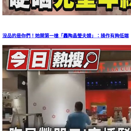
沒品的是你們！她開第一槍「轟陶晶瑩夫婦」：操作有夠低端