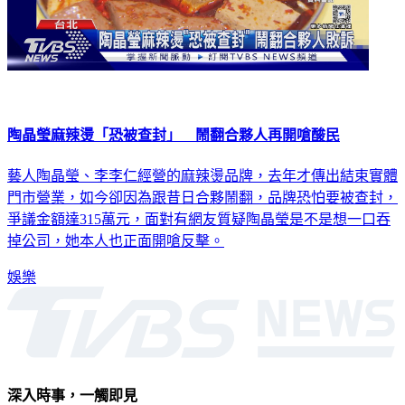
陶晶瑩麻辣燙「恐被查封」 鬧翻合夥人再開嗆酸民
藝人陶晶瑩、李李仁經營的麻辣燙品牌，去年才傳出結束實體
門市營業，如今卻因為跟昔日合夥鬧翻，品牌恐怕要被查封，
爭議金額達315萬元，面對有網友質疑陶晶瑩是不是想一口吞
掉公司，她本人也正面開嗆反擊。
娛樂
深入時事，一觸即見