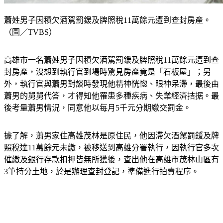
蕭姓男子因積欠酒駕罰鍰及牌照稅11萬餘元遭到查封房產。
（圖／TVBS）
高雄市一名蕭姓男子因積欠酒駕罰鍰及牌照稅11萬餘元遭到查
封房產，沒想到執行官到場時驚見房產竟是「石板屋」；另
外，執行官與蕭男對談時發現他精神恍惚、眼神呆滯，最後由
蕭男的舅舅代答，才得知他罹患多種疾病、失業經濟拮据。最
後考量蕭男情況，同意他以每月5千元分期繳交罰金。
據了解，蕭男家住高雄茂林是原住民，他因滯欠酒駕罰鍰及牌
照稅達11萬餘元未繳，被移送到高雄分署執行，因執行官多次
催繳及銀行存款扣押皆無所獲後，查出他在高雄市茂林山區有
3筆持分土地，於是辦理查封登記，準備進行拍賣程序。