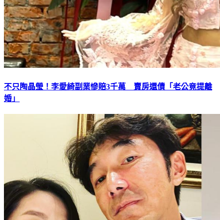
不只陶晶瑩！李愛綺副業慘賠3千萬 賣房還債「老公竟提離
婚」