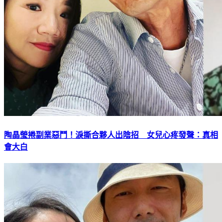
陶晶瑩捲副業惡鬥！淚撕合夥人出陰招 女兒心疼發聲：真相
會大白