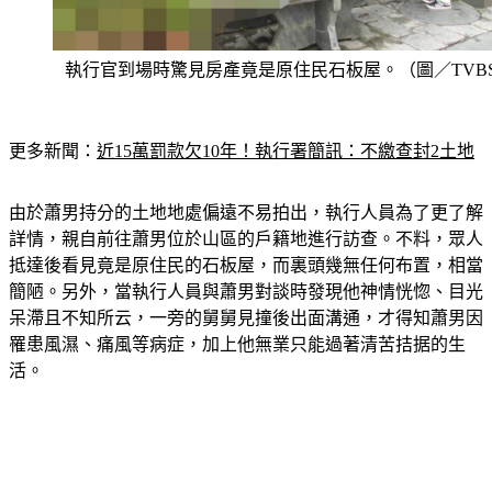
執行官到場時驚見房產竟是原住民石板屋。（圖／TVB
更多新聞：
近15萬罰款欠10年！執行署簡訊：不繳查封2土地
由於蕭男持分的土地地處偏遠不易拍出，執行人員為了更了解
詳情，親自前往蕭男位於山區的戶籍地進行訪查。不料，眾人
抵達後看見竟是原住民的石板屋，而裏頭幾無任何布置，相當
簡陋。另外，當執行人員與蕭男對談時發現他神情恍惚、目光
呆滯且不知所云，一旁的舅舅見撞後出面溝通，才得知蕭男因
罹患風濕、痛風等病症，加上他無業只能過著清苦拮据的生
活。