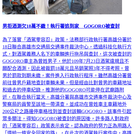
男拒酒測欠18萬不繳！執行署追到家 GOGORO被查封
為了落實「酒駕零容忍」政策，法務部行政執行署高雄分署於
18日聯合高雄市交通局交通事件裁決中心，透過科技化執行方
式，對酒駕義務人名下的車輛進行拖吊與查封，這次被查封的
GOGORO車主為曾姓男子，他於109年7月23日酒駕違規且不
願配合酒測，因此被裁罰18萬元且吊銷駕照3年不得考照。曾
男於罰款到期未繳，案件進入行政執行程序。雖然高雄分署曾
前往曾男戶籍地查封車輛未果，但是經由比對曾男的車籍地址
和過去的停車紀錄，推測他的GOGORO可能停在武廟路附
近，在聯合執行當天，高雄分署與高雄市交通事件裁決中心及
警察局的員警至該地一帶清查，並成功在曾姓車主車籍地外
200公尺之路邊停車格找到並查封該輛GOGORO。該事件引起
眾多關注，得知GOGORO被查封的原因後，許多路人對政府
的「酒駕零容忍」政策表示肯定，認為政府的努力正為用路人
「還給一條安全回家的路」，在此次的酒駕執行案件中，高雄