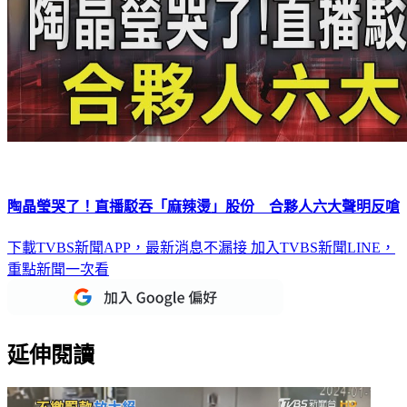
陶晶瑩哭了！直播駁吞「麻辣燙」股份 合夥人六大聲明反嗆
下載TVBS新聞APP，最新消息不漏接
加入TVBS新聞LINE，
重點新聞一次看
延伸閱讀