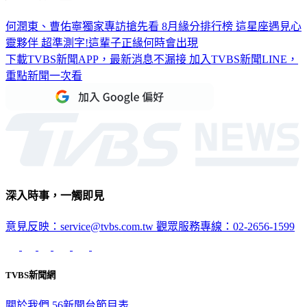
何潤東、曹佑寧獨家專訪搶先看
8月緣分排行榜 這星座遇見心
靈夥伴
超準測字!這輩子正緣何時會出現
下載TVBS新聞APP，最新消息不漏接
加入TVBS新聞LINE，
重點新聞一次看
深入時事，一觸即見
意見反映：service@tvbs.com.tw
觀眾服務專線：02-2656-1599
TVBS新聞網
關於我們
56新聞台節目表