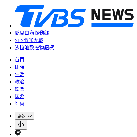
颱風白海豚動態
SBS歌謠大戰
沙拉油致癌物超標
首頁
即時
生活
政治
娛樂
國際
社會
更多