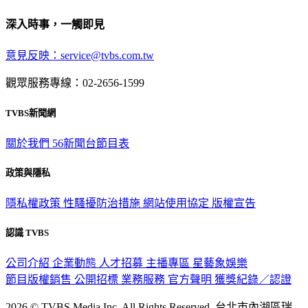
深入時事，一觸即見
意見反映：service@tvbs.com.tw
觀眾服務專線：02-2656-1599
TVBS新聞網
關於我們
56新聞台節目表
政策與隱私
隱私權政策
性騷擾防治措施
網站使用協定
版權宣告
認識 TVBS
公司介紹
企業動態
人才招募
主播專區
星藝象娛樂
節目版權銷售
公開招標
業務服務
官方聲明
獲獎紀錄／認證
2026 © TVBS Media Inc. All Rights Reserved. 台北市內湖區瑞