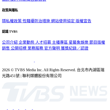
政策與隱私
隱私權政策
性騷擾防治措施
網站使用協定
版權宣告
認識 TVBS
公司介紹
企業動態
人才招募
主播專區
星藝象娛樂
節目版權
銷售
公開招標
業務服務
官方聲明
獲獎紀錄／認證
2026 © TVBS Media Inc. All Rights Reserved. 台北市內湖區瑞
光路451號 | 聯利媒體股份有限公司