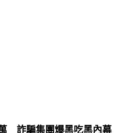
0萬 詐騙集團爆黑吃黑內幕