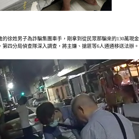
歲的徐姓男子為詐騙集團車手，剛拿到從民眾那騙來的130萬現
，第四分局偵查隊深入調查，將主嫌、搶匪等6人通通移送法辦。