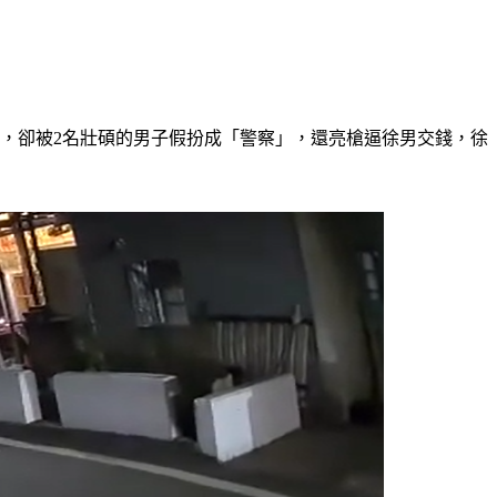
金，卻被2名壯碩的男子假扮成「警察」，還亮槍逼徐男交錢，徐