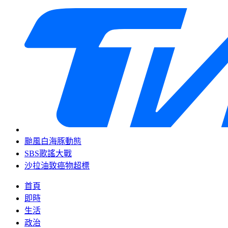
颱風白海豚動態
SBS歌謠大戰
沙拉油致癌物超標
首頁
即時
生活
政治