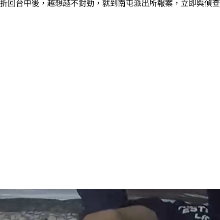
波折回台中後，越想越不對勁，就到南屯派出所報案，立即與偵