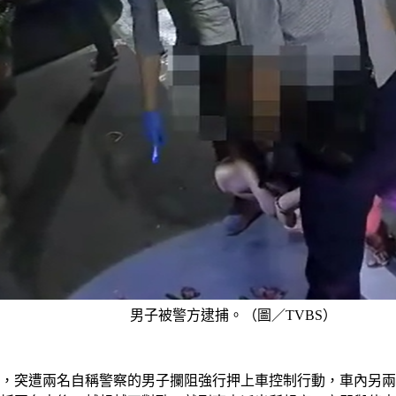
男子被警方逮捕。（圖／TVBS）
金，突遭兩名自稱警察的男子攔阻強行押上車控制行動，車內另