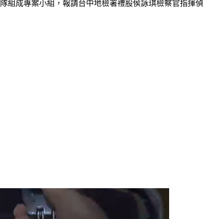
查隊組成專案小組，報請台中地檢署禮股侯詠琪檢察官指揮偵