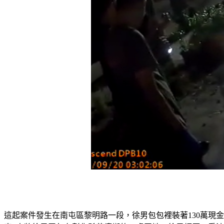
這起案件發生在南屯區黎明路一段，徐男包包裡裝著130萬現