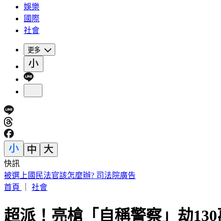
娛樂
國際
社會
更多
快訊
白海豚雨彈來了！「颱風假」關鍵曝 氣象署揭最新路徑
首頁
｜
社會
超派！亮槍「自稱警察」劫13