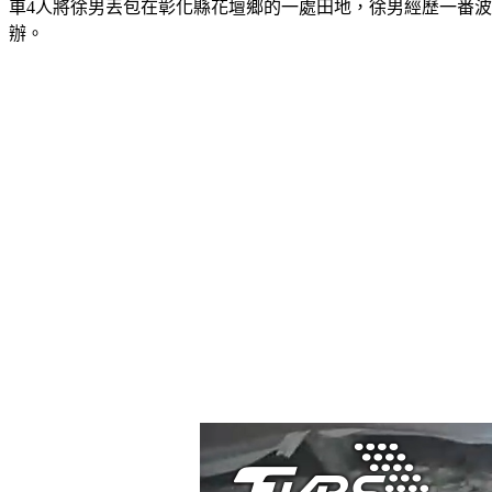
車4人將徐男丟包在彰化縣花壇鄉的一處田地，徐男經歷一番
辦。