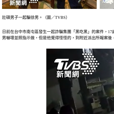
壯碩男子一起騙徐男。（圖／TVBS）
日前在台中市南屯區發生一起詐騙集團「黑吃黑」的案件，17
男嚇壞並照指示做，但是他覺得怪怪的，到附近派出所報案後