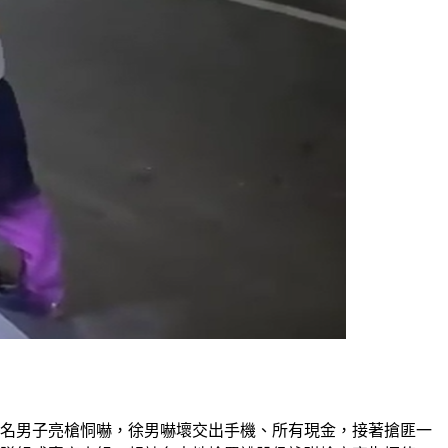
兩名男子亮槍恫嚇，徐男嚇壞交出手機、所有現金，接著搶匪一